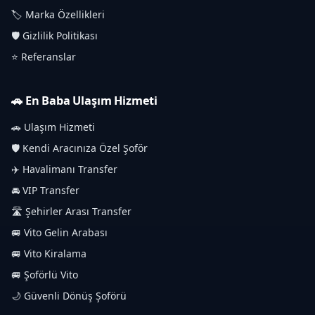
🏷️ Marka Özellikleri
🛡️ Gizlilik Politikası
⭐ Referanslar
🚗 En Baba Ulaşım Hizmeti
🚗 Ulaşım Hizmeti
🛡️ Kendi Aracınıza Özel Şoför
✈️ Havalimanı Transfer
🚘 VIP Transfer
🛣️ Şehirler Arası Transfer
🚐 Vito Gelin Arabası
🚐 Vito Kiralama
🚐 Şoförlü Vito
🌙 Güvenli Dönüş Şoförü