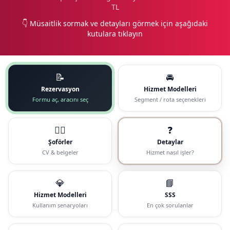
TL
👇 Müsaitlik sormak ve detayları görmek için aşağıdaki
kutulara tıklayın
📝
🚘
Rezervasyon
Hizmet Modelleri
Formu aç, aracını seç
Segment / rota seçenekleri
🧑‍✈️
❓
Şoförler
Detaylar
CV & belgeler
Hizmet nasıl işler?
💎
📘
Hizmet Modelleri
SSS
Kullanım senaryoları
En çok sorulanlar