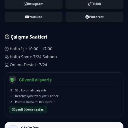
Instagram
TikTok
YouTube
Pinterest
🕒 Çalışma Saatleri
🕒 Hafta İçi: 10:00 - 17:00
🚀 Hafta Sonu: 7/24 Sahada
💻 Online Destek: 7/24
🔒
SSL korumalı bağlantı
✅
Rezervasyon teyidi yazılı ilerler
📌
Hizmet kapsamı netleştirilir
Güvenli ödeme sayfası
Görünüm