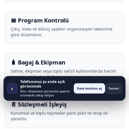
📅 Program Kontrolü
Çıkış, mola ve dönüş saatleri organizasyon takvimine
göre düzenlenir.
🧳 Bagaj & Ekipman
Sahne, ekipman veya toplu valizli kullanımlarda hacim
önceden değerlendirilir.
Telefonunuz şu anda açık
görünümde
◐
Gece modunu aç
Tamam
Site, cihazınızın görünüm ayarını
otomatik takip ediyor.
📄 Sözleşmeli İşleyiş
Kurumsal ve toplu taşımalar yazılı plan ve onay ile
yönetilir.