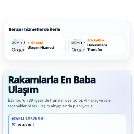
Benzer hizmetlerde ilerle
SONRAKI →
← ÖNCEKI
Havalimanı
Ulaşım Hizmeti
Transfer
U
H
Rakamlarla En Baba
Ulaşım
İstanbul’un 39 ilçesinde transfer, özel şoför, VIP araç ve vale
seçeneklerini tek ulaşım altyapısında planlıyoruz.
Güncel veriler: 1.291+ En Baba ağı hizmet deneyimi; 91 platform genelinde onaylı 
CANLI GÖRÜNÜM
91 platform genelinde onay