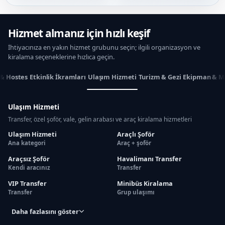
Hizmet almanız için hızlı keşif
İhtiyacınıza en yakın hizmet grubunu seçin; ilgili organizasyon ve
kiralama seçeneklerine hızlıca geçin.
 & Hostes
Etkinlik İkramları
Ulaşım Hizmeti
Turizm & Gezi
Ekipman & M
Ulaşım Hizmeti
Transfer, özel şoför, vale, gelin arabası ve araç kiralama hizmetleri
Ulaşım Hizmeti
Araçlı Şoför
Ana kategori
Araç + şoför
Araçsız Şoför
Havalimanı Transfer
Kendi aracınız
Transfer
VIP Transfer
Minibüs Kiralama
Transfer
Grup ulaşımı
Daha fazlasını göster