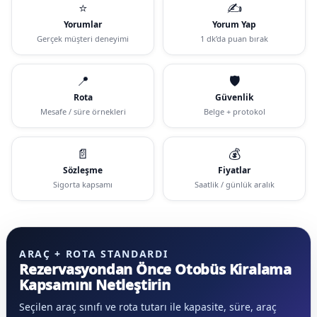
⭐
✍️
Yorumlar
Yorum Yap
Gerçek müşteri deneyimi
1 dk’da puan bırak
📍
🛡️
Rota
Güvenlik
Mesafe / süre örnekleri
Belge + protokol
📄
💰
Sözleşme
Fiyatlar
Sigorta kapsamı
Saatlik / günlük aralık
ARAÇ + ROTA STANDARDI
Rezervasyondan Önce Otobüs Kiralama
Kapsamını Netleştirin
Seçilen araç sınıfı ve rota tutarı ile kapasite, süre, araç