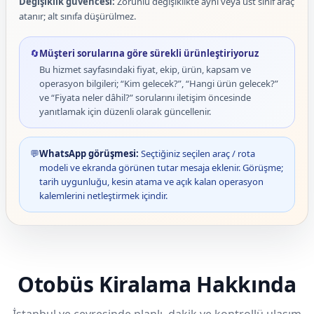
Değişiklik güvencesi:
Zorunlu değişiklikte aynı veya üst sınıf araç
atanır; alt sınıfa düşürülmez.
🔄
Müşteri sorularına göre sürekli ürünleştiriyoruz
Bu hizmet sayfasındaki fiyat, ekip, ürün, kapsam ve
operasyon bilgileri; “Kim gelecek?”, “Hangi ürün gelecek?”
ve “Fiyata neler dâhil?” sorularını iletişim öncesinde
yanıtlamak için düzenli olarak güncellenir.
💬
WhatsApp görüşmesi:
Seçtiğiniz seçilen araç / rota
modeli ve ekranda görünen tutar mesaja eklenir. Görüşme;
tarih uygunluğu, kesin atama ve açık kalan operasyon
kalemlerini netleştirmek içindir.
Otobüs Kiralama Hakkında
İstanbul ve çevresinde planlı, dakik ve kontrollü ulaşım