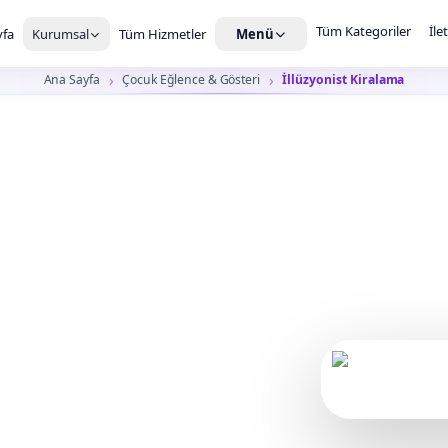
Tüm Kategoriler
İle
fa
Kurumsal
Tüm Hizmetler
Menü
Ana Sayfa
Çocuk Eğlence & Gösteri
İllüzyonist Kiralama
onist
a takip ettiği, yakın
arız.
Çocuk etkinliğin
kul şenliği, kurumsal aile günü ve