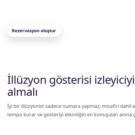
sahne programları için farklı süre ve gösteri tipleriyle pl
sistemi ve katılım şekli doğru seçilirse gösteri daha güç
Rezervasyon oluştur
Paketleri incele
İllüzyon gösterisi izleyici
almalı
İyi bir illüzyonist sadece numara yapmaz; misafiri dahil
tempo kurar ve gösteriyi etkinliğin en konuşulan anına çe