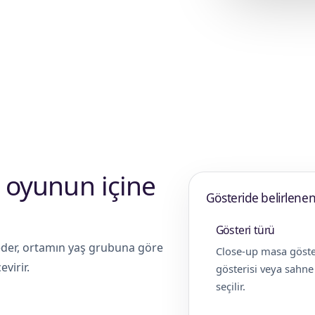
anlanır. Yaş grubu, sahne alanı, ses
lü görünür.
yi oyunun içine
Gösteride belirlenen
Gösteri türü
 eder, ortamın yaş grubuna göre
Close-up masa göste
virir.
gösterisi veya sahn
seçilir.