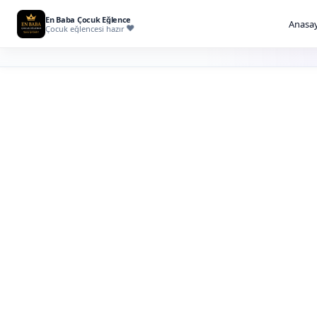
En Baba Çocuk Eğlence
Anasay
Çocuk eğlencesi hazır
İstanbul İllüzy
Kiralama
Misafirlerin masadan sahneye kadar şaşkınlıkl
temaslı ve sahne etkili illüzyon gösterisi planl
İllüzyonist kiralama; çocuk doğum günü, AVM etkinliği, o