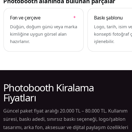
Photobooth alanında bulunan parçalar
Fon ve çerçeve
Baskı şablonu
Düğün, doğum günü veya marka
Logo, tarih, isim v
kimliğine uygun görsel alan
konsepti fotoğraf ç
hazırlanır.
işlenebilir.
Photobooth Kiralama
Fiyatları
Güncel paket fiyat aralığı 20.000 TL – 80.000 TL. Kullanım
süresi, baskı adedi, sınırsız baskı seçeneği, logo/şablon
tasarımı, arka fon, aksesuar ve dijital paylaşım özellikleri