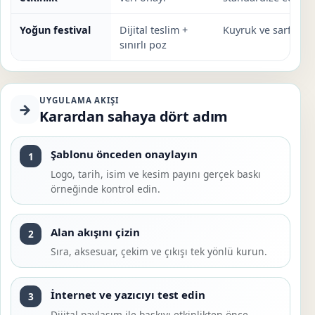
Yoğun festival
Dijital teslim +
Kuyruk ve sarf tüket
sınırlı poz
UYGULAMA AKIŞI
→
Karardan sahaya dört adım
Şablonu önceden onaylayın
1
Logo, tarih, isim ve kesim payını gerçek baskı
örneğinde kontrol edin.
Alan akışını çizin
2
Sıra, aksesuar, çekim ve çıkışı tek yönlü kurun.
İnternet ve yazıcıyı test edin
3
Dijital paylaşım ile baskıyı etkinlikten önce