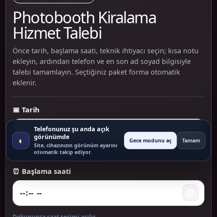
Photobooth Kiralama
Hizmet Talebi
Önce tarih, başlama saati, teknik ihtiyacı seçin; kısa notu
ekleyin, ardından telefon ve en son ad soyad bilgisiyle
talebi tamamlayın. Seçtiğiniz paket forma otomatik
eklenir.
📅 Tarih
Telefonunuz şu anda açık
📅
görünümde
◐
Gece modunu aç
Tamam
Site, cihazınızın görünüm ayarını
otomatik takip ediyor.
Dokununca takvim açılır
⏰ Başlama saati
⏰
Dokununca saat seçimi açılır