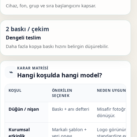
Cihaz, fon, grup ve sıra başlangıcını kapsar.
2 baskı / çekim
Dengeli teslim
Daha fazla kopya baskı hızını belirgin düşürebilir.
KARAR MATRISI
⌁
Hangi koşulda hangi model?
KOŞUL
ÖNERILEN
NEDEN UYGUN?
SEÇENEK
Düğün / nişan
Baskı + anı defteri
Misafir fotoğrafı fi
dönüşür.
Kurumsal
Markalı şablon +
Logo görünürlüğü v
etkinlik
veri onayı
standardize edilir.