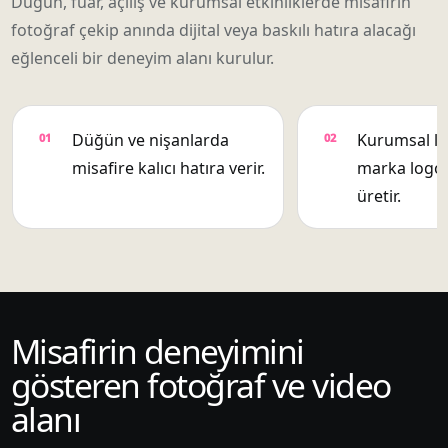
Düğün, fuar, açılış ve kurumsal etkinliklerde misafirin
fotoğraf çekip anında dijital veya baskılı hatıra alacağı
eğlenceli bir deneyim alanı kurulur.
Düğün ve nişanlarda
Kurumsal l
misafire kalıcı hatıra verir.
marka logol
üretir.
Misafirin deneyimini
gösteren fotoğraf ve video
alanı