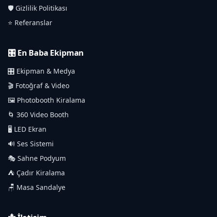
🛡️ Gizlilik Politikası
⭐ Referanslar
🎛️ En Baba Ekipman
🎛️ Ekipman & Medya
🎬 Fotoğraf & Video
🖼️ Photobooth Kiralama
🌀 360 Video Booth
🖥️ LED Ekran
🔊 Ses Sistemi
🎭 Sahne Podyum
⛺ Çadır Kiralama
🪑 Masa Sandalye