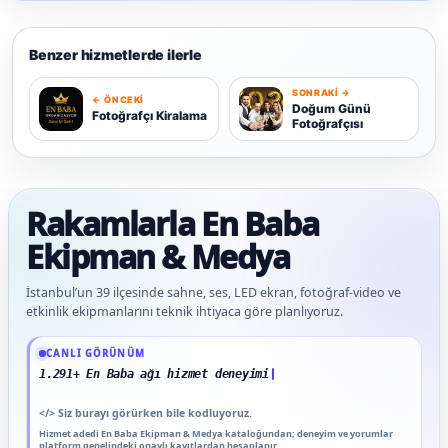
Benzer hizmetlerde ilerle
SONRAKI →
← ÖNCEKI
F
D
Doğum Günü
Fotoğrafçı Kiralama
Fotoğrafçısı
Rakamlarla En Baba
Ekipman & Medya
İstanbul’un 39 ilçesinde sahne, ses, LED ekran, fotoğraf-video ve
etkinlik ekipmanlarını teknik ihtiyaca göre planlıyoruz.
Güncel veriler: 1.291+ En Baba ağı hizmet deneyimi; 91 platform genelinde onaylı
CANLI GÖRÜNÜM
1.291+ En Baba ağı hizmet deneyimi
</>
Siz burayı görürken bile kodluyoruz.
Hizmet adedi En Baba Ekipman & Medya kataloğundan; deneyim ve yorumlar
platform genelindeki onaylı kayıtlardan hesaplanır.