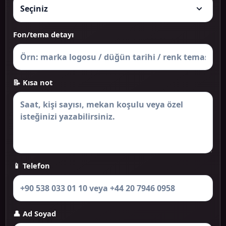
Fon/tema detayı
📝 Kısa not
📱 Telefon
👤 Ad Soyad