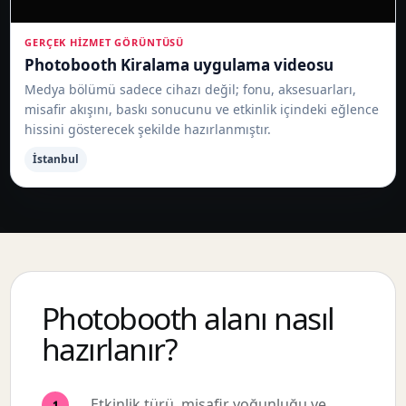
GERÇEK HIZMET GÖRÜNTÜSÜ
Photobooth Kiralama uygulama videosu
Medya bölümü sadece cihazı değil; fonu, aksesuarları,
misafir akışını, baskı sonucunu ve etkinlik içindeki eğlence
hissini gösterecek şekilde hazırlanmıştır.
İstanbul
Photobooth alanı nasıl
hazırlanır?
Etkinlik türü, misafir yoğunluğu ve