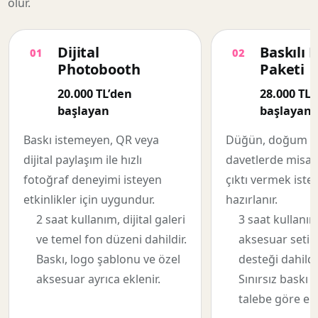
olur.
Dijital
Baskılı 
Photobooth
Paketi
20.000 TL’den
28.000 TL’
başlayan
başlayan
Baskı istemeyen, QR veya
Düğün, doğum gün
dijital paylaşım ile hızlı
davetlerde misafi
fotoğraf deneyimi isteyen
çıktı vermek istey
etkinlikler için uygundur.
hazırlanır.
2 saat kullanım, dijital galeri
3 saat kullanım,
ve temel fon düzeni dahildir.
aksesuar seti v
Baskı, logo şablonu ve özel
desteği dahildir
aksesuar ayrıca eklenir.
Sınırsız baskı 
talebe göre ekl