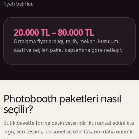
fiyatı belirler.
20.000 TL – 80.000 TL
Ortalama fiyat aralığı; tarih, mekan, kurulum
saati ve seçilen paket kapsamına göre netleşir.
Photobooth paketleri nasıl
seçilir?
Butik davette fon ve baskı yeterlidir; kurumsal etkinlikte
logo, veri teslimi, personel ve özel tasarım daha önemli