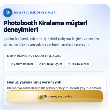
ÇEKIM VE IÇERIK DENEYIMLERI
Photobooth Kiralama müşteri
deneyimleri
Çekim kalitesi, etkinlik içindeki çalışma biçimi ve teslim
sürecine ilişkin gerçek değerlendirmeleri inceleyin.
MEDYA HIZMETINDE KARAR BAŞLIKLARI
Çekim kalitesi
Etkinliğe uyum
Teslim süreci
Henüz yayınlanmış yorum yok
Bu medya hizmeti için ilk çekim deneyimi henüz yayınlanmadı.
İlk deneyimi paylaş