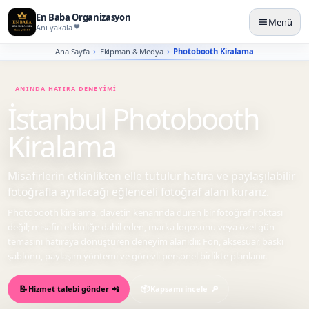
En Baba Organizasyon
Menü
Anı yakala
Ana Sayfa
Ekipman & Medya
Photobooth Kiralama
İstanbul Photobooth
Kiralama
Misafirlerin etkinlikten elle tutulur hatıra ve paylaşılabilir
fotoğrafla ayrılacağı eğlenceli fotoğraf alanı kurarız.
Photobooth kiralama, davetin kenarında duran bir fotoğraf noktası
değil; misafiri etkinliğe dahil eden, marka logosunu veya özel gün
temasını hatıraya dönüştüren deneyim alanıdır. Fon, aksesuar, baskı
şablonu, paylaşım yöntemi ve görevli personel birlikte planlanır.
Hizmet talebi gönder
Kapsamı incele