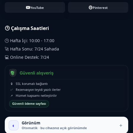
YouTube
Pinterest
🕒 Çalışma Saatleri
🕒 Hafta İçi: 10:00 - 17:00
🚀 Hafta Sonu: 7/24 Sahada
💻 Online Destek: 7/24
🔒
SSL korumalı bağlantı
✅
Rezervasyon teyidi yazılı ilerler
📌
Hizmet kapsamı netleştirilir
Güvenli ödeme sayfası
Görünüm
◐
+
Otomatik · bu cihazınız açık görünümde