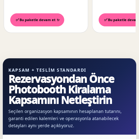
Bu paketle devam et
Bu paketle devam
KAPSAM + TESLIM STANDARDI
Rezervasyondan Önce
Photobooth Kiralama
Kapsamını Netleştirin
Seçilen organizasyon kapsamının hesaplanan tutarını,
garanti edilen kalemleri ve operasyonla atanabilecek
detayları aynı yerde açıklıyoruz.