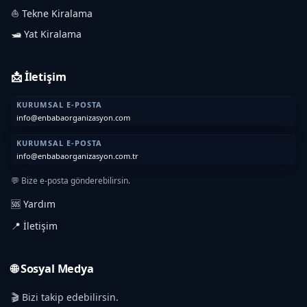
⛵ Tekne Kiralama
🛥️ Yat Kiralama
📩 İletişim
KURUMSAL E-POSTA
info@enbabaorganizasyon.com
KURUMSAL E-POSTA
info@enbabaorganizasyon.com.tr
💬 Bize e-posta gönderebilirsin.
🆘 Yardım
📍 İletişim
🌐 Sosyal Medya
🎬 Bizi takip edebilirsin.