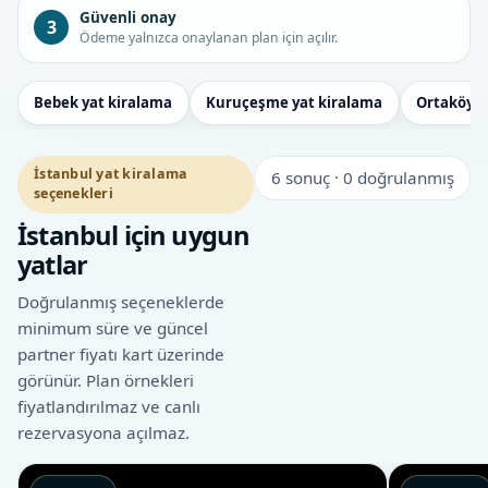
Güvenli onay
3
Ödeme yalnızca onaylanan plan için açılır.
Bebek yat kiralama
Kuruçeşme yat kiralama
Ortaköy y
İstanbul yat kiralama
6
sonuç · 0 doğrulanmış
seçenekleri
İstanbul için uygun
yatlar
Doğrulanmış seçeneklerde
minimum süre ve güncel
partner fiyatı kart üzerinde
görünür. Plan örnekleri
fiyatlandırılmaz ve canlı
rezervasyona açılmaz.