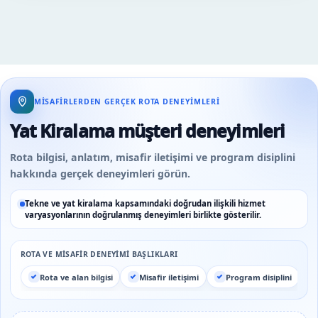
MISAFIRLERDEN GERÇEK ROTA DENEYIMLERI
Yat Kiralama müşteri deneyimleri
Rota bilgisi, anlatım, misafir iletişimi ve program disiplini
hakkında gerçek deneyimleri görün.
Tekne ve yat kiralama kapsamındaki doğrudan ilişkili hizmet
varyasyonlarının doğrulanmış deneyimleri birlikte gösterilir.
ROTA VE MISAFIR DENEYIMI BAŞLIKLARI
Rota ve alan bilgisi
Misafir iletişimi
Program disiplini