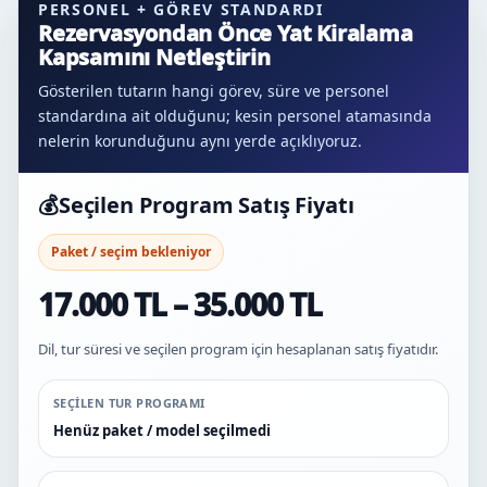
PERSONEL + GÖREV STANDARDI
Rezervasyondan Önce Yat Kiralama
Kapsamını Netleştirin
Gösterilen tutarın hangi görev, süre ve personel
standardına ait olduğunu; kesin personel atamasında
nelerin korunduğunu aynı yerde açıklıyoruz.
💰
Seçilen Program Satış Fiyatı
Paket / seçim bekleniyor
17.000 TL – 35.000 TL
Dil, tur süresi ve seçilen program için hesaplanan satış fiyatıdır.
SEÇILEN TUR PROGRAMI
Henüz paket / model seçilmedi