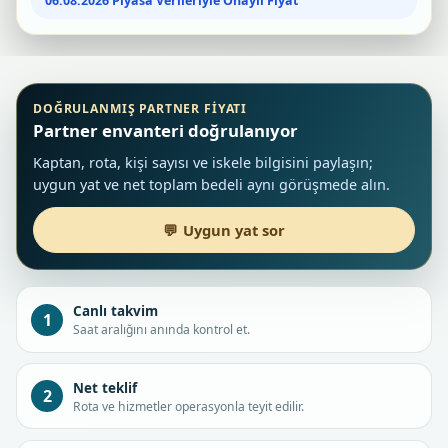
06.08.2026 Piyasa Verileriyle Onaylı Fiyat
DOĞRULANMIŞ PARTNER FIYATI
Partner envanteri doğrulanıyor
Kaptan, rota, kişi sayısı ve iskele bilgisini paylaşın;
uygun yat ve net toplam bedeli aynı görüşmede alın.
Uygun yat sor
Canlı takvim
1
Saat aralığını anında kontrol et.
Net teklif
2
Rota ve hizmetler operasyonla teyit edilir.