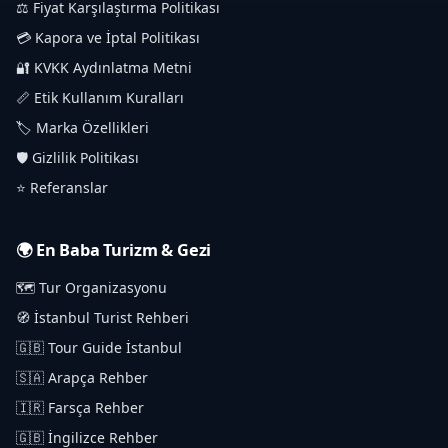
⚖️ Fiyat Karşılaştırma Politikası
💳 Kapora ve İptal Politikası
🔐 KVKK Aydınlatma Metni
📏 Etik Kullanım Kuralları
🏷️ Marka Özellikleri
🛡️ Gizlilik Politikası
⭐ Referanslar
🌍 En Baba Turizm & Gezi
🗺️ Tur Organizasyonu
🧭 İstanbul Turist Rehberi
🇬🇧 Tour Guide İstanbul
🇸🇦 Arapça Rehber
🇮🇷 Farsça Rehber
🇬🇧 İngilizce Rehber