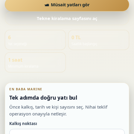
Müsait yatları gör
Tekne kiralama sayfasını aç
6
0 TL
Yat seçeneği
Saatlik başlangıç
1 saat
Minimum kiralama
Tek adımda doğru yatı bul
Önce kalkış, tarih ve kişi sayısını seç. Nihai teklif
operasyon onayıyla netleşir.
Kalkış noktası