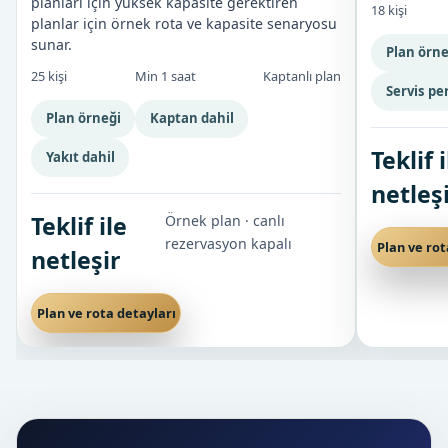
planları için yüksek kapasite gerektiren
18 kişi
planlar için örnek rota ve kapasite senaryosu
sunar.
Plan örne
25 kişi
Min 1 saat
Kaptanlı plan
Servis pe
Plan örneği
Kaptan dahil
Teklif 
Yakıt dahil
netleş
Teklif ile
Örnek plan · canlı
rezervasyon kapalı
Plan ve rot
netleşir
Plan ve rota detayları