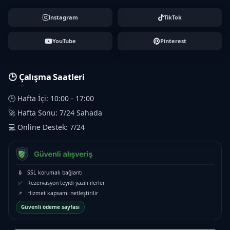
Instagram
TikTok
YouTube
Pinterest
🕒 Çalışma Saatleri
🕒 Hafta İçi: 10:00 - 17:00
🚀 Hafta Sonu: 7/24 Sahada
💻 Online Destek: 7/24
🔒
SSL korumalı bağlantı
✅
Rezervasyon teyidi yazılı ilerler
📌
Hizmet kapsamı netleştirilir
Güvenli ödeme sayfası