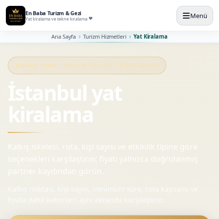
En Baba Turizm & Gezi
Menü
Yat kiralama ve tekne kiralama
Ana Sayfa
Turizm Hizmetleri
Yat Kiralama
BOĞAZ TURU • EVLILIK TEKLIFI • ÖZEL DAVET
İstanbul yat
kiralama
Kalkış iskelesi, rota, kişi sayısı ve etkinlik tipine göre
seçenekleri karşılaştırın; fiyatı yalnızca doğrulanmış
partner kaydından görün.
Kalkış noktası, kişi sayısı, minimum süre, rota kapsamı ve
fiyata dahil kalemleri aynı ekranda karşılaştırın.