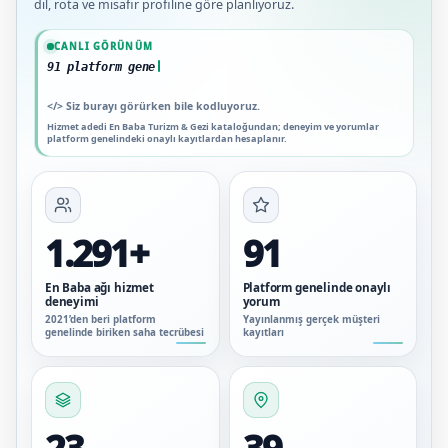
dil, rota ve misafir profiline göre planlıyoruz.
Güncel veriler: 1.291+ En Baba ağı hizmet deneyimi; 91 platform genelinde onayl
CANLI GÖRÜNÜM
91 platform genelinde onaylı yorum
</>
Siz burayı görürken bile kodluyoruz.
Hizmet adedi En Baba Turizm & Gezi kataloğundan; deneyim ve yorumlar
platform genelindeki onaylı kayıtlardan hesaplanır.
1.291+
91
En Baba ağı hizmet
Platform genelinde onaylı
deneyimi
yorum
2021’den beri platform
Yayınlanmış gerçek müşteri
genelinde biriken saha tecrübesi
kayıtları