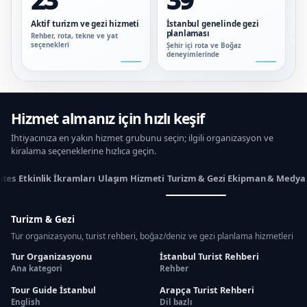
23
39
Aktif turizm ve gezi hizmeti
İstanbul genelinde gezi
planlaması
Rehber, rota, tekne ve yat
seçenekleri
Şehir içi rota ve Boğaz
deneyimlerinde
Hizmet almanız için hızlı keşif
İhtiyacınıza en yakın hizmet grubunu seçin; ilgili organizasyon ve
kiralama seçeneklerine hızlıca geçin.
stes
Etkinlik İkramları
Ulaşım Hizmeti
Turizm & Gezi
Ekipman & Medya
Turizm & Gezi
Tur organizasyonu, turist rehberi, boğaz/deniz ve gezi planlama hizmetleri
Tur Organizasyonu
İstanbul Turist Rehberi
Ana kategori
Rehber
Tour Guide İstanbul
Arapça Turist Rehberi
English
Dil bazlı