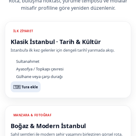
Rota, buluşma noktası, yürüme temposu ve molalar
misafir profiline göre yeniden düzenlenir.
İLK ZIYARET
Klasik İstanbul · Tarih & Kültür
İstanbul’a ilk kez gelenler için dengeli tarihî yarımada akışı.
Sultanahmet
Ayasofya / Topkapı çevresi
Gülhane veya çarşı durağı
🇹🇷 Tura ekle
MANZARA & FOTOĞRAF
Boğaz & Modern İstanbul
Sahil semtleri ile modern şehir yaşamını birleştiren görsel rota.