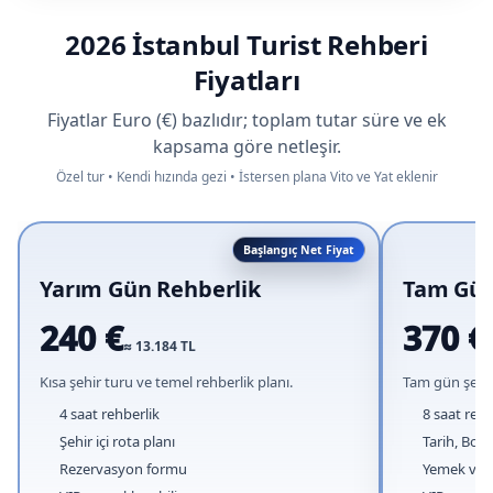
2026 İstanbul Turist Rehberi
Fiyatları
Fiyatlar Euro (€) bazlıdır; toplam tutar süre ve ek
kapsama göre netleşir.
Özel tur • Kendi hızında gezi • İstersen plana Vito ve Yat eklenir
Başlangıç Net Fiyat
Yarım Gün Rehberlik
Tam Gün
240 €
370 €
≈ 13.184 TL
≈
Kısa şehir turu ve temel rehberlik planı.
Tam gün şehir 
4 saat rehberlik
8 saat rehb
Şehir içi rota planı
Tarih, Boğ
Rezervasyon formu
Yemek ve d