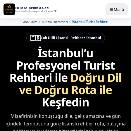
En Baba Turizm & Gezi
Menü
İstanbul’u Profesyonelce Keşfet
Ana Sayfa
Turizm Hizmetleri
İstanbul Turist Rehberi
🇹🇷
Çok Dilli Lisanslı Rehber • İstanbul
İstanbul’u
Profesyonel Turist
Rehberi ile
Doğru Dil
ve Doğru Rota ile
Keşfedin
Misafirinizin konuştuğu dile, geliş amacına ve gün
içindeki temposuna göre lisanslı rehber, rota, buluşma