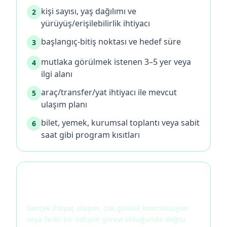
kişi sayısı, yaş dağılımı ve
2
yürüyüş/erişilebilirlik ihtiyacı
başlangıç-bitiş noktası ve hedef süre
3
mutlaka görülmek istenen 3–5 yer veya
4
ilgi alanı
araç/transfer/yat ihtiyacı ile mevcut
5
ulaşım planı
bilet, yemek, kurumsal toplantı veya sabit
6
saat gibi program kısıtları
En yakın hizmet intentlerini
karşılaştırın
Gerçek ihtiyaç ulaşım, çok günlük koordinasyon
veya farklı bir iletişim görevi olduğunda doğru