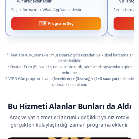
VIP araç eklenebilir
VIP araç o
Seç → forma in → WhatsApp’tan netleştir
Seç → forma in
🇹🇷 Programı Seç
* Fiyatlara KDV, yemekler, müze/saray giriş ücretleri ve kişisel harcamalar
dahil değildir.
* Fiyatlar Euro (€) bazlıdır; net kapsam tarih, süre ve ek opsiyonlara göre
belirlenir.
* VIP 3 Gün program fiyatı:
(3×rehber) + (3×araç) + (1×3 saat yat)
şeklinde
otomatik hesaplanır.
Bu Hizmeti Alanlar Bunları da Aldı
Araç ve yat hizmetleri zorunlu değildir; yalnız rotayı
gerçekten kolaylaştırdığı zaman programa eklenir.