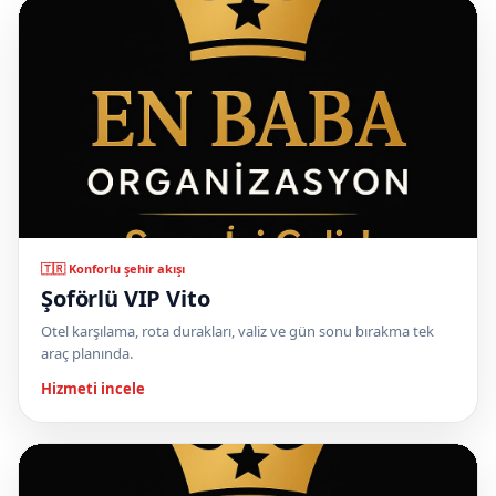
🇹🇷 Konforlu şehir akışı
Şoförlü VIP Vito
Otel karşılama, rota durakları, valiz ve gün sonu bırakma tek
araç planında.
Hizmeti incele