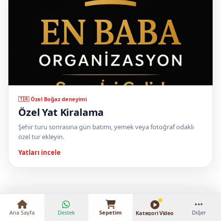
🇹🇷 Özel Boğaz deneyimi
Özel Yat Kiralama
Şehir turu sonrasına gün batımı, yemek veya fotoğraf odaklı
240 € – 1.700 €
özel tur ekleyin.
Yatları incele
İstanbul’un İki Yakasında Öne
Ana Sayfa
Destek
Sepetim
Diğer
Kategori Video