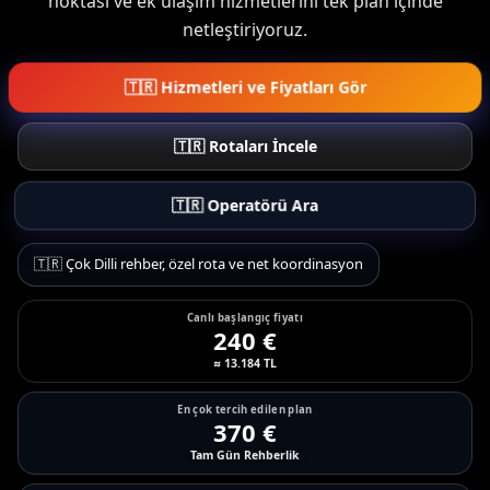
noktası ve ek ulaşım hizmetlerini tek plan içinde
netleştiriyoruz.
🇹🇷 Hizmetleri ve Fiyatları Gör
🇹🇷 Rotaları İncele
🇹🇷 Operatörü Ara
🇹🇷 Çok Dilli rehber, özel rota ve net koordinasyon
Canlı başlangıç fiyatı
240 €
≈ 13.184 TL
En çok tercih edilen plan
370 €
Tam Gün Rehberlik