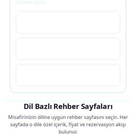
hizmete geçin.
Birden fazla hizmeti birleştirmek için
Tur Organizasyonu →
English-first bilgi akışı için Tour Guide
Istanbul →
Toplantı ve fuar iletişimi için Fuar
Tercümanı →
Dil Bazlı Rehber Sayfaları
Misafirinizin diline uygun rehber sayfasını seçin. Her
sayfada o dile özel içerik, fiyat ve rezervasyon akışı
bulunur.