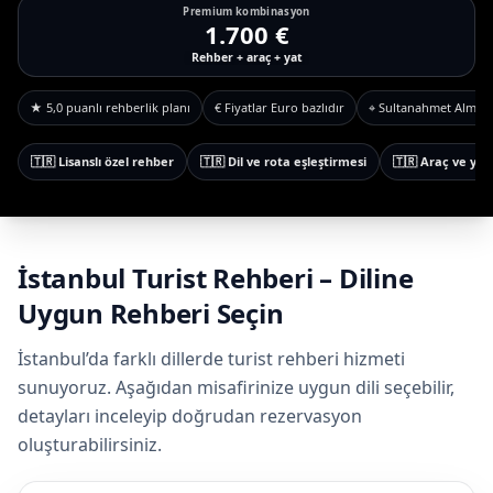
Premium kombinasyon
1.700 €
Rehber + araç + yat
★ 5,0 puanlı rehberlik planı
€ Fiyatlar Euro bazlıdır
⌖ Sultanahmet Alman
🇹🇷 Lisanslı özel rehber
🇹🇷 Dil ve rota eşleştirmesi
🇹🇷 Araç ve yat
İstanbul Turist Rehberi – Diline
Uygun Rehberi Seçin
İstanbul’da farklı dillerde turist rehberi hizmeti
sunuyoruz. Aşağıdan misafirinize uygun dili seçebilir,
detayları inceleyip doğrudan rezervasyon
oluşturabilirsiniz.