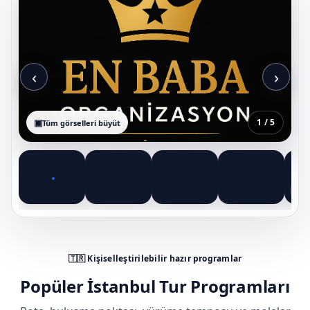
‹
›
1 / 5
Tüm görselleri büyüt
▶ 
🇹🇷 Kişiselleştirilebilir hazır programlar
Popüler İstanbul Tur Programları