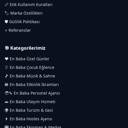
📏 Etik Kullanım Kuralları
🏷️ Marka Özellikleri
🛡️ Gizlilik Politikası
⭐ Referanslar
🎯 Kategorilerimiz
❤️ En Baba Özel Günler
🎈 En Baba Çocuk Eğlence
🎵 En Baba Müzik & Sahne
🍔 En Baba Etkinlik İkramları
🧑‍🔧 En Baba Personel Ajansı
🚗 En Baba Ulaşım Hizmeti
🌍 En Baba Turizm & Gezi
👩 En Baba Hostes Ajansı
🎛️ En Baba Ekipman & Medya