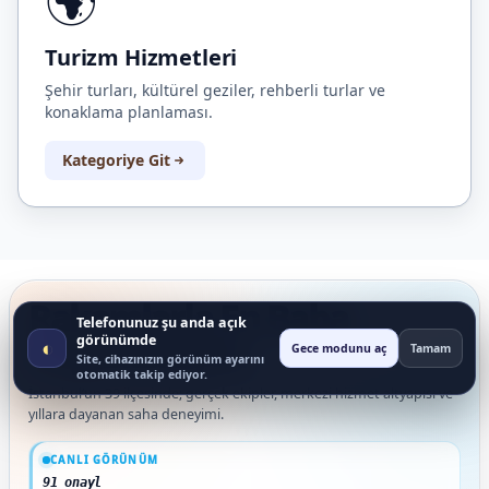
🌍
Turizm Hizmetleri
Şehir turları, kültürel geziler, rehberli turlar ve
konaklama planlaması.
Kategoriye Git
Rakamlarla En Baba
Telefonunuz şu anda açık
Organizasyon
görünümde
◐
Gece modunu aç
Tamam
Site, cihazınızın görünüm ayarını
otomatik takip ediyor.
İstanbul’un 39 ilçesinde; gerçek ekipler, merkezi hizmet altyapısı ve
yıllara dayanan saha deneyimi.
Güncel veriler: 1.291+ müşteri ve organizasyon deneyimi; 91 onaylı müşteri yorum
CANLI GÖRÜNÜM
91 onaylı müşteri yoru