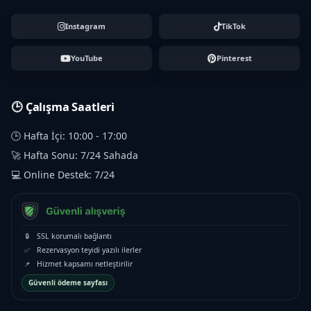
Instagram
TikTok
YouTube
Pinterest
🕒 Çalışma Saatleri
🕒 Hafta İçi: 10:00 - 17:00
🚀 Hafta Sonu: 7/24 Sahada
💻 Online Destek: 7/24
🔒
SSL korumalı bağlantı
✅
Rezervasyon teyidi yazılı ilerler
📌
Hizmet kapsamı netleştirilir
Güvenli ödeme sayfası