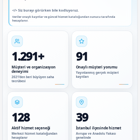
</>
Siz burayı görürken bile kodluyoruz.
Veriler onaylı kayıtlar ve güncel hizmet kataloğundan sunucu tarafında
hesaplanır.
1.291+
91
Müşteri ve organizasyon
Onaylı müşteri yorumu
deneyimi
Yayınlanmış gerçek müşteri
kayıtları
2021’den beri büyüyen saha
tecrübesi
128
39
Aktif hizmet seçeneği
İstanbul ilçesinde hizmet
Merkezi hizmet kataloğundan
Avrupa ve Anadolu Yakası
hesaplanır
genelinde