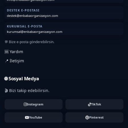
DESTEK E-POSTASI
destek@enbabaorganizasyon.com
KURUMSAL E-POSTA
kurumsal@enbabaorganizasyon.com
💬 Bize e-posta gönderebilirsin.
🆘 Yardım
📍 İletişim
🌐 Sosyal Medya
🎬 Bizi takip edebilirsin.
Instagram
TikTok
YouTube
Pinterest