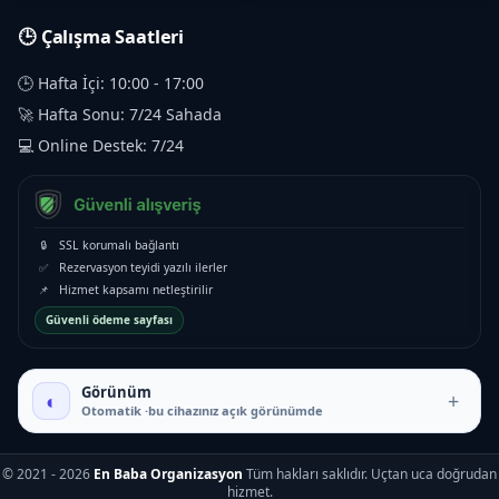
🕒 Çalışma Saatleri
🕒 Hafta İçi: 10:00 - 17:00
🚀 Hafta Sonu: 7/24 Sahada
💻 Online Destek: 7/24
🔒
SSL korumalı bağlantı
✅
Rezervasyon teyidi yazılı ilerler
📌
Hizmet kapsamı netleştirilir
Güvenli ödeme sayfası
Görünüm
◐
+
Otomatik ·bu cihazınız açık görünümde
© 2021 - 2026
En Baba Organizasyon
Tüm hakları saklıdır. Uçtan uca doğrudan
hizmet.