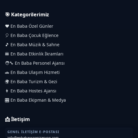
🎯 Kategorilerimiz
❤️ En Baba Özel Günler
🎈 En Baba Çocuk Eğlence
🎵 En Baba Müzik & Sahne
🍔 En Baba Etkinlik İkramları
🧑‍🔧 En Baba Personel Ajansı
🚗 En Baba Ulaşım Hizmeti
🌍 En Baba Turizm & Gezi
👩 En Baba Hostes Ajansı
🎛️ En Baba Ekipman & Medya
📩 İletişim
GENEL İLETIŞIM E-POSTASI
info@enbabaorganizasyon.com