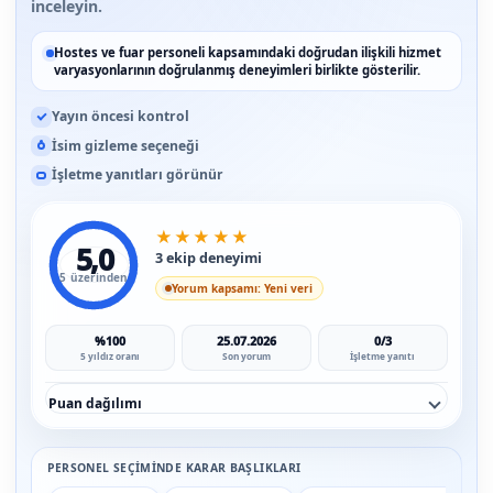
inceleyin.
Hostes ve fuar personeli kapsamındaki doğrudan ilişkili hizmet
varyasyonlarının doğrulanmış deneyimleri birlikte gösterilir.
Yayın öncesi kontrol
İsim gizleme seçeneği
İşletme yanıtları görünür
★
★
★
★
★
5,0
3 ekip deneyimi
5 üzerinden
Yorum kapsamı: Yeni veri
%100
25.07.2026
0/3
5 yıldız oranı
Son yorum
İşletme yanıtı
Puan dağılımı
PERSONEL SEÇIMINDE KARAR BAŞLIKLARI