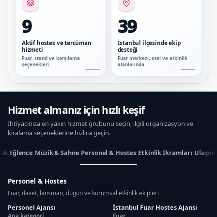
9
39
Aktif hostes ve tercüman
İstanbul ilçesinde ekip
hizmeti
desteği
Fuar, stand ve karşılama
Fuar merkezi, otel ve etkinlik
seçenekleri
alanlarında
Hizmet almanız için hızlı keşif
İhtiyacınıza en yakın hizmet grubunu seçin; ilgili organizasyon ve
kiralama seçeneklerine hızlıca geçin.
uk Eğlence
Müzik & Sahne
Personel & Hostes
Etkinlik İkramları
Ulaşım
Personel & Hostes
Fuar, davet, lansman, düğün ve kurumsal etkinlik ekipleri
Personel Ajansı
İstanbul Fuar Hostes Ajansı
Ana kategori
Fuar