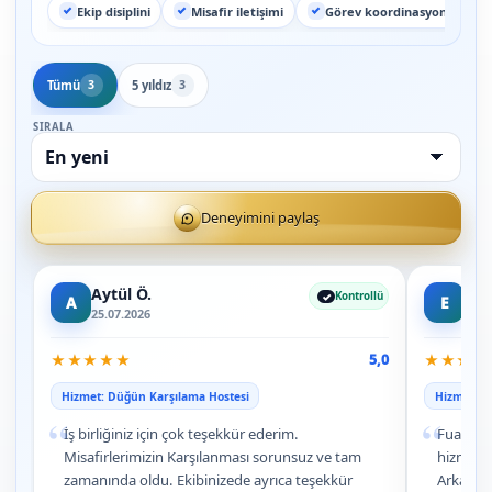
Ekip disiplini
Misafir iletişimi
Görev koordinasyonu
Tümü
5 yıldız
3
3
SIRALA
Deneyimini paylaş
Aytül Ö.
Eme
Kontrollü
A
E
25.07.2026
08.0
★
★
★
★
★
★
★
★
★
5,0
Hizmet: Düğün Karşılama Hostesi
Hizmet: İs
“
“
İş birliğiniz için çok teşekkür ederim.
Fuar sta
Misafirlerimizin Karşılanması sorunsuz ve tam
hizmeti
zamanında oldu. Ekibinizede ayrıca teşekkür
Arkadaş