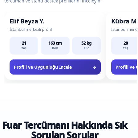
tercüman ve stand destek profillerini inceleyin.
Fuar Tercümanı & Stand Desteği
Fuar Tercüman
Elif Beyza Y.
Kübra M
İstanbul merkezli profil
İstanbul merkez
21
163 cm
52 kg
28
Yaş
Boy
Kilo
Yaş
Profili ve Uygunluğu İncele
→
Profili ve
Fuar Tercümanı Hakkında Sık
Sorulan Sorular