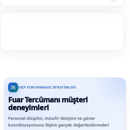
EN BABA OPERASYON NOTU
Fuar tercümanında kapasiteyi saat üzerinden değil, aynı
anda açık görüşme masası ve görüşme başına
terminoloji yoğunluğu üzerinden hesaplayın.
EKIP PERFORMANSI DENEYIMLERI
Fuar Tercümanı müşteri
deneyimleri
Personel disiplini, misafir iletişimi ve görev
koordinasyonuna ilişkin gerçek değerlendirmeleri