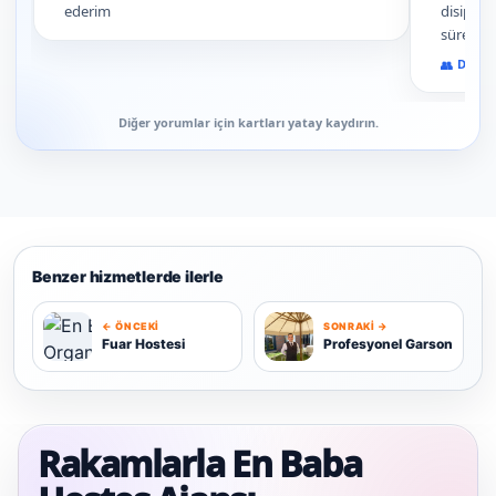
ederim
disiplini
süreçler
organiza
Devam
edilir!
Diğer yorumlar için kartları yatay kaydırın.
Benzer hizmetlerde ilerle
← ÖNCEKI
SONRAKI →
P
Fuar Hostesi
Profesyonel Garson
F
Rakamlarla En Baba