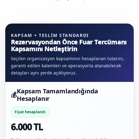
KAPSAM + TESLIM STANDARDI
Rezervasyondan Önce Fuar Tercümanı
Kapsamını Netleştirin
Seçilen organizasyon kapsamının hesaplanan tutarını,
garanti edilen kalemleri ve operasyonla atanabilecek
detayları aynı yerde açıklıyoruz.
Kapsam Tamamlandığında
💰
Hesaplanır
Fiyat hesaplandı
6.000 TL