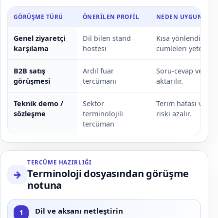
GÖRÜŞME TÜRÜ
ÖNERILEN PROFIL
NEDEN UYGUN?
Genel ziyaretçi
Dil bilen stand
Kısa yönlendirme 
karşılama
hostesi
cümleleri yeterli ola
B2B satış
Ardıl fuar
Soru-cevap ve ticar
görüşmesi
tercümanı
aktarılır.
Teknik demo /
Sektör
Terim hatası ve tic
sözleşme
terminolojili
riski azalır.
tercüman
TERCÜME HAZIRLIĞI
Terminoloji dosyasından görüşme
→
notuna
Dil ve aksanı netleştirin
1