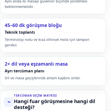
Aynı anda iki masayı güvenilir biçimde yönetmesi
beklenmemelidir.
45–60 dk görüşme bloğu
Teknik toplantı
Terminoloji notu ve kısa zihinsel mola için tampon
gerekir.
2+ dil veya eşzamanlı masa
Ayrı tercüman planı
Dil ve masa geçişlerinde anlam kaybını önler.
TERCÜMAN SEÇIM MATRISI
Hangi fuar görüşmesine hangi dil
⌁
desteği?