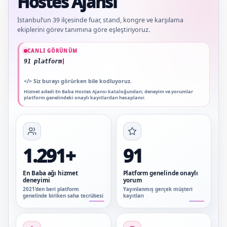
Hostes Ajansı
İstanbul’un 39 ilçesinde fuar, stand, kongre ve karşılama
ekiplerini görev tanımına göre eşleştiriyoruz.
Güncel veriler: 1.291+ En Baba ağı hizmet deneyimi; 91 platform genelinde onayl
CANLI GÖRÜNÜM
91 platform genelinde onaylı yorum
</>
Siz burayı görürken bile kodluyoruz.
Hizmet adedi En Baba Hostes Ajansı kataloğundan; deneyim ve yorumlar
platform genelindeki onaylı kayıtlardan hesaplanır.
1.291+
91
En Baba ağı hizmet
Platform genelinde onaylı
deneyimi
yorum
2021’den beri platform
Yayınlanmış gerçek müşteri
genelinde biriken saha tecrübesi
kayıtları