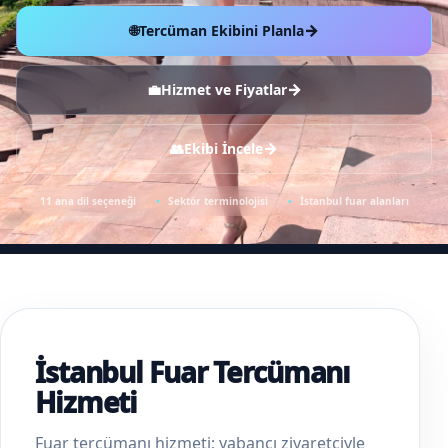
→
🌐
Tercüman Ekibini Planla
→
💼
Hizmet ve Fiyatlar
→
👥
Ekibi İncele
11 ana dil seçeneği
Sektör terminolojisi
İstanbul fuar alanları
İstanbul Fuar Tercümanı
Hizmeti
Fuar tercümanı hizmeti; yabancı ziyaretçiyle