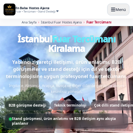
En Baba Hostes Ajansı
Menü
Fuar • Tercüman • Stand Desteği
Ana Sayfa
İstanbul Fuar Hostes Ajansı
Fuar Tercümanı
İstanbul fuar tercümanı ve çok
İstanbul
Fuar Tercümanı
Kiralama
Yabancı ziyaretçi iletişimi, ürün anlatımı, B2B
görüşmeler ve stand desteği için dil ve sektör
terminolojisine uygun profesyonel fuar tercümanı.
İngilizce, Almanca, Arapça, Rusça ve diğer dillerde görüşme akışını
kesintisiz yönetin.
B2B görüşme desteği
Teknik terminoloji
Çok dilli stand iletişi
Dil seviyesi, sektör terminolojisi ve görev süresi önceden
netleşir