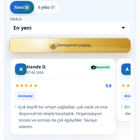
Tümü
5 yıldız
18
17
SIRALA
Deneyimini paylaş
Hande D.
Arz
Kontrollü
H
A
07.06.2026
09.0
★
★
★
★
★
★
★
★
★
5,0
Animatör
Animatör
“
“
Çok keyifli bir ortam sağladılar. çok nazik ve ince
En baba
düşünceli bir ekiple karşılaştık. Organizasyon
deneyim
öncesi ve sonrası da çok ilgiliydiler. Tavsiye
ederim.