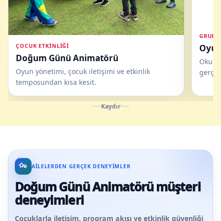
GRUP 
ÇOCUK ETKINLIĞI
Oyun 
Doğum Günü Animatörü
Okul ş
Oyun yönetimi, çocuk iletişimi ve etkinlik
gerçe
temposundan kısa kesit.
Kaydır
AILELERDEN GERÇEK DENEYIMLER
Doğum Günü Animatörü müşteri
deneyimleri
Çocuklarla iletişim, program akışı ve etkinlik güvenliği