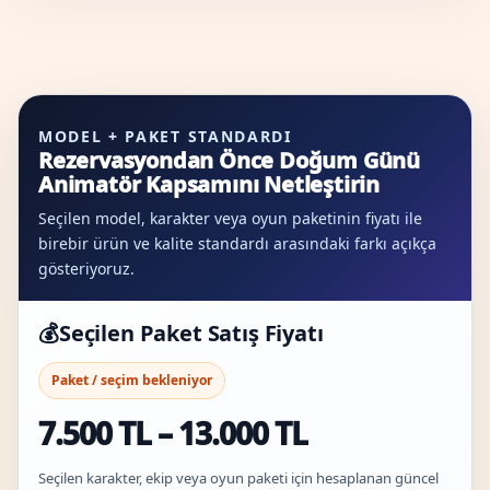
MODEL + PAKET STANDARDI
Rezervasyondan Önce Doğum Günü
Animatör Kapsamını Netleştirin
Seçilen model, karakter veya oyun paketinin fiyatı ile
birebir ürün ve kalite standardı arasındaki farkı açıkça
gösteriyoruz.
💰
Seçilen Paket Satış Fiyatı
Paket / seçim bekleniyor
7.500 TL – 13.000 TL
Seçilen karakter, ekip veya oyun paketi için hesaplanan güncel