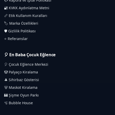
💳 Kapora ve İptal Politikası
🔐 KVKK Aydınlatma Metni
📏 Etik Kullanım Kuralları
🏷️ Marka Özellikleri
🛡️ Gizlilik Politikası
⭐ Referanslar
🎈 En Baba Çocuk Eğlence
🎈 Çocuk Eğlence Merkezi
🤡 Palyaço Kiralama
🎩 Sihirbaz Gösterisi
🐻 Maskot Kiralama
🏰 Şişme Oyun Parkı
🫧 Bubble House