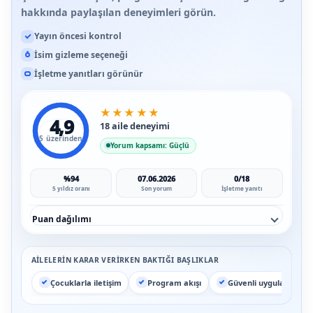
hakkında paylaşılan deneyimleri görün.
Yayın öncesi kontrol
İsim gizleme seçeneği
İşletme yanıtları görünür
★
★
★
★
★
4,9
18 aile deneyimi
5 üzerinden
Yorum kapsamı: Güçlü
%94
07.06.2026
0/18
5 yıldız oranı
Son yorum
İşletme yanıtı
Puan dağılımı
AILELERIN KARAR VERIRKEN BAKTIĞI BAŞLIKLAR
Çocuklarla iletişim
Program akışı
Güvenli uygulama