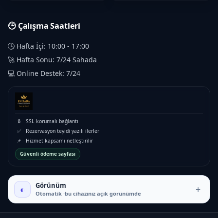
🕒 Çalışma Saatleri
🕒 Hafta İçi: 10:00 - 17:00
🚀 Hafta Sonu: 7/24 Sahada
💻 Online Destek: 7/24
🔒
SSL korumalı bağlantı
✅
Rezervasyon teyidi yazılı ilerler
📌
Hizmet kapsamı netleştirilir
Güvenli ödeme sayfası
Görünüm
◐
+
Otomatik ·bu cihazınız açık görünümde
₺7.500 – ₺13.000