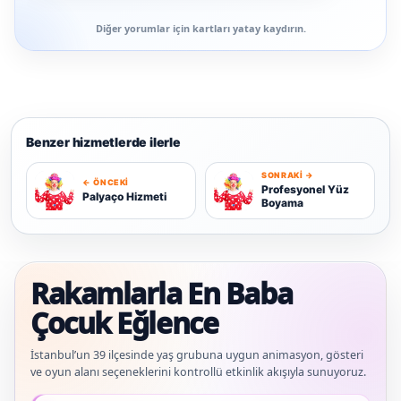
Diğer yorumlar için kartları yatay kaydırın.
Benzer hizmetlerde ilerle
SONRAKI →
← ÖNCEKI
P
P
Profesyonel Yüz
Palyaço Hizmeti
Boyama
Rakamlarla En Baba
Çocuk Eğlence
İstanbul’un 39 ilçesinde yaş grubuna uygun animasyon, gösteri
ve oyun alanı seçeneklerini kontrollü etkinlik akışıyla sunuyoruz.
Güncel veriler: 1.291+ En Baba ağı hizmet deneyimi; 91 platform genelinde onayl