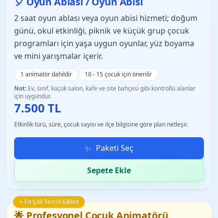
🎈 Oyun Ablası / Oyun Abisi
2 saat oyun ablası veya oyun abisi hizmeti; doğum
günü, okul etkinliği, piknik ve küçük grup çocuk
programları için yaşa uygun oyunlar, yüz boyama
ve mini yarışmalar içerir.
1 animatör dahildir
10 - 15 çocuk için önerilir
Not:
Ev, sınıf, küçük salon, kafe ve site bahçesi gibi kontrollü alanlar
için uygundur.
7.500 TL
Etkinlik türü, süre, çocuk sayısı ve ilçe bilgisine göre plan netleşir.
Paketi Seç
Sepete Ekle
⭐ En Çok Tercih Edilen
🌟 Profesyonel Çocuk Animatörü