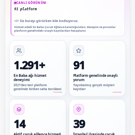
CANLI GÖRÜNÜM
91 platform genelinde onaylı yorum
</>
Siz burayı görürken bile kodluyoruz.
Hizmet adedi En Baba Çocuk Eğlence kataloğundan; deneyim ve yorumlar
platform genelindeki onaylı kayıtlardan hesaplanır.
1.291+
91
En Baba ağı hizmet
Platform genelinde onaylı
deneyimi
yorum
2021’den beri platform
Yayınlanmış gerçek müşteri
genelinde biriken saha tecrübesi
kayıtları
14
39
Aktif çocuk eğlence hizmeti
İstanbul ilçesinde çocuk