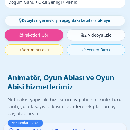
Doğum Günü • Okul Şenliği • Piknik
Detayları görmek için aşağıdaki kutulara tıklayın
👇
🎁
Paketleri Gör
🎬
2 Videoyu İzle
⭐
Yorumları oku
✍️
Yorum Bırak
Animatör, Oyun Ablası ve Oyun
Abisi hizmetlerimiz
Net paket yapısı ile hızlı seçim yapabilir; etkinlik türü,
tarih, çocuk sayısı bilgisini göndererek planlamayı
başlatabilirsin.
🎉 Standart Paket