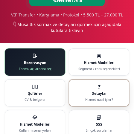
VIP Transfer • Karşılama • Protokol • 5.500 TL – 27.000 TL
👇 Müsaitlik sormak ve detayları görmek için aşağıdaki
kutulara tıklayın
📝
🚘
Rezervasyon
Hizmet Modelleri
Formu aç, aracını seç
Segment / rota seçenekleri
🧑‍✈️
❓
Şoförler
Detaylar
CV & belgeler
Hizmet nasıl işler?
💎
📘
Hizmet Modelleri
SSS
Kullanım senaryoları
En çok sorulanlar