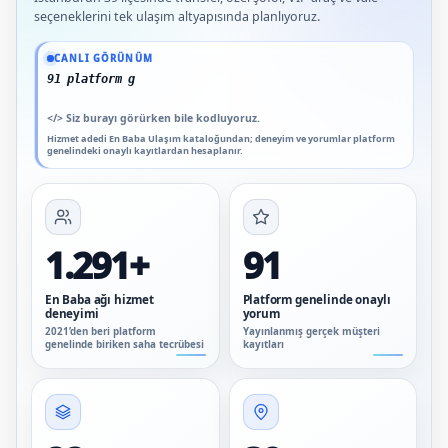
seçeneklerini tek ulaşım altyapısında planlıyoruz.
Güncel veriler: 1.291+ En Baba ağı hizmet deneyimi; 91 platform genelinde onaylı
CANLI GÖRÜNÜM
91 platform genelinde onaylı yoru
</>
Siz burayı görürken bile kodluyoruz.
Hizmet adedi En Baba Ulaşım kataloğundan; deneyim ve yorumlar platform
genelindeki onaylı kayıtlardan hesaplanır.
1.291+
91
En Baba ağı hizmet
Platform genelinde onaylı
deneyimi
yorum
2021’den beri platform
Yayınlanmış gerçek müşteri
genelinde biriken saha tecrübesi
kayıtları