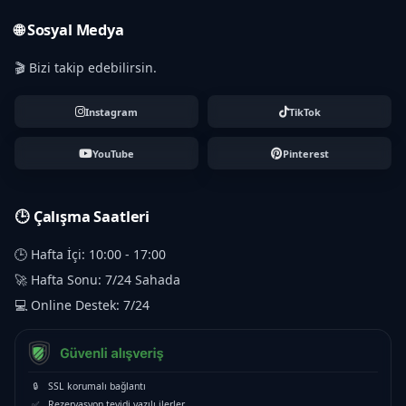
🌐 Sosyal Medya
🎬 Bizi takip edebilirsin.
Instagram
TikTok
YouTube
Pinterest
🕒 Çalışma Saatleri
🕒 Hafta İçi: 10:00 - 17:00
🚀 Hafta Sonu: 7/24 Sahada
💻 Online Destek: 7/24
🔒
SSL korumalı bağlantı
✅
Rezervasyon teyidi yazılı ilerler