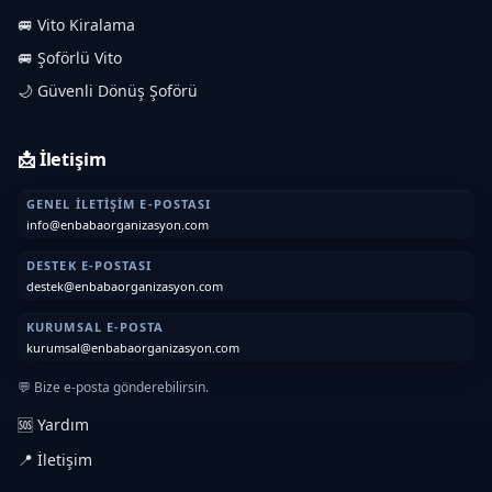
🚐 Vito Kiralama
🚐 Şoförlü Vito
🌙 Güvenli Dönüş Şoförü
📩 İletişim
GENEL İLETIŞIM E-POSTASI
info@enbabaorganizasyon.com
DESTEK E-POSTASI
destek@enbabaorganizasyon.com
KURUMSAL E-POSTA
kurumsal@enbabaorganizasyon.com
💬 Bize e-posta gönderebilirsin.
🆘 Yardım
📍 İletişim