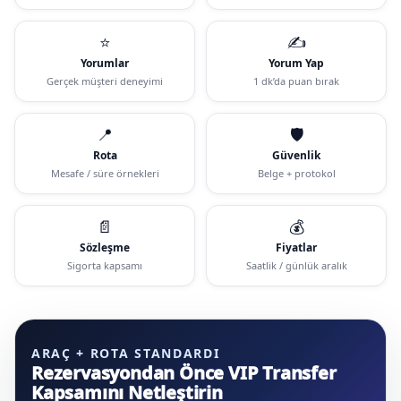
⭐
✍️
Yorumlar
Yorum Yap
Gerçek müşteri deneyimi
1 dk’da puan bırak
📍
🛡️
Rota
Güvenlik
Mesafe / süre örnekleri
Belge + protokol
📄
💰
Sözleşme
Fiyatlar
Sigorta kapsamı
Saatlik / günlük aralık
ARAÇ + ROTA STANDARDI
Rezervasyondan Önce VIP Transfer
Kapsamını Netleştirin