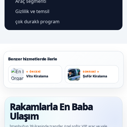
Araç segmenti
Gizlilik ve temsil
çok duraklı program
Benzer hizmetlerde ilerle
← ÖNCEKI
SONRAKI →
Ş
Vito Kiralama
Şoför Kiralama
V
Rakamlarla En Baba
Ulaşım
İstanbul’un 39 ilçesinde transfer, özel şoför, VIP araç ve vale