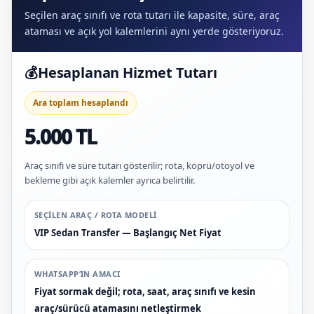
Seçilen araç sınıfı ve rota tutarı ile kapasite, süre, araç
ataması ve açık yol kalemlerini aynı yerde gösteriyoruz.
💰
Hesaplanan Hizmet Tutarı
Ara toplam hesaplandı
5.000 TL
Araç sınıfı ve süre tutarı gösterilir; rota, köprü/otoyol ve
bekleme gibi açık kalemler ayrıca belirtilir.
SEÇILEN ARAÇ / ROTA MODELI
VIP Sedan Transfer — Başlangıç Net Fiyat
WHATSAPP’IN AMACI
Fiyat sormak değil; rota, saat, araç sınıfı ve kesin
araç/sürücü atamasını netleştirmek