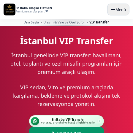
En Baba Ulaşım Hizmeti
Menü
Premium transfer planı.
Ana Sayfa
Ulaşım & Vale ve Özel Şoför
VIP Transfer
İstanbul VIP Transfer
İstanbul genelinde VIP transfer: havalimanı,
otel, toplantı ve özel misafir programları için
premium araçlı ulaşım.
VIP sedan, Vito ve premium araçlarla
karşılama, bekleme ve protokol akışını tek
rezervasyonda yönetin.
En Baba VIP Transfer
VIP araç, protokol ve bagaj bilgisiyle açılır.
📞
Hemen Ara