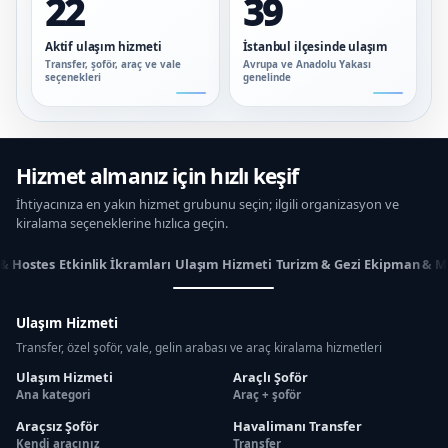
22
39
Aktif ulaşım hizmeti
İstanbul ilçesinde ulaşım
Transfer, şoför, araç ve vale
Avrupa ve Anadolu Yakası
seçenekleri
genelinde
Hizmet almanız için hızlı keşif
İhtiyacınıza en yakın hizmet grubunu seçin; ilgili organizasyon ve
kiralama seçeneklerine hızlıca geçin.
 & Hostes
Etkinlik İkramları
Ulaşım Hizmeti
Turizm & Gezi
Ekipman & M
Ulaşım Hizmeti
Transfer, özel şoför, vale, gelin arabası ve araç kiralama hizmetleri
Ulaşım Hizmeti
Araçlı Şoför
Ana kategori
Araç + şoför
Araçsız Şoför
Havalimanı Transfer
Kendi aracınız
Transfer