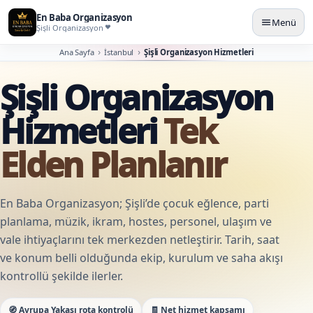
En Baba Organizasyon
Menü
Şişli Organizasyon
Ana Sayfa
İstanbul
Şişli Organizasyon Hizmetleri
Şişli Organizasyon
Hizmetleri
Tek
Elden Planlanır
En Baba Organizasyon; Şişli’de çocuk eğlence, parti
planlama, müzik, ikram, hostes, personel, ulaşım ve
vale ihtiyaçlarını tek merkezden netleştirir. Tarih, saat
ve konum belli olduğunda ekip, kurulum ve saha akışı
kontrollü şekilde ilerler.
🧭 Avrupa Yakası rota kontrolü
🧾 Net hizmet kapsamı