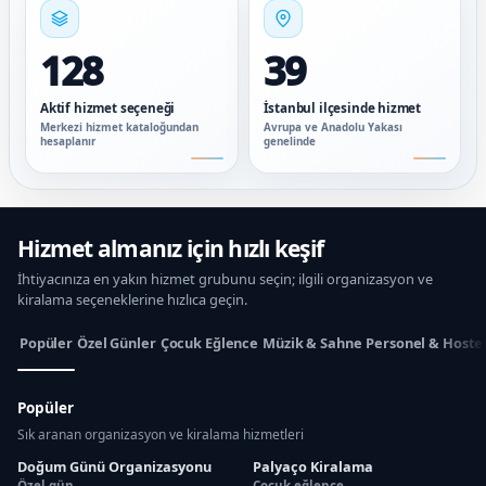
128
39
Aktif hizmet seçeneği
İstanbul ilçesinde hizmet
Merkezi hizmet kataloğundan
Avrupa ve Anadolu Yakası
hesaplanır
genelinde
Hizmet almanız için hızlı keşif
İhtiyacınıza en yakın hizmet grubunu seçin; ilgili organizasyon ve
kiralama seçeneklerine hızlıca geçin.
Popüler
Özel Günler
Çocuk Eğlence
Müzik & Sahne
Personel & Hoste
Popüler
Sık aranan organizasyon ve kiralama hizmetleri
Doğum Günü Organizasyonu
Palyaço Kiralama
Özel gün
Çocuk eğlence