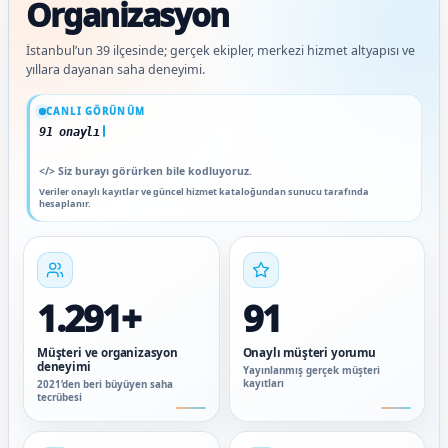
Organizasyon
İstanbul’un 39 ilçesinde; gerçek ekipler, merkezi hizmet altyapısı ve
yıllara dayanan saha deneyimi.
Güncel veriler: 1.291+ müşteri ve organizasyon deneyimi; 91 onaylı müşteri yorum
CANLI GÖRÜNÜM
91 onaylı müşteri yorumu
</>
Siz burayı görürken bile kodluyoruz.
Veriler onaylı kayıtlar ve güncel hizmet kataloğundan sunucu tarafında
hesaplanır.
1.291+
91
Müşteri ve organizasyon
Onaylı müşteri yorumu
deneyimi
Yayınlanmış gerçek müşteri
kayıtları
2021’den beri büyüyen saha
tecrübesi