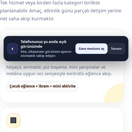
Tek hizmet veya birden fazla kategori birlikte
planlanabilir. Amaç, etkinlik günü parçalı iletişim yerine
net saha akışı kurmaktır.
🎂
Telefonunuz şu anda açık
görünümde
◐
Gece modunu aç
Tamam
Site, cihazınızın görünüm ayarını
otomatik takip ediyor.
Ev / site içi çocuk doğum günü
Palyaço, animatör, yüz boyama, mini yarışmalar ve
mekâna uygun ses seviyesiyle kontrollü eğlence akışı.
Çocuk eğlence + ikram + mini aktivite
🏢