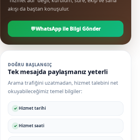
“hizmet adı” değil; kurulum, süre, ekip ve saha
akışı da baştan konuşulur.
💬
WhatsApp ile Bilgi Gönder
DOĞRU BAŞLANGIÇ
Tek mesajda paylaşmanız yeterli
Arama trafiğini uzatmadan, hizmet talebini net
okuyabileceğimiz temel bilgiler:
Hizmet tarihi
Hizmet saati