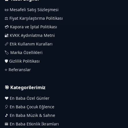
📜 Mesafeli Satış Sözleşmesi
⚖️ Fiyat Karşılaştırma Politikası
💳 Kapora ve İptal Politikası
🔐 KVKK Aydınlatma Metni
📏 Etik Kullanım Kuralları
🏷️ Marka Özellikleri
🛡️ Gizlilik Politikası
⭐ Referanslar
🎯 Kategorilerimiz
❤️ En Baba Özel Günler
🎈 En Baba Çocuk Eğlence
🎵 En Baba Müzik & Sahne
🍔 En Baba Etkinlik İkramları