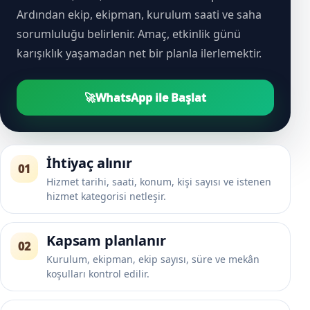
Ardından ekip, ekipman, kurulum saati ve saha
sorumluluğu belirlenir. Amaç, etkinlik günü
karışıklık yaşamadan net bir planla ilerlemektir.
🚀
WhatsApp ile Başlat
İhtiyaç alınır
01
Hizmet tarihi, saati, konum, kişi sayısı ve istenen
hizmet kategorisi netleşir.
Kapsam planlanır
02
Kurulum, ekipman, ekip sayısı, süre ve mekân
koşulları kontrol edilir.