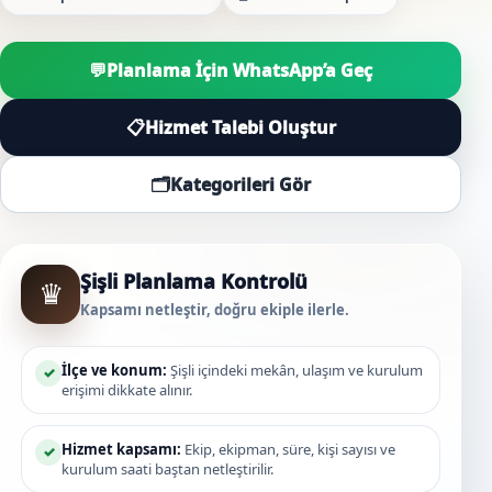
💬
Planlama İçin WhatsApp’a Geç
📋
Hizmet Talebi Oluştur
🗂️
Kategorileri Gör
Şişli Planlama Kontrolü
♛
Kapsamı netleştir, doğru ekiple ilerle.
İlçe ve konum:
Şişli içindeki mekân, ulaşım ve kurulum
✓
erişimi dikkate alınır.
Hizmet kapsamı:
Ekip, ekipman, süre, kişi sayısı ve
✓
kurulum saati baştan netleştirilir.