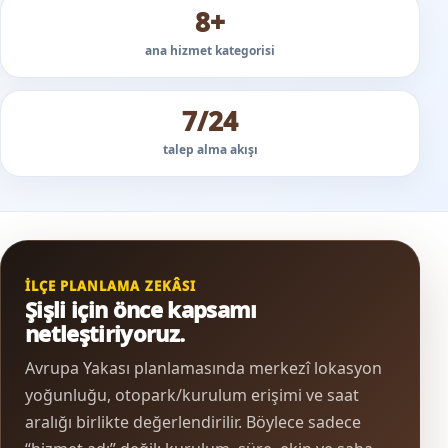
8+
ana hizmet kategorisi
7/24
talep alma akışı
İLÇE PLANLAMA ZEKÂSI
Şişli için önce kapsamı
netleştiriyoruz.
Avrupa Yakası planlamasında merkezî lokasyon
yoğunluğu, otopark/kurulum erişimi ve saat
aralığı birlikte değerlendirilir. Böylece sadece