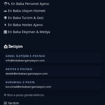
🧑‍🔧 En Baba Personel Ajansı
🚗 En Baba Ulaşım Hizmeti
🌍 En Baba Turizm & Gezi
👩 En Baba Hostes Ajansı
🎛️ En Baba Ekipman & Medya
📩 İletişim
GENEL İLETIŞIM E-POSTASI
info@enbabaorganizasyon.com
DESTEK E-POSTASI
destek@enbabaorganizasyon.com
KURUMSAL E-POSTA
kurumsal@enbabaorganizasyon.com
💬 Bize e-posta gönderebilirsin.
🆘 Yardım