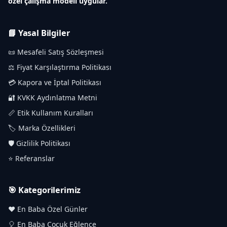
özel çalışma modeli uygular.
📘 Yasal Bilgiler
📜 Mesafeli Satış Sözleşmesi
⚖️ Fiyat Karşılaştırma Politikası
💳 Kapora ve İptal Politikası
🔐 KVKK Aydınlatma Metni
📏 Etik Kullanım Kuralları
🏷️ Marka Özellikleri
🛡️ Gizlilik Politikası
⭐ Referanslar
🎯 Kategorilerimiz
❤️ En Baba Özel Günler
🎈 En Baba Çocuk Eğlence