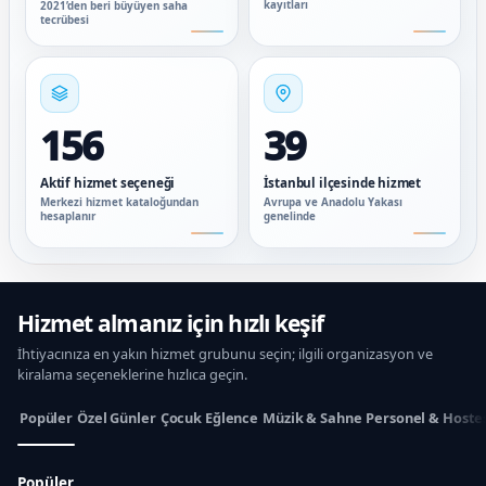
kayıtları
2021’den beri büyüyen saha
tecrübesi
156
39
Aktif hizmet seçeneği
İstanbul ilçesinde hizmet
Merkezi hizmet kataloğundan
Avrupa ve Anadolu Yakası
hesaplanır
genelinde
Hizmet almanız için hızlı keşif
İhtiyacınıza en yakın hizmet grubunu seçin; ilgili organizasyon ve
kiralama seçeneklerine hızlıca geçin.
Popüler
Özel Günler
Çocuk Eğlence
Müzik & Sahne
Personel & Hoste
Popüler