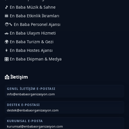
🎵 En Baba Müzik & Sahne
🍔 En Baba Etkinlik İkramları
🧑‍🔧 En Baba Personel Ajansı
🚗 En Baba Ulaşım Hizmeti
🌍 En Baba Turizm & Gezi
👩 En Baba Hostes Ajansı
🎛️ En Baba Ekipman & Medya
📩 İletişim
GENEL İLETIŞIM E-POSTASI
info@enbabaorganizasyon.com
DESTEK E-POSTASI
destek@enbabaorganizasyon.com
KURUMSAL E-POSTA
kurumsal@enbabaorganizasyon.com