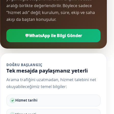
aralığı birlikte değerlendirilir. Böylece sadece
“hizmet adı” değil; kurulum, süre, ekip ve saha
akışı da baştan konuşulur.
💬
WhatsApp ile Bilgi Gönder
DOĞRU BAŞLANGIÇ
Tek mesajda paylaşmanız yeterli
Arama trafiğini uzatmadan, hizmet talebini net
okuyabileceğimiz temel bilgiler:
Hizmet tarihi