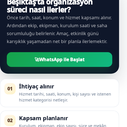
Beşiktaş’ta organizasyon
süreci nasıl ilerler?
Önce tarih, saat, konum ve hizmet kapsamı alınır.
Ardından ekip, ekipman, kurulum saati ve saha
sorumluluğu belirlenir. Amaç, etkinlik günü
karışıklık yaşamadan net bir planla ilerlemektir.
🚀
WhatsApp ile Başlat
İhtiyaç alınır
01
Hizmet tarihi, saati, konum, kişi sayısı ve istenen
hizmet kategorisi netleşir.
Kapsam planlanır
02
Kurulum, ekipman, ekip sayısı, süre ve mekân