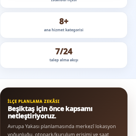
8+
ana hizmet kategorisi
7/24
talep alma akışı
İLÇE PLANLAMA ZEKÂSI
Beşiktaş için önce kapsamı
netleştiriyoruz.
Avrupa Yakası planlamasında merkezî lokasyon
yoğunluğu, otopark/kurulum erişimi ve saat