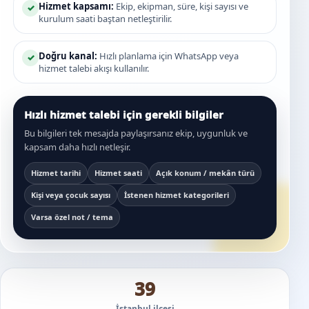
Hizmet kapsamı:
Ekip, ekipman, süre, kişi sayısı ve
✓
kurulum saati baştan netleştirilir.
Doğru kanal:
Hızlı planlama için WhatsApp veya
✓
hizmet talebi akışı kullanılır.
Hızlı hizmet talebi için gerekli bilgiler
Bu bilgileri tek mesajda paylaşırsanız ekip, uygunluk ve
kapsam daha hızlı netleşir.
Hizmet tarihi
Hizmet saati
Açık konum / mekân türü
Kişi veya çocuk sayısı
İstenen hizmet kategorileri
Varsa özel not / tema
39
İstanbul ilçesi