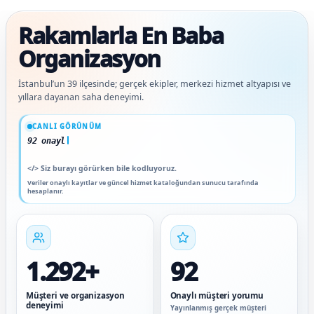
Rakamlarla En Baba
Organizasyon
İstanbul’un 39 ilçesinde; gerçek ekipler, merkezi hizmet altyapısı ve
yıllara dayanan saha deneyimi.
Güncel veriler: 1.292+ müşteri ve organizasyon deneyimi; 92 onaylı müşteri yorum
CANLI GÖRÜNÜM
92 onaylı müşteri yorumu
</>
Siz burayı görürken bile kodluyoruz.
Veriler onaylı kayıtlar ve güncel hizmet kataloğundan sunucu tarafında
hesaplanır.
1.292+
92
Müşteri ve organizasyon
Onaylı müşteri yorumu
deneyimi
Yayınlanmış gerçek müşteri