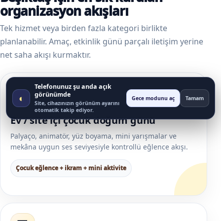
organizasyon akışları
Tek hizmet veya birden fazla kategori birlikte
planlanabilir. Amaç, etkinlik günü parçalı iletişim yerine
net saha akışı kurmaktır.
Telefonunuz şu anda açık
🎂
görünümde
◐
Gece modunu aç
Tamam
Site, cihazınızın görünüm ayarını
otomatik takip ediyor.
Ev / site içi çocuk doğum günü
Palyaço, animatör, yüz boyama, mini yarışmalar ve
mekâna uygun ses seviyesiyle kontrollü eğlence akışı.
Çocuk eğlence + ikram + mini aktivite