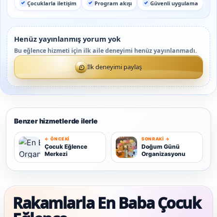
Çocuklarla iletişim
Program akışı
Güvenli uygulama
Henüz yayınlanmış yorum yok
Bu eğlence hizmeti için ilk aile deneyimi henüz yayınlanmadı.
İlk deneyimi paylaş
Benzer hizmetlerde ilerle
← ÖNCEKI
SONRAKI →
D
Çocuk Eğlence
Doğum Günü
Merkezi
Organizasyonu
Ç
Rakamlarla En Baba Çocuk