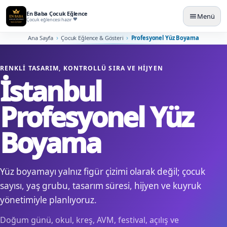
En Baba Çocuk Eğlence
Menü
Çocuk eğlencesi hazır
Ana Sayfa
Çocuk Eğlence & Gösteri
Profesyonel Yüz Boyama
RENKLI TASARIM, KONTROLLÜ SIRA VE HIJYEN
İstanbul
Profesyonel Yüz
Boyama
Yüz boyamayı yalnız figür çizimi olarak değil; çocuk
sayısı, yaş grubu, tasarım süresi, hijyen ve kuyruk
yönetimiyle planlıyoruz.
Doğum günü, okul, kreş, AVM, festival, açılış ve