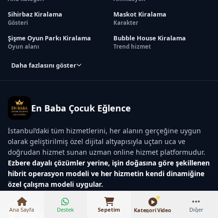
Sihirbaz Kiralama
Maskot Kiralama
Gösteri
Karakter
Şişme Oyun Parkı Kiralama
Bubble House Kiralama
Oyun alanı
Trend hizmet
Daha fazlasını göster
En Baba Çocuk Eğlence
İstanbul’daki tüm hizmetlerini, her alanın gerçeğine uygun
olarak geliştirilmiş özel dijital altyapısıyla uçtan uca ve
doğrudan hizmet sunan uzman online hizmet platformudur.
₺15.000 – ₺22.000
Ezbere dayalı çözümler yerine, işin doğasına göre şekillenen
hibrit operasyon modeli ve her hizmetin kendi dinamiğine
özel çalışma modeli uygular.
Ana Sayfa
Destek
Sepetim
Diğer
Kategori Video
📘 Yasal Bilgiler