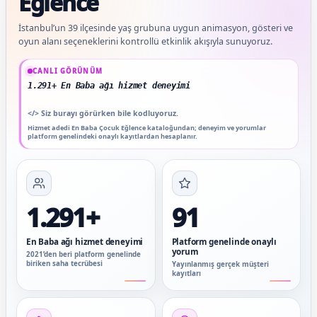
Eğlence
İstanbul’un 39 ilçesinde yaş grubuna uygun animasyon, gösteri ve
oyun alanı seçeneklerini kontrollü etkinlik akışıyla sunuyoruz.
Güncel veriler: 1.291+ En Baba ağı hizmet deneyimi; 91 platform genelinde onaylı
CANLI GÖRÜNÜM
1.291+ En Baba ağı hizmet deneyimi
</>
Siz burayı görürken bile kodluyoruz.
Hizmet adedi En Baba Çocuk Eğlence kataloğundan; deneyim ve yorumlar
platform genelindeki onaylı kayıtlardan hesaplanır.
1.291+
91
En Baba ağı hizmet deneyimi
Platform genelinde onaylı
yorum
2021’den beri platform genelinde
biriken saha tecrübesi
Yayınlanmış gerçek müşteri
kayıtları