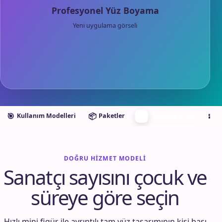
Profesyonel Yüz Boyama
Yeni uygulama görseli
🧭
🎯
📦
🧩
Kullanım Modelleri
Paketler
Planlama Aracı
E
DOĞRU HIZMET MODELI
Sanatçı sayısını çocuk ve
süreye göre seçin
Hızlı mini figür ile ayrıntılı tam yüz tasarımının kişi başı