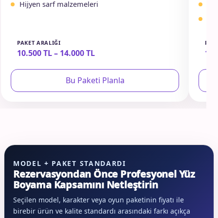
Hijyen sarf malzemeleri
Sır
Etk
PAKET ARALIĞI
PAK
10.500 TL – 14.000 TL
16.
Bu Paketi Planla
MODEL + PAKET STANDARDI
Rezervasyondan Önce Profesyonel Yüz
Boyama Kapsamını Netleştirin
Seçilen model, karakter veya oyun paketinin fiyatı ile
birebir ürün ve kalite standardı arasındaki farkı açıkça