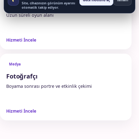
Gece modunu aç
Tamam
Şişme oyun parkı
Site, cihazınızın görünüm ayarını
otomatik takip ediyor.
Uzun süreli oyun alanı
Hizmeti İncele
Medya
Fotoğrafçı
Boyama sonrası portre ve etkinlik çekimi
Hizmeti İncele