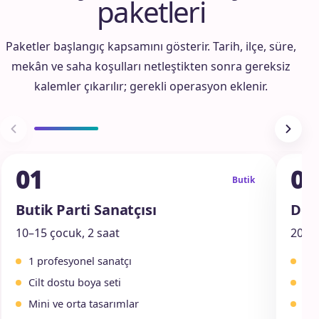
paketleri
Paketler başlangıç kapsamını gösterir. Tarih, ilçe, süre,
mekân ve saha koşulları netleştikten sonra gereksiz
kalemler çıkarılır; gerekli operasyon eklenir.
01
02
Butik
Butik Parti Sanatçısı
Doğ
10–15 çocuk, 2 saat
20–30
1 profesyonel sanatçı
1 s
Cilt dostu boya seti
Ge
Mini ve orta tasarımlar
Sim