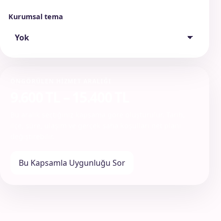
Kurumsal tema
ÖNGÖRÜLEN HIZMET ARALIĞI
9.600 TL – 15.400 TL
Bu aralık seçtiğiniz kapsama göre oluşturulur. Tarih,
ilçe, süre, ulaşım ve gerçek saha koşulları net planı
değiştirebilir.
Bu Kapsamla Uygunluğu Sor