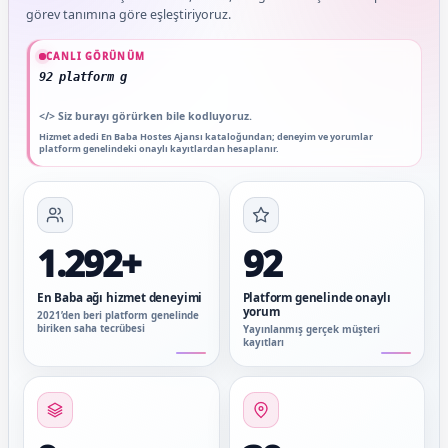
İstanbul’un 39 ilçesinde fuar, stand, kongre ve karşılama ekiplerini
görev tanımına göre eşleştiriyoruz.
Güncel veriler: 1.292+ En Baba ağı hizmet deneyimi; 92 platform genelinde onaylı
CANLI GÖRÜNÜM
92 platform genelinde onaylı yorum
</>
Siz burayı görürken bile kodluyoruz.
Hizmet adedi En Baba Hostes Ajansı kataloğundan; deneyim ve yorumlar
platform genelindeki onaylı kayıtlardan hesaplanır.
1.292+
92
En Baba ağı hizmet deneyimi
Platform genelinde onaylı
yorum
2021’den beri platform genelinde
biriken saha tecrübesi
Yayınlanmış gerçek müşteri
kayıtları