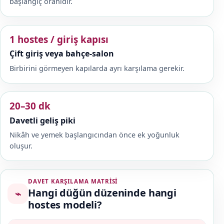
başlangıç oranıdır.
1 hostes / giriş kapısı
Çift giriş veya bahçe-salon
Birbirini görmeyen kapılarda ayrı karşılama gerekir.
20–30 dk
Davetli geliş piki
Nikâh ve yemek başlangıcından önce ek yoğunluk
oluşur.
DAVET KARŞILAMA MATRISI
Hangi düğün düzeninde hangi
⌁
hostes modeli?