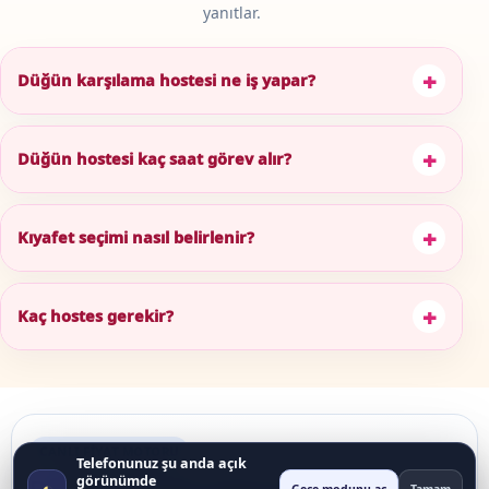
Görev kapsamı, fiyatlandırma ve planlama süreciyle ilgili kısa
yanıtlar.
+
Düğün karşılama hostesi ne iş yapar?
+
Düğün hostesi kaç saat görev alır?
+
Kıyafet seçimi nasıl belirlenir?
+
Kaç hostes gerekir?
Telefonunuz şu anda açık
CANLI FIYAT MOTORU
görünümde
◐