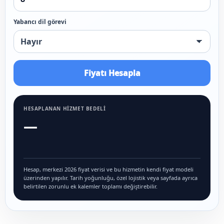
Yabancı dil görevi
Fiyatı Hesapla
HESAPLANAN HIZMET BEDELI
—
Hesap, merkezi 2026 fiyat verisi ve bu hizmetin kendi fiyat modeli
üzerinden yapılır. Tarih yoğunluğu, özel lojistik veya sayfada ayrıca
belirtilen zorunlu ek kalemler toplamı değiştirebilir.