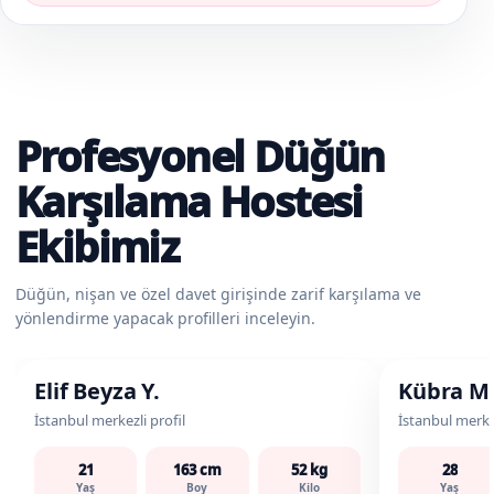
Profesyonel Düğün
Karşılama Hostesi
Ekibimiz
Düğün, nişan ve özel davet girişinde zarif karşılama ve
yönlendirme yapacak profilleri inceleyin.
Düğün Karşılama Hostesi
Düğün Karşıla
Elif Beyza Y.
Kübra M
İstanbul merkezli profil
İstanbul merkez
21
163 cm
52 kg
28