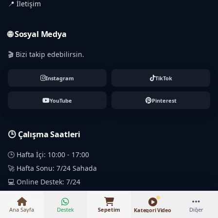
📍 İletişim
🌐 Sosyal Medya
🎬 Bizi takip edebilirsin.
Instagram
TikTok
YouTube
Pinterest
🕒 Çalışma Saatleri
₺5.500 – ₺8.000
🕒 Hafta İçi: 10:00 - 17:00
🚀 Hafta Sonu: 7/24 Sahada
💻 Online Destek: 7/24
Ana Sayfa
Destek
Sepetim
Diğer
Kategori Video