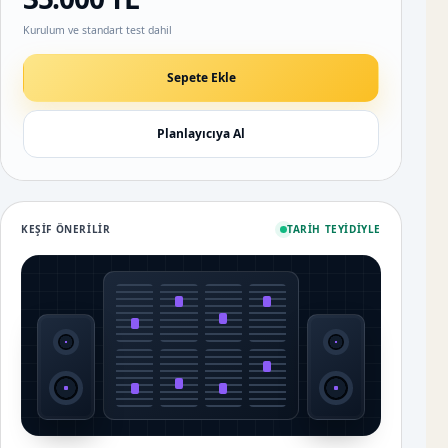
Kurulum ve standart test dahil
Sepete Ekle
Planlayıcıya Al
KEŞIF ÖNERILIR
TARIH TEYIDIYLE