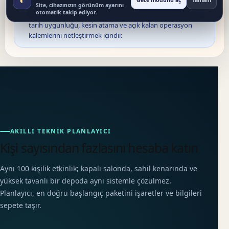
Gece modunu aç
Tamam
💬
WhatsApp görüşmesi:
Seçtiğiniz seçilen ürün / kurulum
Site, cihazınızın görünüm ayarını
otomatik takip ediyor.
modeli ve ekranda görünen tutar mesaja eklenir. Görüşme;
tarih uygunluğu, kesin atama ve açık kalan operasyon
kalemlerini netleştirmek içindir.
AKILLI TEKNIK PLANLAYICI
Kişi sayısından fazlasını hesaba katın
Aynı 100 kişilik etkinlik; kapalı salonda, sahil kenarında ve
yüksek tavanlı bir depoda aynı sistemle çözülmez.
Planlayıcı, en doğru başlangıç paketini işaretler ve bilgileri
sepete taşır.