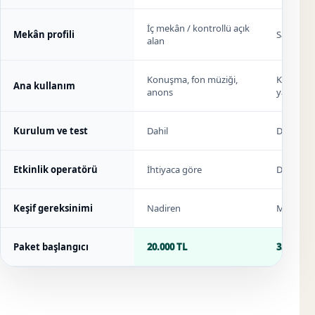
İç mekân / kontrollü açık
Mekân profili
Salon / b
alan
Konuşma, fon müziği,
Konuşma,
Ana kullanım
anons
yayını
Kurulum ve test
Dahil
Dahil
Etkinlik operatörü
İhtiyaca göre
Dahil
Keşif gereksinimi
Nadiren
Mekâna 
Paket başlangıcı
20.000 TL
35.000 T