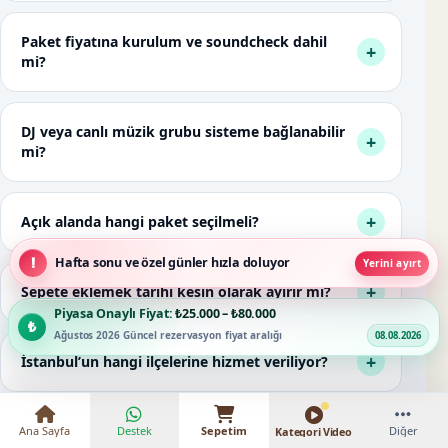
Paket fiyatına kurulum ve soundcheck dahil
mi?
DJ veya canlı müzik grubu sisteme bağlanabilir
mi?
Açık alanda hangi paket seçilmeli?
Hafta sonu ve özel günler hızla doluyor
Yerini ayırt
Sepete eklemek tarihi kesin olarak ayırır mı?
Piyasa Onaylı Fiyat:
₺25.000 – ₺80.000
Ağustos 2026 Güncel rezervasyon fiyat aralığı
08.08.2026
İstanbul’un hangi ilçelerine hizmet veriliyor?
Ana Sayfa
Destek
Sepetim
Diğer
Kategori Video