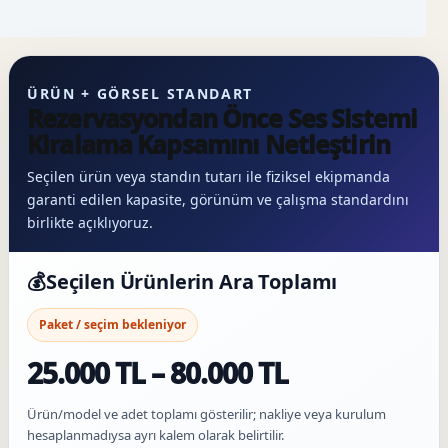
ÜRÜN + GÖRSEL STANDART
Rezervasyondan Önce Ses Sistemi
Kiralama Kapsamını Netleştirin
Seçilen ürün veya standın tutarı ile fiziksel ekipmanda
garanti edilen kapasite, görünüm ve çalışma standardını
birlikte açıklıyoruz.
💰
Seçilen Ürünlerin Ara Toplamı
Paket / seçim bekleniyor
25.000 TL – 80.000 TL
Ürün/model ve adet toplamı gösterilir; nakliye veya kurulum
hesaplanmadıysa ayrı kalem olarak belirtilir.