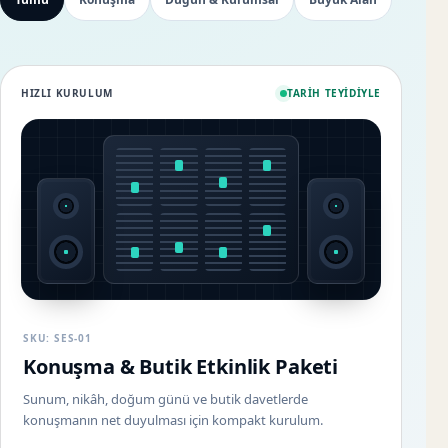
HIZLI KURULUM
TARIH TEYIDIYLE
SKU: SES-01
Konuşma & Butik Etkinlik Paketi
Sunum, nikâh, doğum günü ve butik davetlerde
konuşmanın net duyulması için kompakt kurulum.