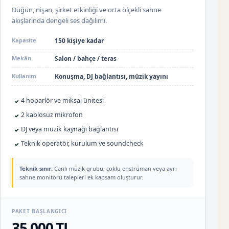
Düğün, nişan, şirket etkinliği ve orta ölçekli sahne
akışlarında dengeli ses dağılımı.
Kapasite
150 kişiye kadar
Mekân
Salon / bahçe / teras
Kullanım
Konuşma, DJ bağlantısı, müzik yayını
4 hoparlör ve miksaj ünitesi
✓
2 kablosuz mikrofon
✓
DJ veya müzik kaynağı bağlantısı
✓
Teknik operatör, kurulum ve soundcheck
✓
Teknik sınır:
Canlı müzik grubu, çoklu enstrüman veya ayrı
sahne monitörü talepleri ek kapsam oluşturur.
PAKET BAŞLANGICI
35.000 TL