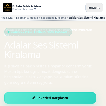
En Baba Müzik & Sahne
Menü
Kurulum planın hazır
Ana Sayfa
Ekipman & Medya
Ses Sistemi Kiralama
Adalar Ses Sistemi Kiralama
İSTANBUL GENELI TEKNIK EKIPMAN MAĞAZASI
Adalar Ses Sistemi
Kiralama
Kişi sayısına bakıp rastgele hoparlör göndermiyoruz.
Mekân tipi, konuşma-müzik dengesi, sahne
bağlantıları, elektrik altyapısı ve kurulum süresine
göre doğru sistemi seçiyoruz.
Paketleri Karşılaştır