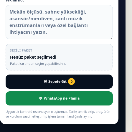
Teknik not
SEÇILI PAKET
Henüz paket seçilmedi
Paket kartından seçim yapabilirsiniz.
Sepete Git
0
WhatsApp ile Planla
Uygunluk kontrolü rezervasyon oluşturmaz. Tarih; teknik ekip, araç, ürün
ve kurulum saati netleştirilip işlem tamamlandığında ayrılır.