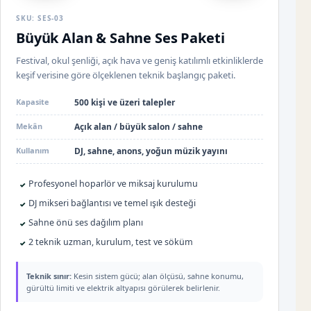
SKU: SES-03
Büyük Alan & Sahne Ses Paketi
Festival, okul şenliği, açık hava ve geniş katılımlı etkinliklerde
keşif verisine göre ölçeklenen teknik başlangıç paketi.
Kapasite
500 kişi ve üzeri talepler
Mekân
Açık alan / büyük salon / sahne
Kullanım
DJ, sahne, anons, yoğun müzik yayını
Profesyonel hoparlör ve miksaj kurulumu
✓
DJ mikseri bağlantısı ve temel ışık desteği
✓
Sahne önü ses dağılım planı
✓
2 teknik uzman, kurulum, test ve söküm
✓
Teknik sınır:
Kesin sistem gücü; alan ölçüsü, sahne konumu,
gürültü limiti ve elektrik altyapısı görülerek belirlenir.