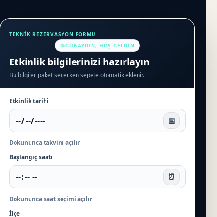
TEKNIK REZERVASYON FORMU
🌞
GÜNAYDIN, HOŞ GELDIN
Etkinlik bilgilerinizi hazırlayın
Bu bilgiler paket seçerken sepete otomatik eklenir.
Etkinlik tarihi
📅
Dokununca takvim açılır
Başlangıç saati
⏰
Dokununca saat seçimi açılır
İlçe