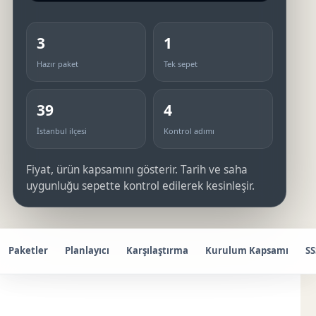
3
1
Hazır paket
Tek sepet
39
4
İstanbul ilçesi
Kontrol adımı
Fiyat, ürün kapsamını gösterir. Tarih ve saha
uygunluğu sepette kontrol edilerek kesinleşir.
Paketler
Planlayıcı
Karşılaştırma
Kurulum Kapsamı
SS