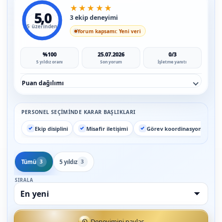
★
★
★
★
★
5,0
3 ekip deneyimi
5 üzerinden
Yorum kapsamı: Yeni veri
%100
25.07.2026
0/3
5 yıldız oranı
Son yorum
İşletme yanıtı
Puan dağılımı
PERSONEL SEÇIMINDE KARAR BAŞLIKLARI
Ekip disiplini
Misafir iletişimi
Görev koordinasyonu
Tümü
5 yıldız
3
3
SIRALA
Deneyimini paylaş