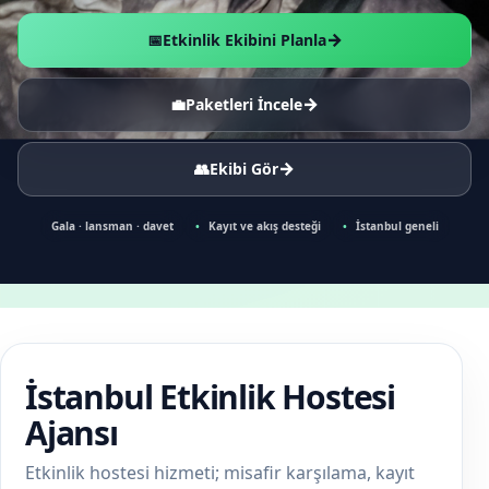
→
📅
Etkinlik Ekibini Planla
→
💼
Paketleri İncele
→
👥
Ekibi Gör
Gala · lansman · davet
Kayıt ve akış desteği
İstanbul geneli
İstanbul Etkinlik Hostesi
Ajansı
Etkinlik hostesi hizmeti; misafir karşılama, kayıt