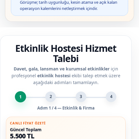
Görüşme; tarih uygunluğu, kesin atama ve açık kalan
operasyon kalemlerini netleştirmek içindir.
Etkinlik Hostesi Hizmet
Talebi
Davet, gala, lansman ve kurumsal etkinlikler
için
profesyonel
etkinlik hostesi
ekibi talep etmek üzere
aşağıdaki adımları tamamlayın.
1
2
3
4
Adım
1
/ 4 —
Etkinlik & Firma
CANLI FIYAT ÖZETI
Güncel Toplam
5.500 TL