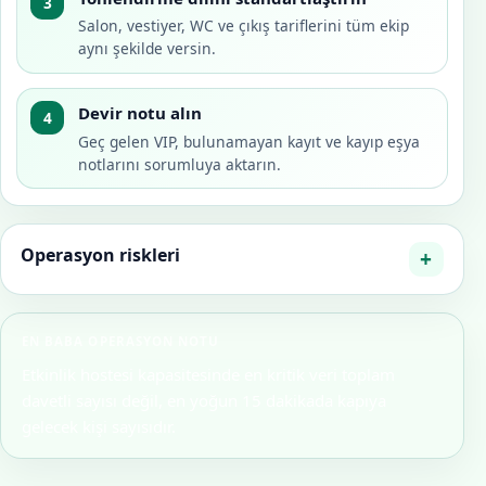
3
Salon, vestiyer, WC ve çıkış tariflerini tüm ekip
aynı şekilde versin.
Devir notu alın
4
Geç gelen VIP, bulunamayan kayıt ve kayıp eşya
notlarını sorumluya aktarın.
Operasyon riskleri
EN BABA OPERASYON NOTU
Etkinlik hostesi kapasitesinde en kritik veri toplam
davetli sayısı değil, en yoğun 15 dakikada kapıya
gelecek kişi sayısıdır.