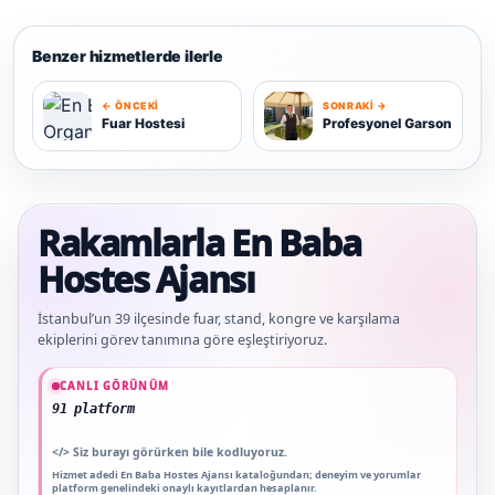
Benzer hizmetlerde ilerle
← ÖNCEKI
SONRAKI →
P
Fuar Hostesi
Profesyonel Garson
F
Rakamlarla En Baba
Hostes Ajansı
İstanbul’un 39 ilçesinde fuar, stand, kongre ve karşılama
ekiplerini görev tanımına göre eşleştiriyoruz.
Güncel veriler: 1.291+ En Baba ağı hizmet deneyimi; 91 platform genelinde onayl
CANLI GÖRÜNÜM
91 platform genelinde onaylı yorum
</>
Siz burayı görürken bile kodluyoruz.
Hizmet adedi En Baba Hostes Ajansı kataloğundan; deneyim ve yorumlar
platform genelindeki onaylı kayıtlardan hesaplanır.