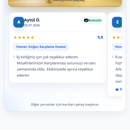
Aytül Ö.
Eme
Kontrollü
A
E
25.07.2026
08.0
★
★
★
★
★
★
★
★
★
5,0
Hizmet: Düğün Karşılama Hostesi
Hizmet: İs
“
“
İş birliğiniz için çok teşekkür ederim.
Fuar sta
Misafirlerimizin Karşılanması sorunsuz ve tam
hizmeti
zamanında oldu. Ekibinizede ayrıca teşekkür
Arkadaş
ederim
disiplini
süreçler
organiza
Devam
edilir!
Diğer yorumlar için kartları yatay kaydırın.