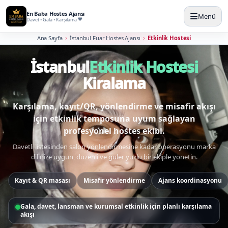
En Baba Hostes Ajansı
Menü
Davet • Gala • Karşılama
Ana Sayfa
İstanbul Fuar Hostes Ajansı
Etkinlik Hostesi
İstanbul etkinlik hostesi kira
İstanbul
Etkinlik Hostesi
Kiralama
Karşılama, kayıt/QR, yönlendirme ve misafir akışı
için etkinlik temposuna uyum sağlayan
profesyonel hostes ekibi.
Davetli listesinden salon yönlendirmesine kadar operasyonu marka
dilinize uygun, düzenli ve güler yüzlü bir ekiple yönetin.
Kayıt & QR masası
Misafir yönlendirme
Ajans koordinasyonu
Kayıt/QR, protokol yönlendirme ve misafir akışı aynı ekipte
çözülür