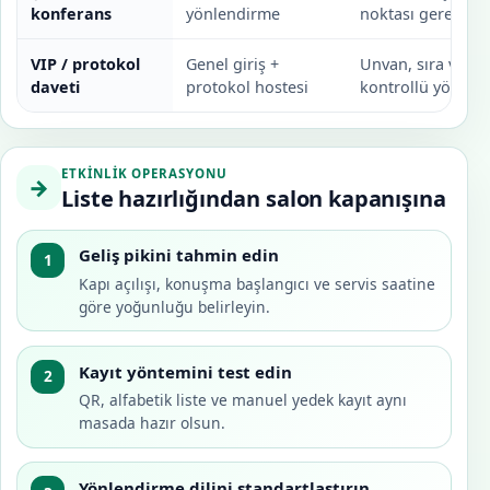
konferans
yönlendirme
noktası gerekir.
VIP / protokol
Genel giriş +
Unvan, sıra ve öz
daveti
protokol hostesi
kontrollü yönetilir
ETKINLIK OPERASYONU
→
Liste hazırlığından salon kapanışına
Geliş pikini tahmin edin
1
Kapı açılışı, konuşma başlangıcı ve servis saatine
göre yoğunluğu belirleyin.
Kayıt yöntemini test edin
2
QR, alfabetik liste ve manuel yedek kayıt aynı
masada hazır olsun.
Yönlendirme dilini standartlaştırın