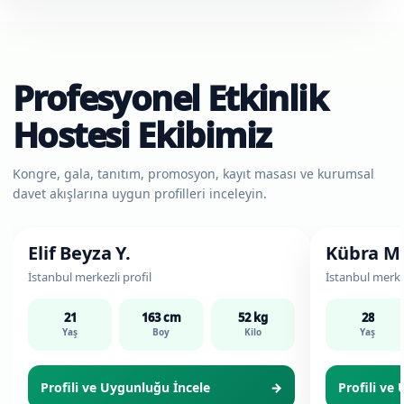
Profesyonel Etkinlik
Hostesi Ekibimiz
Kongre, gala, tanıtım, promosyon, kayıt masası ve kurumsal
davet akışlarına uygun profilleri inceleyin.
Etkinlik & Karşılama Hostesi
Etkinlik & Kar
Elif Beyza Y.
Kübra M
İstanbul merkezli profil
İstanbul merkez
21
163 cm
52 kg
28
Yaş
Boy
Kilo
Yaş
Profili ve Uygunluğu İncele
→
Profili ve