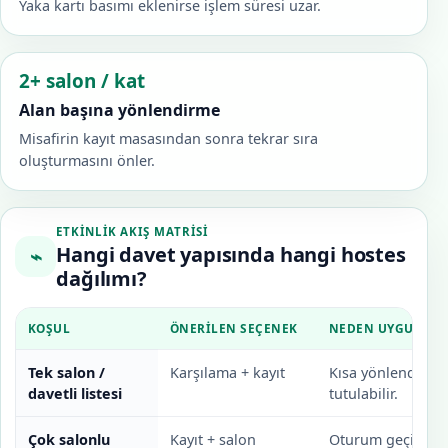
Yaka kartı basımı eklenirse işlem süresi uzar.
2+ salon / kat
Alan başına yönlendirme
Misafirin kayıt masasından sonra tekrar sıra
oluşturmasını önler.
ETKINLIK AKIŞ MATRISI
Hangi davet yapısında hangi hostes
⌁
dağılımı?
KOŞUL
ÖNERILEN SEÇENEK
NEDEN UYGUN?
Tek salon /
Karşılama + kayıt
Kısa yönlendirme 
davetli listesi
tutulabilir.
Çok salonlu
Kayıt + salon
Oturum geçişleri