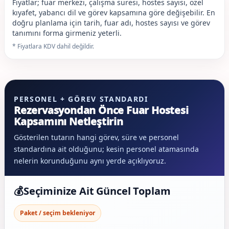
Fiyatlar; fuar merkezi, çalışma süresi, hostes sayısı, özel
kıyafet, yabancı dil ve görev kapsamına göre değişebilir. En
doğru planlama için tarih, fuar adı, hostes sayısı ve görev
tanımını forma girmeniz yeterli.
* Fiyatlara KDV dahil değildir.
PERSONEL + GÖREV STANDARDI
Rezervasyondan Önce Fuar Hostesi
Kapsamını Netleştirin
Gösterilen tutarın hangi görev, süre ve personel
standardına ait olduğunu; kesin personel atamasında
nelerin korunduğunu aynı yerde açıklıyoruz.
💰
Seçiminize Ait Güncel Toplam
Paket / seçim bekleniyor