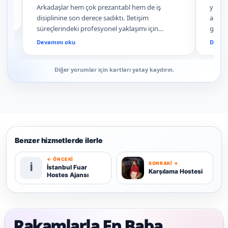
Arkadaşlar hem çok prezantabl hem de iş
yüzler
disiplinine son derece sadıktı. İletişim
aktif 
süreçlerindeki profesyonel yaklaşımı için
geçird
organizasyon ekibine teşekkür ederiz. Tavsiye
ekibe
Devamını oku
Devam
edilir!
Diğer yorumlar için kartları yatay kaydırın.
Benzer hizmetlerde ilerle
← ÖNCEKI
SONRAKI →
İ
K
İstanbul Fuar
Karşılama Hostesi
Hostes Ajansı
Rakamlarla En Baba