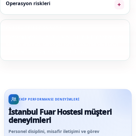
Operasyon riskleri
EN BABA OPERASYON NOTU
Stand girişinde bir hostes daha eklemek her zaman lead
sayısını artırmaz; darboğaz form doldurma veya ürün
anlatımındaysa kapasiteyi o role taşıyın.
EKIP PERFORMANSI DENEYIMLERI
İstanbul Fuar Hostesi müşteri
deneyimleri
Personel disiplini, misafir iletişimi ve görev