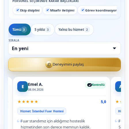
PERSONEL SEÇIMINDE KARAR BAŞLIKLARI
Ekip disiplini
Misafir iletişimi
Görev koordinasyonu
Tümü
5 yıldız
Yalnız bu hizmet
3
3
2
SIRALA
Deneyimini paylaş
Emel A.
A
rollü
Kontrollü
E
A
08.04.2026
07
★
★
★
★
★
★
★
★
5,0
5,0
Hizmet: İstanbul Fuar Hostesi
Hizmet:
“
“
Fuar standımız için aldığımız hosteslik
Fuar b
m
hizmetinden son derece memnun kaldık.
Sadec