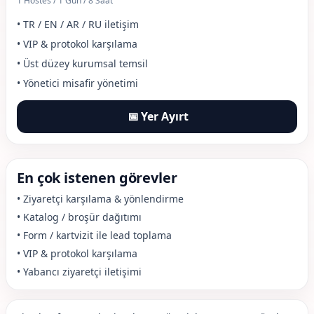
1 Hostes / 1 Gün / 8 Saat
• TR / EN / AR / RU iletişim
• VIP & protokol karşılama
• Üst düzey kurumsal temsil
• Yönetici misafir yönetimi
📅
Yer Ayırt
En çok istenen görevler
• Ziyaretçi karşılama & yönlendirme
• Katalog / broşür dağıtımı
• Form / kartvizit ile lead toplama
• VIP & protokol karşılama
• Yabancı ziyaretçi iletişimi