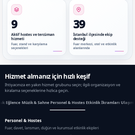
9
39
Aktif hostes ve tercüman
İstanbul ilçesinde ekip
hizmeti
desteği
Fuar, stand ve karşılama
Fuar merkezi, otel ve etkinlik
seçenekleri
alanlarında
Hizmet almanız için hızlı keşif
İhtiyacınıza en yakın hizmet grubunu seçin; ilgili organizasyon ve
kiralama seçeneklerine hızlıca geçin.
uk Eğlence
Müzik & Sahne
Personel & Hostes
Etkinlik İkramları
Ulaşım
Personel & Hostes
Fuar, davet, lansman, düğün ve kurumsal etkinlik ekipleri