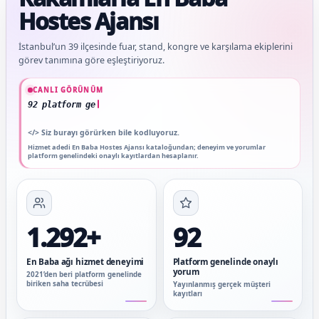
Hostes Ajansı
İstanbul’un 39 ilçesinde fuar, stand, kongre ve karşılama ekiplerini
görev tanımına göre eşleştiriyoruz.
Güncel veriler: 1.292+ En Baba ağı hizmet deneyimi; 92 platform genelinde onaylı
CANLI GÖRÜNÜM
92 platform genelinde onaylı yorum
</>
Siz burayı görürken bile kodluyoruz.
Hizmet adedi En Baba Hostes Ajansı kataloğundan; deneyim ve yorumlar
platform genelindeki onaylı kayıtlardan hesaplanır.
1.292+
92
En Baba ağı hizmet deneyimi
Platform genelinde onaylı
yorum
2021’den beri platform genelinde
biriken saha tecrübesi
Yayınlanmış gerçek müşteri
kayıtları