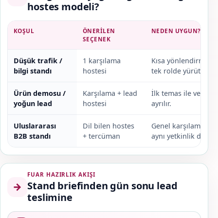
hostes modeli?
KOŞUL
ÖNERILEN
NEDEN UYGUN?
SEÇENEK
Düşük trafik /
1 karşılama
Kısa yönlendirme ve
bilgi standı
hostesi
tek rolde yürütülebil
Ürün demosu /
Karşılama + lead
İlk temas ile veri t
yoğun lead
hostesi
ayrılır.
Uluslararası
Dil bilen hostes
Genel karşılama ile
B2B standı
+ tercüman
aynı yetkinlik değildi
FUAR HAZIRLIK AKIŞI
Stand briefinden gün sonu lead
→
teslimine