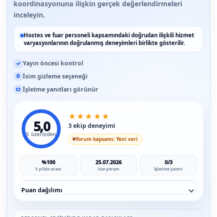
koordinasyonuna ilişkin gerçek değerlendirmeleri
inceleyin.
Hostes ve fuar personeli kapsamındaki doğrudan ilişkili hizmet
varyasyonlarının doğrulanmış deneyimleri birlikte gösterilir.
Yayın öncesi kontrol
İsim gizleme seçeneği
İşletme yanıtları görünür
★
★
★
★
★
5,0
3 ekip deneyimi
5 üzerinden
Yorum kapsamı: Yeni veri
%100
25.07.2026
0/3
5 yıldız oranı
Son yorum
İşletme yanıtı
Puan dağılımı