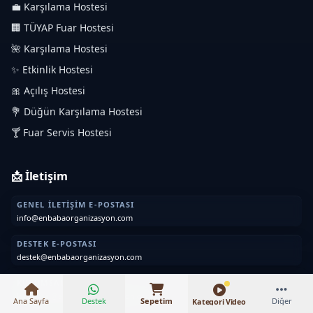
💼 Karşılama Hostesi
🏢 TÜYAP Fuar Hostesi
🌺 Karşılama Hostesi
✨ Etkinlik Hostesi
🎀 Açılış Hostesi
💐 Düğün Karşılama Hostesi
🍸 Fuar Servis Hostesi
📩 İletişim
GENEL İLETIŞIM E-POSTASI
info@enbabaorganizasyon.com
₺5.500 – ₺8.000
DESTEK E-POSTASI
destek@enbabaorganizasyon.com
KURUMSAL E-POSTA
kurumsal@enbabaorganizasyon.com
Ana Sayfa
Destek
Sepetim
Diğer
Kategori Video