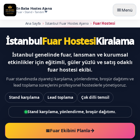
En Baba Hostes Ajansı
Menü
Fuar • Stand • Tanıtım
Ana Sayfa
İstanbul Fuar Hostes Ajansı
Fuar Hostesi
İstanbul fuar hostesi kiralam
İstanbul
Fuar Hostesi
Kiralama
İstanbul genelinde fuar, lansman ve kurumsal
etkinlikler için eğitimli, güler yüzlü ve satış odaklı
fuar hostesi ekibi.
Fuar standınızda ziyaretçi karşılama, yönlendirme, broşür dağıtımı ve
lead toplama süreçlerini profesyonel hosteslerle yönetiyoruz.
Stand karşılama
Lead toplama
Çok dilli temsil
Fuar adı, tarih aralığı, hostes sayısı net hizmet.
→
📅
Fuar Ekibini Planla