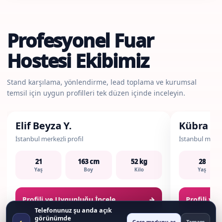
Profesyonel Fuar
Hostesi Ekibimiz
Stand karşılama, yönlendirme, lead toplama ve kurumsal
temsil için uygun profilleri tek düzen içinde inceleyin.
Fuar & Stand Hostesi
Fuar & Stand 
Elif Beyza Y.
Kübra M
İstanbul merkezli profil
İstanbul merkez
21
163 cm
52 kg
28
Yaş
Boy
Kilo
Yaş
Profili ve Uygunluğu İncele
→
Profili ve
Telefonunuz şu anda açık
görünümde
◐