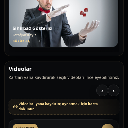
Sihirbaz Gösterisi
Fotoğraf Kayıt
BÜYÜK AÇ
Videolar
Kartları yana kaydırarak seçili videoları inceleyebilirsiniz.
‹
›
Videoları yana kaydırın; oynatmak için karta
dokunun.