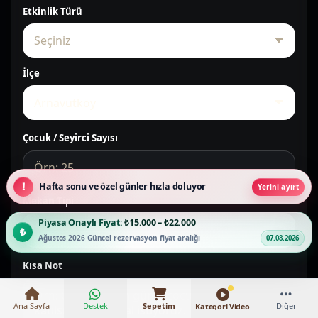
Etkinlik Türü
İlçe
Çocuk / Seyirci Sayısı
Hafta sonu ve özel günler hızla doluyor
Yerini ayırt
Mekan Tipi
Piyasa Onaylı Fiyat:
₺15.000 – ₺22.000
Ağustos 2026 Güncel rezervasyon fiyat aralığı
07.08.2026
Kısa Not
Ana Sayfa
Destek
Sepetim
Diğer
Kategori Video