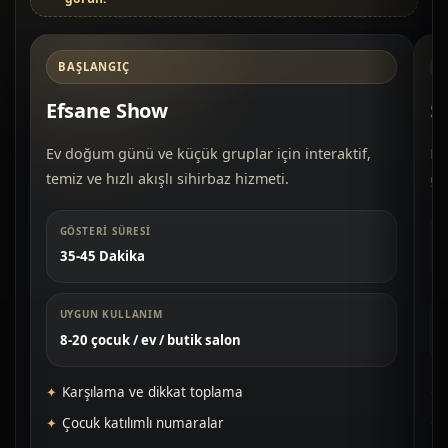
BAŞLANGIÇ
Efsane Show
S
Ev doğum günü ve küçük gruplar için interaktif,
Do
temiz ve hızlı akışlı sihirbaz hizmeti.
gü
GÖSTERI SÜRESI
35-45 Dakika
UYGUN KULLANIM
8-20 çocuk / ev / butik salon
Karşılama ve dikkat toplama
Çocuk katılımlı numaralar