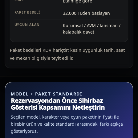
Etkinliğe göre
32.000 TL’den başlayan
Kurumsal / AVM / lansman /
kalabalık davet
Paket bedelleri KDV hariçtir; kesin uygunluk tarih, saat
ve mekan bilgisiyle teyit edilir.
MODEL + PAKET STANDARDI
Rezervasyondan Önce Sihirbaz
Gösterisi Kapsamını Netleştirin
Seçilen model, karakter veya oyun paketinin fiyatı ile
birebir ürün ve kalite standardı arasındaki farkı açıkça
gösteriyoruz.