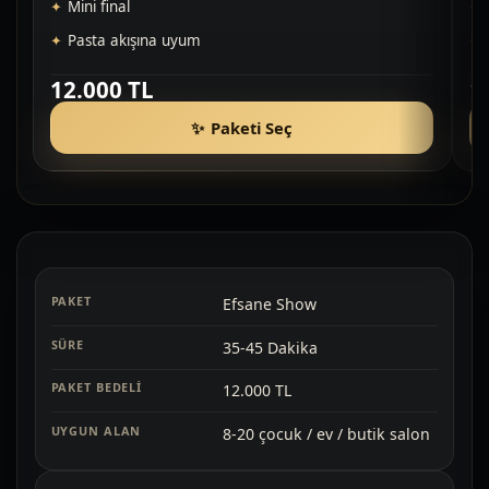
Mini final
Pasta akışına uyum
12.000 TL
1
Paketi Seç
Efsane Show
35-45 Dakika
12.000 TL
8-20 çocuk / ev / butik salon