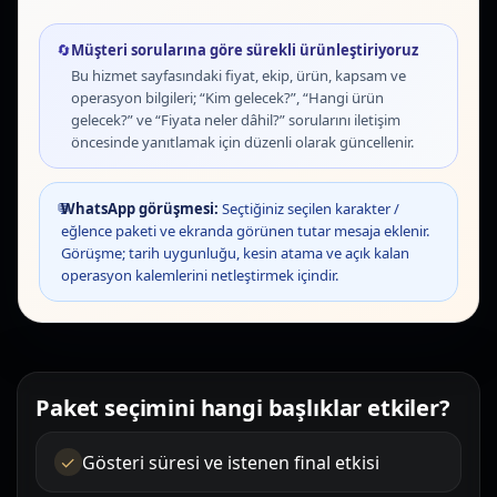
🔄
Müşteri sorularına göre sürekli ürünleştiriyoruz
Bu hizmet sayfasındaki fiyat, ekip, ürün, kapsam ve
operasyon bilgileri; “Kim gelecek?”, “Hangi ürün
gelecek?” ve “Fiyata neler dâhil?” sorularını iletişim
öncesinde yanıtlamak için düzenli olarak güncellenir.
💬
WhatsApp görüşmesi:
Seçtiğiniz seçilen karakter /
eğlence paketi ve ekranda görünen tutar mesaja eklenir.
Görüşme; tarih uygunluğu, kesin atama ve açık kalan
operasyon kalemlerini netleştirmek içindir.
Paket seçimini hangi başlıklar etkiler?
Gösteri süresi ve istenen final etkisi