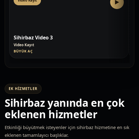
Video Kayıt
V
▶
Sihirbaz Video 3
Si
Video Kayıt
Vid
BÜYÜK AÇ
BÜ
EK HIZMETLER
Sihirbaz yanında en çok
eklenen hizmetler
Etkinliği büyütmek isteyenler için sihirbaz hizmetine en sık
eklenen tamamlayıcı başlıklar.