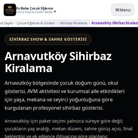
En Baba Çocuk Eğlence
Menü
Sahne Hazırsa Gösteri Başlar
na Sayfa
Çocuk Eğlence & Gösteri
Sihirbaz Kiralama
Arnavutköy Sihirbaz Kirala
SIHIRBAZ SHOW & SAHNE GÖSTERISI
Arnavutköy Sihirbaz
Kiralama
Arnavutköy bölgesinde çocuk doğum günü, okul
gösterisi, AVM aktivitesi ve kurumsal aile etkinlikleri
için yaşa, mekana ve seyirci yoğunluğuna göre
kurgulanan profesyonel sihirbaz gösterisi.
Arnavutköy için paket seçimi yalnızca süreye göre değil;
çocukların yaş aralığı, mekan düzeni, sahne görüş açısı, final
beklentisi ve ek eğlence ihtiyacına göre planlanır.