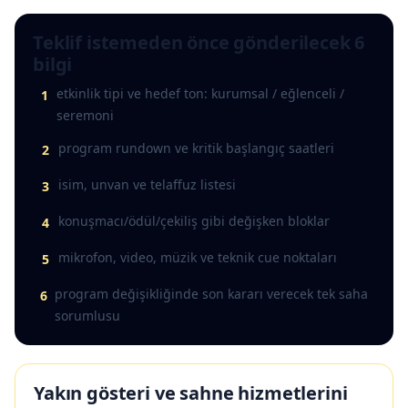
Teklif istemeden önce gönderilecek 6
bilgi
etkinlik tipi ve hedef ton: kurumsal / eğlenceli /
1
seremoni
program rundown ve kritik başlangıç saatleri
2
isim, unvan ve telaffuz listesi
3
konuşmacı/ödül/çekiliş gibi değişken bloklar
4
mikrofon, video, müzik ve teknik cue noktaları
5
program değişikliğinde son kararı verecek tek saha
6
sorumlusu
Yakın gösteri ve sahne hizmetlerini