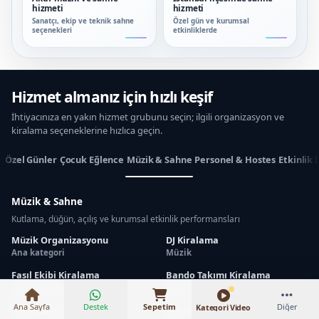
hizmeti
hizmeti
Sanatçı, ekip ve teknik sahne
Özel gün ve kurumsal
seçenekleri
etkinliklerde
Hizmet almanız için hızlı keşif
İhtiyacınıza en yakın hizmet grubunu seçin; ilgili organizasyon ve
kiralama seçeneklerine hızlıca geçin.
r
Özel Günler
Çocuk Eğlence
Müzik & Sahne
Personel & Hostes
Etkinlik 
Müzik & Sahne
Kutlama, düğün, açılış ve kurumsal etkinlik performansları
₺12.000 – ₺93.500
Müzik Organizasyonu
DJ Kiralama
Ana kategori
Müzik
Fasıl Ekibi Kiralama
Bando Takımı Kiralama
Canlı müzik
Karşılama
Ana Sayfa
Destek
Sepetim
Diğer
Kategori Video
Trio Müzik Grubu
Kemancı Kiralama