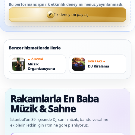
Bu performans için ilk etkinlik deneyimi henüz yayınlanmadı.
İlk deneyimi paylaş
Benzer hizmetlerde ilerle
← ÖNCEKI
SONRAKI →
M
D
Müzik
DJ Kiralama
Organizasyonu
Rakamlarla En Baba
Müzik & Sahne
İstanbul’un 39 ilçesinde DJ, canlı müzik, bando ve sahne
ekiplerini etkinliğin ritmine göre planlıyoruz.
Güncel veriler: 1.291+ En Baba ağı hizmet deneyimi; 91 platform genelinde onayl