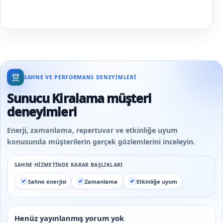
hedefini ve kullanılmaması gereken üç ifadeyi yazmak
daha tutarlı sonuç verir.
SAHNE VE PERFORMANS DENEYIMLERI
Sunucu Kiralama müşteri
deneyimleri
Enerji, zamanlama, repertuvar ve etkinliğe uyum
konusunda müşterilerin gerçek gözlemlerini inceleyin.
SAHNE HIZMETINDE KARAR BAŞLIKLARI
Sahne enerjisi
Zamanlama
Etkinliğe uyum
Henüz yayınlanmış yorum yok