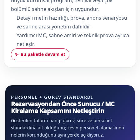
Büyük kurumsal program, festival veya çok
bölümlü sahne akışları için uygundur.
Detaylı metin hazırlığı, prova, anons senaryosu
ve sahne arası yönetim dahildir.
Yardımcı MC, sahne amiri ve teknik prova ayrıca
netleşir.
Bu paketle devam et
PERSONEL + GÖREV STANDARDI
Rezervasyondan Önce Sunucu / MC
Kiralama Kapsamını Netleştirin
Gösterilen tutarın hangi görev, süre ve personel
standardına ait olduğunu; kesin personel atamasında
nelerin korunduğunu aynı yerde açıklıyoruz.