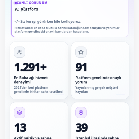
CANLI GÖRÜNÜM
91 platform genelinde onaylı yorum
</>
Siz burayı görürken bile kodluyoruz.
Hizmet adedi En Baba Müzik & Sahne kataloğundan; deneyim ve yorumlar
platform genelindeki onaylı kayıtlardan hesaplanır.
1.291+
91
En Baba ağı hizmet
Platform genelinde onaylı
deneyimi
yorum
2021’den beri platform
Yayınlanmış gerçek müşteri
genelinde biriken saha tecrübesi
kayıtları
13
39
Aktif müzik ve sahne
İstanbul ilçesinde sahne