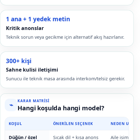
1 ana + 1 yedek metin
Kritik anonslar
Teknik sorun veya gecikme için alternatif akış hazırlanır.
300+ kişi
Sahne kulisi iletişimi
Sunucu ile teknik masa arasında interkom/telsiz gerekir.
KARAR MATRISI
⌁
Hangi koşulda hangi model?
KOŞUL
ÖNERILEN SEÇENEK
NEDEN UYGUN
Düğün / özel
Sıcak dil + kısa anons
Aile isimleri 