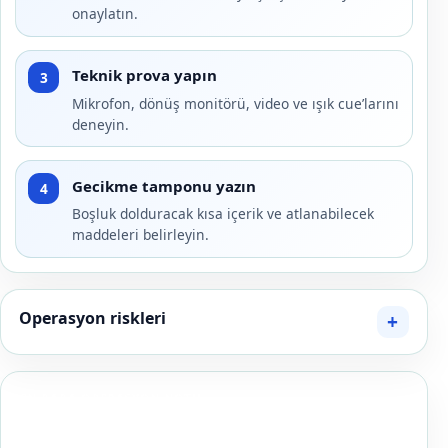
onaylatın.
Teknik prova yapın
3
Mikrofon, dönüş monitörü, video ve ışık cue’larını
deneyin.
Gecikme tamponu yazın
4
Boşluk dolduracak kısa içerik ve atlanabilecek
maddeleri belirleyin.
Operasyon riskleri
EN BABA OPERASYON NOTU
Sunucu briefinde “enerjik olsun” yerine etkinliğin üç