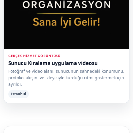
GERÇEK HIZMET GÖRÜNTÜSÜ
Sunucu Kiralama uygulama videosu
Fotoğraf ve video alanı; sunucunun sahnedeki konumunu,
protokol akışını ve izleyiciyle kurduğu ritmi göstermek için
ayrıldı.
İstanbul