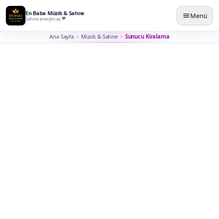
En Baba Müzik & Sahne
Menü
Sahne enerjini aç
Ana Sayfa
Müzik & Sahne
Sunucu Kiralama
İstanbul Sunucu ve MC
Kiralama
Programın dağılmadan ilerlemesi için anons, sahne dili,
protokol ve geçişleri yöneten profesyonel sunucu
planlarız.
Sunucu/MC kiralama; açılış, ödül töreni, kurumsal
etkinlik, düğün, lansman, festival ve sahne programları
için hazırlanır. Metin dili, protokol sırası, sahne çıkışları,
müzik geçişleri ve süre yönetimi önceden netleşirse
etkinlik daha profesyonel görünür.