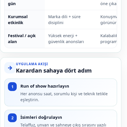
gün
öne çıkar.
Kurumsal
Marka dili + süre
Konuşmacı ve
etkinlik
disiplini
görünürlüğü 
Festival / açık
Yüksek enerji +
Kalabalık yön
alan
güvenlik anonsları
programın par
UYGULAMA AKIŞI
→
Karardan sahaya dört adım
Run of show hazırlayın
1
Her anonsu saat, sorumlu kişi ve teknik tetikle
eşleştirin.
İsimleri doğrulayın
2
Telaffuz, unvan ve sahneye çıkış sırasını yazılı