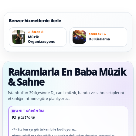
Benzer hizmetlerde ilerle
← ÖNCEKI
SONRAKI →
M
D
Müzik
DJ Kiralama
Organizasyonu
Rakamlarla En Baba Müzik
& Sahne
İstanbul’un 39 ilçesinde DJ, canlı müzik, bando ve sahne ekiplerini
etkinliğin ritmine göre planlıyoruz.
Güncel veriler: 1.292+ En Baba ağı hizmet deneyimi; 92 platform genelinde onaylı
CANLI GÖRÜNÜM
92 platform genelinde onaylı yorum
</>
Siz burayı görürken bile kodluyoruz.
Hizmet adedi En Baba Müzik & Sahne kataloğundan; deneyim ve yorumlar