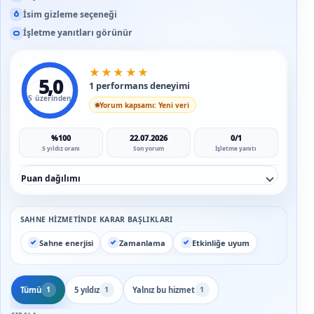
İsim gizleme seçeneği
İşletme yanıtları görünür
★
★
★
★
★
5,0
1 performans deneyimi
5 üzerinden
Yorum kapsamı: Yeni veri
%100
22.07.2026
0/1
5 yıldız oranı
Son yorum
İşletme yanıtı
Puan dağılımı
SAHNE HIZMETINDE KARAR BAŞLIKLARI
Sahne enerjisi
Zamanlama
Etkinliğe uyum
Tümü
5 yıldız
Yalnız bu hizmet
1
1
1