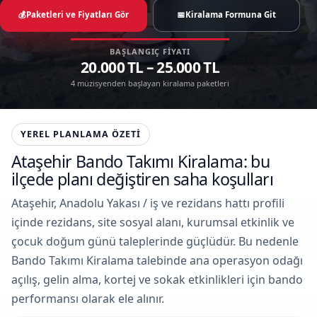
💰
Paketleri ve Fiyatları Gör
📅
Kiralama Formuna Git
BAŞLANGIÇ FIYATI
20.000 TL – 25.000 TL
4 müzisyenden başlayan kiralama paketleri
YEREL PLANLAMA ÖZETI
Ataşehir Bando Takımı Kiralama: bu
ilçede planı değiştiren saha koşulları
Ataşehir, Anadolu Yakası / iş ve rezidans hattı profili
içinde rezidans, site sosyal alanı, kurumsal etkinlik ve
çocuk doğum günü taleplerinde güçlüdür. Bu nedenle
Bando Takımı Kiralama talebinde ana operasyon odağı
açılış, gelin alma, kortej ve sokak etkinlikleri için bando
performansı olarak ele alınır.