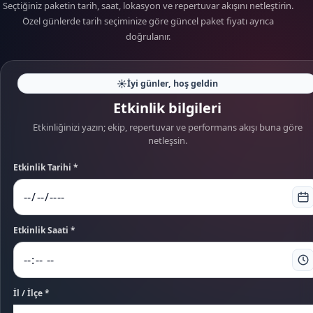
Seçtiğiniz paketin tarih, saat, lokasyon ve repertuvar akışını netleştirin.
Özel günlerde tarih seçiminize göre güncel paket fiyatı ayrıca
doğrulanır.
☀️
İyi günler, hoş geldin
Etkinlik bilgileri
Etkinliğinizi yazın; ekip, repertuvar ve performans akışı buna göre
netleşsin.
Etkinlik Tarihi *
Etkinlik Saati *
İl / İlçe *