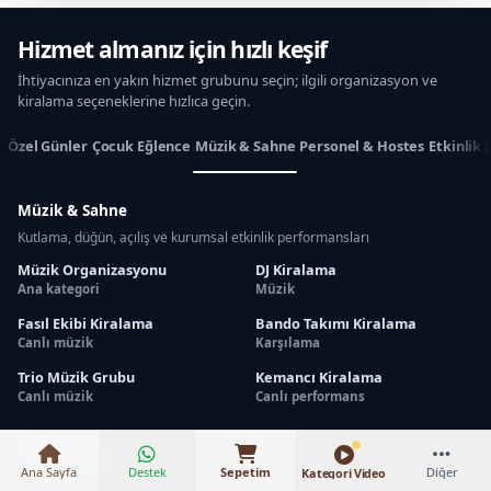
Hizmet almanız için hızlı keşif
İhtiyacınıza en yakın hizmet grubunu seçin; ilgili organizasyon ve
kiralama seçeneklerine hızlıca geçin.
r
Özel Günler
Çocuk Eğlence
Müzik & Sahne
Personel & Hostes
Etkinlik 
Müzik & Sahne
Kutlama, düğün, açılış ve kurumsal etkinlik performansları
Müzik Organizasyonu
DJ Kiralama
Ana kategori
Müzik
Fasıl Ekibi Kiralama
Bando Takımı Kiralama
Canlı müzik
Karşılama
₺20.000 – ₺50.000
Trio Müzik Grubu
Kemancı Kiralama
Canlı müzik
Canlı performans
Daha fazlasını göster
Ana Sayfa
Destek
Sepetim
Diğer
Kategori Video