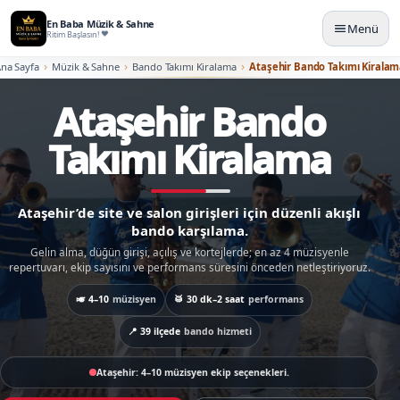
En Baba Müzik & Sahne
Menü
Ritim Başlasın!
♪
♩
♫
na Sayfa
Müzik & Sahne
Bando Takımı Kiralama
Ataşehir Bando Takımı Kirala
♬
♩
♬
♪
♫
Ataşehir Bando
Takımı Kiralama
Ataşehir’de site ve salon girişleri için düzenli akışlı
bando karşılama.
Gelin alma, düğün girişi, açılış ve kortejlerde; en az 4 müzisyenle
repertuvarı, ekip sayısını ve performans süresini önceden netleştiriyoruz.
🎺 4–10
müzisyen
🥁 30 dk–2 saat
performans
📍 39 ilçede
bando hizmeti
23 Nisan · 19 Mayıs · 30 Ağustos · 29 Ekim için özel gün planı.