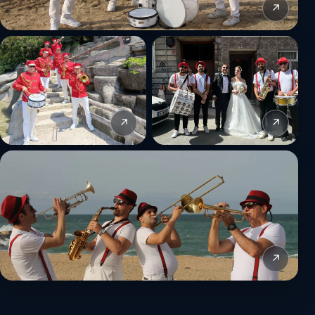
↗
↗
↗
↗