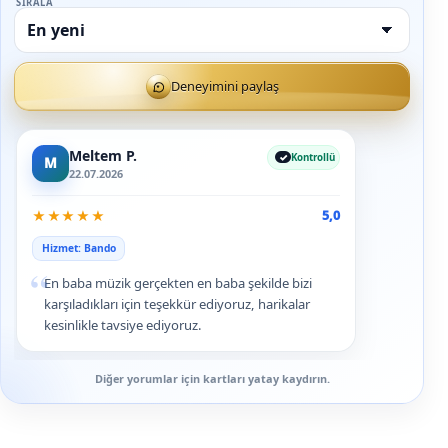
SIRALA
Deneyimini paylaş
Meltem P.
Kontrollü
M
22.07.2026
★
★
★
★
★
5,0
Hizmet: Bando
“
En baba müzik gerçekten en baba şekilde bizi
karşıladıkları için teşekkür ediyoruz, harikalar
kesinlikle tavsiye ediyoruz.
Diğer yorumlar için kartları yatay kaydırın.