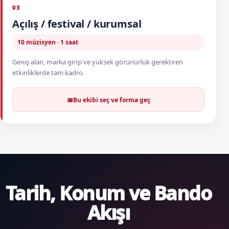
03
Açılış / festival / kurumsal
10 müzisyen · 1 saat
Geniş alan, marka girişi ve yüksek görünürlük gerektiren
etkinliklerde tam kadro.
📅
Bu ekibi seç ve forma geç
Tarih, Konum ve Bando
Akışı