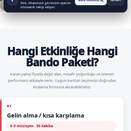
Gece modunu aç
Tamam
Videoyu oynat
Videoyu o
Site, cihazınızın görünüm ayarını
otomatik takip ediyor.
Hangi Etkinliğe Hangi
Bando Paketi?
Kararı yalnız fiyatla değil; alan, misafir yoğunluğu ve istenen
performans etkisiyle verin. Uygun karttan seçiminizi doğrudan
kiralama formuna aktarabilirsiniz.
01
Gelin alma / kısa karşılama
4–5 müzisyen · 30 dakika