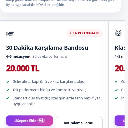
fiyatı uygulanabilir. KDV dahil değildir.
🎺
🥁
KISA PERFORMANS
30 Dakika Karşılama Bandosu
Klas
4–5 müzisyen
30 dakika performans
4–5 mü
20.000 TL
20.
Gelin alma, kapı önü ve kısa karşılama akışı
Geli
Tek performans bloğu ve kontrollü yürüyüş
Pop 
Standart gün fiyatıdır; özel günlerde tarih bazlı fiyat
İhti
uygulanabilir
Sepete Ekle
S
%5
📅
Kiralama Formu