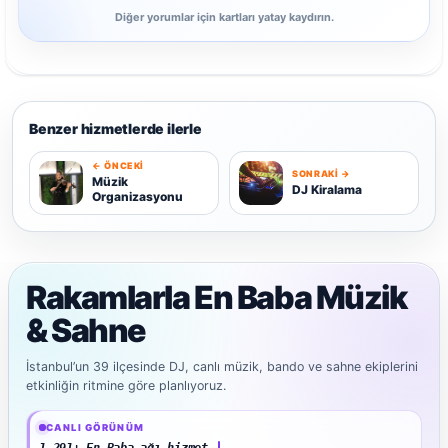
Diğer yorumlar için kartları yatay kaydırın.
Benzer hizmetlerde ilerle
← ÖNCEKI
SONRAKI →
M
D
Müzik
DJ Kiralama
Organizasyonu
Rakamlarla En Baba Müzik
& Sahne
İstanbul’un 39 ilçesinde DJ, canlı müzik, bando ve sahne ekiplerini
etkinliğin ritmine göre planlıyoruz.
Güncel veriler: 1.291+ En Baba ağı hizmet deneyimi; 91 platform genelinde onaylı yo
CANLI GÖRÜNÜM
91 platform