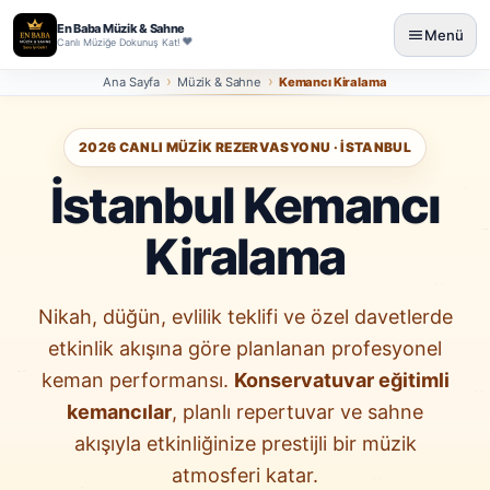
En Baba Müzik & Sahne
Menü
Canlı Müziğe Dokunuş Kat!
Ana Sayfa
Müzik & Sahne
Kemancı Kiralama
2026 CANLI MÜZIK REZERVASYONU · İSTANBUL
İstanbul Kemancı
Kiralama
Nikah, düğün, evlilik teklifi ve özel davetlerde
etkinlik akışına göre planlanan profesyonel
keman performansı.
Konservatuvar eğitimli
kemancılar
, planlı repertuvar ve sahne
akışıyla etkinliğinize prestijli bir müzik
atmosferi katar.