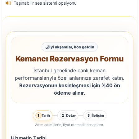
Taşınabilir ses sistemi opsiyonu
🌙
İyi akşamlar, hoş geldin
Kemancı Rezervasyon Formu
İstanbul genelinde canlı keman
performanslarıyla özel anlarınıza zarafet katın.
Rezervasyonun kesinleşmesi için %40 ön
ödeme alınır.
Tarih
Detay
İletişim
1
2
3
Adım adım ilerle, fiyat otomatik hesaplanır.
Hizmetin Tarihi