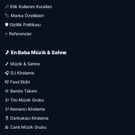
📏 Etik Kullanım Kuralları
🏷️ Marka Özellikleri
🛡️ Gizlilik Politikası
⭐ Referanslar
🎵 En Baba Müzik & Sahne
🎵 Müzik & Sahne
🎧 DJ Kiralama
🎼 Fasıl Ekibi
🥁 Bando Takımı
🎻 Trio Müzik Grubu
🎻 Kemancı Kiralama
🪘 Darbukacı Kiralama
🎤 Canlı Müzik Grubu