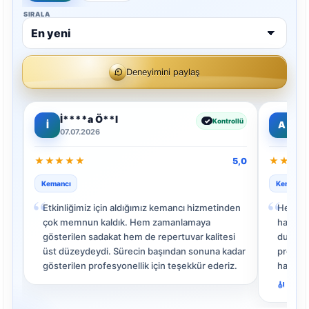
SIRALA
Deneyimini paylaş
İ****a Ö**l
Ah
Kontrollü
İ
A
07.07.2026
06.
★
★
★
★
★
★
★
★
5,0
Kemancı
Kemancı
“
“
Etkinliğimiz için aldığımız kemancı hizmetinden
Her şey
çok memnun kaldık. Hem zamanlamaya
hazırla
gösterilen sadakat hem de repertuvar kalitesi
duruş v
üst düzeydeydi. Sürecin başından sonuna kadar
profesy
gösterilen profesyonellik için teşekkür ederiz.
hale ge
Yasemi
Deva