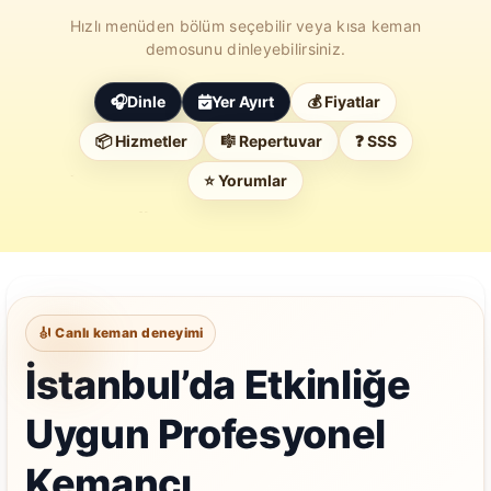
Hızlı menüden bölüm seçebilir veya kısa keman
demosunu dinleyebilirsiniz.
🎧
Dinle
Yer Ayırt
💰 Fiyatlar
📦 Hizmetler
🎼 Repertuvar
❓ SSS
⭐ Yorumlar
🎻 Canlı keman deneyimi
İstanbul’da Etkinliğe
Uygun Profesyonel
Kemancı