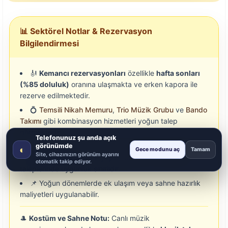
📊 Sektörel Notlar & Rezervasyon
Bilgilendirmesi
🎻
Kemancı rezervasyonları
özellikle
hafta sonları
(%85 doluluk)
oranına ulaşmakta ve erken kapora ile
rezerve edilmektedir.
💍
Temsili Nikah Memuru
,
Trio Müzik Grubu
ve
Bando
Takımı
gibi kombinasyon hizmetleri yoğun talep
görmektedir.
Telefonunuz şu anda açık
görünümde
📅 Ortalama rezervasyon süresi etkinlik tarihinden
2–
◐
Gece modunu aç
Tamam
Site, cihazınızın görünüm ayarını
3 hafta öncesine
kadar yapılmaktadır. Son dakika
otomatik takip ediyor.
taleplerinde uygunluk sınırlıdır.
📌 Yoğun dönemlerde ek ulaşım veya sahne hazırlık
maliyetleri uygulanabilir.
🎩
Kostüm ve Sahne Notu:
Canlı müzik