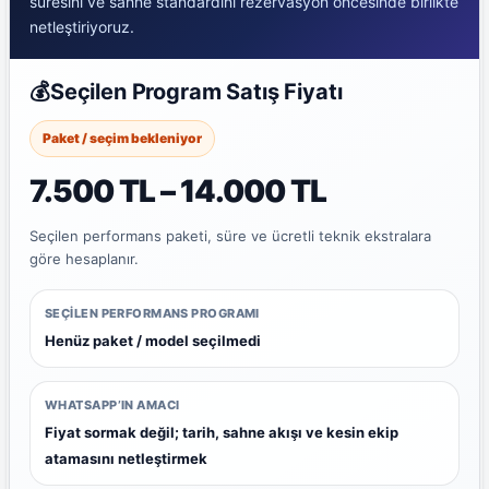
süresini ve sahne standardını rezervasyon öncesinde birlikte
netleştiriyoruz.
💰
Seçilen Program Satış Fiyatı
Paket / seçim bekleniyor
7.500 TL – 14.000 TL
Seçilen performans paketi, süre ve ücretli teknik ekstralara
göre hesaplanır.
SEÇILEN PERFORMANS PROGRAMI
Henüz paket / model seçilmedi
WHATSAPP’IN AMACI
Fiyat sormak değil; tarih, sahne akışı ve kesin ekip
atamasını netleştirmek