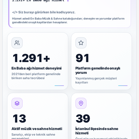
</>
Siz burayı görürken bile kodluyoruz.
Hizmet adedi En Baba Müzik & Sahne kataloğundan; deneyim ve yorumlar platform
genelindeki onaylı kayıtlardan hesaplanır.
1.291+
91
En Baba ağı hizmet deneyimi
Platform genelinde onaylı
yorum
2021’den beri platform genelinde
biriken saha tecrübesi
Yayınlanmış gerçek müşteri
kayıtları
13
39
Aktif müzik ve sahne hizmeti
İstanbul ilçesinde sahne
hizmeti
Sanatçı, ekip ve teknik sahne
seçenekleri
Özel gün ve kurumsal etkinliklerde