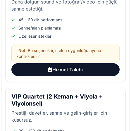
Daha dolgun sound ve fotoğraf/video için güçlü
sahne estetiği.
45 - 60 dk performans
Sahne/alan planlaması
Özel eser istekleri
ℹ️ Not:
Bu seçenek için ekip uygunluğu ayrıca
kontrol edilir.
Hizmet Talebi
VIP Quartet (2 Keman + Viyola +
Viyolonsel)
Prestijli davetler, sahne ve gelin-girişler için
kusursuz.
90 – 120 dk performans