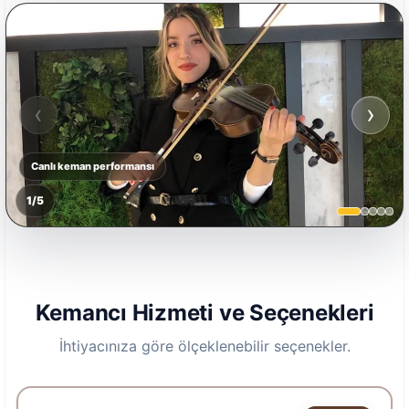
‹
›
Canlı keman performansı
1
/
5
Kemancı Hizmeti ve Seçenekleri
İhtiyacınıza göre ölçeklenebilir seçenekler.