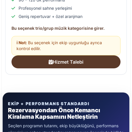
Profesyonel sahne yerleşimi
Geniş repertuvar + özel aranjman
Bu seçenek trio/grup müzik kategorisine girer.
ℹ️ Not:
Bu seçenek için ekip uygunluğu ayrıca
kontrol edilir.
Hizmet Talebi
EKIP + PERFORMANS STANDARDI
Rezervasyondan Önce Kemancı
Kiralama Kapsamını Netleştirin
Seçilen programın tutarını, ekip büyüklüğünü, performans