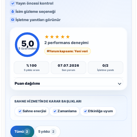
Yayın öncesi kontrol
İsim gizleme seçeneği
İşletme yanıtları görünür
★
★
★
★
★
5,0
2 performans deneyimi
5 üzerinden
Yorum kapsamı: Yeni veri
%100
07.07.2026
0/2
5 yıldız oranı
Son yorum
İşletme yanıtı
Puan dağılımı
SAHNE HIZMETINDE KARAR BAŞLIKLARI
Sahne enerjisi
Zamanlama
Etkinliğe uyum
Tümü
5 yıldız
2
2