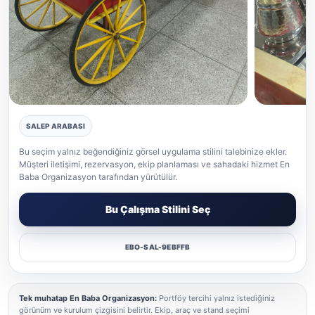
SALEP ARABASI
Salep gerçek etkinlik uygulaması
Salep gerçek
Bu seçim yalnız beğendiğiniz görsel uygulama stilini talebinize ekler.
Müşteri iletişimi, rezervasyon, ekip planlaması ve sahadaki hizmet En
Baba Organizasyon tarafından yürütülür.
Bu Çalışma Stilini Seç
EBO-SAL-9EBFFB
Tek muhatap En Baba Organizasyon:
Portföy tercihi yalnız istediğiniz
görünüm ve kurulum çizgisini belirtir. Ekip, araç ve stand seçimi