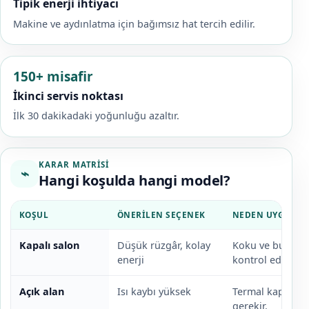
Tipik enerji ihtiyacı
Makine ve aydınlatma için bağımsız hat tercih edilir.
150+ misafir
İkinci servis noktası
İlk 30 dakikadaki yoğunluğu azaltır.
KARAR MATRISI
⌁
Hangi koşulda hangi model?
KOŞUL
ÖNERILEN SEÇENEK
NEDEN UYGUN?
Kapalı salon
Düşük rüzgâr, kolay
Koku ve buhar i
enerji
kontrol edilir.
Açık alan
Isı kaybı yüksek
Termal kapak ve
gerekir.