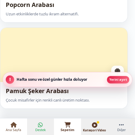
Popcorn Arabası
Uzun etkinliklerde tuzlu ikram alternatifi.
🍭
Hafta sonu ve özel günler hızla doluyor
Yerini ayırt
₺20.500 – ₺52.000
Pamuk Şeker Arabası
Çocuk misafirler için renkli canlı üretim noktası.
Ana Sayfa
Destek
Sepetim
Diğer
Kategori Video