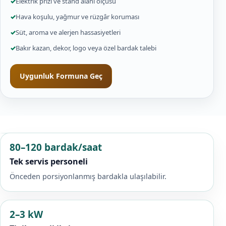
✓
Elektrik prizi ve stand alanı ölçüsü
✓
Hava koşulu, yağmur ve rüzgâr koruması
✓
Süt, aroma ve alerjen hassasiyetleri
✓
Bakır kazan, dekor, logo veya özel bardak talebi
Uygunluk Formuna Geç
80–120 bardak/saat
Tek servis personeli
Önceden porsiyonlanmış bardakla ulaşılabilir.
2–3 kW