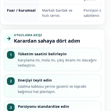
Fuar / kurumsal
Markalı bardak ve
Porsiyon standa
hızlı servis
sabitlenir.
UYGULAMA AKIŞI
→
Karardan sahaya dört adım
Tüketim saatini belirleyin
1
Karşılama mı, mola mı, çıkış ikramı mı olacağını
netleştirin.
Enerjiyi teyit edin
2
Uzatma kablosu yerine güvenli ve topraklı
bağımsız hat planlayın.
Porsiyonu standardize edin
3