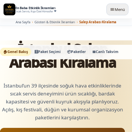
En Baba Etkinlik İkramları
Menü
Sıcak Servis, Kışa Özel Atmosfer
Ana Sayfa
Gösteri & Etkinlik İkramları
Salep Arabası Kiralama
İstanbul Salep
🏠
Genel Bakış
🧮
Paket Seçimi
📦
Paketler
📅
Canlı Takvim
🛠️
K
Arabası Kiralama
İstanbul’un 39 ilçesinde soğuk hava etkinliklerinde
sıcak servis deneyimini ürün sıcaklığı, bardak
kapasitesi ve güvenli kuyruk akışıyla planlıyoruz.
Açılış, kış festivali, düğün ve kurumsal organizasyon
paketlerini karşılaştırın.