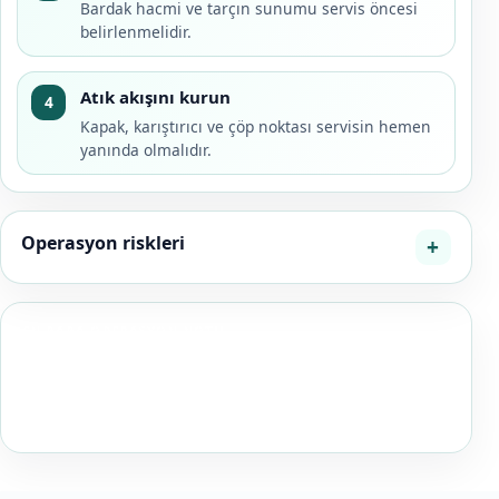
Bardak hacmi ve tarçın sunumu servis öncesi
belirlenmelidir.
Atık akışını kurun
4
Kapak, karıştırıcı ve çöp noktası servisin hemen
yanında olmalıdır.
Operasyon riskleri
EN BABA OPERASYON NOTU
Kişi sayısını doğrudan bardak sayısına çevirmeyin; kış
etkinliklerinde tüketim oranı saat, hava sıcaklığı ve
menüdeki diğer sıcak içeceklere göre değişir.