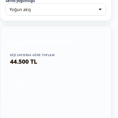
Servis yoğunluğu
ÖNERILEN BAŞLANGIÇ PAKETI
Yoğun Etkinlik Paketi
KIŞI SAYISINA GÖRE TOPLAM
44.500 TL
150
2
2
bardak
istasyon
personel
150 kişi için Yoğun Etkinlik Paketi kapasite
kademesi hesaplandı; kişi sayısı yükseldikçe
toplam da kademeli artar.