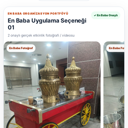
EN BABA ORGANIZASYON PORTFÖYÜ
✓ En Baba Onaylı
En Baba Uygulama Seçeneği
01
2 onaylı gerçek etkinlik fotoğrafı / videosu
En Baba Fotoğraf
En Baba Foto