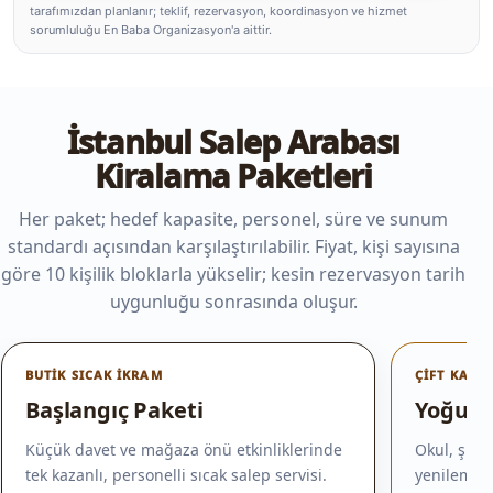
tarafımızdan planlanır; teklif, rezervasyon, koordinasyon ve hizmet
sorumluluğu En Baba Organizasyon'a aittir.
İstanbul Salep Arabası
Kiralama Paketleri
Her paket; hedef kapasite, personel, süre ve sunum
standardı açısından karşılaştırılabilir. Fiyat, kişi sayısına
göre 10 kişilik bloklarla yükselir; kesin rezervasyon tarih
uygunluğu sonrasında oluşur.
BUTIK SICAK İKRAM
ÇIFT KAZAN
Başlangıç Paketi
Yoğun E
Küçük davet ve mağaza önü etkinliklerinde
Okul, şirk
tek kazanlı, personelli sıcak salep servisi.
yenilemesi