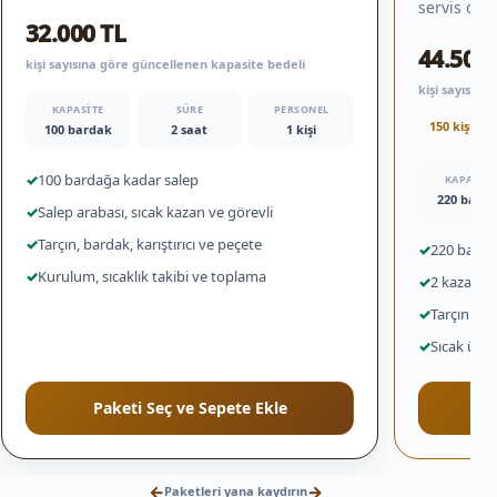
servis düz
32.000 TL
44.500 
kişi sayısına göre güncellenen kapasite bedeli
kişi sayısın
KAPASITE
SÜRE
PERSONEL
150 kişi iç
100 bardak
2 saat
1 kişi
✓
100 bardağa kadar salep
KAPASITE
220 bard
✓
Salep arabası, sıcak kazan ve görevli
✓
Tarçın, bardak, karıştırıcı ve peçete
✓
220 bardağ
✓
Kurulum, sıcaklık takibi ve toplama
✓
2 kazan ve
✓
Tarçın ile
✓
Sıcak ürün
Paketi Seç ve Sepete Ekle
←
→
Paketleri yana kaydırın