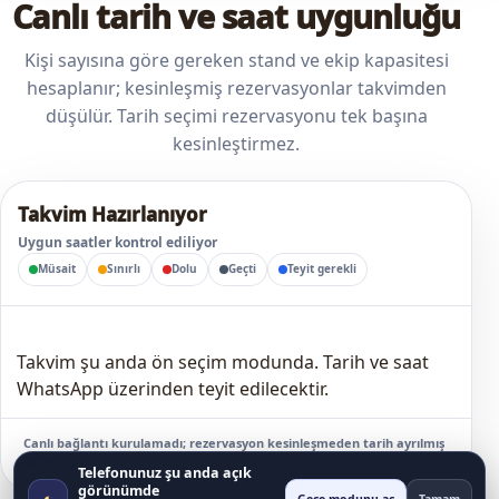
Canlı tarih ve saat uygunluğu
Kişi sayısına göre gereken stand ve ekip kapasitesi
hesaplanır; kesinleşmiş rezervasyonlar takvimden
düşülür. Tarih seçimi rezervasyonu tek başına
kesinleştirmez.
Takvim Hazırlanıyor
Uygun saatler kontrol ediliyor
Müsait
Sınırlı
Dolu
Geçti
Teyit gerekli
Takvim şu anda ön seçim modunda. Tarih ve saat
WhatsApp üzerinden teyit edilecektir.
Canlı bağlantı kurulamadı; rezervasyon kesinleşmeden tarih ayrılmış
sayılmaz.
Telefonunuz şu anda açık
görünümde
◐