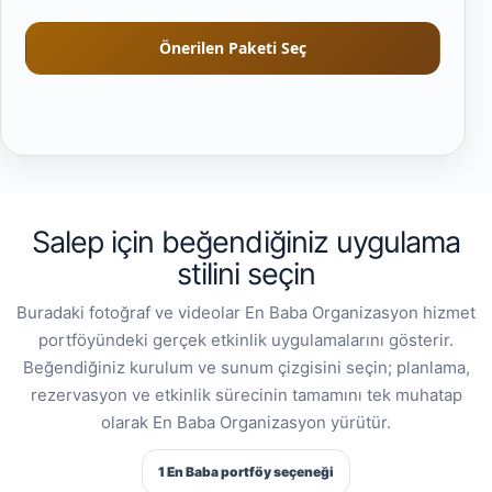
Önerilen Paketi Seç
Önerilen paket kişi sayısına göre hazırlanır; kesin kapsam tarih,
alan ve ekip uygunluğu kontrolünden sonra netleşir.
Salep için beğendiğiniz uygulama
stilini seçin
Buradaki fotoğraf ve videolar En Baba Organizasyon hizmet
portföyündeki gerçek etkinlik uygulamalarını gösterir.
Beğendiğiniz kurulum ve sunum çizgisini seçin; planlama,
rezervasyon ve etkinlik sürecinin tamamını tek muhatap
olarak En Baba Organizasyon yürütür.
1 En Baba portföy seçeneği