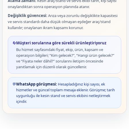
Atama zamanı:
Kesin araç/stand ve servis ekibi tarih, kişi sayısı
onaylandıktan sonra operasyon planında atanır.
Değişiklik güvencesi:
Arıza veya zorunlu değişiklikte kapasitesi
ve servis standardı daha düşük olmayan eşdeğer araç/stand
kullanılır; onaylanan ikram kapsamı korunur.
🔄
Müşteri sorularına göre sürekli ürünleştiriyoruz
Bu hizmet sayfasındaki fiyat, ekip, ürün, kapsam ve
operasyon bilgileri; “Kim gelecek?”, “Hangi ürün gelecek?”
ve “Fiyata neler dâhil?” sorularını iletişim öncesinde
yanıtlamak için düzenli olarak güncellenir.
💬
WhatsApp görüşmesi:
Hesapladığınız kişi sayısı, ek
hizmetler ve güncel toplam mesaja eklenir. Görüşme; tarih
uygunluğu ile kesin stand ve servis ekibini netleştirmek
içindir.