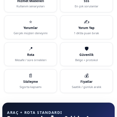
Hizmet Modelleri
SSS
Kullanım senaryoları
En çok sorulanlar
⭐
✍️
Yorumlar
Yorum Yap
Gerçek müşteri deneyimi
1 dk’da puan bırak
📍
🛡️
Rota
Güvenlik
Mesafe / süre örnekleri
Belge + protokol
📄
💰
Sözleşme
Fiyatlar
Sigorta kapsamı
Saatlik / günlük aralık
ARAÇ + ROTA STANDARDI