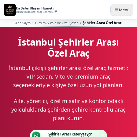
En Baba Ulaşım Hizmeti
Menü
Uzun yolda özel araç konforu.
Ana Sayfa
Ulaşım & Vale ve Özel Şoför
Şehirler Arası Özel Araç
İstanbul Şehirler Arası
Özel Araç
İstanbul çıkışlı şehirler arası özel araç hizmeti:
VIP sedan, Vito ve premium araç
seçenekleriyle kişiye özel uzun yol planları.
Aile, yönetici, özel misafir ve konfor odaklı
yolculuklarda şehirden şehire kontrollü araç
planı kurun.
Şehirler Arası Rezervasyon