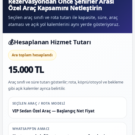
Rezervasyondan Önce Şehirler Arası
Özel Araç Kapsamını Netleştirin
Seçilen araç sınıfı ve rota tutarı ile kapasite, süre, araç
ataması ve açık yol kalemlerini aynı yerde gösteriyoruz.
💰
Hesaplanan Hizmet Tutarı
Ara toplam hesaplandı
15.000 TL
Araç sınıfı ve süre tutarı gösterilir; rota, köprü/otoyol ve bekleme
gibi açık kalemler ayrıca belirtilir.
SEÇILEN ARAÇ / ROTA MODELI
VIP Sedan Özel Araç — Başlangıç Net Fiyat
WHATSAPP’IN AMACI