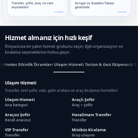
Transfer, şoför, araç ve vale
Avrupa ve Anadolu Yakası
seçenekleri
genelinde
Hizmet almanız için hızlı keşif
İhtiyacınıza en yakın hizmet grubunu seçin; ilgili organizasyon ve
kiralama seçeneklerine hızlıca geçin.
 & Hostes
Etkinlik İkramları
Ulaşım Hizmeti
Turizm & Gezi
Ekipman & M
Ulaşım Hizmeti
Transfer, özel şoför, vale, gelin arabası ve araç kiralama hizmetleri
Ulaşım Hizmeti
Araçlı Şoför
Ana kategori
Araç + şoför
Araçsız Şoför
Havalimanı Transfer
Kendi aracınız
Transfer
VIP Transfer
Minibüs Kiralama
Transfer
Grup ulaşımı