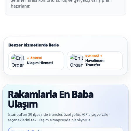
Şehirler arası konforlu sürüş ve gerçekçi varış planı
hazırlanır.
Benzer hizmetlerde ilerle
SONRAKI →
← ÖNCEKI
Havalimanı
Ulaşım Hizmeti
Transfer
U
H
Rakamlarla En Baba
Ulaşım
İstanbul’un 39 ilçesinde transfer, özel şoför, VIP araç ve vale
seçeneklerini tek ulaşım altyapısında planlıyoruz.
Güncel veriler: 1.292+ En Baba ağı hizmet deneyimi; 92 platform genelinde onaylı 