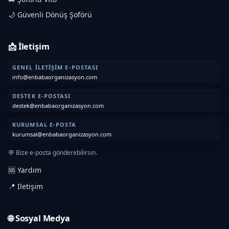
🌙 Güvenli Dönüş Şoförü
📩 İletişim
GENEL İLETIŞIM E-POSTASI
info@enbabaorganizasyon.com
DESTEK E-POSTASI
destek@enbabaorganizasyon.com
KURUMSAL E-POSTA
kurumsal@enbabaorganizasyon.com
💬 Bize e-posta gönderebilirsin.
🆘 Yardım
📍 İletişim
🌐 Sosyal Medya