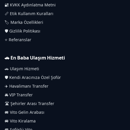
🔐 KVKK Aydınlatma Metni
📏 Etik Kullanım Kuralları
🏷️ Marka Özellikleri
🛡️ Gizlilik Politikası
⭐ Referanslar
🚗 En Baba Ulaşım Hizmeti
🚗 Ulaşım Hizmeti
🛡️ Kendi Aracınıza Özel Şoför
✈️ Havalimanı Transfer
🚘 VIP Transfer
🛣️ Şehirler Arası Transfer
🚐 Vito Gelin Arabası
🚐 Vito Kiralama
🚐 Şoförlü Vito