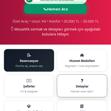
Yola çıkış tarihini girerek kirala.
📞
Hemen Ara
Özel Araç • Uzun Yol • Konfor • 20.000 TL – 50.000 TL
👇 Müsaitlik sormak ve detayları görmek için aşağıdaki
kutulara tıklayın
📝
🚘
Rezervasyon
Hizmet Modelleri
Formu aç, aracını seç
Segment / rota seçenekleri
🧑‍✈️
❓
Şoförler
Detaylar
CV & belgeler
Hizmet nasıl işler?
💎
📘