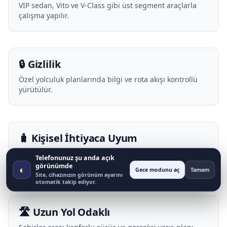
VIP sedan, Vito ve V-Class gibi üst segment araçlarla
çalışma yapılır.
🔒 Gizlilik
Özel yolculuk planlarında bilgi ve rota akışı kontrollü
yürütülür.
🧳 Kişisel İhtiyaca Uyum
Bagaj, mola ve koltuk planı yolcu profiline göre
Telefonunuz şu anda açık
uyarlanır.
görünümde
◐
Gece modunu aç
Tamam
Site, cihazınızın görünüm ayarını
otomatik takip ediyor.
🛣️ Uzun Yol Odaklı