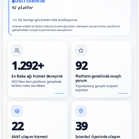
CANLI GÖRÜNÜM
92 platform genelinde onaylı
</>
Siz burayı görürken bile kodluyoruz.
Hizmet adedi En Baba Ulaşım kataloğundan; deneyim ve yorumlar platform
genelindeki onaylı kayıtlardan hesaplanır.
1.292+
92
En Baba ağı hizmet deneyimi
Platform genelinde onaylı
yorum
2021’den beri platform genelinde
biriken saha tecrübesi
Yayınlanmış gerçek müşteri
kayıtları
22
39
Aktif ulaşım hizmeti
İstanbul ilçesinde ulaşım