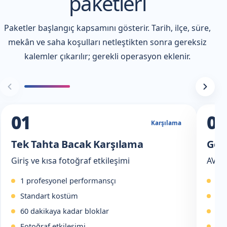
paketleri
Paketler başlangıç kapsamını gösterir. Tarih, ilçe, süre,
mekân ve saha koşulları netleştikten sonra gereksiz
kalemler çıkarılır; gerekli operasyon eklenir.
01
02
Karşılama
Tek Tahta Bacak Karşılama
Gezi
Giriş ve kısa fotoğraf etkileşimi
AVM, 
1 profesyonel performansçı
Uz
Standart kostüm
Rot
60 dakikaya kadar bloklar
Ko
Fotoğraf etkileşimi
Mol