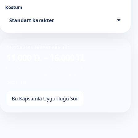
Kostüm
ÖNGÖRÜLEN HIZMET ARALIĞI
11.000 TL – 16.000 TL
Bu aralık seçtiğiniz kapsama göre oluşturulur. Tarih,
ilçe, süre, ulaşım ve gerçek saha koşulları net planı
değiştirebilir.
Bu Kapsamla Uygunluğu Sor