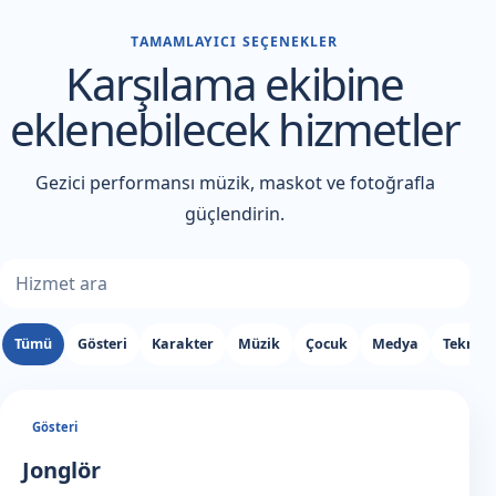
TAMAMLAYICI SEÇENEKLER
Karşılama ekibine
eklenebilecek hizmetler
Gezici performansı müzik, maskot ve fotoğrafla
güçlendirin.
Ek hizmet ara
Tümü
Gösteri
Karakter
Müzik
Çocuk
Medya
Teknik
Gösteri
Jonglör