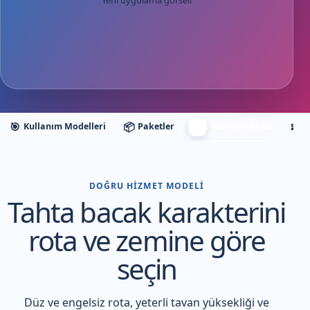
Yeni uygulama görseli
🧭
🎯
📦
🧩
Kullanım Modelleri
Paketler
Planlama Aracı
E
DOĞRU HIZMET MODELI
Tahta bacak karakterini
rota ve zemine göre
seçin
Düz ve engelsiz rota, yeterli tavan yüksekliği ve