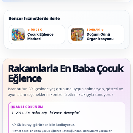
Benzer hizmetlerde ilerle
← ÖNCEKI
SONRAKI →
Ç
D
Çocuk Eğlence
Doğum Günü
Merkezi
Organizasyonu
Rakamlarla En Baba Çocuk
Eğlence
İstanbul’un 39 ilçesinde yaş grubuna uygun animasyon, gösteri ve
oyun alanı seçeneklerini kontrollü etkinlik akışıyla sunuyoruz.
Güncel veriler: 1.291+ En Baba ağı hizmet deneyimi; 91 platform genelinde onaylı
CANLI GÖRÜNÜM
1.291+ En Baba ağı hizmet deneyimi
</>
Siz burayı görürken bile kodluyoruz.
Hizmet adedi En Baba Çocuk Eğlence kataloğundan; deneyim ve yorumlar