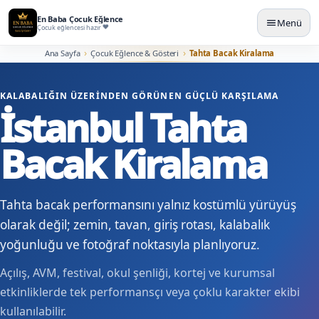
En Baba Çocuk Eğlence
Menü
Çocuk eğlencesi hazır
Ana Sayfa
Çocuk Eğlence & Gösteri
Tahta Bacak Kiralama
KALABALIĞIN ÜZERINDEN GÖRÜNEN GÜÇLÜ KARŞILAMA
İstanbul Tahta
Bacak Kiralama
Tahta bacak performansını yalnız kostümlü yürüyüş
olarak değil; zemin, tavan, giriş rotası, kalabalık
yoğunluğu ve fotoğraf noktasıyla planlıyoruz.
Açılış, AVM, festival, okul şenliği, kortej ve kurumsal
etkinliklerde tek performansçı veya çoklu karakter ekibi
kullanılabilir.