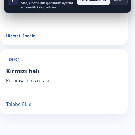
Popcorn arabası
Gece modunu aç
Tamam
Site, cihazınızın görünüm ayarını
otomatik takip ediyor.
Festival ikramı
Hizmeti İncele
Dekor
Kırmızı halı
Kurumsal giriş rotası
Talebe Ekle