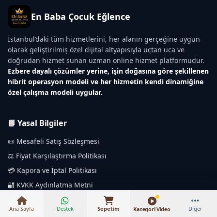
En Baba Çocuk Eğlence
İstanbul’daki tüm hizmetlerini, her alanın gerçeğine uygun
olarak geliştirilmiş özel dijital altyapısıyla uçtan uca ve
doğrudan hizmet sunan uzman online hizmet platformudur.
Ezbere dayalı çözümler yerine, işin doğasına göre şekillenen
hibrit operasyon modeli ve her hizmetin kendi dinamiğine
özel çalışma modeli uygular.
📘 Yasal Bilgiler
📜 Mesafeli Satış Sözleşmesi
⚖️ Fiyat Karşılaştırma Politikası
₺10.000 – ₺13.500
💳 Kapora ve İptal Politikası
🔐 KVKK Aydınlatma Metni
📏 Etik Kullanım Kuralları
Ana Sayfa
Destek
Sepetim
Diğer
Kategori Video
🏷️ Marka Özellikleri