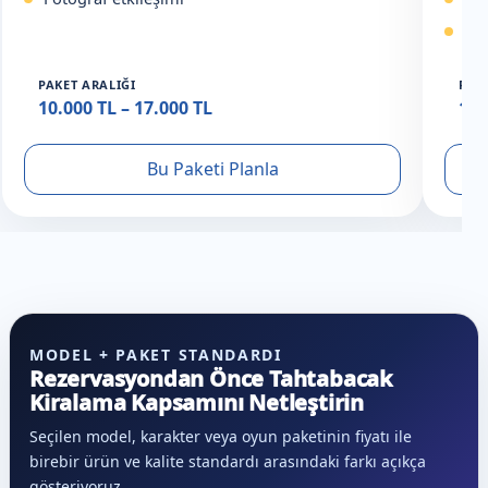
An
PAKET ARALIĞI
PAK
10.000 TL – 17.000 TL
18.
Bu Paketi Planla
MODEL + PAKET STANDARDI
Rezervasyondan Önce Tahtabacak
Kiralama Kapsamını Netleştirin
Seçilen model, karakter veya oyun paketinin fiyatı ile
birebir ürün ve kalite standardı arasındaki farkı açıkça
gösteriyoruz.