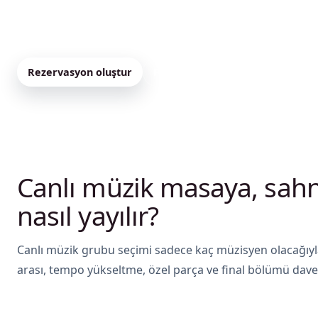
davetin temposu birlikte düşünülür. İstanbul’da düğün, 
gecesi ve özel kutlamalar için grubun tarzı etkinliğin akış
Rezervasyon oluştur
Paketleri incele
Canlı müzik masaya, sah
nasıl yayılır?
Canlı müzik grubu seçimi sadece kaç müzisyen olacağıyl
arası, tempo yükseltme, özel parça ve final bölümü daveti