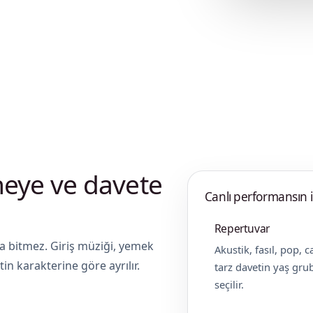
nişan, kurumsal davet, restoran
ına göre hazırlanır.
neye ve davete
Canlı performansın i
Repertuvar
a bitmez. Giriş müziği, yemek
Akustik, fasıl, pop, 
n karakterine göre ayrılır.
tarz davetin yaş gr
seçilir.