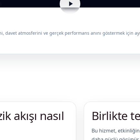
i, davet atmosferini ve gerçek performans anını göstermek için ayr
k akışı nasıl
Birlikte t
Bu hizmet, etkinliğ
daha güçlü görünür.