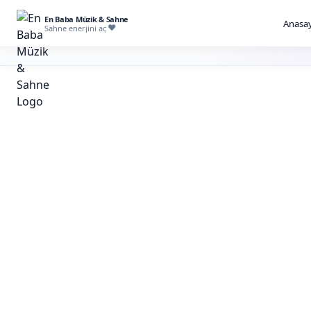
En Baba Müzik & Sahne
Anasay
Sahne enerjini aç
İstanbul Canlı
Grubu Rezerv
Misafir mekâna girdiğinde duyulan ilk melod
davetin ritmini canlı performansla kurarız.
Canlı müzik grubu seçiminde repertuvar, sahne alanı, se