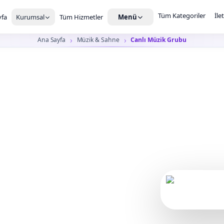
Tüm Kategoriler
İle
fa
Kurumsal
Tüm Hizmetler
Menü
Ana Sayfa
Müzik & Sahne
Canlı Müzik Grubu
 Müzik
asyonu
iden final dansına kadar
Canlı müzik gru
s sistemi, performans süresi ve