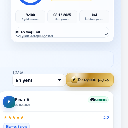
%100
08.12.2025
0/4
5 yıldız oranı
Son yorum
İşletme yanıtı
Puan dağılımı
5–1 yıldız detayını göster
SIRALA
Deneyimini paylaş
Pınar A.
Kontrollü
P
05.02.2024
★
★
★
★
★
5,0
Hizmet: Servis