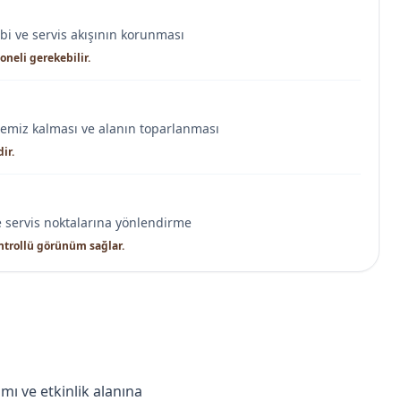
ibi ve servis akışının korunması
oneli gerekebilir.
temiz kalması ve alanın toparlanması
ir.
 servis noktalarına yönlendirme
ntrollü görünüm sağlar.
amı ve etkinlik alanına