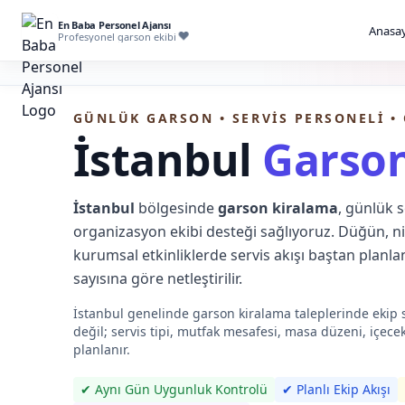
En Baba Personel Ajansı
Anasay
Profesyonel garson ekibi
GÜNLÜK GARSON • SERVIS PERSONELI •
İstanbul
Garson
İstanbul
bölgesinde
garson kiralama
, günlük s
organizasyon ekibi desteği sağlıyoruz. Düğün, nişa
kurumsal etkinliklerde servis akışı baştan planlanı
sayısına göre netleştirilir.
İstanbul genelinde garson kiralama taleplerinde ekip s
değil; servis tipi, mutfak mesafesi, masa düzeni, içecek
planlanır.
✔ Aynı Gün Uygunluk Kontrolü
✔ Planlı Ekip Akışı