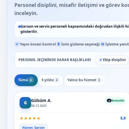
Personel disiplini, misafir iletişimi ve görev 
inceleyin.
Garson ve servis personeli kapsamındaki doğrudan ilişkili h
gösterilir.
Yayın öncesi kontrol
İsim gizleme seçeneği
İşletme yanıt
Ekip disiplini
PERSONEL SEÇIMINDE KARAR BAŞLIKLARI
Tümü
5 yıldız
Yalnız bu hizmet
4
4
2
Gülsüm A.
Kontrollü
G
08.12.2025
★
★
★
★
★
5,0
Hizmet: Garson