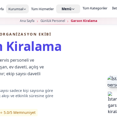
Tüm Kategoriler
İle
fa
Kurumsal
Tüm Hizmetler
Menü
Ana Sayfa
Günlük Personel
Garson Kiralama
 ORGANIZASYON EKIBI
 Kiralama
ervis personeli ve
n, ev daveti, açılış ve
r; ekip sayısı davetli
ayısı sadece kişi sayısına göre
 akışı ve etkinlik süresine göre
⭐ 5.0/5 Memnuniyet