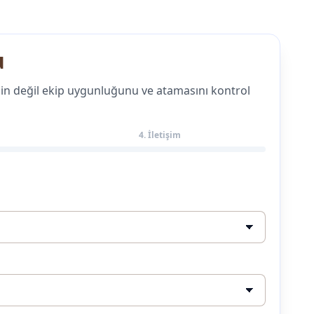
u
 için değil ekip uygunluğunu ve atamasını kontrol
4. İletişim
Gars
Hiz