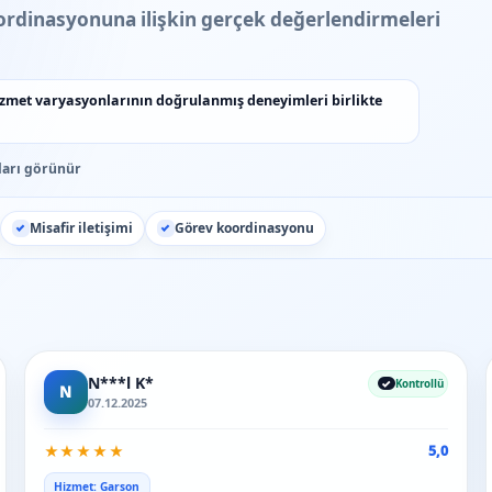
koordinasyonuna ilişkin gerçek değerlendirmeleri
izmet varyasyonlarının doğrulanmış deneyimleri birlikte
ları görünür
Misafir iletişimi
Görev koordinasyonu
N***l K*
Kontrollü
N
07.12.2025
★
★
★
★
★
5,0
Hizmet: Garson