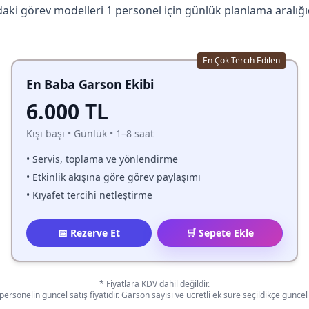
ıdaki görev modelleri 1 personel için günlük planlama aralığıd
En Çok Tercih Edilen
En Baba Garson Ekibi
6.000 TL
Kişi başı • Günlük • 1–8 saat
• Servis, toplama ve yönlendirme
• Etkinlik akışına göre görev paylaşımı
• Kıyafet tercihi netleştirme
📅 Rezerve Et
🛒 Sepete Ekle
* Fiyatlara KDV dahil değildir.
ersonelin güncel satış fiyatıdır. Garson sayısı ve ücretli ek süre seçildikçe günc