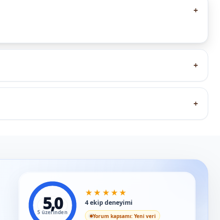
+
+
+
★
★
★
★
★
5,0
4 ekip deneyimi
5 üzerinden
Yorum kapsamı: Yeni veri