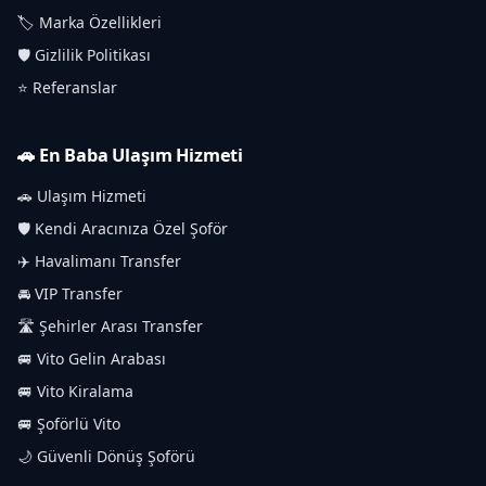
🏷️ Marka Özellikleri
🛡️ Gizlilik Politikası
⭐ Referanslar
🚗 En Baba Ulaşım Hizmeti
🚗 Ulaşım Hizmeti
🛡️ Kendi Aracınıza Özel Şoför
✈️ Havalimanı Transfer
🚘 VIP Transfer
🛣️ Şehirler Arası Transfer
🚐 Vito Gelin Arabası
🚐 Vito Kiralama
🚐 Şoförlü Vito
🌙 Güvenli Dönüş Şoförü