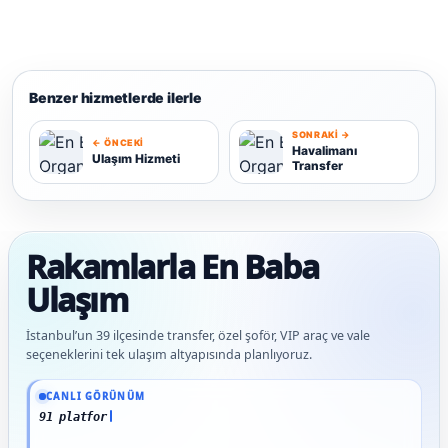
Benzer hizmetlerde ilerle
SONRAKI →
← ÖNCEKI
Havalimanı
Ulaşım Hizmeti
Transfer
U
H
Rakamlarla En Baba
Ulaşım
İstanbul’un 39 ilçesinde transfer, özel şoför, VIP araç ve vale
seçeneklerini tek ulaşım altyapısında planlıyoruz.
Güncel veriler: 1.291+ En Baba ağı hizmet deneyimi; 91 platform genelinde onaylı 
CANLI GÖRÜNÜM
91 platform genelinde onaylı