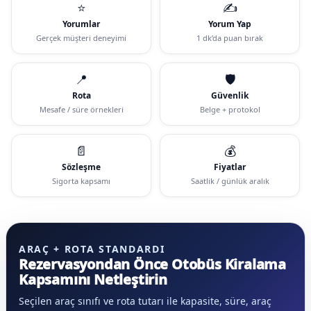
⭐
✍️
Yorumlar
Yorum Yap
Gerçek müşteri deneyimi
1 dk’da puan bırak
📍
🛡️
Rota
Güvenlik
Mesafe / süre örnekleri
Belge + protokol
📄
💰
Sözleşme
Fiyatlar
Sigorta kapsamı
Saatlik / günlük aralık
ARAÇ + ROTA STANDARDI
Rezervasyondan Önce Otobüs Kiralama
Kapsamını Netleştirin
Seçilen araç sınıfı ve rota tutarı ile kapasite, süre, araç