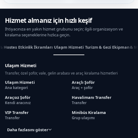
Hizmet almanız için hızlı keşif
İhtiyacınıza en yakın hizmet grubunu seçin; ilgili organizasyon ve
kiralama seçeneklerine hızlıca geçin.
 & Hostes
Etkinlik İkramları
Ulaşım Hizmeti
Turizm & Gezi
Ekipman & M
Ulaşım Hizmeti
Transfer, özel şoför, vale, gelin arabası ve araç kiralama hizmetleri
Ulaşım Hizmeti
Araçlı Şoför
Ana kategori
Araç + şoför
Araçsız Şoför
Havalimanı Transfer
Kendi aracınız
Transfer
VIP Transfer
Minibüs Kiralama
Transfer
Grup ulaşımı
Daha fazlasını göster