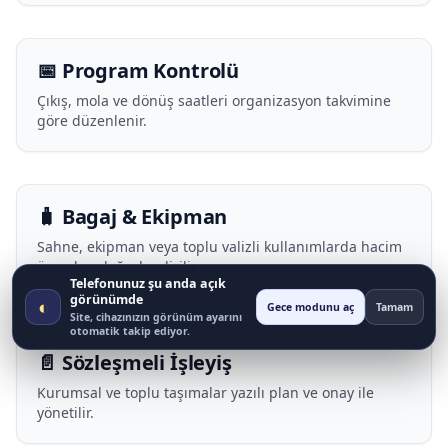
📅 Program Kontrolü
Çıkış, mola ve dönüş saatleri organizasyon takvimine
göre düzenlenir.
🧳 Bagaj & Ekipman
Sahne, ekipman veya toplu valizli kullanımlarda hacim
önceden değerlendirilir.
Telefonunuz şu anda açık
görünümde
◐
Gece modunu aç
Tamam
Site, cihazınızın görünüm ayarını
otomatik takip ediyor.
📄 Sözleşmeli İşleyiş
Kurumsal ve toplu taşımalar yazılı plan ve onay ile
yönetilir.