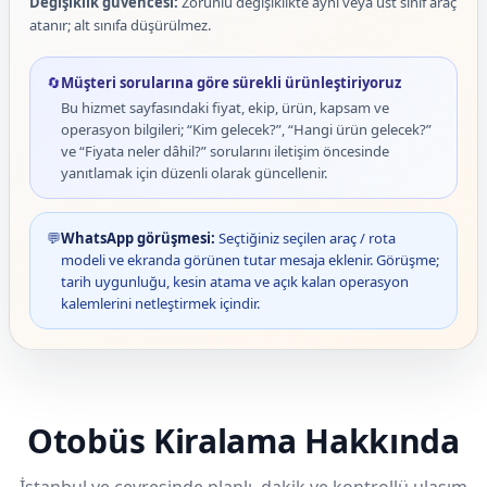
Değişiklik güvencesi:
Zorunlu değişiklikte aynı veya üst sınıf araç
atanır; alt sınıfa düşürülmez.
🔄
Müşteri sorularına göre sürekli ürünleştiriyoruz
Bu hizmet sayfasındaki fiyat, ekip, ürün, kapsam ve
operasyon bilgileri; “Kim gelecek?”, “Hangi ürün gelecek?”
ve “Fiyata neler dâhil?” sorularını iletişim öncesinde
yanıtlamak için düzenli olarak güncellenir.
💬
WhatsApp görüşmesi:
Seçtiğiniz seçilen araç / rota
modeli ve ekranda görünen tutar mesaja eklenir. Görüşme;
tarih uygunluğu, kesin atama ve açık kalan operasyon
kalemlerini netleştirmek içindir.
Otobüs Kiralama Hakkında
İstanbul ve çevresinde planlı, dakik ve kontrollü ulaşım