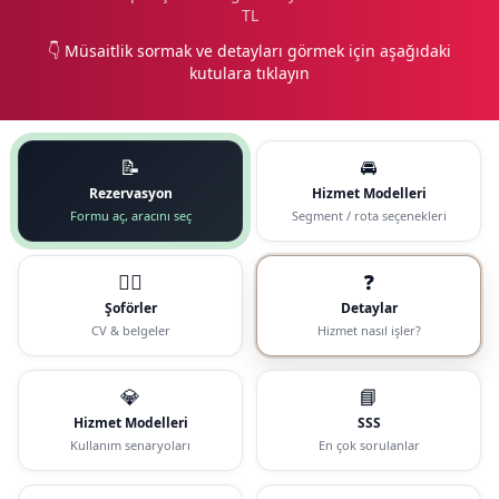
TL
👇 Müsaitlik sormak ve detayları görmek için aşağıdaki
kutulara tıklayın
📝
🚘
Rezervasyon
Hizmet Modelleri
Formu aç, aracını seç
Segment / rota seçenekleri
🧑‍✈️
❓
Şoförler
Detaylar
CV & belgeler
Hizmet nasıl işler?
💎
📘
Hizmet Modelleri
SSS
Kullanım senaryoları
En çok sorulanlar