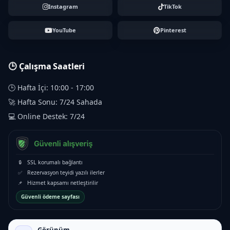
Instagram
TikTok
YouTube
Pinterest
🕒 Çalışma Saatleri
🕒 Hafta İçi: 10:00 - 17:00
🚀 Hafta Sonu: 7/24 Sahada
💻 Online Destek: 7/24
🔒
SSL korumalı bağlantı
✅
Rezervasyon teyidi yazılı ilerler
📌
Hizmet kapsamı netleştirilir
Güvenli ödeme sayfası
Görünüm