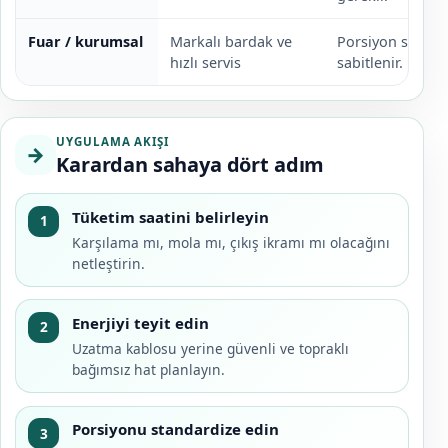
Fuar / kurumsal
Markalı bardak ve
Porsiyon standa
hızlı servis
sabitlenir.
UYGULAMA AKIŞI
→
Karardan sahaya dört adım
Tüketim saatini belirleyin
1
Karşılama mı, mola mı, çıkış ikramı mı olacağını
netleştirin.
Enerjiyi teyit edin
2
Uzatma kablosu yerine güvenli ve topraklı
bağımsız hat planlayın.
Porsiyonu standardize edin
3