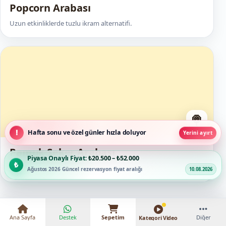
Popcorn Arabası
Uzun etkinliklerde tuzlu ikram alternatifi.
🍭
Hafta sonu ve özel günler hızla doluyor
Yerini ayırt
Pamuk Şeker Arabası
Piyasa Onaylı Fiyat:
₺20.500 – ₺52.000
Çocuk misafirler için renkli canlı üretim noktası.
Ağustos 2026 Güncel rezervasyon fiyat aralığı
10.08.2026
Ana Sayfa
Destek
Sepetim
Diğer
Kategori Video