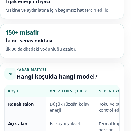
Tipik enerji ihtiyacı
Makine ve aydınlatma için bağımsız hat tercih edilir.
150+ misafir
İkinci servis noktası
İlk 30 dakikadaki yoğunluğu azaltır.
KARAR MATRISI
⌁
Hangi koşulda hangi model?
KOŞUL
ÖNERILEN SEÇENEK
NEDEN UYGUN?
Kapalı salon
Düşük rüzgâr, kolay
Koku ve buhar i
enerji
kontrol edilir.
Açık alan
Isı kaybı yüksek
Termal kapak ve
gerekir.