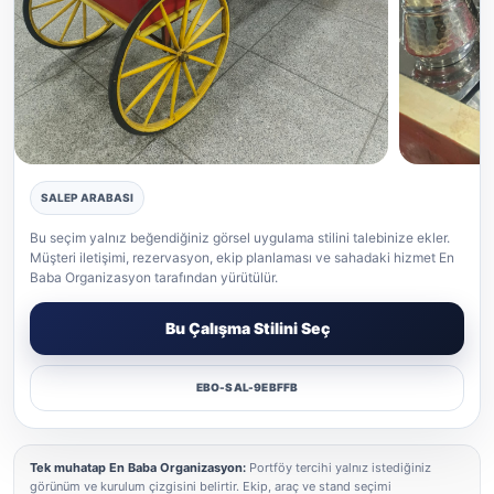
SALEP ARABASI
Salep gerçek etkinlik uygulaması
Salep gerçek
Bu seçim yalnız beğendiğiniz görsel uygulama stilini talebinize ekler.
Müşteri iletişimi, rezervasyon, ekip planlaması ve sahadaki hizmet En
Baba Organizasyon tarafından yürütülür.
Bu Çalışma Stilini Seç
EBO-SAL-9EBFFB
Tek muhatap En Baba Organizasyon:
Portföy tercihi yalnız istediğiniz
görünüm ve kurulum çizgisini belirtir. Ekip, araç ve stand seçimi