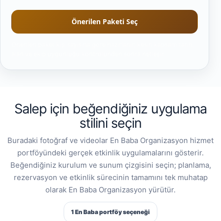
Önerilen Paketi Seç
Önerilen paket kişi sayısına göre hazırlanır; kesin kapsam tarih,
alan ve ekip uygunluğu kontrolünden sonra netleşir.
Salep için beğendiğiniz uygulama
stilini seçin
Buradaki fotoğraf ve videolar En Baba Organizasyon hizmet
portföyündeki gerçek etkinlik uygulamalarını gösterir.
Beğendiğiniz kurulum ve sunum çizgisini seçin; planlama,
rezervasyon ve etkinlik sürecinin tamamını tek muhatap
olarak En Baba Organizasyon yürütür.
1 En Baba portföy seçeneği