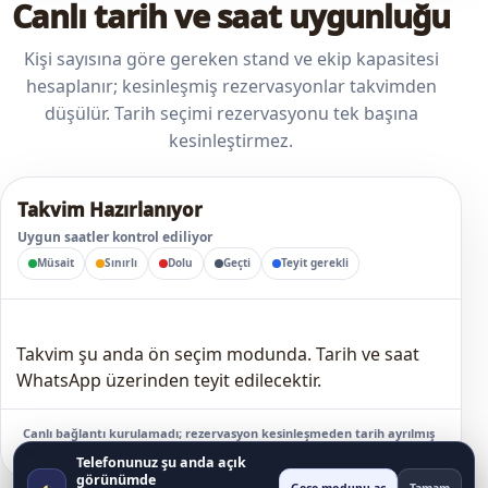
Canlı tarih ve saat uygunluğu
Kişi sayısına göre gereken stand ve ekip kapasitesi
hesaplanır; kesinleşmiş rezervasyonlar takvimden
düşülür. Tarih seçimi rezervasyonu tek başına
kesinleştirmez.
Takvim Hazırlanıyor
Uygun saatler kontrol ediliyor
Müsait
Sınırlı
Dolu
Geçti
Teyit gerekli
Takvim şu anda ön seçim modunda. Tarih ve saat
WhatsApp üzerinden teyit edilecektir.
Canlı bağlantı kurulamadı; rezervasyon kesinleşmeden tarih ayrılmış
sayılmaz.
Telefonunuz şu anda açık
görünümde
◐