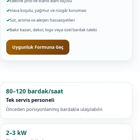
✓
Elektrik prizi ve stand alanı ölçüsü
✓
Hava koşulu, yağmur ve rüzgâr koruması
✓
Süt, aroma ve alerjen hassasiyetleri
✓
Bakır kazan, dekor, logo veya özel bardak talebi
Uygunluk Formuna Geç
80–120 bardak/saat
Tek servis personeli
Önceden porsiyonlanmış bardakla ulaşılabilir.
2–3 kW