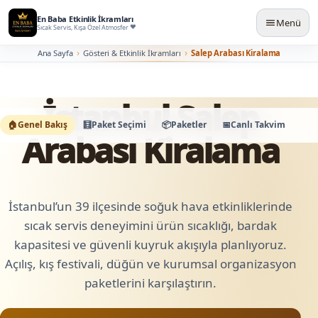
En Baba Etkinlik İkramları
Menü
Sıcak Servis, Kışa Özel Atmosfer
Ana Sayfa
Gösteri & Etkinlik İkramları
Salep Arabası Kiralama
İstanbul Salep
🏠
Genel Bakış
🧮
Paket Seçimi
📦
Paketler
📅
Canlı Takvim
🛠️
K
Arabası Kiralama
İstanbul’un 39 ilçesinde soğuk hava etkinliklerinde
sıcak servis deneyimini ürün sıcaklığı, bardak
kapasitesi ve güvenli kuyruk akışıyla planlıyoruz.
Açılış, kış festivali, düğün ve kurumsal organizasyon
paketlerini karşılaştırın.