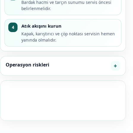
Bardak hacmi ve tarçın sunumu servis öncesi
belirlenmelidir.
Atık akışını kurun
4
Kapak, karıştırıcı ve çöp noktası servisin hemen
yanında olmalıdır.
Operasyon riskleri
EN BABA OPERASYON NOTU
Kişi sayısını doğrudan bardak sayısına çevirmeyin; kış
etkinliklerinde tüketim oranı saat, hava sıcaklığı ve
menüdeki diğer sıcak içeceklere göre değişir.