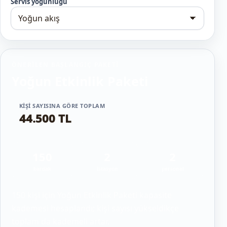
Servis yoğunluğu
ÖNERILEN BAŞLANGIÇ PAKETI
Yoğun Etkinlik Paketi
KIŞI SAYISINA GÖRE TOPLAM
44.500 TL
150
2
2
bardak
istasyon
personel
150 kişi için Yoğun Etkinlik Paketi kapasite
kademesi hesaplandı; kişi sayısı yükseldikçe
toplam da kademeli artar.