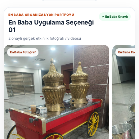
EN BABA ORGANIZASYON PORTFÖYÜ
✓ En Baba Onaylı
En Baba Uygulama Seçeneği
01
2 onaylı gerçek etkinlik fotoğrafı / videosu
En Baba Fotoğraf
En Baba Foto