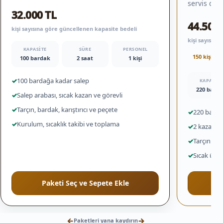
servis düz
32.000 TL
44.500 
kişi sayısına göre güncellenen kapasite bedeli
kişi sayısın
KAPASITE
SÜRE
PERSONEL
150 kişi iç
100 bardak
2 saat
1 kişi
✓
100 bardağa kadar salep
KAPASITE
220 bard
✓
Salep arabası, sıcak kazan ve görevli
✓
Tarçın, bardak, karıştırıcı ve peçete
✓
220 bardağ
✓
Kurulum, sıcaklık takibi ve toplama
✓
2 kazan ve
✓
Tarçın ile
✓
Sıcak ürün
Paketi Seç ve Sepete Ekle
←
→
Paketleri yana kaydırın