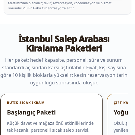
tarafımızdan planlanır; teklif, rezervasyon, koordinasyon ve hizmet
sorumluluğu En Baba Organizasyon'a aittir.
İstanbul Salep Arabası
Kiralama Paketleri
Her paket; hedef kapasite, personel, süre ve sunum
standardı açısından karşılaştırılabilir. Fiyat, kişi sayısına
göre 10 kişilik bloklarla yükselir; kesin rezervasyon tarih
uygunluğu sonrasında oluşur.
BUTIK SICAK İKRAM
ÇIFT KAZAN
Başlangıç Paketi
Yoğun E
Küçük davet ve mağaza önü etkinliklerinde
Okul, şirk
tek kazanlı, personelli sıcak salep servisi.
yenilemesi