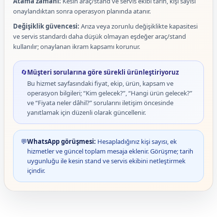
Atama zamanı:
Kesin araç/stand ve servis ekibi tarih, kişi sayısı
onaylandıktan sonra operasyon planında atanır.
Değişiklik güvencesi:
Arıza veya zorunlu değişiklikte kapasitesi
ve servis standardı daha düşük olmayan eşdeğer araç/stand
kullanılır; onaylanan ikram kapsamı korunur.
🔄
Müşteri sorularına göre sürekli ürünleştiriyoruz
Bu hizmet sayfasındaki fiyat, ekip, ürün, kapsam ve
operasyon bilgileri; “Kim gelecek?”, “Hangi ürün gelecek?”
ve “Fiyata neler dâhil?” sorularını iletişim öncesinde
yanıtlamak için düzenli olarak güncellenir.
💬
WhatsApp görüşmesi:
Hesapladığınız kişi sayısı, ek
hizmetler ve güncel toplam mesaja eklenir. Görüşme; tarih
uygunluğu ile kesin stand ve servis ekibini netleştirmek
içindir.