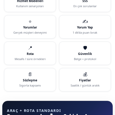
Hizmet Modelleri
SSS
Kullanım senaryoları
En çok sorulanlar
⭐
✍️
Yorumlar
Yorum Yap
Gerçek müşteri deneyimi
1 dk’da puan bırak
📍
🛡️
Rota
Güvenlik
Mesafe / süre örnekleri
Belge + protokol
📄
💰
Sözleşme
Fiyatlar
Sigorta kapsamı
Saatlik / günlük aralık
ARAÇ + ROTA STANDARDI