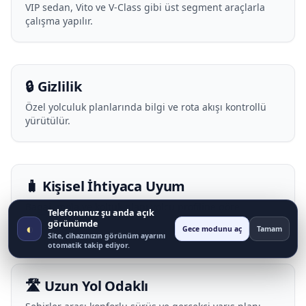
VIP sedan, Vito ve V-Class gibi üst segment araçlarla
çalışma yapılır.
🔒 Gizlilik
Özel yolculuk planlarında bilgi ve rota akışı kontrollü
yürütülür.
🧳 Kişisel İhtiyaca Uyum
Bagaj, mola ve koltuk planı yolcu profiline göre
Telefonunuz şu anda açık
uyarlanır.
görünümde
◐
Gece modunu aç
Tamam
Site, cihazınızın görünüm ayarını
otomatik takip ediyor.
🛣️ Uzun Yol Odaklı