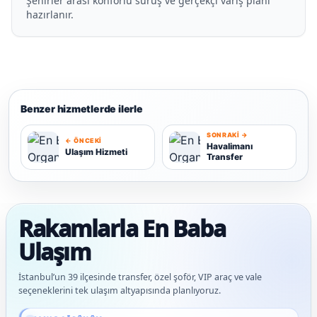
Şehirler arası konforlu sürüş ve gerçekçi varış planı
hazırlanır.
Benzer hizmetlerde ilerle
SONRAKI →
← ÖNCEKI
Havalimanı
Ulaşım Hizmeti
Transfer
U
H
Rakamlarla En Baba
Ulaşım
İstanbul’un 39 ilçesinde transfer, özel şoför, VIP araç ve vale
seçeneklerini tek ulaşım altyapısında planlıyoruz.
Güncel veriler: 1.291+ En Baba ağı hizmet deneyimi; 91 platform genelinde onaylı 