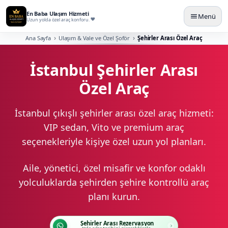
En Baba Ulaşım Hizmeti
Menü
Uzun yolda özel araç konforu.
Ana Sayfa
Ulaşım & Vale ve Özel Şoför
Şehirler Arası Özel Araç
İstanbul Şehirler Arası
Özel Araç
İstanbul çıkışlı şehirler arası özel araç hizmeti:
VIP sedan, Vito ve premium araç
seçenekleriyle kişiye özel uzun yol planları.
Aile, yönetici, özel misafir ve konfor odaklı
yolculuklarda şehirden şehire kontrollü araç
planı kurun.
Şehirler Arası Rezervasyon