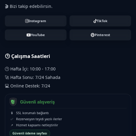
🎬 Bizi takip edebilirsin.
Instagram
TikTok
YouTube
Pinterest
🕒 Çalışma Saatleri
🕒 Hafta İçi: 10:00 - 17:00
🚀 Hafta Sonu: 7/24 Sahada
💻 Online Destek: 7/24
🔒
SSL korumalı bağlantı
✅
Rezervasyon teyidi yazılı ilerler
📌
Hizmet kapsamı netleştirilir
Güvenli ödeme sayfası