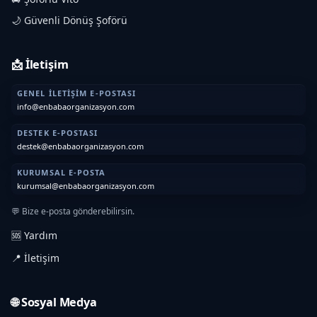
🌙 Güvenli Dönüş Şoförü
📩 İletişim
GENEL İLETIŞIM E-POSTASI
info@enbabaorganizasyon.com
DESTEK E-POSTASI
destek@enbabaorganizasyon.com
KURUMSAL E-POSTA
kurumsal@enbabaorganizasyon.com
💬 Bize e-posta gönderebilirsin.
🆘 Yardım
📍 İletişim
🌐 Sosyal Medya