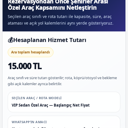
Rezervasyondan Önce Şehirler Arası
Özel Araç Kapsamını Netleştirin
Seçilen araç sınıfı ve rota tutarı ile kapasite, süre, araç
ataması ve açık yol kalemlerini aynı yerde gösteriyoruz.
💰
Hesaplanan Hizmet Tutarı
Ara toplam hesaplandı
15.000 TL
Araç sınıfı ve süre tutarı gösterilir; rota, köprü/otoyol ve bekleme
gibi açık kalemler ayrıca belirtilir.
SEÇILEN ARAÇ / ROTA MODELI
VIP Sedan Özel Araç — Başlangıç Net Fiyat
WHATSAPP’IN AMACI