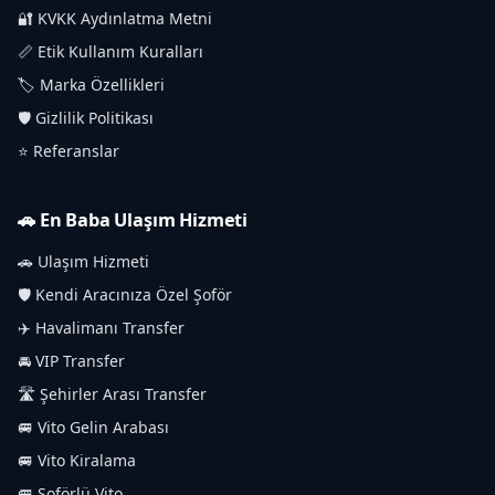
🔐 KVKK Aydınlatma Metni
📏 Etik Kullanım Kuralları
🏷️ Marka Özellikleri
🛡️ Gizlilik Politikası
⭐ Referanslar
🚗 En Baba Ulaşım Hizmeti
🚗 Ulaşım Hizmeti
🛡️ Kendi Aracınıza Özel Şoför
✈️ Havalimanı Transfer
🚘 VIP Transfer
🛣️ Şehirler Arası Transfer
🚐 Vito Gelin Arabası
🚐 Vito Kiralama
🚐 Şoförlü Vito