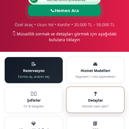
Yola çıkış tarihini girerek kirala.
📞
Hemen Ara
Özel Araç • Uzun Yol • Konfor • 20.000 TL – 50.000 TL
👇 Müsaitlik sormak ve detayları görmek için aşağıdaki
kutulara tıklayın
📝
🚘
Rezervasyon
Hizmet Modelleri
Formu aç, aracını seç
Segment / rota seçenekleri
🧑‍✈️
❓
Şoförler
Detaylar
CV & belgeler
Hizmet nasıl işler?
💎
📘