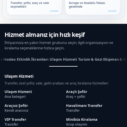
Transfer, şoför, araç ve vale
Avrupa ve Anadolu Yakası
seçenekleri
genelinde
Hizmet almanız için hızlı keşif
İhtiyacınıza en yakın hizmet grubunu seçin; ilgili organizasyon ve
kiralama seçeneklerine hızlıca geçin.
 & Hostes
Etkinlik İkramları
Ulaşım Hizmeti
Turizm & Gezi
Ekipman & M
Ulaşım Hizmeti
Transfer, özel şoför, vale, gelin arabası ve araç kiralama hizmetleri
Ulaşım Hizmeti
Araçlı Şoför
Ana kategori
Araç + şoför
Araçsız Şoför
Havalimanı Transfer
Kendi aracınız
Transfer
VIP Transfer
Minibüs Kiralama
Transfer
Grup ulaşımı