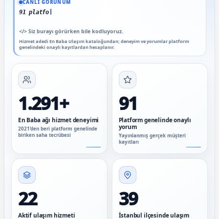
CANLI GÖRÜNÜM
91 platform genelinde onaylı
</>
Siz burayı görürken bile kodluyoruz.
Hizmet adedi En Baba Ulaşım kataloğundan; deneyim ve yorumlar platform
genelindeki onaylı kayıtlardan hesaplanır.
1.291+
91
En Baba ağı hizmet deneyimi
Platform genelinde onaylı
yorum
2021’den beri platform genelinde
biriken saha tecrübesi
Yayınlanmış gerçek müşteri
kayıtları
22
39
Aktif ulaşım hizmeti
İstanbul ilçesinde ulaşım