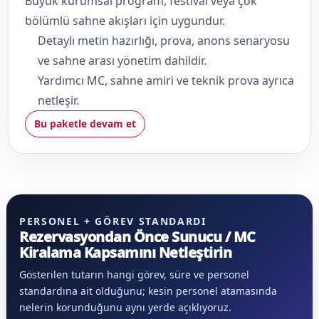
Büyük kurumsal program, festival veya çok
bölümlü sahne akışları için uygundur.
Detaylı metin hazırlığı, prova, anons senaryosu
ve sahne arası yönetim dahildir.
Yardımcı MC, sahne amiri ve teknik prova ayrıca
netleşir.
Bu paketle devam et
PERSONEL + GÖREV STANDARDI
Rezervasyondan Önce Sunucu / MC
Kiralama Kapsamını Netleştirin
Gösterilen tutarın hangi görev, süre ve personel
standardına ait olduğunu; kesin personel atamasında
nelerin korunduğunu aynı yerde açıklıyoruz.