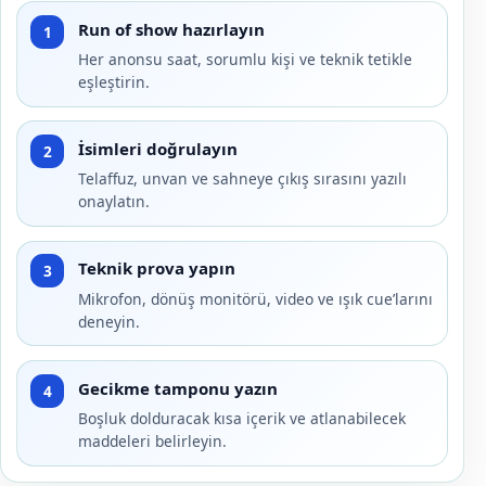
Run of show hazırlayın
1
Her anonsu saat, sorumlu kişi ve teknik tetikle
eşleştirin.
İsimleri doğrulayın
2
Telaffuz, unvan ve sahneye çıkış sırasını yazılı
onaylatın.
Teknik prova yapın
3
Mikrofon, dönüş monitörü, video ve ışık cue’larını
deneyin.
Gecikme tamponu yazın
4
Boşluk dolduracak kısa içerik ve atlanabilecek
maddeleri belirleyin.