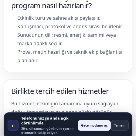
program nasıl hazırlanır?
Etkinlik türü ve sahne akışı paylaşılır.
Konuşmacı, protokol ve anons sırası belirlenir.
Sunucunun dili; resmi, enerjik, samimi veya
marka odaklı seçilir.
Prova, metin hazırlığı ve teknik ekip bağlantısı
planlanır.
Birlikte tercih edilen hizmetler
Bu hizmet, etkinliğin tamamına uyum sağlayan
doğru tamamlayıcılarla daha güçlü görünür.
Telefonunuz şu anda açık
görünümde
◐
Gece modunu aç
Tamam
Açılış Organizasyonu
Ses Sistemi Kiralama
Site, cihazınızın görünüm ayarını
otomatik takip ediyor.