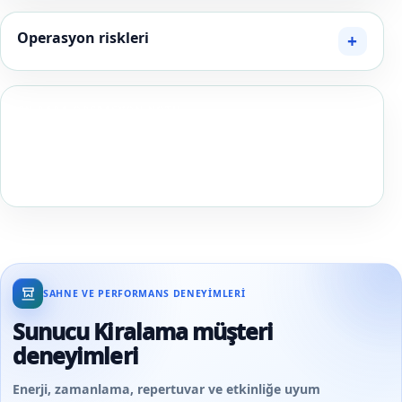
Operasyon riskleri
EN BABA OPERASYON NOTU
Sunucu briefinde “enerjik olsun” yerine etkinliğin üç
hedefini ve kullanılmaması gereken üç ifadeyi yazmak
daha tutarlı sonuç verir.
SAHNE VE PERFORMANS DENEYIMLERI
Sunucu Kiralama müşteri
deneyimleri
Enerji, zamanlama, repertuvar ve etkinliğe uyum