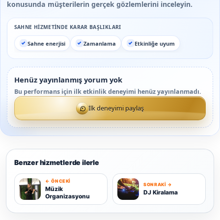
konusunda müşterilerin gerçek gözlemlerini inceleyin.
SAHNE HIZMETINDE KARAR BAŞLIKLARI
Sahne enerjisi
Zamanlama
Etkinliğe uyum
Henüz yayınlanmış yorum yok
Bu performans için ilk etkinlik deneyimi henüz yayınlanmadı.
İlk deneyimi paylaş
Benzer hizmetlerde ilerle
← ÖNCEKI
SONRAKI →
M
D
Müzik
DJ Kiralama
Organizasyonu