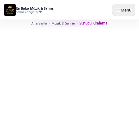
En Baba Müzik & Sahne
Menü
Sahne enerjini aç
Ana Sayfa
Müzik & Sahne
Sunucu Kiralama
İstanbul Sunucu ve MC
Kiralama
Programın dağılmadan ilerlemesi için anons, sahne dili,
protokol ve geçişleri yöneten profesyonel sunucu
planlarız.
Sunucu/MC kiralama; açılış, ödül töreni, kurumsal
etkinlik, düğün, lansman, festival ve sahne programları
için hazırlanır. Metin dili, protokol sırası, sahne çıkışları,
müzik geçişleri ve süre yönetimi önceden netleşirse
etkinlik daha profesyonel görünür.