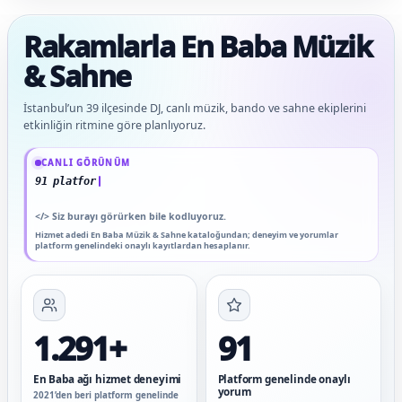
Rakamlarla En Baba Müzik
& Sahne
İstanbul’un 39 ilçesinde DJ, canlı müzik, bando ve sahne ekiplerini
etkinliğin ritmine göre planlıyoruz.
Güncel veriler: 1.291+ En Baba ağı hizmet deneyimi; 91 platform genelinde onaylı
CANLI GÖRÜNÜM
91 platform genelinde onaylı yorum
</>
Siz burayı görürken bile kodluyoruz.
Hizmet adedi En Baba Müzik & Sahne kataloğundan; deneyim ve yorumlar
platform genelindeki onaylı kayıtlardan hesaplanır.
1.291+
91
En Baba ağı hizmet deneyimi
Platform genelinde onaylı
yorum
2021’den beri platform genelinde