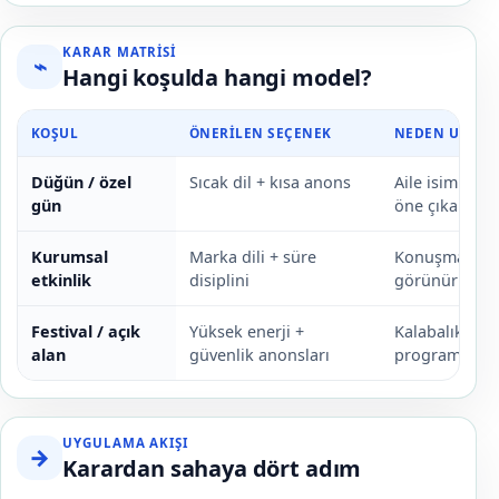
KARAR MATRISI
⌁
Hangi koşulda hangi model?
KOŞUL
ÖNERILEN SEÇENEK
NEDEN UYGUN
Düğün / özel
Sıcak dil + kısa anons
Aile isimleri 
gün
öne çıkar.
Kurumsal
Marka dili + süre
Konuşmacı ve
etkinlik
disiplini
görünürlüğü 
Festival / açık
Yüksek enerji +
Kalabalık yön
alan
güvenlik anonsları
programın par
UYGULAMA AKIŞI
→
Karardan sahaya dört adım