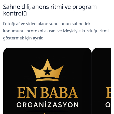
Sahne dili, anons ritmi ve program
kontrolü
Fotoğraf ve video alanı; sunucunun sahnedeki
konumunu, protokol akışını ve izleyiciyle kurduğu ritmi
göstermek için ayrıldı.