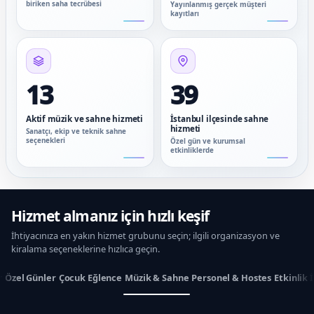
biriken saha tecrübesi
Yayınlanmış gerçek müşteri
kayıtları
13
39
Aktif müzik ve sahne hizmeti
İstanbul ilçesinde sahne
hizmeti
Sanatçı, ekip ve teknik sahne
seçenekleri
Özel gün ve kurumsal
etkinliklerde
Hizmet almanız için hızlı keşif
İhtiyacınıza en yakın hizmet grubunu seçin; ilgili organizasyon ve
kiralama seçeneklerine hızlıca geçin.
r
Özel Günler
Çocuk Eğlence
Müzik & Sahne
Personel & Hostes
Etkinlik 