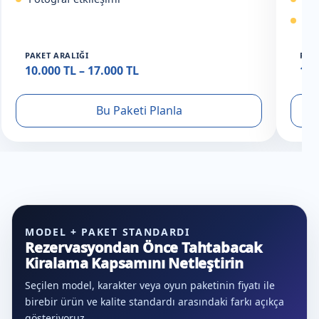
An
PAKET ARALIĞI
PAK
10.000 TL – 17.000 TL
18.
Bu Paketi Planla
MODEL + PAKET STANDARDI
Rezervasyondan Önce Tahtabacak
Kiralama Kapsamını Netleştirin
Seçilen model, karakter veya oyun paketinin fiyatı ile
birebir ürün ve kalite standardı arasındaki farkı açıkça
gösteriyoruz.