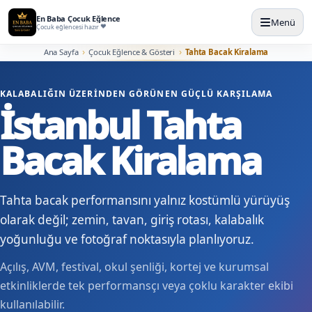
En Baba Çocuk Eğlence
Menü
Çocuk eğlencesi hazır
Ana Sayfa
Çocuk Eğlence & Gösteri
Tahta Bacak Kiralama
KALABALIĞIN ÜZERINDEN GÖRÜNEN GÜÇLÜ KARŞILAMA
İstanbul Tahta
Bacak Kiralama
Tahta bacak performansını yalnız kostümlü yürüyüş
olarak değil; zemin, tavan, giriş rotası, kalabalık
yoğunluğu ve fotoğraf noktasıyla planlıyoruz.
Açılış, AVM, festival, okul şenliği, kortej ve kurumsal
etkinliklerde tek performansçı veya çoklu karakter ekibi
kullanılabilir.