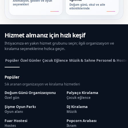
Animasyon, gösteri ve oyun
seçenekleri
Doğum günü, okul ve aile
etkinliklerinde
Hizmet almanız için hızlı keşif
İhtiyacınıza en yakın hizmet grubunu seçin; ilgili organizasyon ve
kiralama seçeneklerine hızlıca geçin.
Popüler
Özel Günler
Çocuk Eğlence
Müzik & Sahne
Personel & Hoste
Popüler
Sık aranan organizasyon ve kiralama hizmetleri
Doğum Günü Organizasyonu
Palyaço Kiralama
Özel gün
Çocuk eğlence
Şişme Oyun Parkı
DJ Kiralama
Oyun alanı
Müzik
Fuar Hostesi
Popcorn Arabası
Hostes
İkram