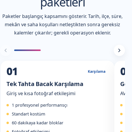
paketleri
Paketler başlangıç kapsamını gösterir. Tarih, ilçe, süre,
mekân ve saha koşulları netleştikten sonra gereksiz
kalemler çıkarılır; gerekli operasyon eklenir.
01
02
Karşılama
Tek Tahta Bacak Karşılama
Gezi
Giriş ve kısa fotoğraf etkileşimi
AVM, 
1 profesyonel performansçı
Uz
Standart kostüm
Rot
60 dakikaya kadar bloklar
Ko
Fotoğraf etkileşimi
Mol