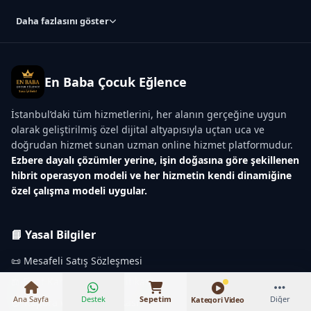
Daha fazlasını göster
En Baba Çocuk Eğlence
İstanbul’daki tüm hizmetlerini, her alanın gerçeğine uygun
olarak geliştirilmiş özel dijital altyapısıyla uçtan uca ve
doğrudan hizmet sunan uzman online hizmet platformudur.
Ezbere dayalı çözümler yerine, işin doğasına göre şekillenen
hibrit operasyon modeli ve her hizmetin kendi dinamiğine
özel çalışma modeli uygular.
₺10.000 – ₺13.500
📘 Yasal Bilgiler
📜 Mesafeli Satış Sözleşmesi
⚖️ Fiyat Karşılaştırma Politikası
Ana Sayfa
Destek
Sepetim
Diğer
Kategori Video
💳 Kapora ve İptal Politikası