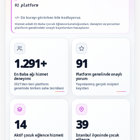
91 platform genelinde onaylı yorum
</>
Siz burayı görürken bile kodluyoruz.
Hizmet adedi En Baba Çocuk Eğlence kataloğundan; deneyim ve yorumlar
platform genelindeki onaylı kayıtlardan hesaplanır.
1.291+
91
En Baba ağı hizmet
Platform genelinde onaylı
deneyimi
yorum
2021’den beri platform
Yayınlanmış gerçek müşteri
genelinde biriken saha tecrübesi
kayıtları
14
39
Aktif çocuk eğlence hizmeti
İstanbul ilçesinde çocuk
eğlence