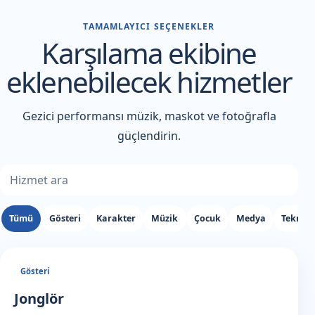
TAMAMLAYICI SEÇENEKLER
Karşılama ekibine
eklenebilecek hizmetler
Gezici performansı müzik, maskot ve fotoğrafla
güçlendirin.
Ek hizmet ara
Tümü
Gösteri
Karakter
Müzik
Çocuk
Medya
Teknik
Gösteri
Jonglör