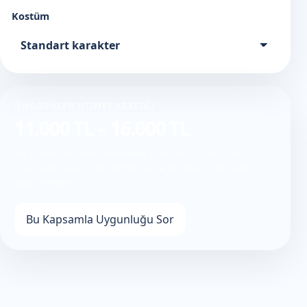
Kostüm
ÖNGÖRÜLEN HIZMET ARALIĞI
11.000 TL – 16.000 TL
Bu aralık seçtiğiniz kapsama göre oluşturulur. Tarih,
ilçe, süre, ulaşım ve gerçek saha koşulları net planı
değiştirebilir.
Bu Kapsamla Uygunluğu Sor