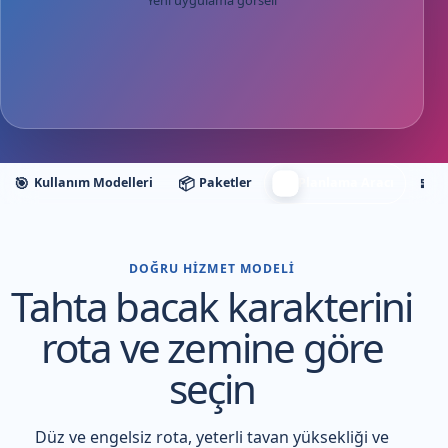
Yeni uygulama görseli
🧭
🎯
📦
🧩
Kullanım Modelleri
Paketler
Planlama Aracı
E
DOĞRU HIZMET MODELI
Tahta bacak karakterini
rota ve zemine göre
seçin
Düz ve engelsiz rota, yeterli tavan yüksekliği ve