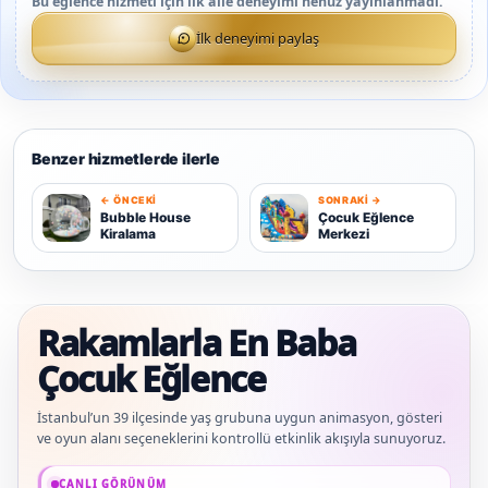
Bu eğlence hizmeti için ilk aile deneyimi henüz yayınlanmadı.
İlk deneyimi paylaş
Benzer hizmetlerde ilerle
← ÖNCEKI
SONRAKI →
B
Ç
Bubble House
Çocuk Eğlence
Kiralama
Merkezi
Rakamlarla En Baba
Çocuk Eğlence
İstanbul’un 39 ilçesinde yaş grubuna uygun animasyon, gösteri
ve oyun alanı seçeneklerini kontrollü etkinlik akışıyla sunuyoruz.
Güncel veriler: 1.291+ En Baba ağı hizmet deneyimi; 91 platform genelinde onayl
CANLI GÖRÜNÜM