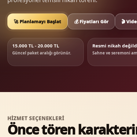
🚀 Planlamayı Başlat
💰 Fiyatları Gör
🎬 Vide
15.000 TL - 20.000 TL
Resmi nikah değild
Güncel paket aralığı görünür.
Sahne ve seremoni ama
HIZMET SEÇENEKLERI
Önce tören karakterin