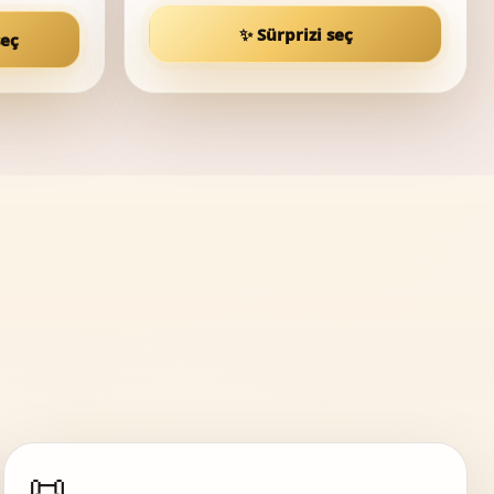
✨ Sürprizi seç
seç
📜