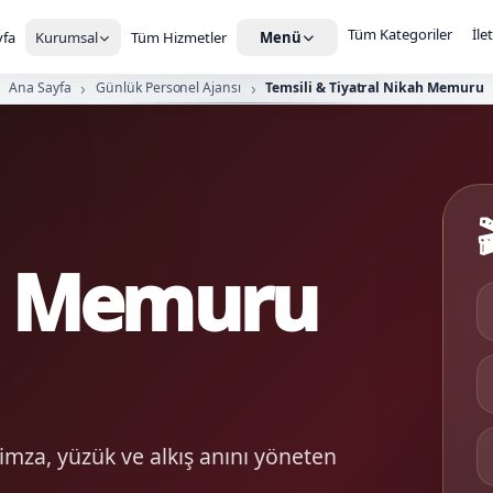
Tüm Kategoriler
İle
fa
Kurumsal
Tüm Hizmetler
Menü
Ana Sayfa
Günlük Personel Ajansı
Temsili & Tiyatral Nikah Memuru

ah Memuru
za, yüzük ve alkış anını yöneten