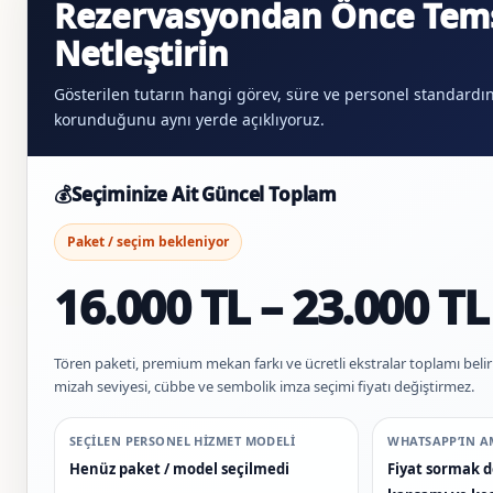
Rezervasyondan Önce Tems
Netleştirin
Gösterilen tutarın hangi görev, süre ve personel standardı
korunduğunu aynı yerde açıklıyoruz.
💰
Seçiminize Ait Güncel Toplam
Paket / seçim bekleniyor
16.000 TL – 23.000 TL
Tören paketi, premium mekan farkı ve ücretli ekstralar toplamı belirler
mizah seviyesi, cübbe ve sembolik imza seçimi fiyatı değiştirmez.
SEÇILEN PERSONEL HIZMET MODELI
WHATSAPP’IN A
Henüz paket / model seçilmedi
Fiyat sormak de