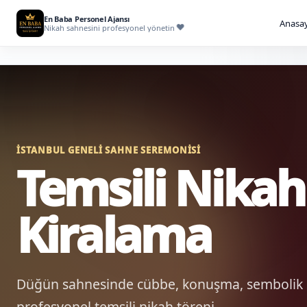
En Baba Personel Ajansı
Anasay
Nikah sahnesini profesyonel yönetin
İSTANBUL GENELI SAHNE SEREMONISI
Temsili Nik
Kiralama
Düğün sahnesinde cübbe, konuşma, sembolik im
profesyonel temsili nikah töreni.