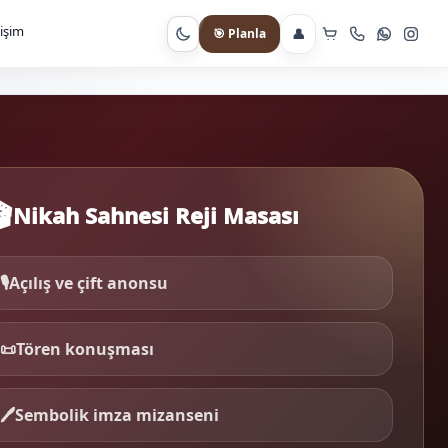
tişim
👤
🎯 Planla
Gece moduna geç

Nikah Sahnesi Reji Masası
🎙️
Açılış ve çift anonsu
📜
Tören konuşması
🖊️
Sembolik imza mizanseni