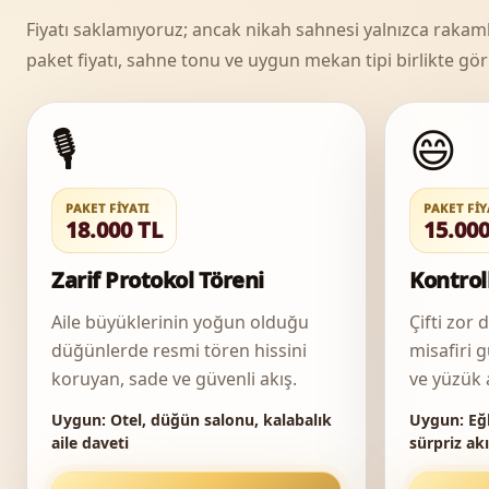
Fiyatı saklamıyoruz; ancak nikah sahnesi yalnızca rakam
paket fiyatı, sahne tonu ve uygun mekan tipi birlikte gör
🎙️
😄
PAKET FIYATI
PAKET FIY
18.000 TL
15.000
Zarif Protokol Töreni
Kontro
Aile büyüklerinin yoğun olduğu
Çifti zo
düğünlerde resmi tören hissini
misafiri 
koruyan, sade ve güvenli akış.
ve yüzük 
Uygun:
Otel, düğün salonu, kalabalık
Uygun:
Eğl
aile daveti
sürpriz ak