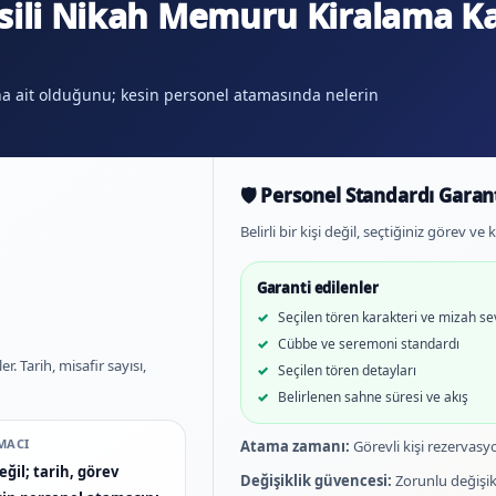
ili Nikah Memuru Kiralama K
na ait olduğunu; kesin personel atamasında nelerin
🛡️ Personel Standardı Garant
Belirli bir kişi değil, seçtiğiniz görev v
Garanti edilenler
Seçilen tören karakteri ve mizah se
Cübbe ve seremoni standardı
. Tarih, misafir sayısı,
Seçilen tören detayları
Belirlenen sahne süresi ve akış
MACI
Atama zamanı:
Görevli kişi rezervasy
ğil; tarih, görev
Değişiklik güvencesi:
Zorunlu değişik