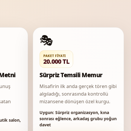
🎭
PAKET FIYATI
20.000 TL
Metni
Sürpriz Temsili Memur
kunuş
Misafirin ilk anda gerçek tören gibi
algıladığı, sonrasında kontrollü
şatan
mizansene dönüşen özel kurgu.
Uygun:
Sürpriz organizasyon, kına
sonrası eğlence, arkadaş grubu yoğun
utik salon,
davet