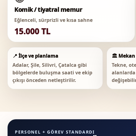
Komik / tiyatral memur
Eğlenceli, sürprizli ve kısa sahne
15.000 TL
📍 İlçe ve planlama
🏛️ Mekan 
Adalar, Şile, Silivri, Çatalca gibi
Tekne, ote
bölgelerde buluşma saati ve ekip
alanlarda 
çıkışı önceden netleştirilir.
değişebilir
PERSONEL + GÖREV STANDARDI