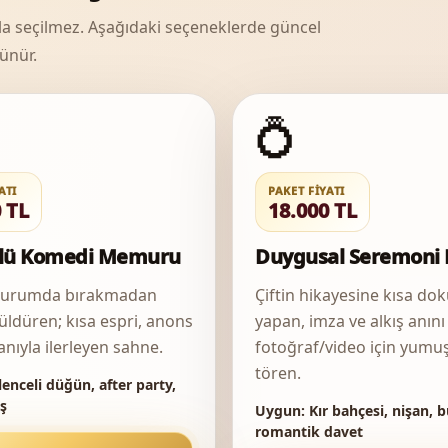
la seçilmez. Aşağıdaki seçeneklerde güncel
ünür.
💍
ATI
PAKET FIYATI
 TL
18.000 TL
llü Komedi Memuru
Duygusal Seremoni 
r durumda bırakmadan
Çiftin hikayesine kısa do
güldüren; kısa espri, anons
yapan, imza ve alkış anını
anıyla ilerleyen sahne.
fotoğraf/video için yumu
tören.
enceli düğün, after party,
ış
Uygun:
Kır bahçesi, nişan, b
romantik davet