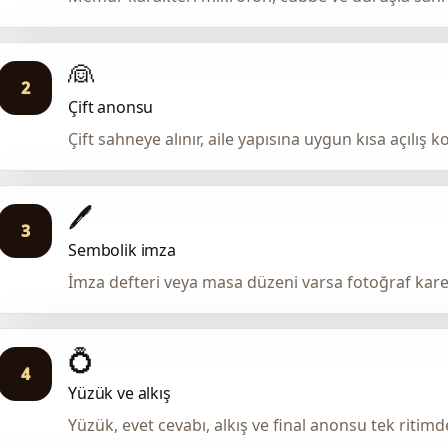
👰
2
Çift anonsu
Çift sahneye alınır, aile yapısına uygun kısa açılış k
🖊️
3
Sembolik imza
İmza defteri veya masa düzeni varsa fotoğraf kares
💍
4
Yüzük ve alkış
Yüzük, evet cevabı, alkış ve final anonsu tek ritimde