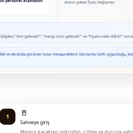
sin personel atamasını
atanır; paket fiyatı değişmez.
lgileri; “Kim gelecek?”, “Hangi ürün gelecek?” ve “Fiyata neler dâhil?” sorula
deli ve ekranda görünen tutar mesaja eklenir. Görüşme; tarih uygunluğu, ke
🚪
1
Sahneye giriş
Memur karakteri mikrofon, cübbe ve duruşla sahne