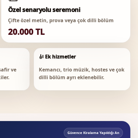
Özel senaryolu seremoni
Çifte özel metin, prova veya çok dilli bölüm
20.000 TL
🎻 Ek hizmetler
afir ve
Kemancı, trio müzik, hostes ve çok
iler.
dilli bölüm ayrı eklenebilir.
Güvence Kiralama Yapıldığı An