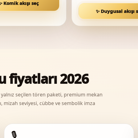
✨ Komik akışı seç
✨ Duygusal akışı 
 fiyatları 2026
mı yalnız seçilen tören paketi, premium mekan
yısı, mizah seviyesi, cübbe ve sembolik imza
🎙️