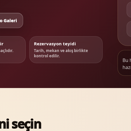
o Galeri
ir
Rezervasyon teyidi
çlıdır.
Tarih, mekan ve akış birlikte
kontrol edilir.
Bu 
hazı
i seçin