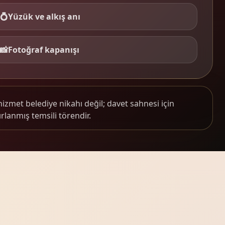
💍
Yüzük ve alkış anı
📸
Fotoğraf kapanışı
hizmet belediye nikahı değil; davet sahnesi için
rlanmış temsili törendir.