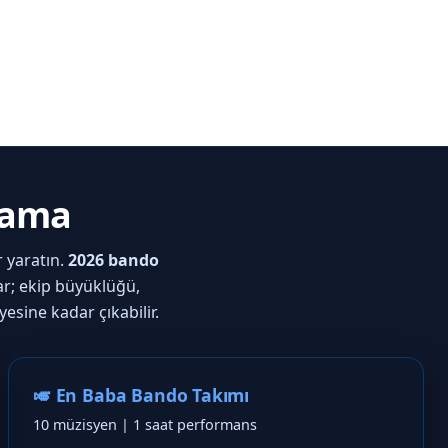
lama
 yaratın.
2026 bando
ar; ekip büyüklüğü,
sine kadar çıkabilir.
🎺 En Baba Bando Takımı
10 müzisyen | 1 saat performans