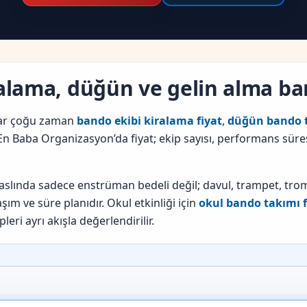
ralama, düğün ve gelin alma b
lar çoğu zaman
bando ekibi kiralama fiyat
,
düğün bando t
r. En Baba Organizasyon’da fiyat; ekip sayısı, performans sür
 aslında sadece enstrüman bedeli değil; davul, trampet, tro
ım ve süre planıdır. Okul etkinliği için
okul bando takımı f
eri ayrı akışla değerlendirilir.