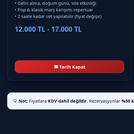
• Gelin alma, doğum günü, site etkinliği
• Pop & klasik marş karışımı repertuar
• 2 saate kadar set yapılabilir (fiyat değişir)
12.000 TL - 17.000 TL
📅
Tarih Kapat
💡
Not:
Fiyatlara
KDV dahil değildir
. Rezervasyonlar
%50 