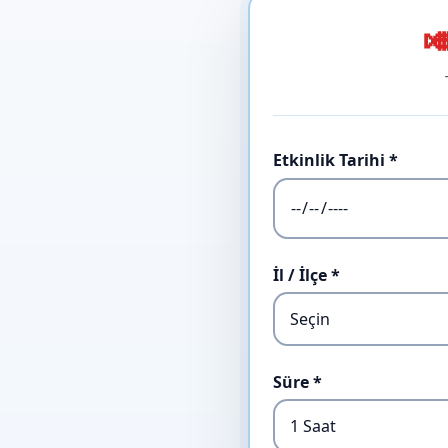

Etkinlik Tarihi *
İl / İlçe *
Süre *