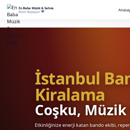
En Baba Müzik & Sahne
Anasay
Ritim Başlasın!
İstanbul Ba
Kiralama
Coşku, Müzik 
Etkinliğinize enerji katan bando ekibi, repe