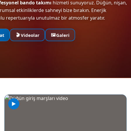
fesyonel bando takımı
hizmeti sunuyoruz. Düğün, nişan,
umsal etkinliklerde sahneyi bize bırakın. Enerjik
lu repertuarıyla unutulmaz bir atmosfer yaratır.
🎬
🖼️
at
Videolar
Galeri
▶