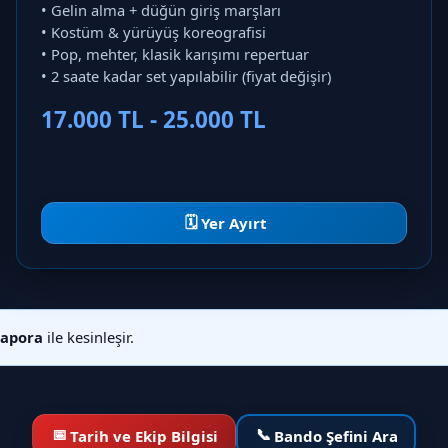
• Gelin alma + düğün giriş marşları
• Kostüm & yürüyüş koreografisi
• Pop, mehter, klasik karışımı repertuar
• 2 saate kadar set yapılabilir (fiyat değişir)
17.000 TL - 25.000 TL
🗓️
Yer Ayırt
kapora
ile kesinleşir.
📅
📞
Tarih ve Ekip Bilgisi
Bando Şefini Ara