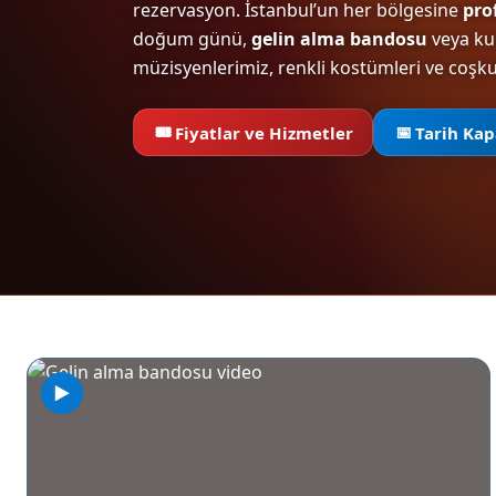
rezervasyon. İstanbul’un her bölgesine
pro
doğum günü,
gelin alma bandosu
veya kur
müzisyenlerimiz, renkli kostümleri ve coşku
🎟️
📅
Fiyatlar ve Hizmetler
Tarih Kap
▶