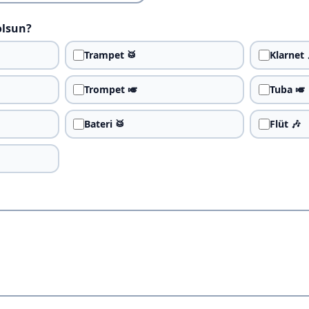
olsun?
Trampet 🥁
Klarnet 
Trompet 🎺
Tuba 🎺
Bateri 🥁
Flüt 🎶