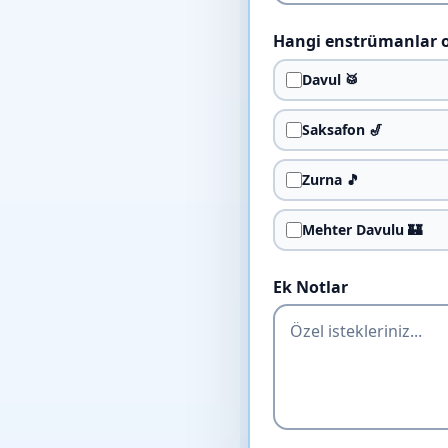
Hangi enstrümanlar 
Davul 🥁
Saksafon 🎷
Zurna 🎵
Mehter Davulu 🏰
Ek Notlar