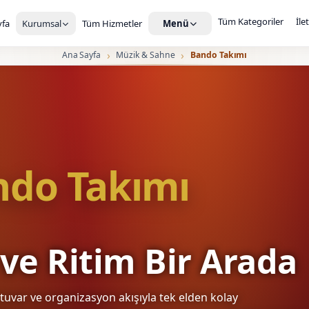
Tüm Kategoriler
İle
fa
Kurumsal
Tüm Hizmetler
Menü
Ana Sayfa
Müzik & Sahne
Bando Takımı
ndo Takımı
ve Ritim Bir Arada
rtuvar ve organizasyon akışıyla tek elden kolay