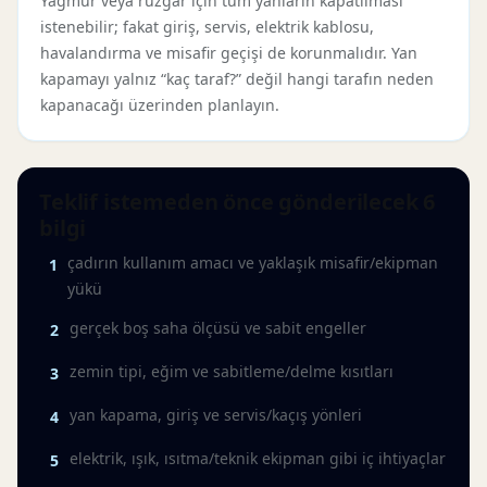
Yağmur veya rüzgâr için tüm yanların kapatılması
istenebilir; fakat giriş, servis, elektrik kablosu,
havalandırma ve misafir geçişi de korunmalıdır. Yan
kapamayı yalnız “kaç taraf?” değil hangi tarafın neden
kapanacağı üzerinden planlayın.
Teklif istemeden önce gönderilecek 6
bilgi
çadırın kullanım amacı ve yaklaşık misafir/ekipman
1
yükü
gerçek boş saha ölçüsü ve sabit engeller
2
zemin tipi, eğim ve sabitleme/delme kısıtları
3
yan kapama, giriş ve servis/kaçış yönleri
4
elektrik, ışık, ısıtma/teknik ekipman gibi iç ihtiyaçlar
5