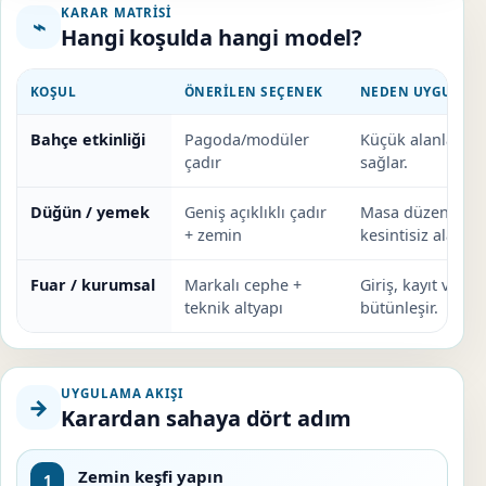
KARAR MATRISI
⌁
Hangi koşulda hangi model?
KOŞUL
ÖNERILEN SEÇENEK
NEDEN UYGUN?
Bahçe etkinliği
Pagoda/modüler
Küçük alanlarda
çadır
sağlar.
Düğün / yemek
Geniş açıklıklı çadır
Masa düzeni ve d
+ zemin
kesintisiz alan ol
Fuar / kurumsal
Markalı cephe +
Giriş, kayıt ve ele
teknik altyapı
bütünleşir.
UYGULAMA AKIŞI
→
Karardan sahaya dört adım
Zemin keşfi yapın
1