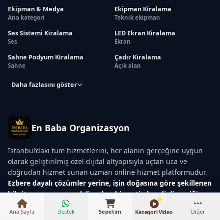
Ekipman & Medya
Ekipman Kiralama
Ana kategori
Teknik ekipman
Ses Sistemi Kiralama
LED Ekran Kiralama
Ses
Ekran
Sahne Podyum Kiralama
Çadır Kiralama
Sahne
Açık alan
Daha fazlasını göster
En Baba Organizasyon
İstanbul’daki tüm hizmetlerini, her alanın gerçeğine uygun
olarak geliştirilmiş özel dijital altyapısıyla uçtan uca ve
₺22.000 – ₺268.000
doğrudan hizmet sunan uzman online hizmet platformudur.
Ezbere dayalı çözümler yerine, işin doğasına göre şekillenen
hibrit operasyon modeli ve her hizmetin kendi dinamiğine
özel çalışma modeli uygular.
Ana Sayfa
Destek
Sepetim
Diğer
Kategori Video