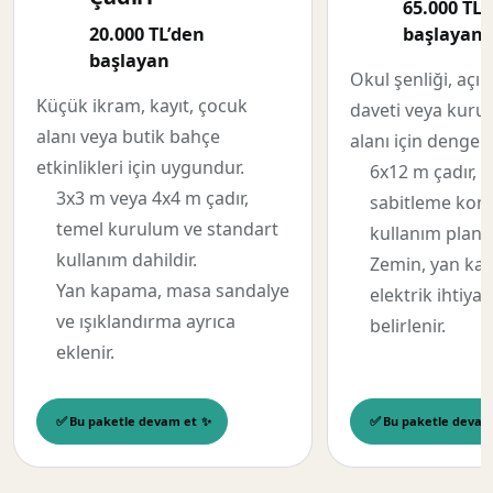
65.000 TL’
20.000 TL’den
başlayan
başlayan
Okul şenliği, açıl
Küçük ikram, kayıt, çocuk
daveti veya kuru
alanı veya butik bahçe
alanı için dengel
etkinlikleri için uygundur.
6x12 m çadır, 
3x3 m veya 4x4 m çadır,
sabitleme kont
temel kurulum ve standart
kullanım planı 
kullanım dahildir.
Zemin, yan ka
Yan kapama, masa sandalye
elektrik ihtiya
ve ışıklandırma ayrıca
belirlenir.
eklenir.
Bu paketle devam et
Bu paketle devam