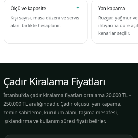
Ölçü ve kapasite
Yan kapama
Kişi sayısı, masa düzeni ve servis
Rüzgar, yağmur v
alanı birlikte hesaplanır.
ihtiyacına göre açı
kenarlar seçilir.
Çadır Kiralama Fiyatları
İstanbul’da çadır kiralama fiyatları ortalama 20.000 TL –
250.000 TL aralığındadır. Çadır ölçüsü, yan kapama,
zemin sabitleme, kurulum alanı, taşıma mesafesi,
ışıklandırma ve kullanım süresi fiyatı belirler.