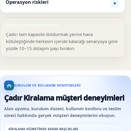
Operasyon riskleri
EN BABA OPERASYON NOTU
Çadırı tam kapasite doldurmak yerine hava
kötüleştiğinde herkesin içeride kalacağı senaryoya göre
yüzde 10–15 dolaşım payı bırakın.
KURULUM VE KULLANIM DENEYIMLERI
Çadır Kiralama müşteri deneyimleri
Alan uyumu, kurulum düzeni, kullanım konforu ve teslim
süreci hakkında gerçek müşteri deneyimlerini okuyun.
KIRALAMA HIZMETINDE KARAR BAŞLIKLARI