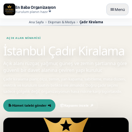
En Baba Organizasyon
Menü
Kurulum planın hazır
Ana Sayfa
Ekipman & Medya
Çadır Kiralama
İstanbul Çadır Kiralama
Açık alanı rüzgar, yağmur, güneş ve zemin şartlarına göre
güvenli bir davet alanına çeviren yapı kurulur.
Çadır kiralama planı; ölçü, zemin, yan kapama, sabitleme, masa düzeni,
elektrik ve kurulum saatini birlikte ele almalıdır. Doğru çadır seçimi
sadece gölgelik değil, organizasyonun hava riskine karşı sigortasıdır.
Hizmet talebi gönder
Kapsamı incele