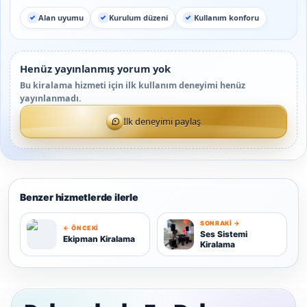
Alan uyumu
Kurulum düzeni
Kullanım konforu
Henüz yayınlanmış yorum yok
Bu kiralama hizmeti için ilk kullanım deneyimi henüz
yayınlanmadı.
İlk deneyimi paylaş
Benzer hizmetlerde ilerle
SONRAKI →
← ÖNCEKI
S
Ses Sistemi
Ekipman Kiralama
Kiralama
E