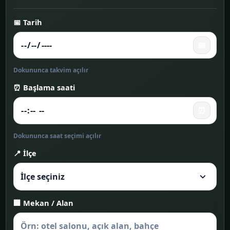
📅 Tarih
📅
Dokununca takvim açılır
⏰ Başlama saati
⏰
Dokununca saat seçimi açılır
📍 İlçe
🏢 Mekan / Alan