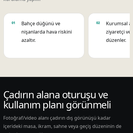
Bahçe düğünü ve
Kurumsal aç
nişanlarda hava riskini
ziyaretçi ve 
azaltır.
düzenler.
Çadırın alana oturuşu ve
kullanım planı görünmeli
Fotoğraf/video alanı çadırın dış görünüşü kadar
içerideki masa, ikram, sahne veya geçiş düzeninin de