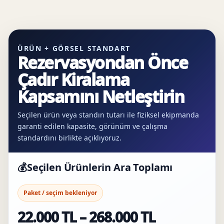
ÜRÜN + GÖRSEL STANDART
Rezervasyondan Önce
Çadır Kiralama
Kapsamını Netleştirin
Seçilen ürün veya standın tutarı ile fiziksel ekipmanda
garanti edilen kapasite, görünüm ve çalışma
standardını birlikte açıklıyoruz.
💰
Seçilen Ürünlerin Ara Toplamı
Paket / seçim bekleniyor
22.000 TL – 268.000 TL