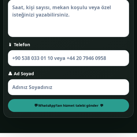
📱 Telefon
👤 Ad Soyad
WhatsApp’tan hizmet talebi gönder