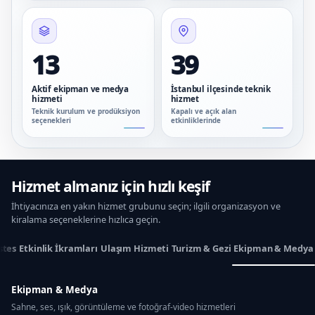
13
39
Aktif ekipman ve medya
İstanbul ilçesinde teknik
hizmeti
hizmet
Teknik kurulum ve prodüksiyon
Kapalı ve açık alan
seçenekleri
etkinliklerinde
Hizmet almanız için hızlı keşif
İhtiyacınıza en yakın hizmet grubunu seçin; ilgili organizasyon ve
kiralama seçeneklerine hızlıca geçin.
stes
Etkinlik İkramları
Ulaşım Hizmeti
Turizm & Gezi
Ekipman & Medya
Ekipman & Medya
Sahne, ses, ışık, görüntüleme ve fotoğraf-video hizmetleri