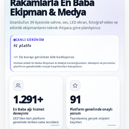
Rakamlarla En Baba
Ekipman & Medya
İstanbul’un 39 ilçesinde sahne, ses, LED ekran, fotoğraf-video ve
etkinlik ekipmanlarını teknik ihtiyaca göre planlıyoruz.
Güncel veriler: 1.291+ En Baba ağı hizmet deneyimi; 91 platform genelinde onay
CANLI GÖRÜNÜM
91 platform genelinde onaylı yorum
</>
Siz burayı görürken bile kodluyoruz.
Hizmet adedi En Baba Ekipman & Medya kataloğundan; deneyim ve yorumlar
platform genelindeki onaylı kayıtlardan hesaplanır.
1.291+
91
En Baba ağı hizmet
Platform genelinde onaylı
deneyimi
yorum
2021’den beri platform
Yayınlanmış gerçek müşteri
genelinde biriken saha tecrübesi
kayıtları