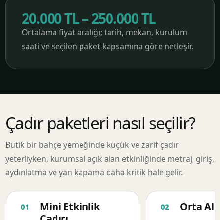
20.000 TL – 250.000 TL
Ortalama fiyat aralığı; tarih, mekan, kurulum
saati ve seçilen paket kapsamına göre netleşir.
Çadır paketleri nasıl seçilir?
Butik bir bahçe yemeğinde küçük ve zarif çadır
yeterliyken, kurumsal açık alan etkinliğinde metraj, giriş,
aydınlatma ve yan kapama daha kritik hale gelir.
Mini Etkinlik
Orta Ala
Çadırı