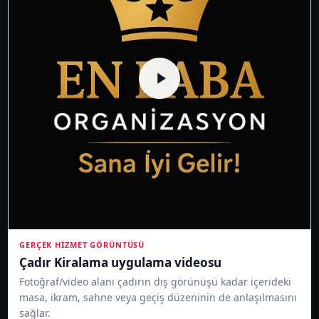
GERÇEK HIZMET GÖRÜNTÜSÜ
Çadır Kiralama uygulama videosu
Fotoğraf/video alanı çadırın dış görünüşü kadar içerideki
masa, ikram, sahne veya geçiş düzeninin de anlaşılmasını
sağlar.