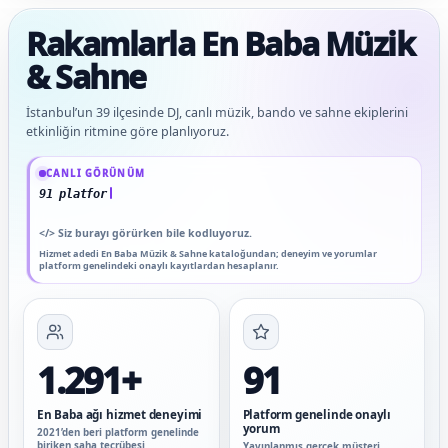
Rakamlarla En Baba Müzik
& Sahne
İstanbul’un 39 ilçesinde DJ, canlı müzik, bando ve sahne ekiplerini
etkinliğin ritmine göre planlıyoruz.
Güncel veriler: 1.291+ En Baba ağı hizmet deneyimi; 91 platform genelinde onaylı
CANLI GÖRÜNÜM
91 platform genelinde onaylı yo
</>
Siz burayı görürken bile kodluyoruz.
Hizmet adedi En Baba Müzik & Sahne kataloğundan; deneyim ve yorumlar
platform genelindeki onaylı kayıtlardan hesaplanır.
1.291+
91
En Baba ağı hizmet deneyimi
Platform genelinde onaylı
yorum
2021’den beri platform genelinde
biriken saha tecrübesi
Yayınlanmış gerçek müşteri