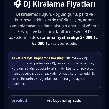
🎧 DJ Kiralama Fiyatları
DJ kiralama; düğün, doğum günü, parti ve
kurumsal etkinliklerde müzik akışını, anons
zamanlamasını ve dans pistinin enerjisini yönetir.
Ses, ışık ve kurulum dahil profesyonel DJ
paketlerimizde
ortalama fiyat aralığı 27.000 TL –
65.000 TL
seviyesindedir.
Teklifleri aynı kapsamda karşılaştırın:
Yalnızca DJ
performansı ile profesyonel DJ, ses sistemi, ışık, mikrofon,
kurulum-söküm ve etkinlik akışını birlikte içeren paket aynı
hizmet değildir. Düğün DJ, kadın DJ veya kurumsal etkinlik
DJ tercihi; tarih ve uygunluk durumuna göre ayrıca
planlanır.
Profesyonel DJ kiralama paket süreleri, kapsamları ve fiyatları
Profesyonel DJ Basic
DJ Türü
Süre
İçerik
Fiyat (TL)