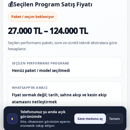
💰
Seçilen Program Satış Fiyatı
Paket / seçim bekleniyor
27.000 TL – 124.000 TL
Seçilen performans paketi, süre ve ücretli teknik ekstralara göre
hesaplanır.
SEÇILEN PERFORMANS PROGRAMI
Henüz paket / model seçilmedi
WHATSAPP’IN AMACI
Fiyat sormak değil; tarih, sahne akışı ve kesin ekip
atamasını netleştirmek
Telefonunuz şu anda açık
görünümde
◐
Gece modunu aç
Tamam
🛡️ Ekip ve Performans Standardı
Site, cihazınızın görünüm ayarını
otomatik takip ediyor.