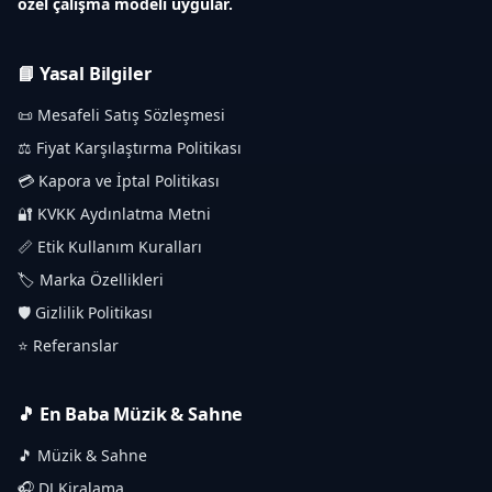
özel çalışma modeli uygular.
📘 Yasal Bilgiler
📜 Mesafeli Satış Sözleşmesi
⚖️ Fiyat Karşılaştırma Politikası
💳 Kapora ve İptal Politikası
🔐 KVKK Aydınlatma Metni
📏 Etik Kullanım Kuralları
🏷️ Marka Özellikleri
🛡️ Gizlilik Politikası
⭐ Referanslar
🎵 En Baba Müzik & Sahne
🎵 Müzik & Sahne
🎧 DJ Kiralama