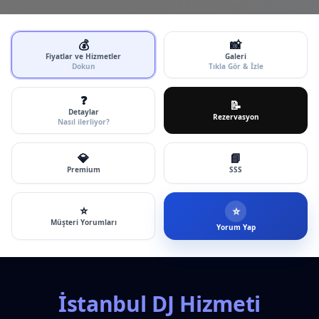
💰
📸
Fiyatlar ve Hizmetler
Galeri
Dokun
Tıkla Gör & İzle
❓
📝
Detaylar
Rezervasyon
Nasıl ilerliyor?
💎
📘
Premium
SSS
⭐
⭐
Müşteri Yorumları
Yorum Yap
İstanbul DJ Hizmeti