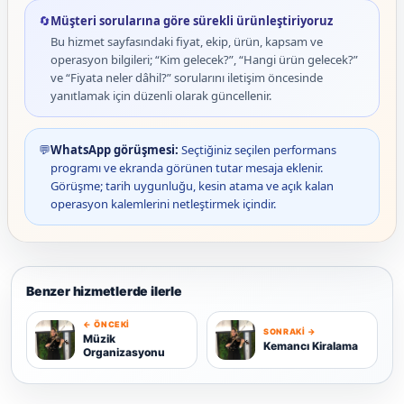
🔄
Müşteri sorularına göre sürekli ürünleştiriyoruz
Bu hizmet sayfasındaki fiyat, ekip, ürün, kapsam ve
operasyon bilgileri; “Kim gelecek?”, “Hangi ürün gelecek?”
ve “Fiyata neler dâhil?” sorularını iletişim öncesinde
yanıtlamak için düzenli olarak güncellenir.
💬
WhatsApp görüşmesi:
Seçtiğiniz seçilen performans
programı ve ekranda görünen tutar mesaja eklenir.
Görüşme; tarih uygunluğu, kesin atama ve açık kalan
operasyon kalemlerini netleştirmek içindir.
Benzer hizmetlerde ilerle
← ÖNCEKI
SONRAKI →
M
K
Müzik
Kemancı Kiralama
Organizasyonu