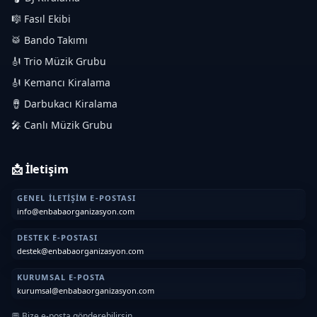
🎼 Fasıl Ekibi
🥁 Bando Takımı
🎻 Trio Müzik Grubu
🎻 Kemancı Kiralama
🪘 Darbukacı Kiralama
🎤 Canlı Müzik Grubu
📩 İletişim
GENEL İLETIŞIM E-POSTASI
info@enbabaorganizasyon.com
DESTEK E-POSTASI
destek@enbabaorganizasyon.com
KURUMSAL E-POSTA
kurumsal@enbabaorganizasyon.com
💬 Bize e-posta gönderebilirsin.