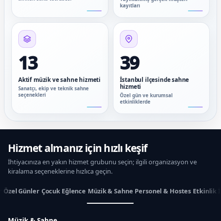
kayıtları
13
39
Aktif müzik ve sahne hizmeti
İstanbul ilçesinde sahne
hizmeti
Sanatçı, ekip ve teknik sahne
seçenekleri
Özel gün ve kurumsal
etkinliklerde
Hizmet almanız için hızlı keşif
İhtiyacınıza en yakın hizmet grubunu seçin; ilgili organizasyon ve
kiralama seçeneklerine hızlıca geçin.
r
Özel Günler
Çocuk Eğlence
Müzik & Sahne
Personel & Hostes
Etkinlik 
Müzik & Sahne