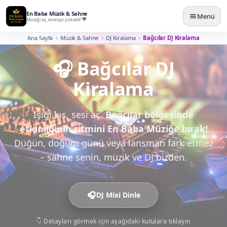
En Baba Müzik & Sahne
Menü
Müziği aç, enerjiyi yükselt!
Ana Sayfa
Müzik & Sahne
DJ Kiralama
Bağcılar DJ Kiralama
🎧 Bağcılar DJ
Kiralama
Işığı kıs, sesi aç.
Bağcılar bölgesinde
etkinliğinin ritmini En Baba Müziğe bırak!
Düğün, doğum günü veya lansman fark etmez
– sahne senin, müzik ve DJ bizden.
🎧
DJ Mixi Dinle
👇 Detayları görmek için aşağıdaki kutulara tıklayın