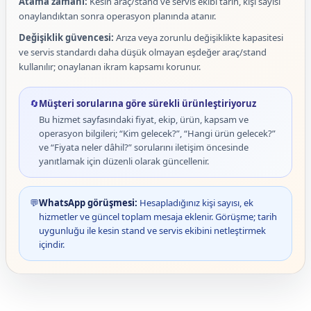
Atama zamanı:
Kesin araç/stand ve servis ekibi tarih, kişi sayısı
onaylandıktan sonra operasyon planında atanır.
Değişiklik güvencesi:
Arıza veya zorunlu değişiklikte kapasitesi
ve servis standardı daha düşük olmayan eşdeğer araç/stand
kullanılır; onaylanan ikram kapsamı korunur.
🔄
Müşteri sorularına göre sürekli ürünleştiriyoruz
Bu hizmet sayfasındaki fiyat, ekip, ürün, kapsam ve
operasyon bilgileri; “Kim gelecek?”, “Hangi ürün gelecek?”
ve “Fiyata neler dâhil?” sorularını iletişim öncesinde
yanıtlamak için düzenli olarak güncellenir.
💬
WhatsApp görüşmesi:
Hesapladığınız kişi sayısı, ek
hizmetler ve güncel toplam mesaja eklenir. Görüşme; tarih
uygunluğu ile kesin stand ve servis ekibini netleştirmek
içindir.