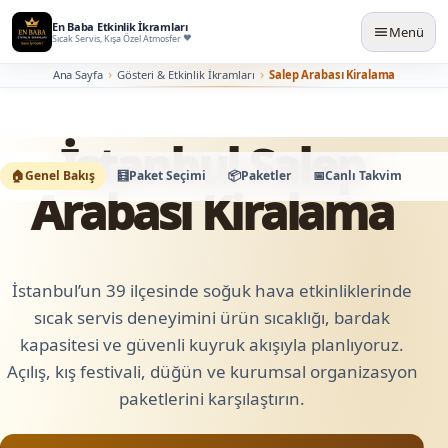
En Baba Etkinlik İkramları
Menü
Sıcak Servis, Kışa Özel Atmosfer
Ana Sayfa
Gösteri & Etkinlik İkramları
Salep Arabası Kiralama
İstanbul Salep
🏠
Genel Bakış
🧮
Paket Seçimi
📦
Paketler
📅
Canlı Takvim
🛠️
K
Arabası Kiralama
İstanbul’un 39 ilçesinde soğuk hava etkinliklerinde
sıcak servis deneyimini ürün sıcaklığı, bardak
kapasitesi ve güvenli kuyruk akışıyla planlıyoruz.
Açılış, kış festivali, düğün ve kurumsal organizasyon
paketlerini karşılaştırın.