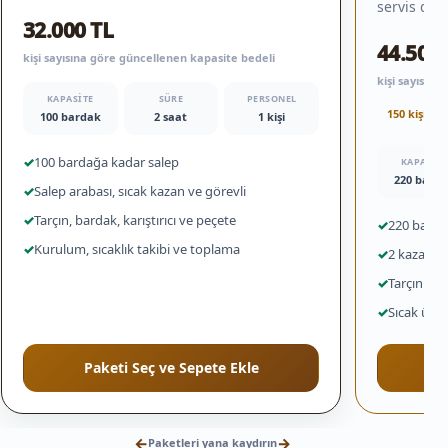
servis düz
32.000 TL
44.500 
kişi sayısına göre güncellenen kapasite bedeli
kişi sayısın
KAPASITE
SÜRE
PERSONEL
150 kişi iç
100 bardak
2 saat
1 kişi
✓
100 bardağa kadar salep
KAPASITE
220 bard
✓
Salep arabası, sıcak kazan ve görevli
✓
Tarçın, bardak, karıştırıcı ve peçete
✓
220 bardağ
✓
Kurulum, sıcaklık takibi ve toplama
✓
2 kazan ve
✓
Tarçın ile
✓
Sıcak ürün
Paketi Seç ve Sepete Ekle
←
→
Paketleri yana kaydırın