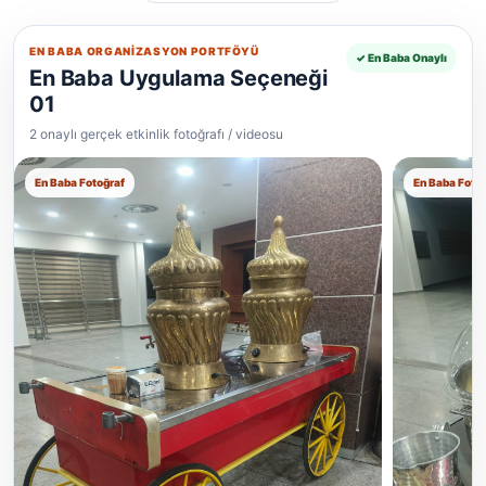
EN BABA ORGANIZASYON PORTFÖYÜ
✓ En Baba Onaylı
En Baba Uygulama Seçeneği
01
2 onaylı gerçek etkinlik fotoğrafı / videosu
En Baba Fotoğraf
En Baba Foto