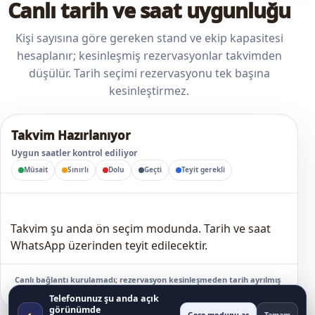
Canlı tarih ve saat uygunluğu
Kişi sayısına göre gereken stand ve ekip kapasitesi
hesaplanır; kesinleşmiş rezervasyonlar takvimden
düşülür. Tarih seçimi rezervasyonu tek başına
kesinleştirmez.
Takvim Hazırlanıyor
Uygun saatler kontrol ediliyor
Müsait
Sınırlı
Dolu
Geçti
Teyit gerekli
Takvim şu anda ön seçim modunda. Tarih ve saat
WhatsApp üzerinden teyit edilecektir.
Canlı bağlantı kurulamadı; rezervasyon kesinleşmeden tarih ayrılmış
sayılmaz.
Telefonunuz şu anda açık
görünümde
◐