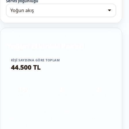
Servis yoğunluğu
ÖNERILEN BAŞLANGIÇ PAKETI
Yoğun Etkinlik Paketi
KIŞI SAYISINA GÖRE TOPLAM
44.500 TL
150
2
2
bardak
istasyon
personel
150 kişi için Yoğun Etkinlik Paketi kapasite
kademesi hesaplandı; kişi sayısı yükseldikçe
toplam da kademeli artar.