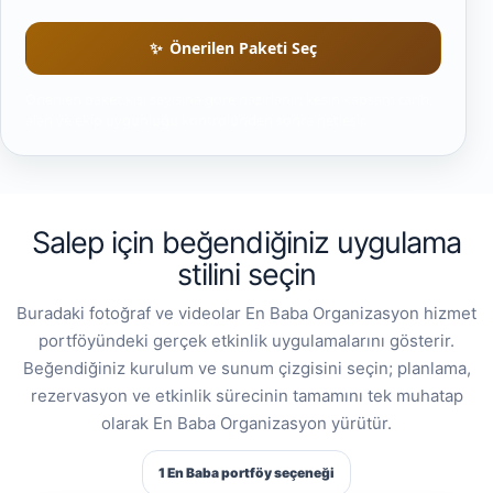
Önerilen Paketi Seç
Önerilen paket kişi sayısına göre hazırlanır; kesin kapsam tarih,
alan ve ekip uygunluğu kontrolünden sonra netleşir.
Salep için beğendiğiniz uygulama
stilini seçin
Buradaki fotoğraf ve videolar En Baba Organizasyon hizmet
portföyündeki gerçek etkinlik uygulamalarını gösterir.
Beğendiğiniz kurulum ve sunum çizgisini seçin; planlama,
rezervasyon ve etkinlik sürecinin tamamını tek muhatap
olarak En Baba Organizasyon yürütür.
1 En Baba portföy seçeneği