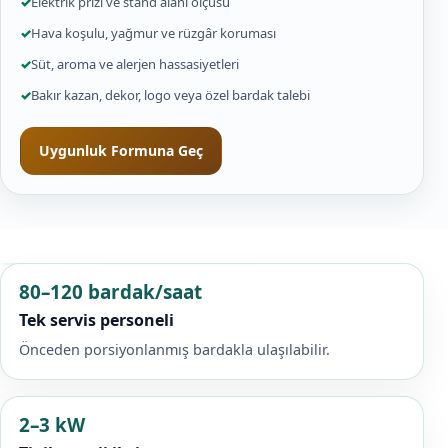
✓
Elektrik prizi ve stand alanı ölçüsü
✓
Hava koşulu, yağmur ve rüzgâr koruması
✓
Süt, aroma ve alerjen hassasiyetleri
✓
Bakır kazan, dekor, logo veya özel bardak talebi
Uygunluk Formuna Geç
80–120 bardak/saat
Tek servis personeli
Önceden porsiyonlanmış bardakla ulaşılabilir.
2–3 kW