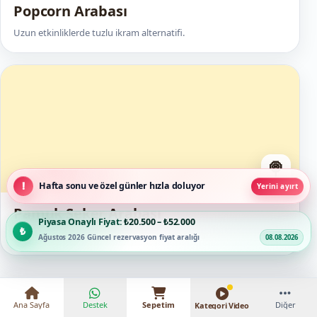
Popcorn Arabası
Uzun etkinliklerde tuzlu ikram alternatifi.
🍭
Hafta sonu ve özel günler hızla doluyor
Yerini ayırt
Pamuk Şeker Arabası
Piyasa Onaylı Fiyat:
₺20.500 – ₺52.000
Çocuk misafirler için renkli canlı üretim noktası.
Ağustos 2026 Güncel rezervasyon fiyat aralığı
08.08.2026
Ana Sayfa
Destek
Sepetim
Diğer
Kategori Video