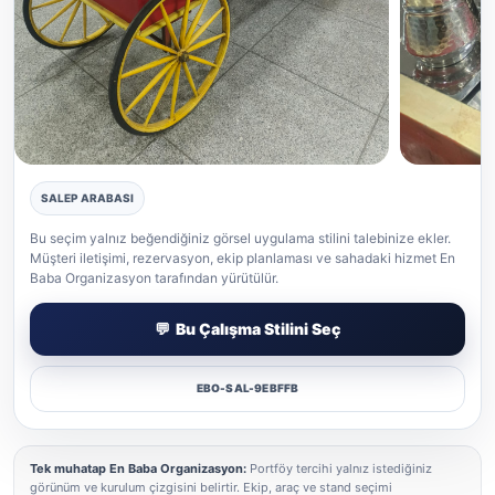
SALEP ARABASI
Salep gerçek etkinlik uygulaması
Salep gerçek
Bu seçim yalnız beğendiğiniz görsel uygulama stilini talebinize ekler.
Müşteri iletişimi, rezervasyon, ekip planlaması ve sahadaki hizmet En
Baba Organizasyon tarafından yürütülür.
Bu Çalışma Stilini Seç
EBO-SAL-9EBFFB
Tek muhatap En Baba Organizasyon:
Portföy tercihi yalnız istediğiniz
görünüm ve kurulum çizgisini belirtir. Ekip, araç ve stand seçimi