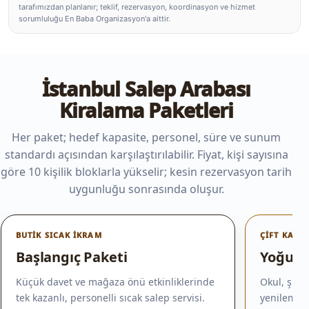
tarafımızdan planlanır; teklif, rezervasyon, koordinasyon ve hizmet
sorumluluğu En Baba Organizasyon'a aittir.
İstanbul Salep Arabası
Kiralama Paketleri
Her paket; hedef kapasite, personel, süre ve sunum
standardı açısından karşılaştırılabilir. Fiyat, kişi sayısına
göre 10 kişilik bloklarla yükselir; kesin rezervasyon tarih
uygunluğu sonrasında oluşur.
BUTIK SICAK İKRAM
ÇIFT KAZAN
Başlangıç Paketi
Yoğun E
Küçük davet ve mağaza önü etkinliklerinde
Okul, şirk
tek kazanlı, personelli sıcak salep servisi.
yenilemesi