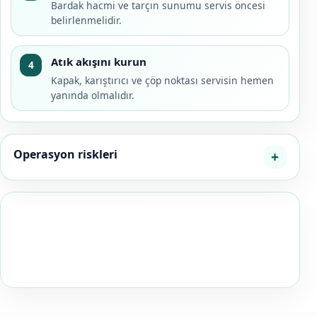
Bardak hacmi ve tarçın sunumu servis öncesi
belirlenmelidir.
Atık akışını kurun
4
Kapak, karıştırıcı ve çöp noktası servisin hemen
yanında olmalıdır.
Operasyon riskleri
EN BABA OPERASYON NOTU
Kişi sayısını doğrudan bardak sayısına çevirmeyin; kış
etkinliklerinde tüketim oranı saat, hava sıcaklığı ve
menüdeki diğer sıcak içeceklere göre değişir.