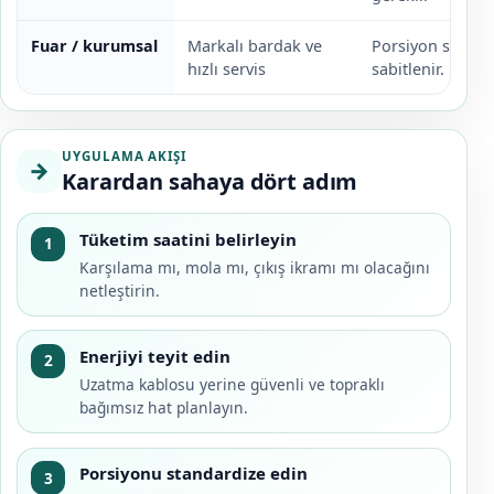
Fuar / kurumsal
Markalı bardak ve
Porsiyon standa
hızlı servis
sabitlenir.
UYGULAMA AKIŞI
→
Karardan sahaya dört adım
Tüketim saatini belirleyin
1
Karşılama mı, mola mı, çıkış ikramı mı olacağını
netleştirin.
Enerjiyi teyit edin
2
Uzatma kablosu yerine güvenli ve topraklı
bağımsız hat planlayın.
Porsiyonu standardize edin
3