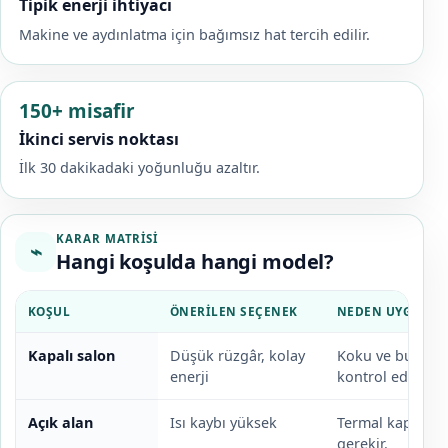
Tipik enerji ihtiyacı
Makine ve aydınlatma için bağımsız hat tercih edilir.
150+ misafir
İkinci servis noktası
İlk 30 dakikadaki yoğunluğu azaltır.
KARAR MATRISI
⌁
Hangi koşulda hangi model?
KOŞUL
ÖNERILEN SEÇENEK
NEDEN UYGUN?
Kapalı salon
Düşük rüzgâr, kolay
Koku ve buhar i
enerji
kontrol edilir.
Açık alan
Isı kaybı yüksek
Termal kapak ve
gerekir.