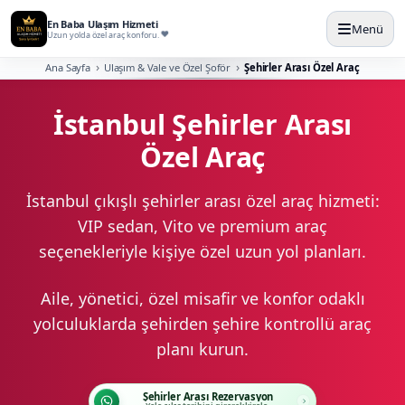
En Baba Ulaşım Hizmeti
Menü
Uzun yolda özel araç konforu.
Ana Sayfa
Ulaşım & Vale ve Özel Şoför
Şehirler Arası Özel Araç
İstanbul Şehirler Arası
Özel Araç
İstanbul çıkışlı şehirler arası özel araç hizmeti:
VIP sedan, Vito ve premium araç
seçenekleriyle kişiye özel uzun yol planları.
Aile, yönetici, özel misafir ve konfor odaklı
yolculuklarda şehirden şehire kontrollü araç
planı kurun.
Şehirler Arası Rezervasyon