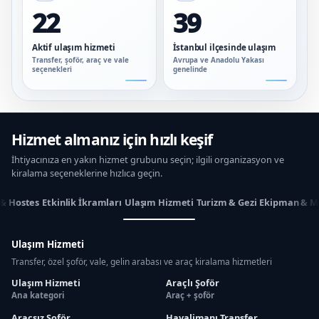
22
39
Aktif ulaşım hizmeti
İstanbul ilçesinde ulaşım
Transfer, şoför, araç ve vale
Avrupa ve Anadolu Yakası
seçenekleri
genelinde
Hizmet almanız için hızlı keşif
İhtiyacınıza en yakın hizmet grubunu seçin; ilgili organizasyon ve
kiralama seçeneklerine hızlıca geçin.
 & Hostes
Etkinlik İkramları
Ulaşım Hizmeti
Turizm & Gezi
Ekipman & M
Ulaşım Hizmeti
Transfer, özel şoför, vale, gelin arabası ve araç kiralama hizmetleri
Ulaşım Hizmeti
Araçlı Şoför
Ana kategori
Araç + şoför
Araçsız Şoför
Havalimanı Transfer