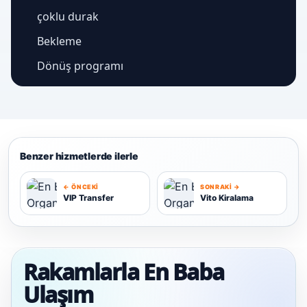
çoklu durak
Bekleme
Dönüş programı
Benzer hizmetlerde ilerle
← ÖNCEKI
SONRAKI →
VIP Transfer
Vito Kiralama
V
V
Rakamlarla En Baba
Ulaşım