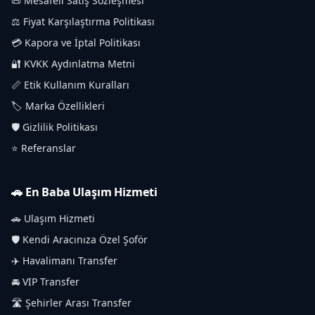
📜 Mesafeli Satış Sözleşmesi
⚖️ Fiyat Karşılaştırma Politikası
💳 Kapora ve İptal Politikası
🔐 KVKK Aydınlatma Metni
📏 Etik Kullanım Kuralları
🏷️ Marka Özellikleri
🛡️ Gizlilik Politikası
⭐ Referanslar
🚗 En Baba Ulaşım Hizmeti
🚗 Ulaşım Hizmeti
🛡️ Kendi Aracınıza Özel Şoför
✈️ Havalimanı Transfer
🚘 VIP Transfer
🛣️ Şehirler Arası Transfer