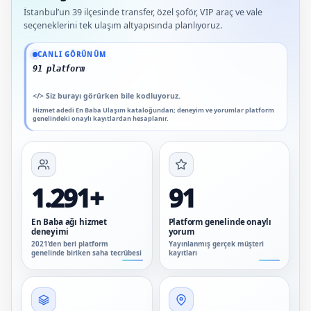
İstanbul’un 39 ilçesinde transfer, özel şoför, VIP araç ve vale
seçeneklerini tek ulaşım altyapısında planlıyoruz.
Güncel veriler: 1.291+ En Baba ağı hizmet deneyimi; 91 platform genelinde onaylı
CANLI GÖRÜNÜM
91 platform genelinde onaylı yo
</>
Siz burayı görürken bile kodluyoruz.
Hizmet adedi En Baba Ulaşım kataloğundan; deneyim ve yorumlar platform
genelindeki onaylı kayıtlardan hesaplanır.
1.291+
91
En Baba ağı hizmet
Platform genelinde onaylı
deneyimi
yorum
2021’den beri platform
Yayınlanmış gerçek müşteri
genelinde biriken saha tecrübesi
kayıtları