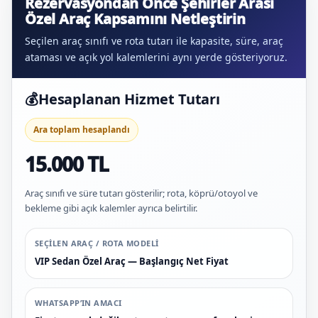
Rezervasyondan Önce Şehirler Arası
Özel Araç Kapsamını Netleştirin
Seçilen araç sınıfı ve rota tutarı ile kapasite, süre, araç
ataması ve açık yol kalemlerini aynı yerde gösteriyoruz.
💰
Hesaplanan Hizmet Tutarı
Ara toplam hesaplandı
15.000 TL
Araç sınıfı ve süre tutarı gösterilir; rota, köprü/otoyol ve
bekleme gibi açık kalemler ayrıca belirtilir.
SEÇILEN ARAÇ / ROTA MODELI
VIP Sedan Özel Araç — Başlangıç Net Fiyat
WHATSAPP’IN AMACI