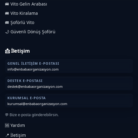
🚐 Vito Gelin Arabası
🚐 Vito Kiralama
🚐 Şoförlü Vito
🌙 Güvenli Dönüş Şoförü
📩 İletişim
GENEL İLETIŞIM E-POSTASI
info@enbabaorganizasyon.com
DESTEK E-POSTASI
destek@enbabaorganizasyon.com
KURUMSAL E-POSTA
kurumsal@enbabaorganizasyon.com
💬 Bize e-posta gönderebilirsin.
🆘 Yardım
📍 İletişim