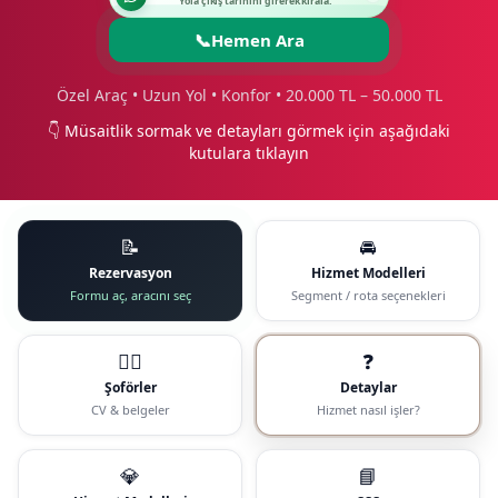
Yola çıkış tarihini girerek kirala.
📞
Hemen Ara
Özel Araç • Uzun Yol • Konfor • 20.000 TL – 50.000 TL
👇 Müsaitlik sormak ve detayları görmek için aşağıdaki
kutulara tıklayın
📝
🚘
Rezervasyon
Hizmet Modelleri
Formu aç, aracını seç
Segment / rota seçenekleri
🧑‍✈️
❓
Şoförler
Detaylar
CV & belgeler
Hizmet nasıl işler?
💎
📘