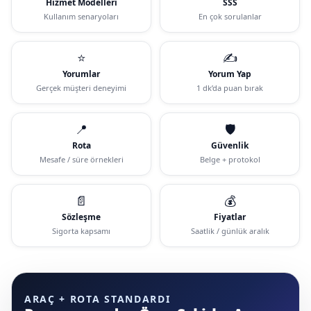
Hizmet Modelleri
SSS
Kullanım senaryoları
En çok sorulanlar
⭐
✍️
Yorumlar
Yorum Yap
Gerçek müşteri deneyimi
1 dk’da puan bırak
📍
🛡️
Rota
Güvenlik
Mesafe / süre örnekleri
Belge + protokol
📄
💰
Sözleşme
Fiyatlar
Sigorta kapsamı
Saatlik / günlük aralık
ARAÇ + ROTA STANDARDI