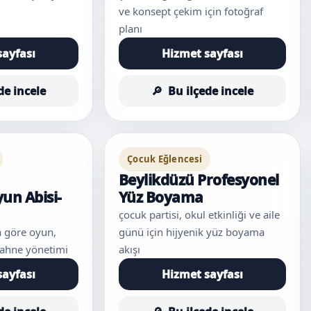
ve konsept çekim için fotoğraf
planı
sayfası
Hizmet sayfası
de incele
Bu ilçede incele
Çocuk Eğlencesi
Beylikdüzü Profesyonel
un Abisi-
Yüz Boyama
çocuk partisi, okul etkinliği ve aile
 göre oyun,
günü için hijyenik yüz boyama
sahne yönetimi
akışı
sayfası
Hizmet sayfası