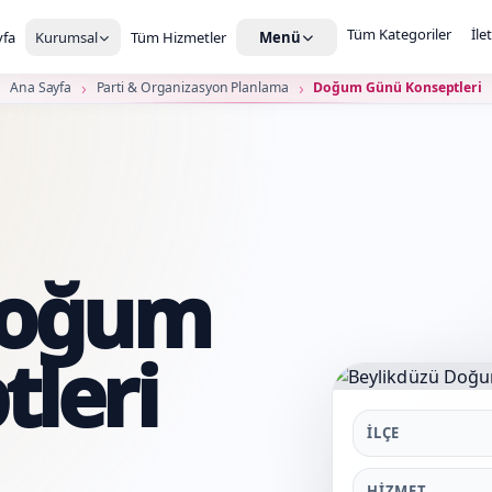
Tüm Kategoriler
İle
fa
Kurumsal
Tüm Hizmetler
Menü
Ana Sayfa
Parti & Organizasyon Planlama
Doğum Günü Konseptleri
Doğum
leri
İLÇE
HIZMET