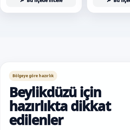
Bu ilçede incele
Bu ilçe
Bölgeye göre hazırlık
Beylikdüzü için
hazırlıkta dikkat
edilenler