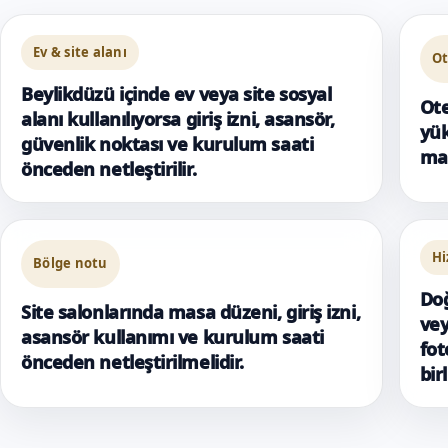
Ev & site alanı
Ot
Beylikdüzü içinde ev veya site sosyal
Ote
alanı kullanılıyorsa giriş izni, asansör,
yük
güvenlik noktası ve kurulum saati
mas
önceden netleştirilir.
Hi
Bölge notu
Doğ
Site salonlarında masa düzeni, giriş izni,
vey
asansör kullanımı ve kurulum saati
fot
önceden netleştirilmelidir.
bir