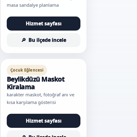
masa sandalye planlama
Hizmet sayfası
Bu ilçede incele
Çocuk Eğlencesi
Beylikdüzü Maskot
Kiralama
karakter maskot, fotoğraf anı ve
kısa karşılama gösterisi
Hizmet sayfası