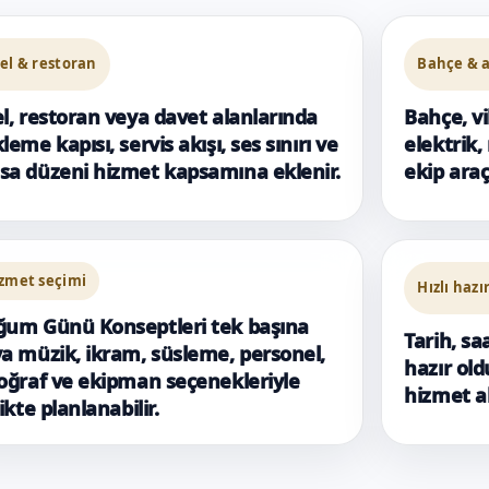
el & restoran
Bahçe & a
l, restoran veya davet alanlarında
Bahçe, vi
leme kapısı, servis akışı, ses sınırı ve
elektrik,
a düzeni hizmet kapsamına eklenir.
ekip araç
zmet seçimi
Hızlı hazı
um Günü Konseptleri tek başına
Tarih, sa
a müzik, ikram, süsleme, personel,
hazır ol
oğraf ve ekipman seçenekleriyle
hizmet ak
likte planlanabilir.