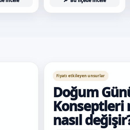
de incele
Bu ilçede incele
Fiyatı etkileyen unsurlar
Doğum Gün
Konseptleri 
nasıl değişir