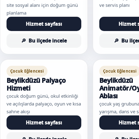
site sosyal alanı için doğum günü
ve servis planı
planlama
Hizmet sayfası
Hizmet 
Bu ilçede incele
Bu ilçe
Çocuk Eğlencesi
Çocuk Eğlencesi
Beylikdüzü Palyaço
Beylikdüzü
Hizmeti
Animatör/Oy
Ablası
çocuk doğum günü, okul etkinliği
ve açılışlarda palyaço, oyun ve kısa
çocuk yaş grubuna
sahne akışı
yarışma, dans ve 
Hizmet sayfası
Hizmet 