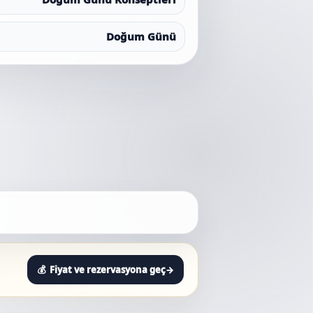
Doğum Günü
Fiyat ve rezervasyona geç
→