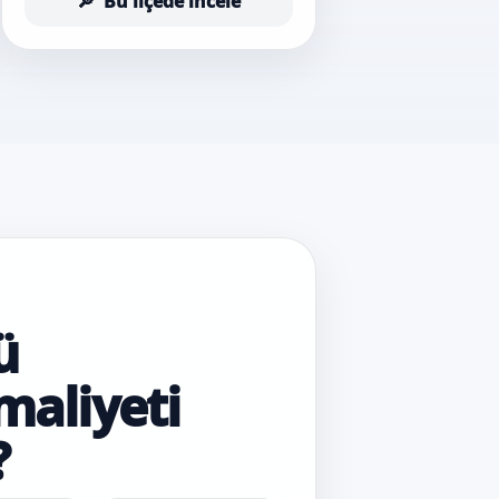
Bu ilçede incele
ü
maliyeti
?