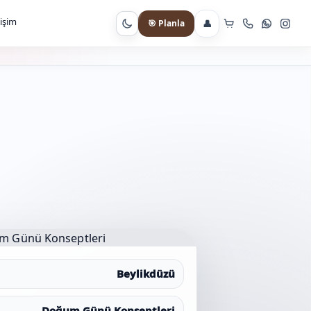
tişim
👤
🎯 Planla
Gece moduna geç
Beylikdüzü
Doğum Günü Konseptleri