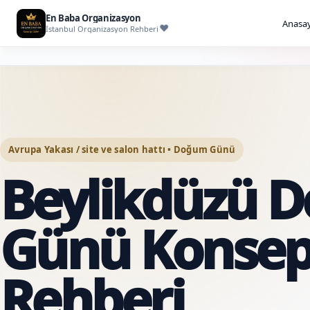
En Baba Organizasyon
Anasay
İstanbul Organizasyon Rehberi
Avrupa Yakası / site ve salon hattı • Doğum Günü
Beylikdüzü 
Günü Konsept
Rehberi