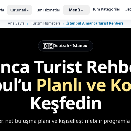
Tüm Kategoriler
İle
fa
Kurumsal
Tüm Hizmetler
Menü
Ana Sayfa
Turizm Hizmetleri
İstanbul Almanca Turist Rehberi
🇩🇪
Deutsch • Istanbul
ca Turist Rehbe
bul’u
Planlı ve K
Keşfedin
er, net buluşma planı ve kişiselleştirilebilir programl