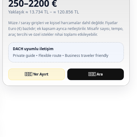
250–2200 €
Yaklaşık ≈ 13.734 TL – ≈ 120.856 TL
Müze / saray girişleri ve kişisel harcamalar dahil değildir. Fiyatlar
Euro (€) bazlıdır; ek kapsam ayrıca netleştirilir. Misafir sayısı, tempo,
araç tercihi ve özel istekler nihai toplamı etkileyebilir.
DACH uyumlu iletişim
Private guide • Flexible route • Business traveler friendly
🇩🇪 Yer Ayırt
🇩🇪 Ara