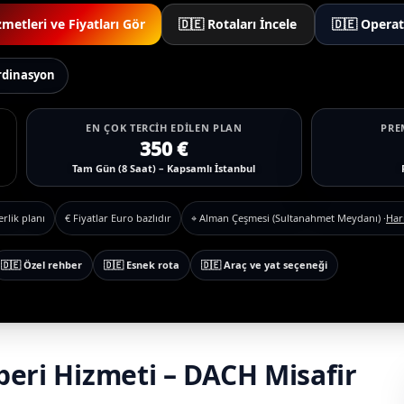
zmetleri ve Fiyatları Gör
🇩🇪 Rotaları İncele
🇩🇪 Opera
ordinasyon
EN ÇOK TERCIH EDILEN PLAN
PRE
350 €
Tam Gün (8 Saat) – Kapsamlı İstanbul
rlik planı
€ Fiyatlar Euro bazlıdır
⌖ Alman Çeşmesi (Sultanahmet Meydanı) ·
Har
🇩🇪 Özel rehber
🇩🇪 Esnek rota
🇩🇪 Araç ve yat seçeneği
beri Hizmeti – DACH Misafir