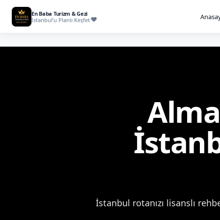
En Baba Turizm & Gezi
Anasay
İstanbul’u Planlı Keşfet
Alman
İstan
İstanbul rotanızı lisanslı rehb