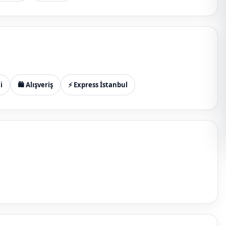
i
🛍️ Alışveriş
⚡ Express İstanbul