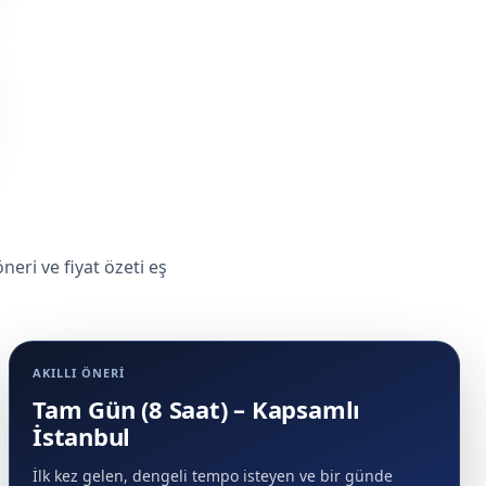
eri ve fiyat özeti eş
AKILLI ÖNERI
Tam Gün (8 Saat) – Kapsamlı
İstanbul
İlk kez gelen, dengeli tempo isteyen ve bir günde