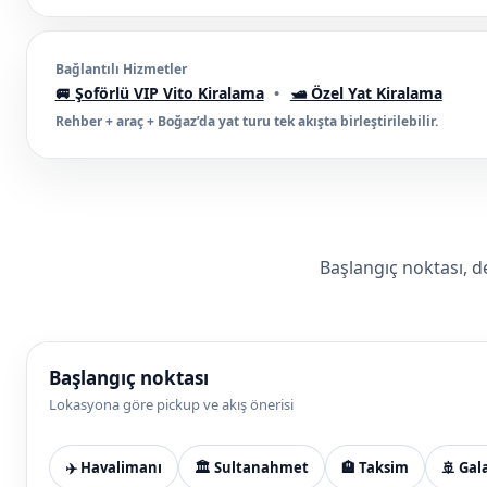
Bağlantılı Hizmetler
🚐 Şoförlü VIP Vito Kiralama
•
🛥️ Özel Yat Kiralama
Rehber + araç + Boğaz’da yat turu tek akışta birleştirilebilir.
Başlangıç noktası, d
Başlangıç noktası
Lokasyona göre pickup ve akış önerisi
✈️ Havalimanı
🏛️ Sultanahmet
🏨 Taksim
🚢 Gal