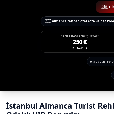
🇩🇪 Hi
🇩🇪 Almanca rehber, özel rota ve net ko
CANLI BAŞLANGIÇ FIYATI
250 €
≈ 13.734 TL
★ 5,0 puanlı rehbe
İstanbul Almanca Turist Reh