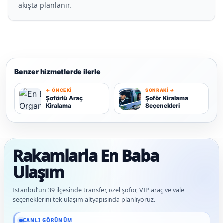
akışta planlanır.
Benzer hizmetlerde ilerle
← ÖNCEKI
SONRAKI →
Ş
Şoförlü Araç
Şoför Kiralama
Kiralama
Seçenekleri
Ş
Rakamlarla En Baba
Ulaşım
İstanbul’un 39 ilçesinde transfer, özel şoför, VIP araç ve vale
seçeneklerini tek ulaşım altyapısında planlıyoruz.
Güncel veriler: 1.291+ En Baba ağı hizmet deneyimi; 91 platform genelinde onaylı 
CANLI GÖRÜNÜM