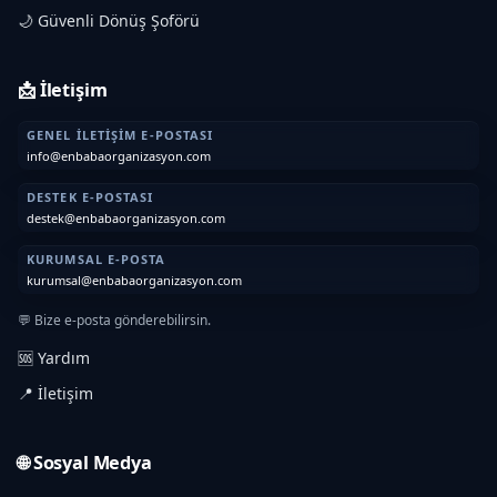
🌙 Güvenli Dönüş Şoförü
📩 İletişim
GENEL İLETIŞIM E-POSTASI
info@enbabaorganizasyon.com
DESTEK E-POSTASI
destek@enbabaorganizasyon.com
KURUMSAL E-POSTA
kurumsal@enbabaorganizasyon.com
💬 Bize e-posta gönderebilirsin.
🆘 Yardım
📍 İletişim
🌐 Sosyal Medya