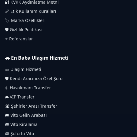
🔐 KVKK Aydınlatma Metni
📏 Etik Kullanım Kuralları
🏷️ Marka Özellikleri
🛡️ Gizlilik Politikası
⭐ Referanslar
🚗 En Baba Ulaşım Hizmeti
🚗 Ulaşım Hizmeti
🛡️ Kendi Aracınıza Özel Şoför
✈️ Havalimanı Transfer
🚘 VIP Transfer
🛣️ Şehirler Arası Transfer
🚐 Vito Gelin Arabası
🚐 Vito Kiralama
🚐 Şoförlü Vito