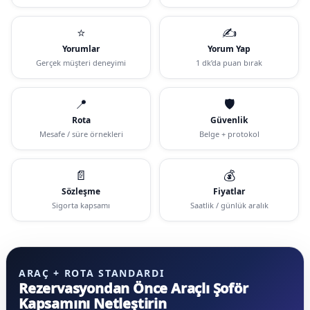
⭐
✍️
Yorumlar
Yorum Yap
Gerçek müşteri deneyimi
1 dk’da puan bırak
📍
🛡️
Rota
Güvenlik
Mesafe / süre örnekleri
Belge + protokol
📄
💰
Sözleşme
Fiyatlar
Sigorta kapsamı
Saatlik / günlük aralık
ARAÇ + ROTA STANDARDI
Rezervasyondan Önce Araçlı Şoför
Kapsamını Netleştirin