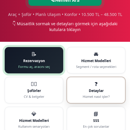
Araç + Şoför • Planlı Ulaşım • Konfor • 10.500 TL – 48.500 TL
👇 Müsaitlik sormak ve detayları görmek için aşağıdaki
kutulara tıklayın
📝
🚘
Rezervasyon
Hizmet Modelleri
Formu aç, aracını seç
Segment / rota seçenekleri
🧑‍✈️
❓
Şoförler
Detaylar
CV & belgeler
Hizmet nasıl işler?
💎
📘
Hizmet Modelleri
SSS
Kullanım senaryoları
En çok sorulanlar