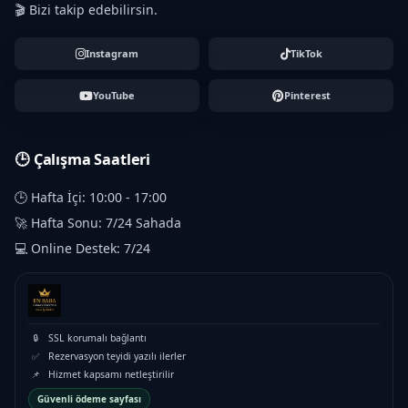
🎬 Bizi takip edebilirsin.
Instagram
TikTok
YouTube
Pinterest
🕒 Çalışma Saatleri
🕒 Hafta İçi: 10:00 - 17:00
🚀 Hafta Sonu: 7/24 Sahada
💻 Online Destek: 7/24
🔒
SSL korumalı bağlantı
✅
Rezervasyon teyidi yazılı ilerler
📌
Hizmet kapsamı netleştirilir
Güvenli ödeme sayfası