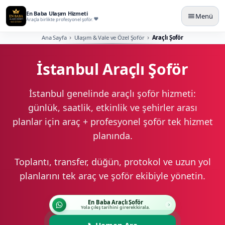
En Baba Ulaşım Hizmeti
Menü
Araçla birlikte profesyonel şoför.
Ana Sayfa
Ulaşım & Vale ve Özel Şoför
Araçlı Şoför
İstanbul Araçlı Şoför
İstanbul genelinde araçlı şoför hizmeti:
günlük, saatlik, etkinlik ve şehirler arası
planlar için araç + profesyonel şoför tek hizmet
planında.
Toplantı, transfer, düğün, protokol ve uzun yol
planlarını tek araç ve şoför ekibiyle yönetin.
En Baba Araçlı Şoför
Yola çıkış tarihini girerek kirala.
📞
Hemen Ara