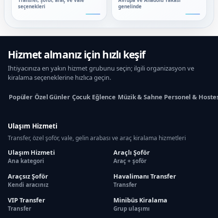
Transfer, şoför, araç ve vale
Avrupa ve Anadolu Yakası
seçenekleri
genelinde
Hizmet almanız için hızlı keşif
İhtiyacınıza en yakın hizmet grubunu seçin; ilgili organizasyon ve
kiralama seçeneklerine hızlıca geçin.
Popüler
Özel Günler
Çocuk Eğlence
Müzik & Sahne
Personel & Hoste
Ulaşım Hizmeti
Transfer, özel şoför, vale, gelin arabası ve araç kiralama hizmetleri
Ulaşım Hizmeti
Araçlı Şoför
Ana kategori
Araç + şoför
Araçsız Şoför
Havalimanı Transfer
Kendi aracınız
Transfer
VIP Transfer
Minibüs Kiralama
Transfer
Grup ulaşımı