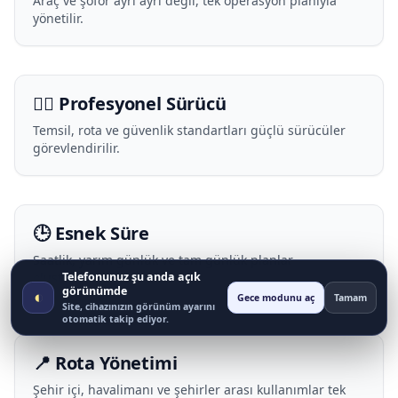
Araç ve şoför ayrı ayrı değil, tek operasyon planıyla
yönetilir.
🧑‍✈️ Profesyonel Sürücü
Temsil, rota ve güvenlik standartları güçlü sürücüler
görevlendirilir.
🕒 Esnek Süre
Saatlik, yarım günlük ve tam günlük planlar
Telefonunuz şu anda açık
oluşturulur.
görünümde
◐
Gece modunu aç
Tamam
Site, cihazınızın görünüm ayarını
otomatik takip ediyor.
📍 Rota Yönetimi
Şehir içi, havalimanı ve şehirler arası kullanımlar tek