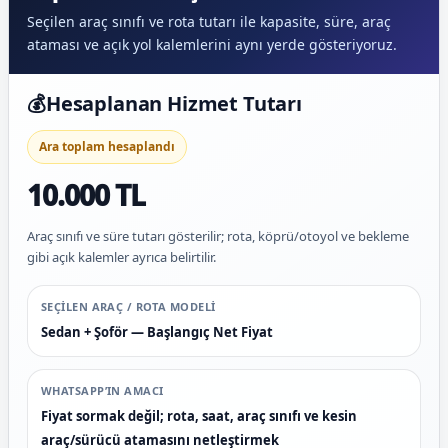
Seçilen araç sınıfı ve rota tutarı ile kapasite, süre, araç
ataması ve açık yol kalemlerini aynı yerde gösteriyoruz.
💰
Hesaplanan Hizmet Tutarı
Ara toplam hesaplandı
10.000 TL
Araç sınıfı ve süre tutarı gösterilir; rota, köprü/otoyol ve bekleme
gibi açık kalemler ayrıca belirtilir.
SEÇILEN ARAÇ / ROTA MODELI
Sedan + Şoför — Başlangıç Net Fiyat
WHATSAPP’IN AMACI
Fiyat sormak değil; rota, saat, araç sınıfı ve kesin
araç/sürücü atamasını netleştirmek