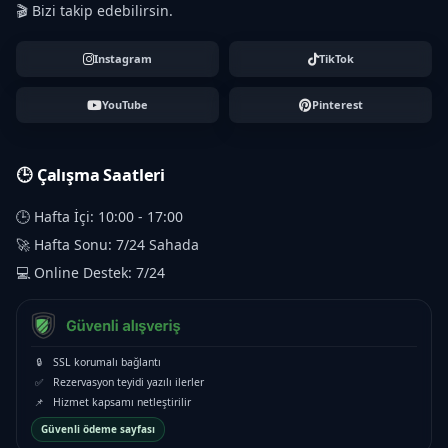
🎬 Bizi takip edebilirsin.
Instagram
TikTok
YouTube
Pinterest
🕒 Çalışma Saatleri
🕒 Hafta İçi: 10:00 - 17:00
🚀 Hafta Sonu: 7/24 Sahada
💻 Online Destek: 7/24
🔒
SSL korumalı bağlantı
✅
Rezervasyon teyidi yazılı ilerler
📌
Hizmet kapsamı netleştirilir
Güvenli ödeme sayfası