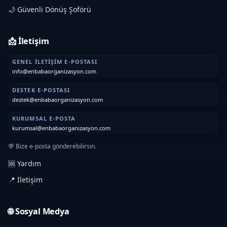
🌙 Güvenli Dönüş Şoförü
📩 İletişim
GENEL İLETIŞIM E-POSTASI
info@enbabaorganizasyon.com
DESTEK E-POSTASI
destek@enbabaorganizasyon.com
KURUMSAL E-POSTA
kurumsal@enbabaorganizasyon.com
💬 Bize e-posta gönderebilirsin.
🆘 Yardım
📍 İletişim
🌐 Sosyal Medya