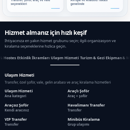
Transfer, şoför, araç ve vale
Avrupa ve Anadolu Yakası
seçenekleri
genelinde
Hizmet almanız için hızlı keşif
İhtiyacınıza en yakın hizmet grubunu seçin; ilgili organizasyon ve
kiralama seçeneklerine hızlıca geçin.
 & Hostes
Etkinlik İkramları
Ulaşım Hizmeti
Turizm & Gezi
Ekipman & M
Ulaşım Hizmeti
Transfer, özel şoför, vale, gelin arabası ve araç kiralama hizmetleri
Ulaşım Hizmeti
Araçlı Şoför
Ana kategori
Araç + şoför
Araçsız Şoför
Havalimanı Transfer
Kendi aracınız
Transfer
VIP Transfer
Minibüs Kiralama
Transfer
Grup ulaşımı