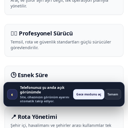
Araç ve şoför ayrı ayrı değil, tek operasyon planıyla
yönetilir.
🧑‍✈️ Profesyonel Sürücü
Temsil, rota ve güvenlik standartları güçlü sürücüler
görevlendirilir.
🕒 Esnek Süre
Saatlik, yarım günlük ve tam günlük planlar
Telefonunuz şu anda açık
oluşturulur.
görünümde
◐
Gece modunu aç
Tamam
Site, cihazınızın görünüm ayarını
otomatik takip ediyor.
📍 Rota Yönetimi
Şehir içi, havalimanı ve şehirler arası kullanımlar tek