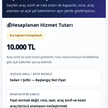
Seçilen araç sınıfı ve rota tutarı ile kapasite, süre, araç
ataması ve açık yol kalemlerini aynı yerde gösteriyoruz.
💰
Hesaplanan Hizmet Tutarı
Ara toplam hesaplandı
10.000 TL
Araç sınıfı ve süre tutarı gösterilir; rota, köprü/otoyol ve bekleme
gibi açık kalemler ayrıca belirtilir.
SEÇILEN ARAÇ / ROTA MODELI
Sedan + Şoför — Başlangıç Net Fiyat
WHATSAPP’IN AMACI
Fiyat sormak değil; rota, saat, araç sınıfı ve kesin
araç/sürücü atamasını netleştirmek