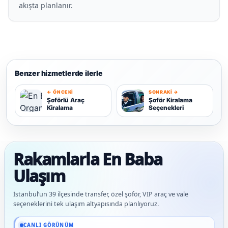
akışta planlanır.
Benzer hizmetlerde ilerle
← ÖNCEKI
SONRAKI →
Ş
Şoförlü Araç
Şoför Kiralama
Kiralama
Seçenekleri
Ş
Rakamlarla En Baba
Ulaşım
İstanbul’un 39 ilçesinde transfer, özel şoför, VIP araç ve vale
seçeneklerini tek ulaşım altyapısında planlıyoruz.
Güncel veriler: 1.291+ En Baba ağı hizmet deneyimi; 91 platform genelinde onaylı 
CANLI GÖRÜNÜM