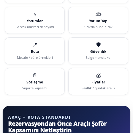
⭐
✍️
Yorumlar
Yorum Yap
Gerçek müşteri deneyimi
1 dk’da puan bırak
📍
🛡️
Rota
Güvenlik
Mesafe / süre örnekleri
Belge + protokol
📄
💰
Sözleşme
Fiyatlar
Sigorta kapsamı
Saatlik / günlük aralık
ARAÇ + ROTA STANDARDI
Rezervasyondan Önce Araçlı Şoför
Kapsamını Netleştirin