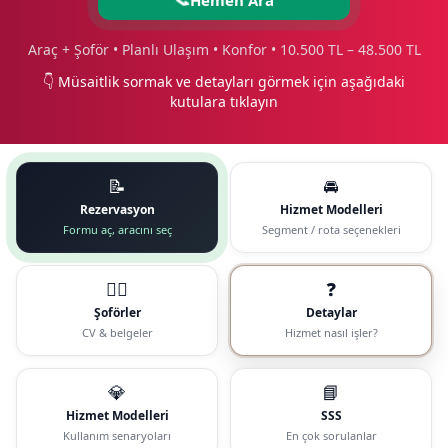
Araç + Şoför • Planlı Ulaşım • Konfor • 10.500 TL – 48.500 TL
👇 Müsaitlik sormak ve detayları görmek için aşağıdaki
kutulara tıklayın
📝
🚘
Rezervasyon
Hizmet Modelleri
Formu aç, aracını seç
Segment / rota seçenekleri
🧑‍✈️
❓
Şoförler
Detaylar
CV & belgeler
Hizmet nasıl işler?
💎
📘
Hizmet Modelleri
SSS
Kullanım senaryoları
En çok sorulanlar