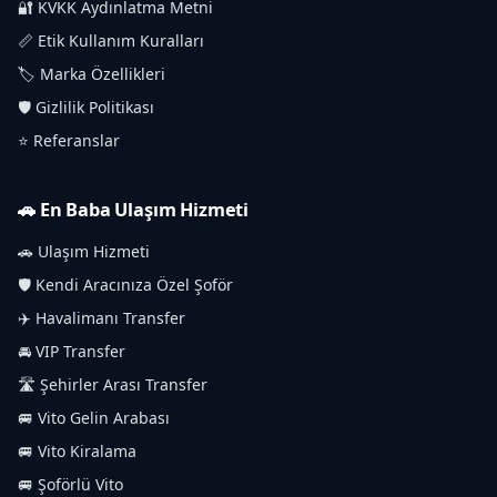
🔐 KVKK Aydınlatma Metni
📏 Etik Kullanım Kuralları
🏷️ Marka Özellikleri
🛡️ Gizlilik Politikası
⭐ Referanslar
🚗 En Baba Ulaşım Hizmeti
🚗 Ulaşım Hizmeti
🛡️ Kendi Aracınıza Özel Şoför
✈️ Havalimanı Transfer
🚘 VIP Transfer
🛣️ Şehirler Arası Transfer
🚐 Vito Gelin Arabası
🚐 Vito Kiralama
🚐 Şoförlü Vito