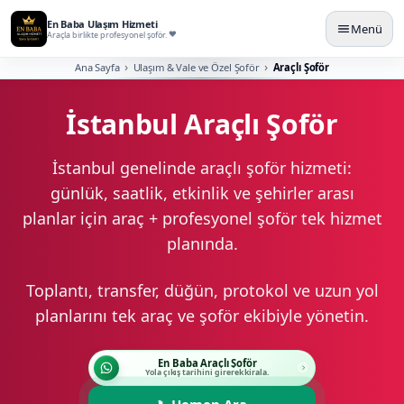
En Baba Ulaşım Hizmeti
Menü
Araçla birlikte profesyonel şoför.
Ana Sayfa
Ulaşım & Vale ve Özel Şoför
Araçlı Şoför
İstanbul Araçlı Şoför
İstanbul genelinde araçlı şoför hizmeti:
günlük, saatlik, etkinlik ve şehirler arası
planlar için araç + profesyonel şoför tek hizmet
planında.
Toplantı, transfer, düğün, protokol ve uzun yol
planlarını tek araç ve şoför ekibiyle yönetin.
En Baba Araçlı Şoför
Yola çıkış tarihini girerek kirala.
📞
Hemen Ara