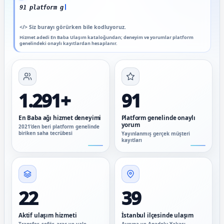
91 platform genelinde onaylı yor
</>
Siz burayı görürken bile kodluyoruz.
Hizmet adedi En Baba Ulaşım kataloğundan; deneyim ve yorumlar platform
genelindeki onaylı kayıtlardan hesaplanır.
1.291+
91
En Baba ağı hizmet deneyimi
Platform genelinde onaylı
yorum
2021’den beri platform genelinde
biriken saha tecrübesi
Yayınlanmış gerçek müşteri
kayıtları
22
39
Aktif ulaşım hizmeti
İstanbul ilçesinde ulaşım