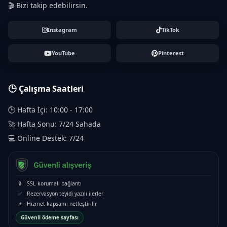
🎬 Bizi takip edebilirsin.
Instagram
TikTok
YouTube
Pinterest
🕒 Çalışma Saatleri
🕒 Hafta İçi: 10:00 - 17:00
🚀 Hafta Sonu: 7/24 Sahada
💻 Online Destek: 7/24
🔒
SSL korumalı bağlantı
✅
Rezervasyon teyidi yazılı ilerler
📌
Hizmet kapsamı netleştirilir
Güvenli ödeme sayfası