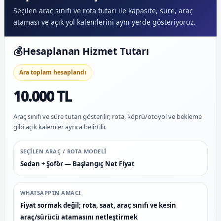
Seçilen araç sınıfı ve rota tutarı ile kapasite, süre, araç
ataması ve açık yol kalemlerini aynı yerde gösteriyoruz.
💰
Hesaplanan Hizmet Tutarı
Ara toplam hesaplandı
10.000 TL
Araç sınıfı ve süre tutarı gösterilir; rota, köprü/otoyol ve bekleme
gibi açık kalemler ayrıca belirtilir.
SEÇILEN ARAÇ / ROTA MODELI
Sedan + Şoför — Başlangıç Net Fiyat
WHATSAPP’IN AMACI
Fiyat sormak değil; rota, saat, araç sınıfı ve kesin
araç/sürücü atamasını netleştirmek