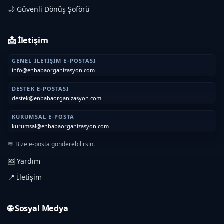
🌙 Güvenli Dönüş Şoförü
📩 İletişim
GENEL İLETIŞIM E-POSTASI
info@enbabaorganizasyon.com
DESTEK E-POSTASI
destek@enbabaorganizasyon.com
KURUMSAL E-POSTA
kurumsal@enbabaorganizasyon.com
💬 Bize e-posta gönderebilirsin.
🆘 Yardım
📍 İletişim
🌐 Sosyal Medya