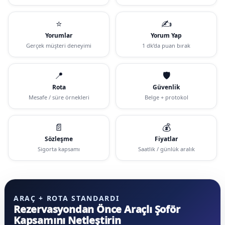
⭐
✍️
Yorumlar
Yorum Yap
Gerçek müşteri deneyimi
1 dk’da puan bırak
📍
🛡️
Rota
Güvenlik
Mesafe / süre örnekleri
Belge + protokol
📄
💰
Sözleşme
Fiyatlar
Sigorta kapsamı
Saatlik / günlük aralık
ARAÇ + ROTA STANDARDI
Rezervasyondan Önce Araçlı Şoför
Kapsamını Netleştirin