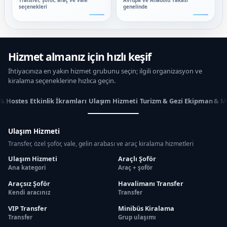
Transfer, şoför, araç ve vale
Avrupa ve Anadolu Yakası
seçenekleri
genelinde
Hizmet almanız için hızlı keşif
İhtiyacınıza en yakın hizmet grubunu seçin; ilgili organizasyon ve
kiralama seçeneklerine hızlıca geçin.
 & Hostes
Etkinlik İkramları
Ulaşım Hizmeti
Turizm & Gezi
Ekipman & M
Ulaşım Hizmeti
Transfer, özel şoför, vale, gelin arabası ve araç kiralama hizmetleri
Ulaşım Hizmeti
Araçlı Şoför
Ana kategori
Araç + şoför
Araçsız Şoför
Havalimanı Transfer
Kendi aracınız
Transfer
VIP Transfer
Minibüs Kiralama
Transfer
Grup ulaşımı