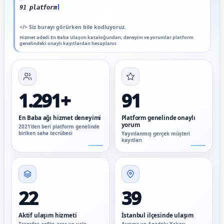
91 platform genelinde onaylı y
</>
Siz burayı görürken bile kodluyoruz.
Hizmet adedi En Baba Ulaşım kataloğundan; deneyim ve yorumlar platform
genelindeki onaylı kayıtlardan hesaplanır.
1.291+
91
En Baba ağı hizmet deneyimi
Platform genelinde onaylı
yorum
2021’den beri platform genelinde
biriken saha tecrübesi
Yayınlanmış gerçek müşteri
kayıtları
22
39
Aktif ulaşım hizmeti
İstanbul ilçesinde ulaşım