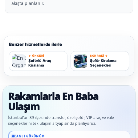
akışta planlanır.
Benzer hizmetlerde ilerle
← ÖNCEKI
SONRAKI →
Ş
Şoförlü Araç
Şoför Kiralama
Kiralama
Seçenekleri
Ş
Rakamlarla En Baba
Ulaşım
İstanbul’un 39 ilçesinde transfer, özel şoför, VIP araç ve vale
seçeneklerini tek ulaşım altyapısında planlıyoruz.
Güncel veriler: 1.291+ En Baba ağı hizmet deneyimi; 91 platform genelinde onaylı 
CANLI GÖRÜNÜM