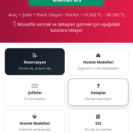
📞
Araç + Şoför • Planlı Ulaşım • Konfor • 10.500 TL – 48.500 TL
👇 Müsaitlik sormak ve detayları görmek için aşağıdaki
kutulara tıklayın
📝
🚘
Rezervasyon
Hizmet Modelleri
Formu aç, aracını seç
Segment / rota seçenekleri
🧑‍✈️
❓
Şoförler
Detaylar
CV & belgeler
Hizmet nasıl işler?
💎
📘
Hizmet Modelleri
SSS
Kullanım senaryoları
En çok sorulanlar