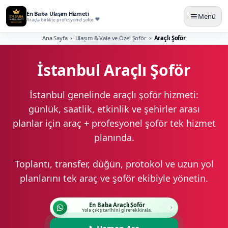
En Baba Ulaşım Hizmeti
Menü
Araçla birlikte profesyonel şoför.
Ana Sayfa
Ulaşım & Vale ve Özel Şoför
Araçlı Şoför
İstanbul Araçlı Şoför
İstanbul genelinde araçlı şoför hizmeti:
günlük, saatlik, etkinlik ve şehirler arası
planlar için araç + profesyonel şoför tek hizmet
planında.
Toplantı, transfer, düğün, protokol ve uzun yol
planlarını tek araç ve şoför ekibiyle yönetin.
En Baba Araçlı Şoför
Yola çıkış tarihini girerek kirala.
Hemen Ara