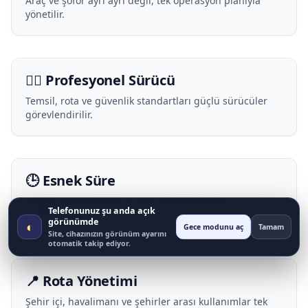
Araç ve şoför ayrı ayrı değil, tek operasyon planıyla
yönetilir.
🧑‍✈️ Profesyonel Sürücü
Temsil, rota ve güvenlik standartları güçlü sürücüler
görevlendirilir.
🕒 Esnek Süre
Saatlik, yarım günlük ve tam günlük planlar
Telefonunuz şu anda açık
oluşturulur.
görünümde
◐
Gece modunu aç
Tamam
Site, cihazınızın görünüm ayarını
otomatik takip ediyor.
📍 Rota Yönetimi
Şehir içi, havalimanı ve şehirler arası kullanımlar tek