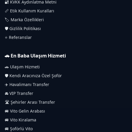
🔐 KVKK Aydınlatma Metni
📏 Etik Kullanım Kuralları
🏷️ Marka Özellikleri
🛡️ Gizlilik Politikası
⭐ Referanslar
🚗 En Baba Ulaşım Hizmeti
🚗 Ulaşım Hizmeti
🛡️ Kendi Aracınıza Özel Şoför
✈️ Havalimanı Transfer
🚘 VIP Transfer
🛣️ Şehirler Arası Transfer
🚐 Vito Gelin Arabası
🚐 Vito Kiralama
🚐 Şoförlü Vito