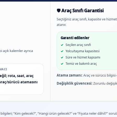
🛡️ Araç Sınıfı Garantisi
Seçtiğiniz araç sınıfı, kapasite ve hizm
atanır.
Garanti edilenler
Seçilen araç sınıfı
bi açık kalemler ayrıca
Yolcu/taşıma kapasitesi
Süre ve hizmet kapsamı
Temiz ve bakımlı araç
MACI
Atama zamanı:
Araç ve sürücü bilgisi
ğil; rota, saat, araç
n araç/sürücü atamasını
Değişiklik güvencesi:
Zorunlu değişikl
lgileri; “Kim gelecek?”, “Hangi ürün gelecek?” ve “Fiyata neler dâhil?” sorula