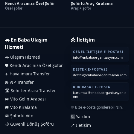
Kendi Aracınıza Özel Şoför
Şoförlü Araç Kiralama
Özel şoför
Araç + şoför
🚗 En Baba Ulaşım
📩 İletişim
Hizmeti
GENEL İLETIŞIM E-POSTASI
🚗 Ulaşım Hizmeti
info@enbabaorganizasyon.com
🛡️ Kendi Aracınıza Özel Şoför
DESTEK E-POSTASI
✈️ Havalimanı Transfer
destek@enbabaorganizasyon.com
🚘 VIP Transfer
KURUMSAL E-POSTA
🛣️ Şehirler Arası Transfer
kurumsal@enbabaorganizasyon.c
om
🚐 Vito Gelin Arabası
🚐 Vito Kiralama
💬 Bize e-posta gönderebilirsin.
🚐 Şoförlü Vito
🆘 Yardım
🌙 Güvenli Dönüş Şoförü
📍 İletişim