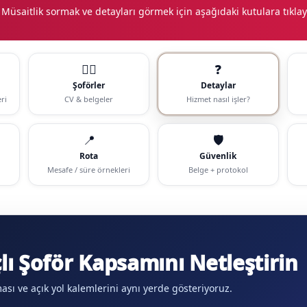
 Müsaitlik sormak ve detayları görmek için aşağıdaki kutulara tıklay
🧑‍✈️
❓
Şoförler
Detaylar
ri
CV & belgeler
Hizmet nasıl işler?
📍
🛡️
Rota
Güvenlik
Mesafe / süre örnekleri
Belge + protokol
ı Şoför Kapsamını Netleştirin
aması ve açık yol kalemlerini aynı yerde gösteriyoruz.