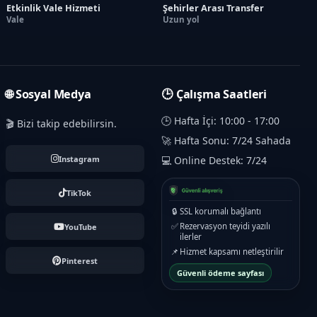
Etkinlik Vale Hizmeti
Şehirler Arası Transfer
Vale
Uzun yol
🌐 Sosyal Medya
🕒 Çalışma Saatleri
🕒 Hafta İçi: 10:00 - 17:00
🎬 Bizi takip edebilirsin.
🚀 Hafta Sonu: 7/24 Sahada
Instagram
💻 Online Destek: 7/24
TikTok
🔒
SSL korumalı bağlantı
✅
Rezervasyon teyidi yazılı
YouTube
ilerler
📌
Hizmet kapsamı netleştirilir
Pinterest
Güvenli ödeme sayfası