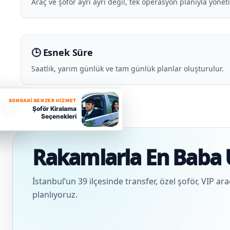
Araç ve şoför ayrı ayrı değil, tek operasyon planıyla yönetil
🕒 Esnek Süre
Saatlik, yarım günlük ve tam günlük planlar oluşturulur.
SONRAKI BENZER HIZMET
Ş
Şoför Kiralama
Seçenekleri
Rakamlarla En Baba 
İstanbul’un 39 ilçesinde transfer, özel şoför, VIP ar
planlıyoruz.