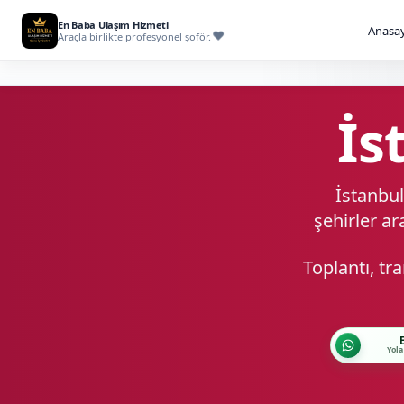
En Baba Ulaşım Hizmeti
Anasay
Araçla birlikte profesyonel şoför.
İs
İstanbul
şehirler ar
Toplantı, tr
Yola