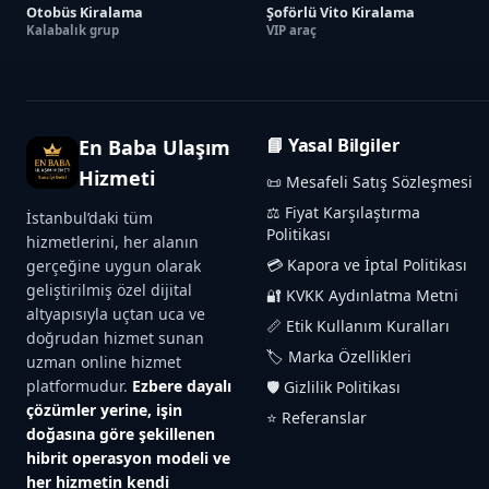
Otobüs Kiralama
Şoförlü Vito Kiralama
Kalabalık grup
VIP araç
📘 Yasal Bilgiler
En Baba Ulaşım
Hizmeti
📜 Mesafeli Satış Sözleşmesi
⚖️ Fiyat Karşılaştırma
İstanbul’daki tüm
Politikası
hizmetlerini, her alanın
💳 Kapora ve İptal Politikası
gerçeğine uygun olarak
geliştirilmiş özel dijital
🔐 KVKK Aydınlatma Metni
altyapısıyla uçtan uca ve
📏 Etik Kullanım Kuralları
doğrudan hizmet sunan
🏷️ Marka Özellikleri
uzman online hizmet
platformudur.
Ezbere dayalı
🛡️ Gizlilik Politikası
çözümler yerine, işin
⭐ Referanslar
doğasına göre şekillenen
hibrit operasyon modeli ve
her hizmetin kendi