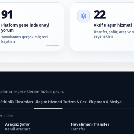
91
22
Platform genelinde onaylı
Aktif ulaşım hizmeti
yorum
Transfer, şoför, araç ve 
seçenekleri
Yayınlanmış gerçek müşteri
kayıtları
ralama seçeneklerine hızlıca geçin.
Etkinlik İkramları
Ulaşım Hizmeti
Turizm & Gezi
Ekipman & Medya
izmetleri
Araçsız Şoför
Havalimanı Transfer
Kendi aracınız
Transfer