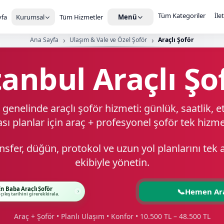
Tüm Kategoriler
İle
fa
Kurumsal
Tüm Hizmetler
Menü
Ana Sayfa
Ulaşım & Vale ve Özel Şoför
Araçlı Şoför
tanbul Araçlı Şo
 genelinde araçlı şoför hizmeti: günlük, saatlik, et
ası planlar için araç + profesyonel şoför tek hizm
ansfer, düğün, protokol ve uzun yol planlarını tek 
ekibiyle yönetin.
En Baba Araçlı Şoför
📞
Hemen Ar
 çıkış tarihini girerek kirala.
Araç + Şoför • Planlı Ulaşım • Konfor • 10.500 TL – 48.500 TL