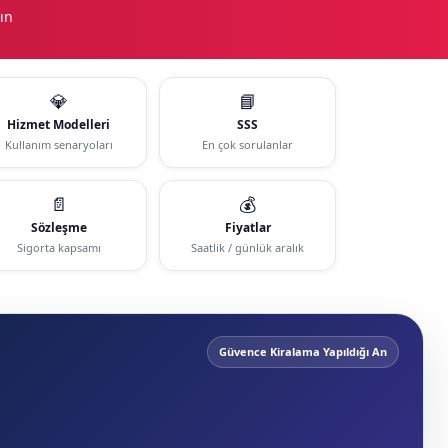
ın
💎
📘
Hizmet Modelleri
SSS
Kullanım senaryoları
En çok sorulanlar
📄
💰
Sözleşme
Fiyatlar
Sigorta kapsamı
Saatlik / günlük aralık
Güvence Kiralama Yapıldığı An