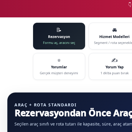

📝
🚘
Rezervasyon
Hizmet Modelleri
Formu aç, aracını seç
Segment / rota seçenekle
⭐
✍️
Yorumlar
Yorum Yap
Gerçek müşteri deneyimi
1 dk’da puan bırak
ARAÇ + ROTA STANDARDI
Rezervasyondan Önce Araçl
Seçilen araç sınıfı ve rota tutarı ile kapasite, süre, araç at