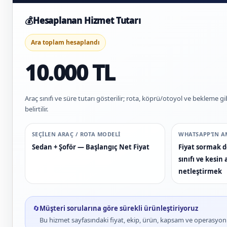
💰
Hesaplanan Hizmet Tutarı
Ara toplam hesaplandı
10.000 TL
Araç sınıfı ve süre tutarı gösterilir; rota, köprü/otoyol ve bekleme gi
belirtilir.
SEÇILEN ARAÇ / ROTA MODELI
WHATSAPP’IN A
Sedan + Şoför — Başlangıç Net Fiyat
Fiyat sormak de
sınıfı ve kesi
netleştirmek
🔄
Müşteri sorularına göre sürekli ürünleştiriyoruz
Bu hizmet sayfasındaki fiyat, ekip, ürün, kapsam ve operasyon bi