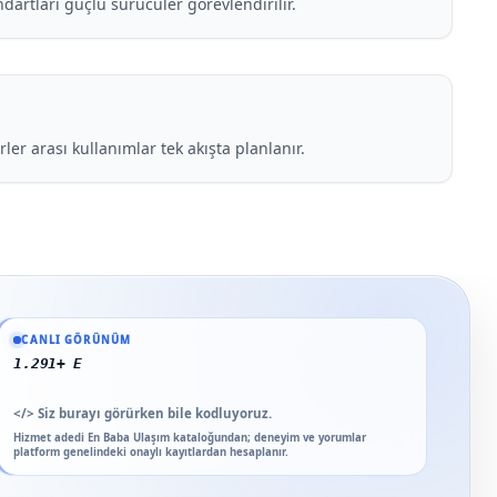
ndartları güçlü sürücüler görevlendirilir.
rler arası kullanımlar tek akışta planlanır.
Güncel veriler: 1.291+ En Baba ağı hizmet deneyimi; 91 platform genelinde ona
CANLI GÖRÜNÜM
91 platform genel
</>
Siz burayı görürken bile kodluyoruz.
Hizmet adedi En Baba Ulaşım kataloğundan; deneyim ve yorumlar
platform genelindeki onaylı kayıtlardan hesaplanır.