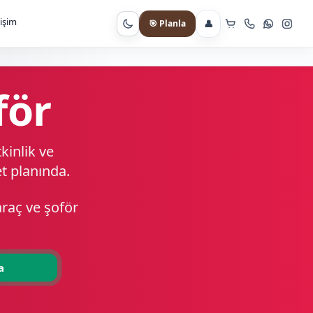
tişim
👤
🎯 Planla
Gece moduna geç
för
kinlik ve
et planında.
araç ve şoför
a