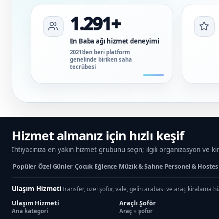
1.291+
En Baba ağı hizmet deneyimi
2021’den beri platform
genelinde biriken saha
tecrübesi
Hizmet almanız için hızlı keşif
İhtiyacınıza en yakın hizmet grubunu seçin; ilgili organizasyon ve ki
Popüler
Özel Günler
Çocuk Eğlence
Müzik & Sahne
Personel & Hostes
Ulaşım Hizmeti
Transfer, özel şoför, vale, gelin arabası ve araç kiralama h
Ulaşım Hizmeti
Araçlı Şoför
Ana kategori
Araç + şoför