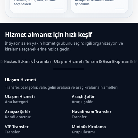
Transfer, şoför, araç ve vale
Avrupa ve Anadolu Yakası
seçenekleri
genelinde
Hizmet almanız için hızlı keşif
İhtiyacınıza en yakın hizmet grubunu seçin; ilgili organizasyon ve
kiralama seçeneklerine hızlıca geçin.
 & Hostes
Etkinlik İkramları
Ulaşım Hizmeti
Turizm & Gezi
Ekipman & M
Ulaşım Hizmeti
Transfer, özel şoför, vale, gelin arabası ve araç kiralama hizmetleri
Ulaşım Hizmeti
Araçlı Şoför
Ana kategori
Araç + şoför
Araçsız Şoför
Havalimanı Transfer
Kendi aracınız
Transfer
VIP Transfer
Minibüs Kiralama
Transfer
Grup ulaşımı