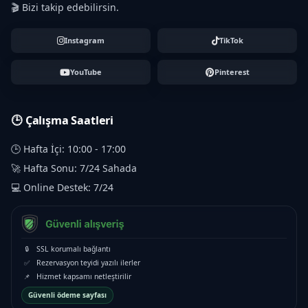
🎬 Bizi takip edebilirsin.
Instagram
TikTok
YouTube
Pinterest
🕒 Çalışma Saatleri
🕒 Hafta İçi: 10:00 - 17:00
🚀 Hafta Sonu: 7/24 Sahada
💻 Online Destek: 7/24
🔒
SSL korumalı bağlantı
✅
Rezervasyon teyidi yazılı ilerler
📌
Hizmet kapsamı netleştirilir
Güvenli ödeme sayfası