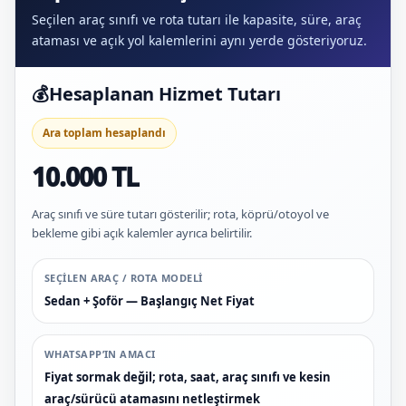
Seçilen araç sınıfı ve rota tutarı ile kapasite, süre, araç
ataması ve açık yol kalemlerini aynı yerde gösteriyoruz.
💰
Hesaplanan Hizmet Tutarı
Ara toplam hesaplandı
10.000 TL
Araç sınıfı ve süre tutarı gösterilir; rota, köprü/otoyol ve
bekleme gibi açık kalemler ayrıca belirtilir.
SEÇILEN ARAÇ / ROTA MODELI
Sedan + Şoför — Başlangıç Net Fiyat
WHATSAPP’IN AMACI
Fiyat sormak değil; rota, saat, araç sınıfı ve kesin
araç/sürücü atamasını netleştirmek