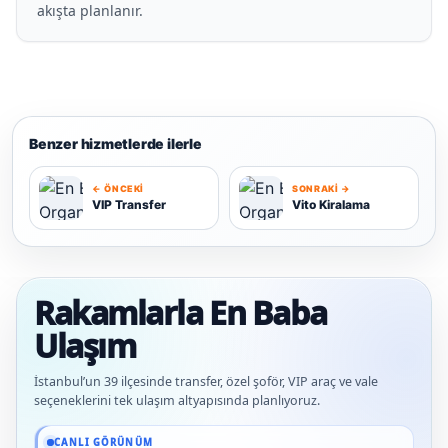
akışta planlanır.
Benzer hizmetlerde ilerle
← ÖNCEKI
SONRAKI →
VIP Transfer
Vito Kiralama
V
V
Rakamlarla En Baba
Ulaşım
İstanbul’un 39 ilçesinde transfer, özel şoför, VIP araç ve vale
seçeneklerini tek ulaşım altyapısında planlıyoruz.
Güncel veriler: 1.291+ En Baba ağı hizmet deneyimi; 91 platform genelinde onaylı
CANLI GÖRÜNÜM