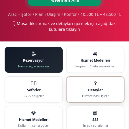
Araç + Şoför • Planlı Ulaşım • Konfor • 10.500 TL – 48.500 TL
👇 Müsaitlik sormak ve detayları görmek için aşağıdaki
kutulara tıklayın
📝
🚘
Rezervasyon
Hizmet Modelleri
Formu aç, aracını seç
Segment / rota seçenekleri
🧑‍✈️
❓
Şoförler
Detaylar
CV & belgeler
Hizmet nasıl işler?
💎
📘
Hizmet Modelleri
SSS
Kullanım senaryoları
En çok sorulanlar