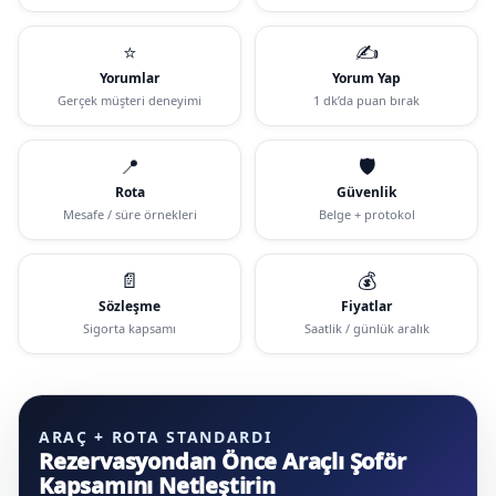
⭐
✍️
Yorumlar
Yorum Yap
Gerçek müşteri deneyimi
1 dk’da puan bırak
📍
🛡️
Rota
Güvenlik
Mesafe / süre örnekleri
Belge + protokol
📄
💰
Sözleşme
Fiyatlar
Sigorta kapsamı
Saatlik / günlük aralık
ARAÇ + ROTA STANDARDI
Rezervasyondan Önce Araçlı Şoför
Kapsamını Netleştirin