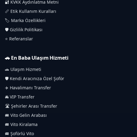
🔐 KVKK Aydınlatma Metni
📏 Etik Kullanım Kuralları
🏷️ Marka Özellikleri
🛡️ Gizlilik Politikası
⭐ Referanslar
🚗 En Baba Ulaşım Hizmeti
🚗 Ulaşım Hizmeti
🛡️ Kendi Aracınıza Özel Şoför
✈️ Havalimanı Transfer
🚘 VIP Transfer
🛣️ Şehirler Arası Transfer
🚐 Vito Gelin Arabası
🚐 Vito Kiralama
🚐 Şoförlü Vito