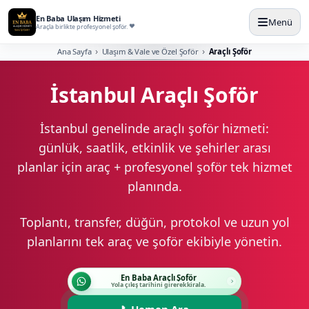
En Baba Ulaşım Hizmeti
Menü
Araçla birlikte profesyonel şoför.
Ana Sayfa
Ulaşım & Vale ve Özel Şoför
Araçlı Şoför
İstanbul Araçlı Şoför
İstanbul genelinde araçlı şoför hizmeti:
günlük, saatlik, etkinlik ve şehirler arası
planlar için araç + profesyonel şoför tek hizmet
planında.
Toplantı, transfer, düğün, protokol ve uzun yol
planlarını tek araç ve şoför ekibiyle yönetin.
En Baba Araçlı Şoför
Yola çıkış tarihini girerek kirala.
📞
Hemen Ara