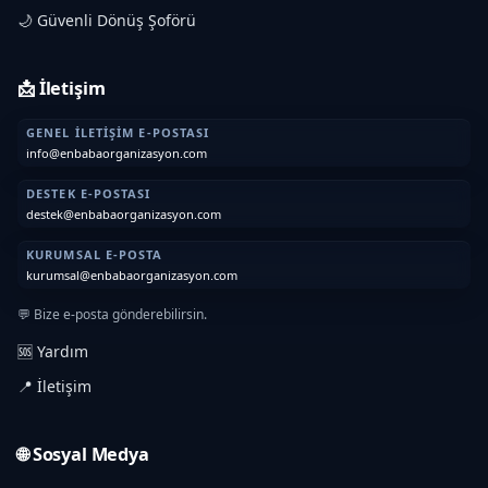
🌙 Güvenli Dönüş Şoförü
📩 İletişim
GENEL İLETIŞIM E-POSTASI
info@enbabaorganizasyon.com
DESTEK E-POSTASI
destek@enbabaorganizasyon.com
KURUMSAL E-POSTA
kurumsal@enbabaorganizasyon.com
💬 Bize e-posta gönderebilirsin.
🆘 Yardım
📍 İletişim
🌐 Sosyal Medya