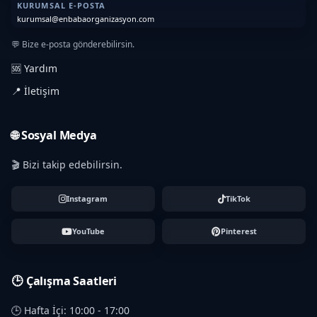
KURUMSAL E-POSTA
kurumsal@enbabaorganizasyon.com
💬 Bize e-posta gönderebilirsin.
🆘 Yardım
📍 İletişim
🌐 Sosyal Medya
🎬 Bizi takip edebilirsin.
Instagram
TikTok
YouTube
Pinterest
🕒 Çalışma Saatleri
🕒 Hafta İçi: 10:00 - 17:00