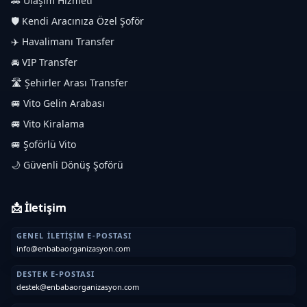
🚗 Ulaşım Hizmeti
🛡️ Kendi Aracınıza Özel Şoför
✈️ Havalimanı Transfer
🚘 VIP Transfer
🛣️ Şehirler Arası Transfer
🚐 Vito Gelin Arabası
🚐 Vito Kiralama
🚐 Şoförlü Vito
🌙 Güvenli Dönüş Şoförü
📩 İletişim
GENEL İLETIŞIM E-POSTASI
info@enbabaorganizasyon.com
DESTEK E-POSTASI
destek@enbabaorganizasyon.com