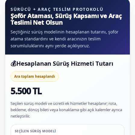
SÜRÜCÜ + ARAÇ TESLIM PROTOKOLÜ
Şoför Ataması, Sürüş Kapsamı ve Araç
Teslimi Net Olsun
Seçtiğiniz sürüş modelinin hesaplanan tutarını, şoför
atama standardını ve kendi aracınızın teslim
sorumluluklarını aynı yerde açıklıyoruz.
💰
Hesaplanan Sürüş Hizmeti Tutarı
Ara toplam hesaplandı
5.500 TL
Seçilen sürüş modeli ve ücretli ek hizmetler hesaplanır; rota,
bekleme, dönüş bileti veya konaklama gibi açık kalemler ayrıca
netleştirilir.
SEÇILEN SÜRÜŞ MODELI