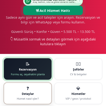
Araç teslimi, rota ve görev sürecini netleştirin.
🚨
Acil Hizmet Hattı
Sadece aynı gün ve acil talepler için arayın. Rezervasyon ve
bilgi için WhatsApp veya formu kullanın.
Güvenli Sürüş • Konfor • Güven • 5.500 TL – 13.500 TL
👇 Müsaitlik sormak ve detayları görmek için aşağıdaki
kutulara tıklayın
📝
🧑‍✈️
Rezervasyon
Şoförler
Formu aç, seyahatini planla
CV & belgeler
❓
💎
Detaylar
Hizmetler
Hizmet nasıl işler?
VIP / gece / protokol