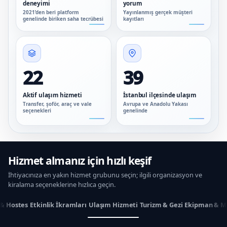
deneyimi
yorum
2021’den beri platform
Yayınlanmış gerçek müşteri
genelinde biriken saha tecrübesi
kayıtları
22
39
Aktif ulaşım hizmeti
İstanbul ilçesinde ulaşım
Transfer, şoför, araç ve vale
Avrupa ve Anadolu Yakası
seçenekleri
genelinde
Hizmet almanız için hızlı keşif
İhtiyacınıza en yakın hizmet grubunu seçin; ilgili organizasyon ve
kiralama seçeneklerine hızlıca geçin.
 & Hostes
Etkinlik İkramları
Ulaşım Hizmeti
Turizm & Gezi
Ekipman & M