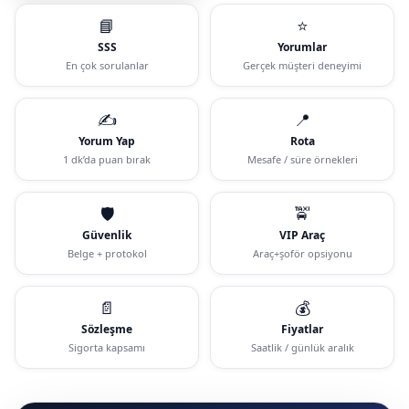
📘
⭐
SSS
Yorumlar
En çok sorulanlar
Gerçek müşteri deneyimi
✍️
📍
Yorum Yap
Rota
1 dk’da puan bırak
Mesafe / süre örnekleri
🛡️
🚖
Güvenlik
VIP Araç
Belge + protokol
Araç+şoför opsiyonu
📄
💰
Sözleşme
Fiyatlar
Sigorta kapsamı
Saatlik / günlük aralık