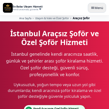
En Baba Ulaşım Hizmeti
Menü
Kendi aracınızla, güvenle.
Ana Sayfa
Ulaşım & Vale ve Özel Şoför
Araçsız Şoför
İstanbul Araçsız Şoför ve
Özel Şoför Hizmeti
İstanbul genelinde kendi aracınıza saatlik,
günlük ve şehirler arası şoför kiralama hizmeti.
Özel şoför desteği, güvenli sürüş,
profesyonellik ve konfor.
Uykusuzluk, yoğun tempo veya uzun yol gibi
durumlarda; kendi aracınıza şoför kiralama ve özel
şoför desteğiyle güvenle yolculuk yapın.
Kendi Aracınıza Özel Şoför Hizmeti