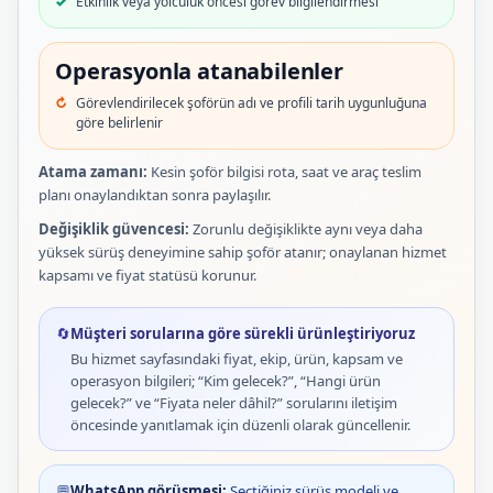
Etkinlik veya yolculuk öncesi görev bilgilendirmesi
Operasyonla atanabilenler
Görevlendirilecek şoförün adı ve profili tarih uygunluğuna
göre belirlenir
Atama zamanı:
Kesin şoför bilgisi rota, saat ve araç teslim
planı onaylandıktan sonra paylaşılır.
Değişiklik güvencesi:
Zorunlu değişiklikte aynı veya daha
yüksek sürüş deneyimine sahip şoför atanır; onaylanan hizmet
kapsamı ve fiyat statüsü korunur.
🔄
Müşteri sorularına göre sürekli ürünleştiriyoruz
Bu hizmet sayfasındaki fiyat, ekip, ürün, kapsam ve
operasyon bilgileri; “Kim gelecek?”, “Hangi ürün
gelecek?” ve “Fiyata neler dâhil?” sorularını iletişim
öncesinde yanıtlamak için düzenli olarak güncellenir.
💬
WhatsApp görüşmesi:
Seçtiğiniz sürüş modeli ve