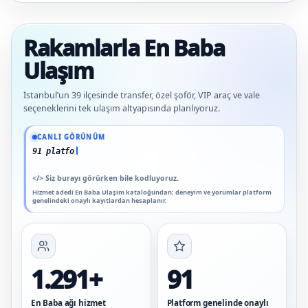
Rakamlarla En Baba
Ulaşım
İstanbul’un 39 ilçesinde transfer, özel şoför, VIP araç ve vale
seçeneklerini tek ulaşım altyapısında planlıyoruz.
Güncel veriler: 1.291+ En Baba ağı hizmet deneyimi; 91 platform genelinde onaylı
CANLI GÖRÜNÜM
91 platform genelinde onaylı
</>
Siz burayı görürken bile kodluyoruz.
Hizmet adedi En Baba Ulaşım kataloğundan; deneyim ve yorumlar platform
genelindeki onaylı kayıtlardan hesaplanır.
1.291+
91
En Baba ağı hizmet
Platform genelinde onaylı