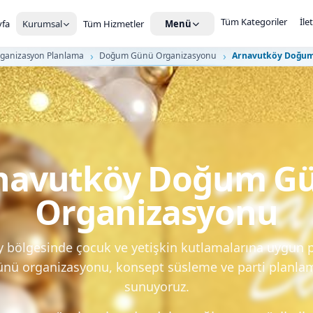
Tüm Kategoriler
İle
fa
Kurumsal
Tüm Hizmetler
Menü
rganizasyon Planlama
Doğum Günü Organizasyonu
Arnavutköy Doğum
navutköy Doğum G
Organizasyonu
 bölgesinde çocuk ve yetişkin kutlamalarına uygun 
ü organizasyonu, konsept süsleme ve parti planla
sunuyoruz.