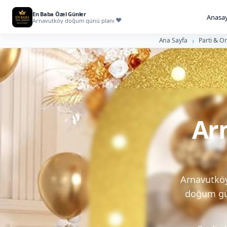
En Baba Özel Günler
Anasay
Arnavutköy doğum günü planı
Ana Sayfa
Parti & O
Ar
Arnavutköy
doğum gün