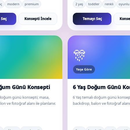
nç
modern
premium
2 yaş
toddler
renkli
oyunlu
 Seç
Konsepti İncele
Temayı Seç
Konse
🎊
Yaşa Göre
oğum Günü Konsepti
6 Yaş Doğum Günü Ko
 doğum günü konsepti; masa,
6 Yaş temalı doğum günü konsept
on ve fotoğraf alanı ile planlanır.
backdrop, balon ve fotoğraf alanı i