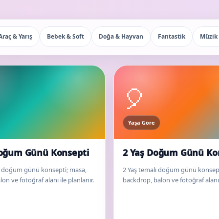
Araç & Yarış
Bebek & Soft
Doğa & Hayvan
Fantastik
Müzik
🎈
Yaşa Göre
Doğum Günü Konsepti
2 Yaş Doğum Günü Ko
ı doğum günü konsepti; masa,
2 Yaş temalı doğum günü konsept
on ve fotoğraf alanı ile planlanır.
backdrop, balon ve fotoğraf alanı i