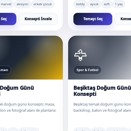
marvel
aksiyon
erkek çocuk
teddy
ayıcık
soft
1 yaş
 Seç
Konsepti İncele
Temayı Seç
Konse
🦅
raman
Spor & Futbol
 Doğum Günü
Beşiktaş Doğum Günü
i
Konsepti
lı doğum günü konsepti; masa,
Beşiktaş temalı doğum günü kon
on ve fotoğraf alanı ile planlanır.
backdrop, balon ve fotoğraf alanı i