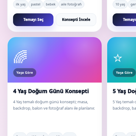
ilk yaş
pastel
bebek
aile fotoğrafı
10 yaş
ge
Temayı Seç
Konsepti İncele
Temayı
🌈
⭐
Yaşa Göre
Yaşa Göre
4 Yaş Doğum Günü Konsepti
5 Yaş D
4 Yaş temalı doğum günü konsepti; masa,
5 Yaş temalı
backdrop, balon ve fotoğraf alanı ile planlanır.
backdrop, bal