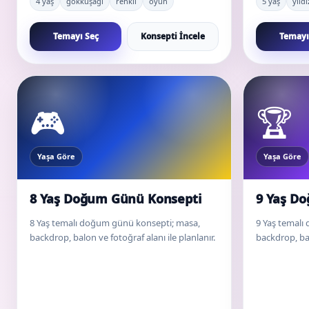
4 yaş
gökkuşağı
renkli
oyun
5 yaş
yıldı
Temayı Seç
Konsepti İncele
Temayı
🎮
🏆
Yaşa Göre
Yaşa Göre
8 Yaş Doğum Günü Konsepti
9 Yaş D
8 Yaş temalı doğum günü konsepti; masa,
9 Yaş temalı
backdrop, balon ve fotoğraf alanı ile planlanır.
backdrop, bal