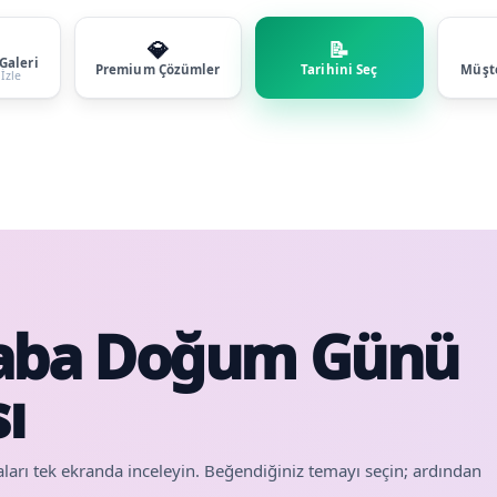
💎
📝
Galeri
Premium Çözümler
Tarihini Seç
Müşte
İzle
Baba Doğum Günü
ı
aları tek ekranda inceleyin. Beğendiğiniz temayı seçin; ardından