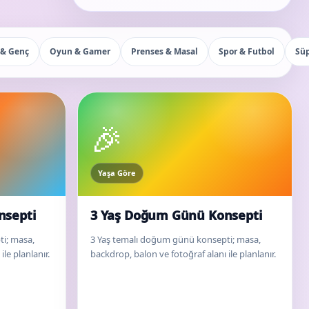
 & Genç
Oyun & Gamer
Prenses & Masal
Spor & Futbol
Sü
🎉
Yaşa Göre
nsepti
3 Yaş Doğum Günü Konsepti
i; masa,
3 Yaş temalı doğum günü konsepti; masa,
le planlanır.
backdrop, balon ve fotoğraf alanı ile planlanır.