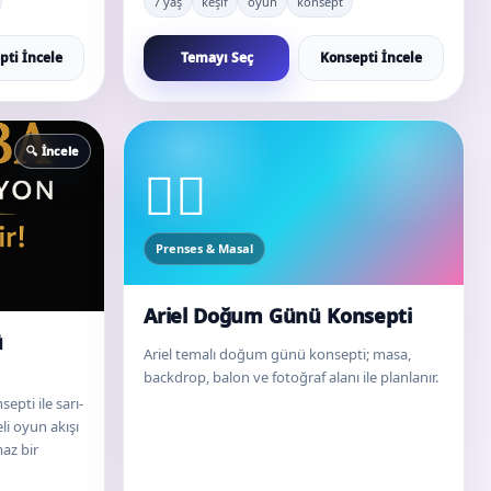
7 yaş
keşif
oyun
konsept
pti İncele
Temayı Seç
Konsepti İncele
🔍 İncele
🧜‍♀️
Prenses & Masal
Ariel Doğum Günü Konsepti
ü
Ariel temalı doğum günü konsepti; masa,
backdrop, balon ve fotoğraf alanı ile planlanır.
pti ile sarı-
li oyun akışı
az bir