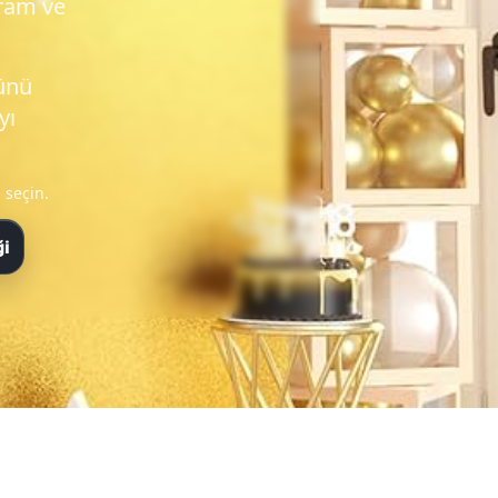
kram ve
ünü
yı
 seçin.
ği