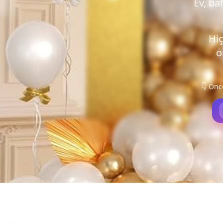
Ev, ba
Hiç
o
👇 Önc