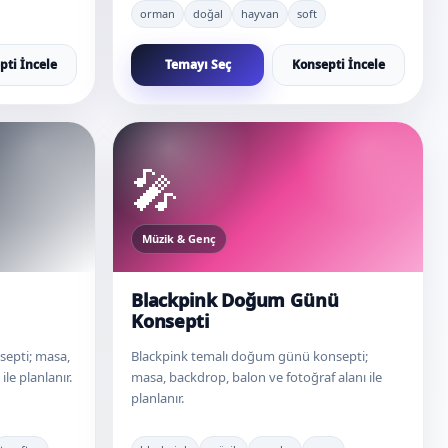
orman
doğal
hayvan
soft
pti İncele
Temayı Seç
Konsepti İncele
🎤
Müzik & Genç
Blackpink Doğum Günü
Konsepti
septi; masa,
Blackpink temalı doğum günü konsepti;
le planlanır.
masa, backdrop, balon ve fotoğraf alanı ile
planlanır.