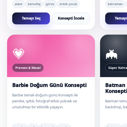
asker
kamuflaj
görev
erkek çocuk
kahraman
Temayı Seç
Konsepti İncele
Temayı
💗
🦇
Prenses & Masal
Süper Kah
Barbie Doğum Günü Konsepti
Batman
Konsept
Barbie temalı doğum günü konsepti ile
pembe, ışıltılı, fotoğraf etkisi yüksek ve
Batman tema
unutulmaz bir etkinlik yaşayın.
backdrop, bal