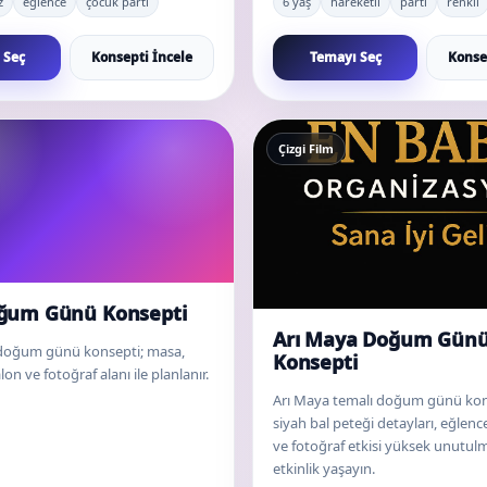
z
eğlence
çocuk parti
6 yaş
hareketli
parti
renkli
 Seç
Konsepti İncele
Temayı Seç
Konse
Çizgi Film
oğum Günü Konsepti
Arı Maya Doğum Gün
 doğum günü konsepti; masa,
Konsepti
on ve fotoğraf alanı ile planlanır.
Arı Maya temalı doğum günü konse
siyah bal peteği detayları, eğlence
ve fotoğraf etkisi yüksek unutulm
etkinlik yaşayın.