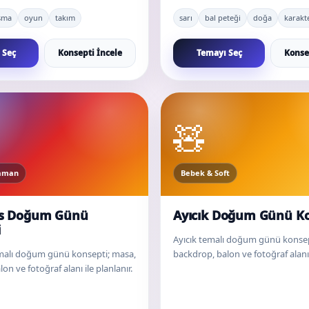
şma
oyun
takım
sarı
bal peteği
doğa
karakt
 Seç
Konsepti İncele
Temayı Seç
Konse
🧸
raman
Bebek & Soft
s Doğum Günü
Ayıcık Doğum Günü Ko
i
Ayıcık temalı doğum günü konsep
malı doğum günü konsepti; masa,
backdrop, balon ve fotoğraf alanı i
on ve fotoğraf alanı ile planlanır.