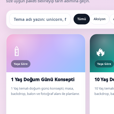
size uygun paketi belirleyip tarih adımına geçin.
Tümü
Aksiyon
Konsept ara
🍼
🔥
Yaşa Göre
Yaşa Göre
1 Yaş Doğum Günü Konsepti
10 Yaş 
1 Yaş temalı doğum günü konsepti; masa,
10 Yaş temal
backdrop, balon ve fotoğraf alanı ile planlanır.
backdrop, bal