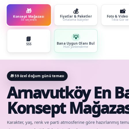
🎁
💰
📸
Konsept Mağazası
Fiyatlar & Paketler
Foto & Video 
Ortalama bütçeler
Tıkla Gör ve 
59 seçenek
💡
📘
Bana Uygun Olanı Bul
SSS
Hızlı yönlendirme
🎁 59 özel doğum günü teması
Arnavutköy En 
Konsept Mağazas
Karakter, yaş, renk ve parti atmosferine göre hazırlanmış tem