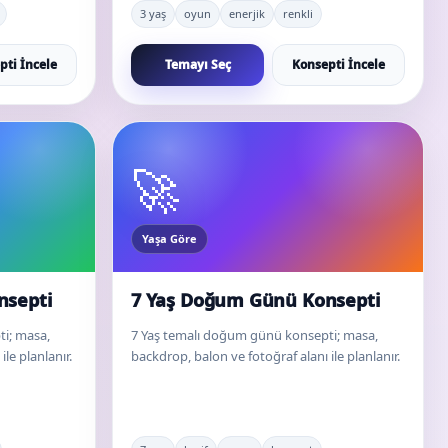
3 yaş
oyun
enerjik
renkli
pti İncele
Temayı Seç
Konsepti İncele
🚀
Yaşa Göre
nsepti
7 Yaş Doğum Günü Konsepti
i; masa,
7 Yaş temalı doğum günü konsepti; masa,
le planlanır.
backdrop, balon ve fotoğraf alanı ile planlanır.