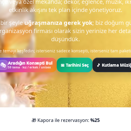
hçe veya özel mekanda; dekor, eğlence, müzik, i
etkinlik akışını tek plan içinde yönetiyoruz.
bir şeyle
uğraşmanıza gerek yok
; biz doğum g
rganizasyon firması olarak sizin yerinize her deta
düşündük.
e temayı keşfedin; isterseniz sadece konsepti, isterseniz tam paketi
Aradığın Konsepti Bul
🎭
📅 Tarihini Seç
🎵 Kutlama Müzi
59 tema · kız / erkek / unisex
🎁 Kapora ile rezervasyon:
%25