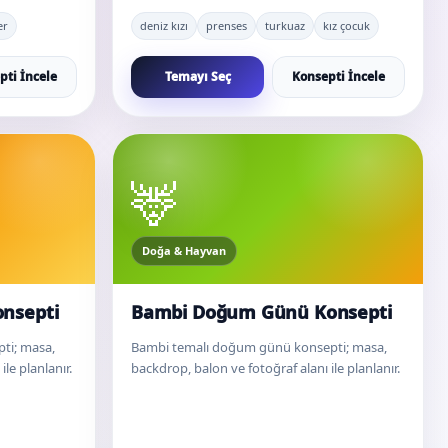
er
deniz kızı
prenses
turkuaz
kız çocuk
pti İncele
Temayı Seç
Konsepti İncele
🦌
Doğa & Hayvan
nsepti
Bambi Doğum Günü Konsepti
ti; masa,
Bambi temalı doğum günü konsepti; masa,
le planlanır.
backdrop, balon ve fotoğraf alanı ile planlanır.