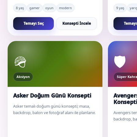
8 yaş
gamer
oyun
modern
9 yaş
yarı
Temayı Seç
Konsepti İncele
Temayı
🪖
🛡️
Aksiyon
Süper Kah
Asker Doğum Günü Konsepti
Avenger
Konsept
Asker temalı doğum günü konsepti; masa,
backdrop, balon ve fotoğraf alanı ile planlanır.
Avengers te
backdrop, bal