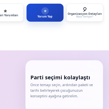
🎈
⭐
⭐
Organizasyon Detayları
ri Yorumları
Yorum Yap
Nasıl ilerliyor?
Parti seçimi kolaylaştı
Önce temayı seçin, ardından paketi ve
tarihi belirleyerek çocuğunuzun
konseptini ayağına getirelim.