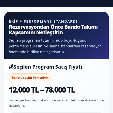
EKIP + PERFORMANS STANDARDI
Rezervasyondan Önce Bando Takımı
Kapsamını Netleştirin
Seçilen programın tutarını, ekip büyüklüğünü,
performans süresini ve sahne standardını rezervasyon
öncesinde birlikte netleştiriyoruz.
💰
Seçilen Program Satış Fiyatı
Paket / seçim bekleniyor
12.000 TL – 78.000 TL
Seçilen performans paketi, süre ve ücretli teknik ekstralara göre
hesaplanır.