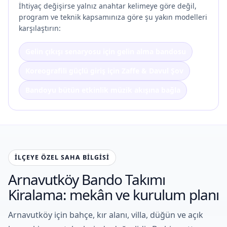
İhtiyaç değişirse yalnız anahtar kelimeye göre değil,
program ve teknik kapsamınıza göre şu yakın modelleri
karşılaştırın:
Gelin çıkışı senaryosu için gelin alma bandosu
Koreografili güçlü giriş için Zaffe & Davul Şov
Bandoyu bütün etkinlik müzik akışına bağla
İLÇEYE ÖZEL SAHA BILGISI
Arnavutköy Bando Takımı
Kiralama: mekân ve kurulum planı
Arnavutköy için bahçe, kır alanı, villa, düğün ve açık