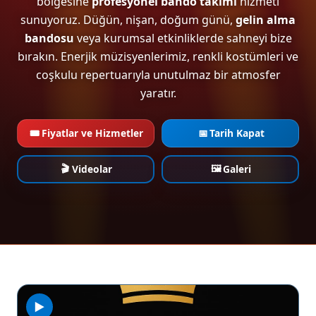
bölgesine
profesyonel bando takımı
hizmeti
sunuyoruz. Düğün, nişan, doğum günü,
gelin alma
bandosu
veya kurumsal etkinliklerde sahneyi bize
bırakın. Enerjik müzisyenlerimiz, renkli kostümleri ve
coşkulu repertuarıyla unutulmaz bir atmosfer
yaratır.
🎟️
📅
Fiyatlar ve Hizmetler
Tarih Kapat
🎬
🖼️
Videolar
Galeri
▶