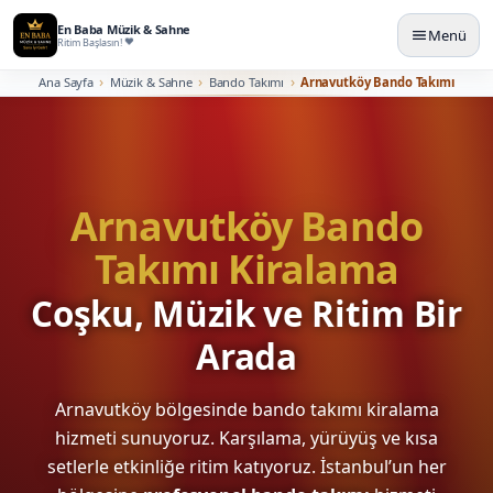
En Baba Müzik & Sahne
Menü
Ritim Başlasın!
Ana Sayfa
Müzik & Sahne
Bando Takımı
Arnavutköy Bando Takımı
Arnavutköy Bando
Takımı Kiralama
Coşku, Müzik ve Ritim Bir
Arada
Arnavutköy bölgesinde bando takımı kiralama
hizmeti sunuyoruz. Karşılama, yürüyüş ve kısa
setlerle etkinliğe ritim katıyoruz. İstanbul’un her