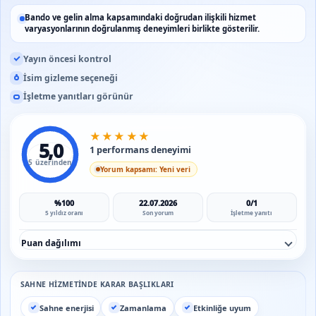
Bando ve gelin alma kapsamındaki doğrudan ilişkili hizmet
varyasyonlarının doğrulanmış deneyimleri birlikte gösterilir.
Yayın öncesi kontrol
İsim gizleme seçeneği
İşletme yanıtları görünür
★
★
★
★
★
5,0
1 performans deneyimi
5 üzerinden
Yorum kapsamı: Yeni veri
%100
22.07.2026
0/1
5 yıldız oranı
Son yorum
İşletme yanıtı
Puan dağılımı
SAHNE HIZMETINDE KARAR BAŞLIKLARI
Sahne enerjisi
Zamanlama
Etkinliğe uyum