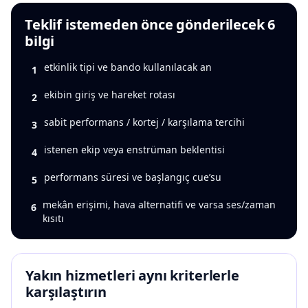
Teklif istemeden önce gönderilecek 6
bilgi
etkinlik tipi ve bando kullanılacak an
1
ekibin giriş ve hareket rotası
2
sabit performans / kortej / karşılama tercihi
3
istenen ekip veya enstrüman beklentisi
4
performans süresi ve başlangıç cue’su
5
mekân erişimi, hava alternatifi ve varsa ses/zaman
6
kısıtı
Yakın hizmetleri aynı kriterlerle
karşılaştırın