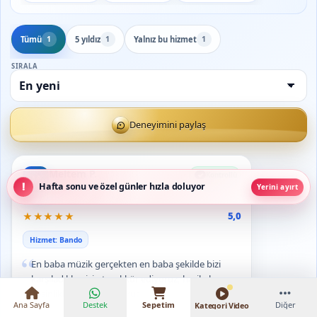
Tümü
5 yıldız
Yalnız bu hizmet
1
1
1
SIRALA
Deneyimini paylaş
Meltem P.
Kontrollü
M
Hafta sonu ve özel günler hızla doluyor
22.07.2026
Yerini ayırt
₺12.000 – ₺78.000
★
★
★
★
★
5,0
Hizmet: Bando
“
En baba müzik gerçekten en baba şekilde bizi
karşıladıkları için teşekkür ediyoruz, harikalar
kesinlikle tavsiye ediyoruz.
Ana Sayfa
Destek
Sepetim
Diğer
Kategori Video