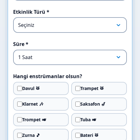
Etkinlik Türü *
Süre *
Hangi enstrümanlar olsun?
Davul 🥁
Trampet 🥁
Klarnet 🎶
Saksafon 🎷
Trompet 🎺
Tuba 🎺
Zurna 🎵
Bateri 🥁