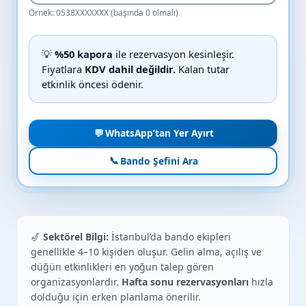
Örnek: 0538XXXXXXX (başında 0 olmalı)
💡
%50 kapora
ile rezervasyon kesinleşir.
Fiyatlara
KDV dahil değildir.
Kalan tutar
etkinlik öncesi ödenir.
💬
WhatsApp’tan Yer Ayırt
📞
Bando Şefini Ara
🎷
Sektörel Bilgi:
İstanbul’da bando ekipleri
genellikle 4–10 kişiden oluşur. Gelin alma, açılış ve
düğün etkinlikleri en yoğun talep gören
organizasyonlardır.
Hafta sonu rezervasyonları
hızla
dolduğu için erken planlama önerilir.