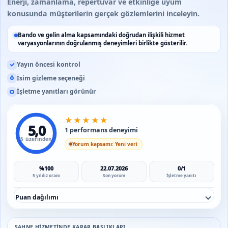
Enerji, zamanlama, repertuvar ve etkinliğe uyum
konusunda müşterilerin gerçek gözlemlerini inceleyin.
Bando ve gelin alma kapsamındaki doğrudan ilişkili hizmet
varyasyonlarının doğrulanmış deneyimleri birlikte gösterilir.
Yayın öncesi kontrol
İsim gizleme seçeneği
İşletme yanıtları görünür
★
★
★
★
★
5,0
1 performans deneyimi
5 üzerinden
Yorum kapsamı: Yeni veri
%100
22.07.2026
0/1
5 yıldız oranı
Son yorum
İşletme yanıtı
Puan dağılımı
SAHNE HIZMETINDE KARAR BAŞLIKLARI