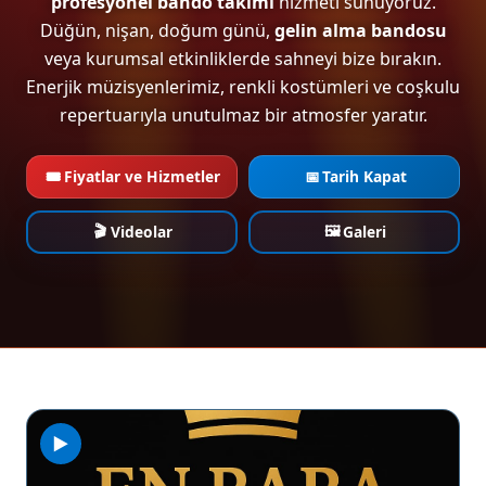
profesyonel bando takımı
hizmeti sunuyoruz.
Düğün, nişan, doğum günü,
gelin alma bandosu
veya kurumsal etkinliklerde sahneyi bize bırakın.
Enerjik müzisyenlerimiz, renkli kostümleri ve coşkulu
repertuarıyla unutulmaz bir atmosfer yaratır.
🎟️
📅
Fiyatlar ve Hizmetler
Tarih Kapat
🎬
🖼️
Videolar
Galeri
▶