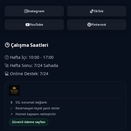
Instagram
TikTok
YouTube
Pinterest
🕒 Çalışma Saatleri
🕒 Hafta İçi: 10:00 - 17:00
🚀 Hafta Sonu: 7/24 Sahada
💻 Online Destek: 7/24
🔒
SSL korumalı bağlantı
✅
Rezervasyon teyidi yazılı ilerler
📌
Hizmet kapsamı netleştirilir
Güvenli ödeme sayfası
₺12.000 – ₺78.000