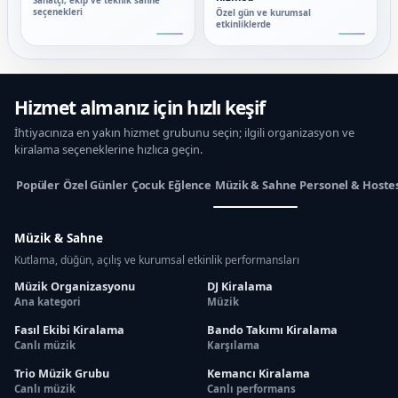
Sanatçı, ekip ve teknik sahne
seçenekleri
Özel gün ve kurumsal
etkinliklerde
Hizmet almanız için hızlı keşif
İhtiyacınıza en yakın hizmet grubunu seçin; ilgili organizasyon ve
kiralama seçeneklerine hızlıca geçin.
Popüler
Özel Günler
Çocuk Eğlence
Müzik & Sahne
Personel & Hoste
Müzik & Sahne
Kutlama, düğün, açılış ve kurumsal etkinlik performansları
Müzik Organizasyonu
DJ Kiralama
Ana kategori
Müzik
Fasıl Ekibi Kiralama
Bando Takımı Kiralama
Canlı müzik
Karşılama
Trio Müzik Grubu
Kemancı Kiralama
Canlı müzik
Canlı performans