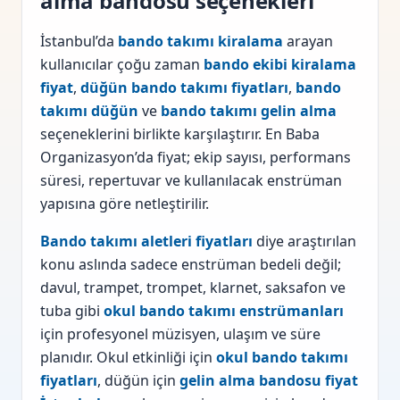
alma bandosu seçenekleri
İstanbul’da
bando takımı kiralama
arayan
kullanıcılar çoğu zaman
bando ekibi kiralama
fiyat
,
düğün bando takımı fiyatları
,
bando
takımı düğün
ve
bando takımı gelin alma
seçeneklerini birlikte karşılaştırır. En Baba
Organizasyon’da fiyat; ekip sayısı, performans
süresi, repertuvar ve kullanılacak enstrüman
yapısına göre netleştirilir.
Bando takımı aletleri fiyatları
diye araştırılan
konu aslında sadece enstrüman bedeli değil;
davul, trampet, trompet, klarnet, saksafon ve
tuba gibi
okul bando takımı enstrümanları
için profesyonel müzisyen, ulaşım ve süre
planıdır. Okul etkinliği için
okul bando takımı
fiyatları
, düğün için
gelin alma bandosu fiyat