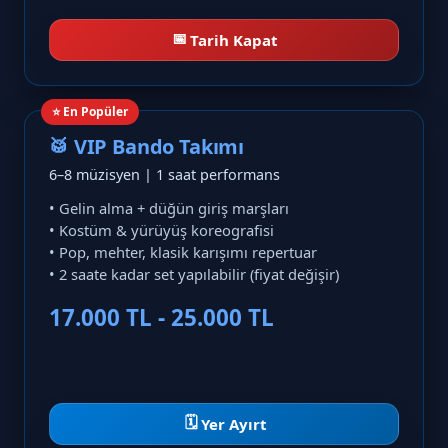
📅
Tarih Kapat
⭐ En Popüler
🥁 VIP Bando Takımı
6–8 müzisyen | 1 saat performans
• Gelin alma + düğün giriş marşları
• Kostüm & yürüyüş koreografisi
• Pop, mehter, klasik karışımı repertuar
• 2 saate kadar set yapılabilir (fiyat değişir)
17.000 TL - 25.000 TL
🗓️
Yer Ayırt