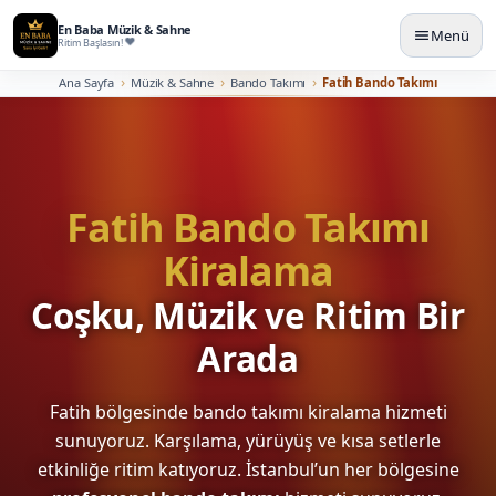
En Baba Müzik & Sahne
Menü
Ritim Başlasın!
Ana Sayfa
Müzik & Sahne
Bando Takımı
Fatih Bando Takımı
Fatih Bando Takımı
Kiralama
Coşku, Müzik ve Ritim Bir
Arada
Fatih bölgesinde bando takımı kiralama hizmeti
sunuyoruz. Karşılama, yürüyüş ve kısa setlerle
etkinliğe ritim katıyoruz. İstanbul’un her bölgesine