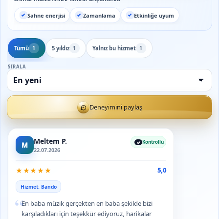
Sahne enerjisi
Zamanlama
Etkinliğe uyum
Tümü
5 yıldız
Yalnız bu hizmet
1
1
1
SIRALA
Deneyimini paylaş
Meltem P.
Kontrollü
M
22.07.2026
★
★
★
★
★
5,0
Hizmet: Bando
“
En baba müzik gerçekten en baba şekilde bizi
karşıladıkları için teşekkür ediyoruz, harikalar