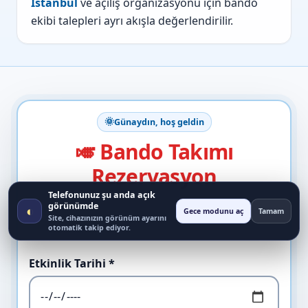
İstanbul
ve açılış organizasyonu için bando
ekibi talepleri ayrı akışla değerlendirilir.
🌞
Günaydın, hoş geldin
🎺 Bando Takımı
Rezervasyon
Telefonunuz şu anda açık
Tarih, saat ve ekip uygunluğunu güvenli şekilde
görünümde
◐
Gece modunu aç
Tamam
netleştirin 👇
Site, cihazınızın görünüm ayarını
otomatik takip ediyor.
Etkinlik Tarihi *