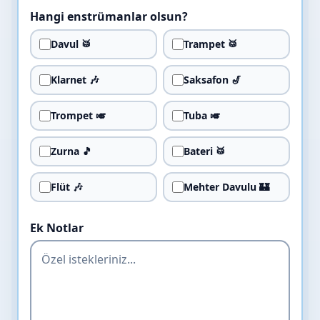
Hangi enstrümanlar olsun?
Davul 🥁
Trampet 🥁
Klarnet 🎶
Saksafon 🎷
Trompet 🎺
Tuba 🎺
Zurna 🎵
Bateri 🥁
Flüt 🎶
Mehter Davulu 🏰
Ek Notlar