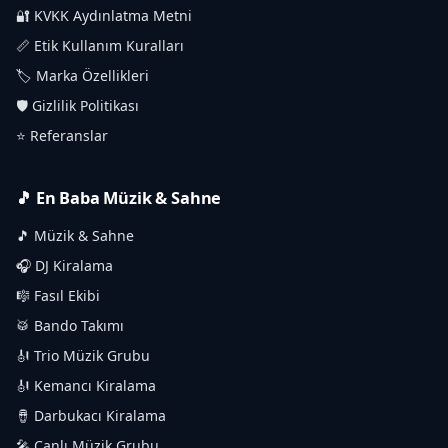
🔐 KVKK Aydınlatma Metni
📏 Etik Kullanım Kuralları
🏷️ Marka Özellikleri
🛡️ Gizlilik Politikası
⭐ Referanslar
🎵 En Baba Müzik & Sahne
🎵 Müzik & Sahne
🎧 DJ Kiralama
🎼 Fasıl Ekibi
🥁 Bando Takımı
🎻 Trio Müzik Grubu
🎻 Kemancı Kiralama
🪘 Darbukacı Kiralama
🎤 Canlı Müzik Grubu