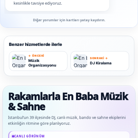
kesinlikle tavsiye ediyoruz.
Diğer yorumlar için kartları yatay kaydırın.
Benzer hizmetlerde ilerle
← ÖNCEKI
SONRAKI →
Müzik
DJ Kiralama
Organizasyonu
M
D
Rakamlarla En Baba Müzik
& Sahne
İstanbul’un 39 ilçesinde DJ, canlı müzik, bando ve sahne ekiplerini
etkinliğin ritmine göre planlıyoruz.
Güncel veriler: 1.291+ En Baba ağı hizmet deneyimi; 91 platform genelinde onaylı
CANLI GÖRÜNÜM