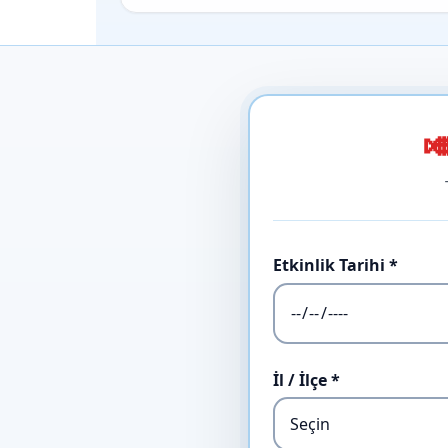

Etkinlik Tarihi *
İl / İlçe *