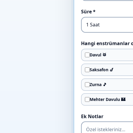
Süre *
Hangi enstrümanlar 
Davul 🥁
Saksafon 🎷
Zurna 🎵
Mehter Davulu 🏰
Ek Notlar