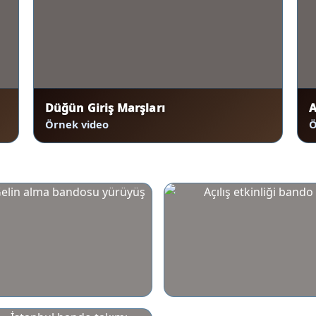
Düğün Giriş Marşları
A
Örnek video
Ö