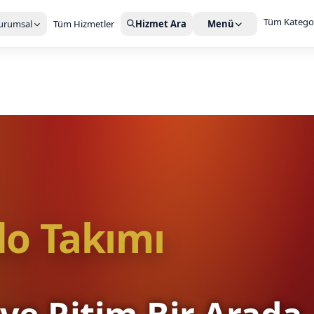
Tüm Kategor
urumsal
Tüm Hizmetler
Hizmet Ara
Menü
o Takımı
ve Ritim Bir Arada