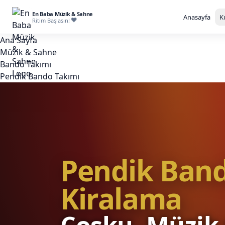
En Baba Müzik & Sahne
Anasayfa
K
Ritim Başlasın!
Ana Sayfa
Müzik & Sahne
Bando Takımı
Pendik Bando Takımı
Pendik Band
Kiralama
Coşku, Müzik 