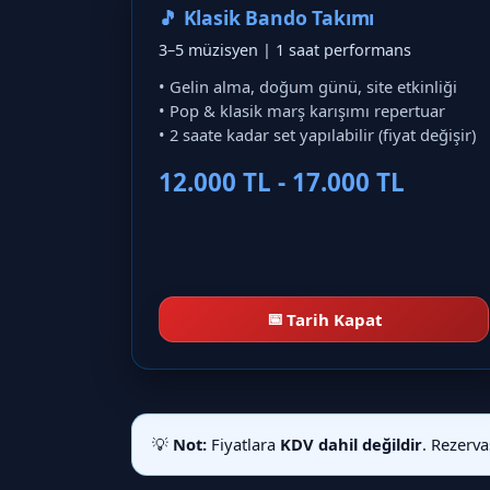
🎵 Klasik Bando Takımı
3–5 müzisyen | 1 saat performans
• Gelin alma, doğum günü, site etkinliği
• Pop & klasik marş karışımı repertuar
• 2 saate kadar set yapılabilir (fiyat değişir)
12.000 TL - 17.000 TL
📅
Tarih Kapat
💡
Not:
Fiyatlara
KDV dahil değildir
. Rezerv