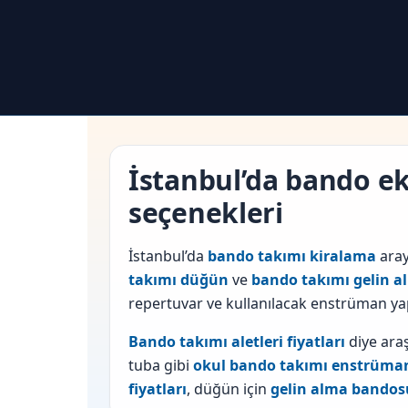
İstanbul’da bando e
seçenekleri
İstanbul’da
bando takımı kiralama
aray
takımı düğün
ve
bando takımı gelin a
repertuvar ve kullanılacak enstrüman yapı
Bando takımı aletleri fiyatları
diye araş
tuba gibi
okul bando takımı enstrüman
fiyatları
, düğün için
gelin alma bandosu