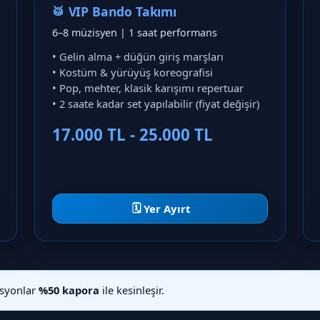
🥁 VIP Bando Takımı
6–8 müzisyen | 1 saat performans
• Gelin alma + düğün giriş marşları
• Kostüm & yürüyüş koreografisi
• Pop, mehter, klasik karışımı repertuar
• 2 saate kadar set yapılabilir (fiyat değişir)
17.000 TL - 25.000 TL
🗓️
Yer Ayırt
asyonlar
%50 kapora
ile kesinleşir.