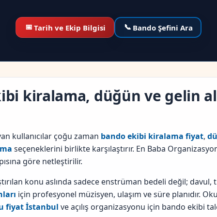
📅
📞
Tarih ve Ekip Bilgisi
Bando Şefini Ara
kibi kiralama, düğün ve gelin 
an kullanıcılar çoğu zaman
bando ekibi kiralama fiyat
,
dü
lma
seçeneklerini birlikte karşılaştırır. En Baba Organizasyon
sına göre netleştirilir.
tırılan konu aslında sadece enstrüman bedeli değil; davul, 
ları
için profesyonel müzisyen, ulaşım ve süre planıdır. Okul
 fiyat İstanbul
ve açılış organizasyonu için bando ekibi talep