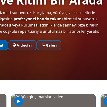
zmeti sunuyoruz. Karşılama, yürüyüş ve kısa setlerle
ölgesine
profesyonel bando takımı
hizmeti sunuyoruz.
andosu
veya kurumsal etkinliklerde sahneyi bize bırakın.
ve coşkulu repertuarıyla unutulmaz bir atmosfer yaratır.
🎬
🖼️
at
Videolar
Galeri
▶