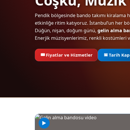
Pendik bölgesinde bando takımı kiralama hi
etkinliğe ritim katıyoruz. İstanbul’un her b
Düğün, nişan, doğum günü,
gelin alma b
Enerjik müzisyenlerimiz, renkli kostümleri 
🎟️
📅
Fiyatlar ve Hizmetler
Tarih Kap
▶