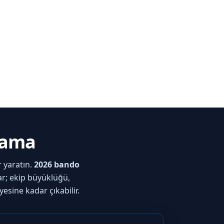
lama
 yaratın.
2026 bando
ar; ekip büyüklüğü,
sine kadar çıkabilir.