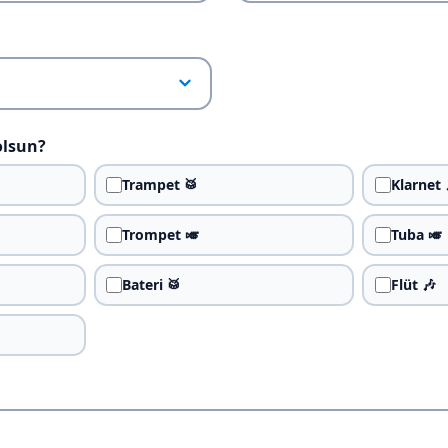
olsun?
Trampet 🥁
Klarnet 
Trompet 🎺
Tuba 🎺
Bateri 🥁
Flüt 🎶