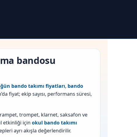
alma bandosu
ğün bando takımı fiyatları
,
bando
’da fiyat; ekip sayısı, performans süresi,
trampet, trompet, klarnet, saksafon ve
 etkinliği için
okul bando takımı
leri ayrı akışla değerlendirilir.