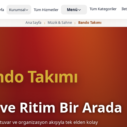
Tüm Kategoriler
İle
fa
Kurumsal
Tüm Hizmetler
Menü
Ana Sayfa
Müzik & Sahne
Bando Takımı
ndo Takımı
ve Ritim Bir Arada
rtuvar ve organizasyon akışıyla tek elden kolay