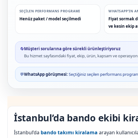
SEÇILEN PERFORMANS PROGRAMI
WHATSAPP’IN A
Henüz paket / model seçilmedi
Fiyat sormak de
ve kesin ekip 
🔄
Müşteri sorularına göre sürekli ürünleştiriyoruz
Bu hizmet sayfasındaki fiyat, ekip, ürün, kapsam ve operasyon bi
💬
WhatsApp görüşmesi:
Seçtiğiniz seçilen performans programı
İstanbul’da bando ekibi ki
İstanbul’da
bando takımı kiralama
arayan kullanıcı