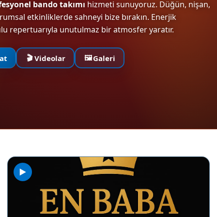
fesyonel bando takımı
hizmeti sunuyoruz. Düğün, nişan,
umsal etkinliklerde sahneyi bize bırakın. Enerjik
lu repertuarıyla unutulmaz bir atmosfer yaratır.
🎬
🖼️
at
Videolar
Galeri
▶