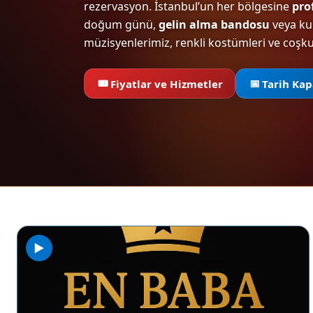
rezervasyon. İstanbul’un her bölgesine
pro
doğum günü,
gelin alma bandosu
veya kur
müzisyenlerimiz, renkli kostümleri ve coşku
🎟️
📅
Fiyatlar ve Hizmetler
Tarih Kap
▶