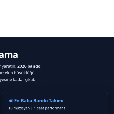
lama
 yaratın.
2026 bando
ar; ekip büyüklüğü,
sine kadar çıkabilir.
🎺 En Baba Bando Takımı
10 müzisyen | 1 saat performans