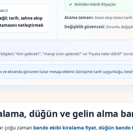
Belirtilen teknik ihtiyaçlar
MACI
Atama zamanı:
Kesin ekip listesi tar
ğil; tarih, sahne akışı
atamasını netleştirmek
Değişiklik güvencesi:
Zorunlu değişik
lgileri; “Kim gelecek?”, “Hangi ürün gelecek?” ve “Fiyata neler dâhil?” sorula
 ve ekranda görünen tutar mesaja eklenir. Görüşme; tarih uygunluğu, kesin 
ralama, düğün ve gelin alma b
lar çoğu zaman
bando ekibi kiralama fiyat
,
düğün bando t