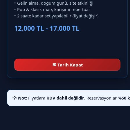
• Gelin alma, doğum günü, site etkinliği
• Pop & klasik marş karışımı repertuar
• 2 saate kadar set yapılabilir (fiyat değişir)
12.000 TL - 17.000 TL
📅
Tarih Kapat
💡
Not:
Fiyatlara
KDV dahil değildir
. Rezervasyonlar
%50 