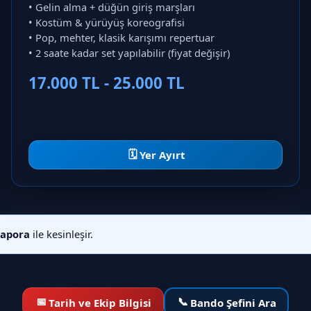
• Gelin alma + düğün giriş marşları
• Kostüm & yürüyüş koreografisi
• Pop, mehter, klasik karışımı repertuar
• 2 saate kadar set yapılabilir (fiyat değişir)
17.000 TL - 25.000 TL
🗓️
Yer Ayırt
kapora
ile kesinleşir.
📅
📞
Tarih ve Ekip Bilgisi
Bando Şefini Ara